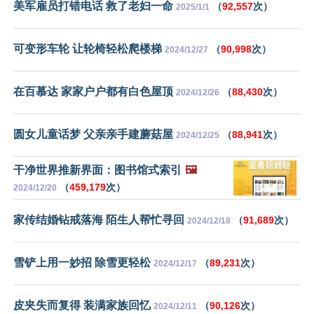
美军雇员打错电话 救了老妇一命
（
92,557
次）
2025/1/1
可变形车轮 让轮椅轻松爬楼梯
（
90,998
次）
2024/12/27
在百慕达 家家户户都有白色屋顶
（
88,430
次）
2024/12/26
圆女儿童话梦 父亲亲手建蘑菇屋
（
88,941
次）
2024/12/25
干净世界推新界面：图书馆式索引
🖼️
（
459,179
次）
2024/12/20
家传结婚钻戒落海 陌生人帮忙寻回
（
91,689
次）
2024/12/18
雪铲上用一妙招 除雪更轻松
（
89,231
次）
2024/12/17
皮夹失而复得 装满家族回忆
（
90,126
次）
2024/12/11