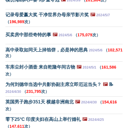
（
201,804
次）
2024/5/9
记录母爱赢大奖 干净世界办母亲节影片奖
🖼️
2024/5/7
（
196,989
次）
买卖房中那些奇特的事
🖼️
（
175,079
次）
2024/5/6
高中录取如同天上掉馅饼，必是神的恩典
（
102,571
2024/5/6
次）
车库尘封小酒壶 来自乾隆年间古物
🖼️
（
161,586
2024/5/1
次）
为何刘德华当选中共影协副主席立即厄运当头？
🖼️
📝
（
231,795
次）
2024/4/30
英国男子跑步351天 横越非洲南北
🖼️
（
154,616
2024/4/30
次）
零下25°C 印度夫妇在高山上举行婚礼
🖼️
2024/4/25
（
147,611
次）