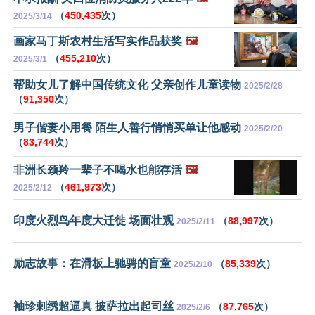
（
450,435
次）
2025/3/14
画家马丁斯农村生活写实作品获奖
🖼️
（
455,210
次）
2025/3/1
帮助女儿了解中国传统文化 父亲创作儿童读物
2025/2/28
（
91,350
次）
男子偕妻小用餐 陌生人善行悄悄买单让他感动
2025/2/20
（
83,744
次）
非洲长颈羚一辈子不喝水也能存活
🖼️
（
461,973
次）
2025/2/12
印度火烈鸟年度大迁徙 场面壮观
（
88,997
次）
2025/2/11
励志故事：在滑板上驰骋的盲童
（
85,339
次）
2025/2/10
袖珍刺绣超逼真 披萨拉出起司丝
（
87,765
次）
2025/2/6