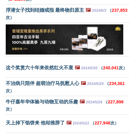
浮潜女子找到结婚戒指 最终物归原主
🖼️
（
237,853
2024/6/3
次）
这个奖赏六十年来依然红火不衰
🖼️
（
240,041
次）
2024/5/30
不治病只陪伴 超萌治疗马抚慰人心
🖼️
（
234,361
2024/5/29
次）
牛仔嘉年华体验与动物互动的乐趣
🖼️
（
227,898
2024/5/28
次）
天上掉下馅饼来 他却推辞了
🖼️
（
227,948
次）
2024/5/22