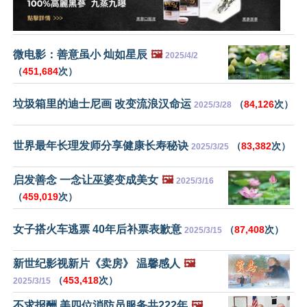
微电影：善意虽小 灿如星辰
🖼️
2025/4/2
（
451,684
次）
垃圾箱里的迪士尼画 改变流浪汉命运
（
84,126
次）
2025/3/28
世界最年长理发师分享健康长寿秘诀
（
83,382
次）
2025/3/25
启发善念 一念让巫婆变成美女
🖼️
2025/3/16
（
459,019
次）
女子搭火车逃票 40年后补票表歉意
（
87,408
次）
2025/3/15
新世纪影视新片《卖房》 温馨感人
🖼️
（
453,418
次）
2025/3/15
不求报酬 美四位消防员服务共222年
🖼️