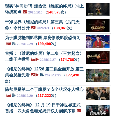
现实“神同步”引爆热议《维尼的终局》冲上
转折高点
🖼️
（
140,573
次）
2026/1/10
干净世界《维尼的终局》第三集〈后门天
命〉今日公开
🖼️
（
138,961
次）
2026/1/3
为于朦胧抵制影艺圈 票房惨淡影院恐倒闭
🖼️
📝
（
199,499
次）
2025/12/29
首播：《维尼的终局》第二集〈三方起念〉
上线干净世界
🖼️▶️
（
174,766
次）
2025/12/27
《维尼的终局》12/26 第二集全面开放 第三
集会员抢先看
🖼️▶️
📝
（
177,430
2025/12/25
次）
陈都灵是第二个于朦胧？安全状况令人揪心
🖼️
📝
（
217,222
次）
2025/12/20
《维尼的终局》 12 月 19 日干净世界正式
首播 四大角色曝光揭开权力崩解序幕
🖼️