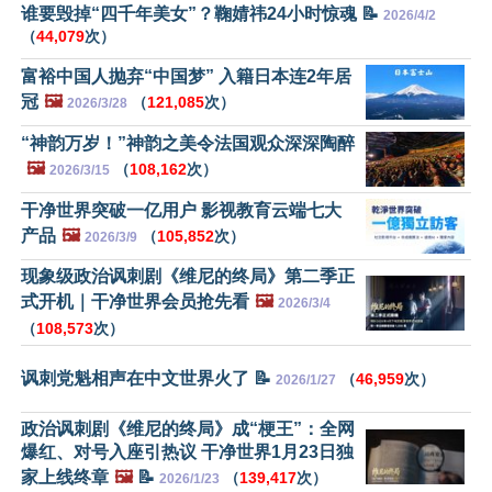
谁要毁掉“四千年美女”？鞠婧祎24小时惊魂 📝
2026/4/2
（
44,079
次）
富裕中国人抛弃“中国梦” 入籍日本连2年居
冠
🖼️
（
121,085
次）
2026/3/28
“神韵万岁！”神韵之美令法国观众深深陶醉
🖼️
（
108,162
次）
2026/3/15
干净世界突破一亿用户 影视教育云端七大
产品
🖼️
（
105,852
次）
2026/3/9
现象级政治讽刺剧《维尼的终局》第二季正
式开机｜干净世界会员抢先看
🖼️
2026/3/4
（
108,573
次）
讽刺党魁相声在中文世界火了 📝
（
46,959
次）
2026/1/27
政治讽刺剧《维尼的终局》成“梗王”：全网
爆红、对号入座引热议 干净世界1月23日独
家上线终章
🖼️
📝
（
139,417
次）
2026/1/23