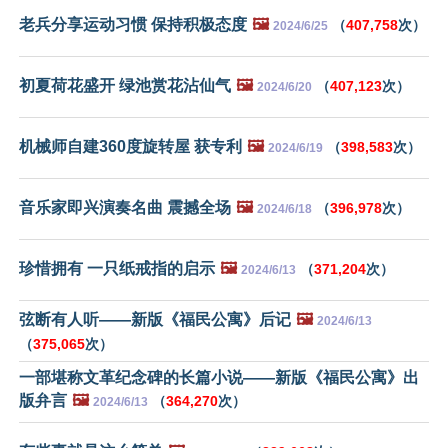
老兵分享运动习惯 保持积极态度
🖼️
（
407,758
次）
2024/6/25
初夏荷花盛开 绿池赏花沾仙气
🖼️
（
407,123
次）
2024/6/20
机械师自建360度旋转屋 获专利
🖼️
（
398,583
次）
2024/6/19
音乐家即兴演奏名曲 震撼全场
🖼️
（
396,978
次）
2024/6/18
珍惜拥有 一只纸戒指的启示
🖼️
（
371,204
次）
2024/6/13
弦断有人听——新版《福民公寓》后记
🖼️
2024/6/13
（
375,065
次）
一部堪称文革纪念碑的长篇小说——新版《福民公寓》出
版弁言
🖼️
（
364,270
次）
2024/6/13