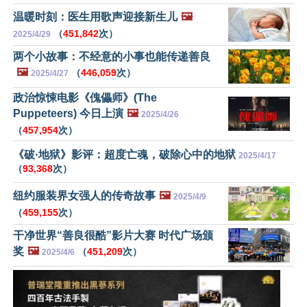
温暖时刻：医生用歌声迎接新生儿
🖼️
（
451,842
次）
2025/4/29
两个小故事：不经意的小事也能传递善良
🖼️
（
446,059
次）
2025/4/27
政治惊悚电影《傀儡师》(The
Puppeteers) 今日上演
🖼️
2025/4/26
（
457,954
次）
《破·地狱》影评：超度亡魂，破除心中的地狱
2025/4/17
（
93,368
次）
纽约服装界女强人的传奇故事
🖼️
2025/4/9
（
459,155
次）
干净世界“善良很酷”影片大赛 时代广场颁
奖
🖼️
（
451,209
次）
2025/4/6