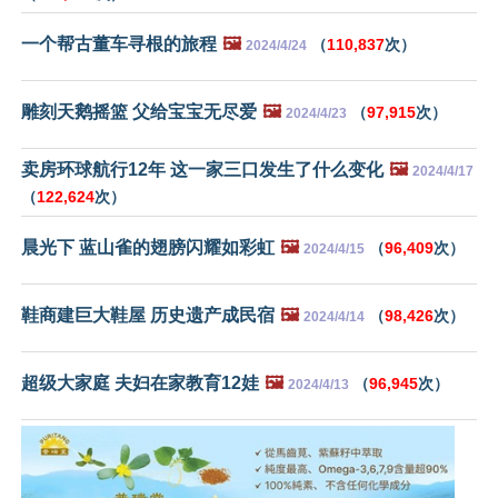
一个帮古董车寻根的旅程
🖼️
（
110,837
次）
2024/4/24
雕刻天鹅摇篮 父给宝宝无尽爱
🖼️
（
97,915
次）
2024/4/23
卖房环球航行12年 这一家三口发生了什么变化
🖼️
2024/4/17
（
122,624
次）
晨光下 蓝山雀的翅膀闪耀如彩虹
🖼️
（
96,409
次）
2024/4/15
鞋商建巨大鞋屋 历史遗产成民宿
🖼️
（
98,426
次）
2024/4/14
超级大家庭 夫妇在家教育12娃
🖼️
（
96,945
次）
2024/4/13