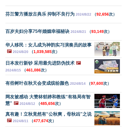
芬兰警方播放古典乐 抑制不良行为
（
92,656
次）
2024/8/22
百岁夫妇分享75年婚姻幸福秘诀
（
93,149
次）
2024/8/21
华人移民：女儿成为神韵实习演奏员的故事
🖼️
（
1,039,585
次）
2024/8/20
日本发行新钞 采用最先进防伪技术
🖼️
（
461,086
次）
2024/8/15
有些树叶在秋天会变成缤纷颜色
（
97,600
次）
2024/8/14
网友被感动 大赞林郁婷和教练“有格局有智
慧”
🖼️
（
485,656
次）
2024/8/12
真有趣！立秋竟然有“公秋爽，母秋凶”之说
🖼️
（
477,674
次）
2024/8/11