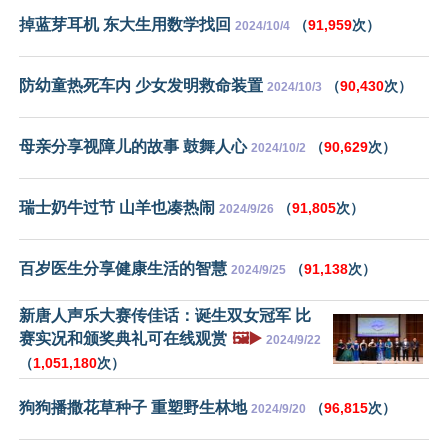
掉蓝芽耳机 东大生用数学找回
（
91,959
次）
2024/10/4
防幼童热死车内 少女发明救命装置
（
90,430
次）
2024/10/3
母亲分享视障儿的故事 鼓舞人心
（
90,629
次）
2024/10/2
瑞士奶牛过节 山羊也凑热闹
（
91,805
次）
2024/9/26
百岁医生分享健康生活的智慧
（
91,138
次）
2024/9/25
新唐人声乐大赛传佳话：诞生双女冠军 比
赛实况和颁奖典礼可在线观赏
🖼️▶️
2024/9/22
（
1,051,180
次）
狗狗播撒花草种子 重塑野生林地
（
96,815
次）
2024/9/20