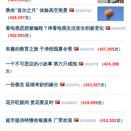
乘坐“首尔之月” 体验高空美景
🖼️
2024/7/10
（
426,297
次）
看电视思想被编程？停看电视生活发生积极变化
🖼️
2024/7/5
（
452,993
次）
有趣的教育之旅 干净校园夏令营
🖼️
（
427,355
次）
2024/7/4
一个不可思议的小故事 第六只戒指
🖼️
（
424,398
2024/7/2
次）
一份善念 延续奇妙的缘分
🖼️
（
421,507
次）
2024/7/1
花开眨眼间 赏花要及时
🖼️
（
418,099
次）
2024/6/27
超市提供特慢收银服务 广受欢迎
🖼️
（
412,302
次）
2024/6/26