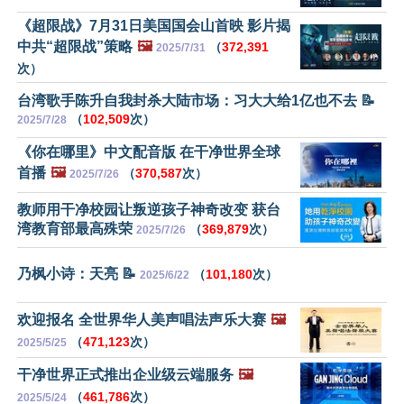
《超限战》7月31日美国国会山首映 影片揭
中共“超限战”策略
🖼️
（
372,391
2025/7/31
次）
台湾歌手陈升自我封杀大陆市场：习大大给1亿也不去 📝
（
102,509
次）
2025/7/28
《你在哪里》中文配音版 在干净世界全球
首播
🖼️
（
370,587
次）
2025/7/26
教师用干净校园让叛逆孩子神奇改变 获台
湾教育部最高殊荣
（
369,879
次）
2025/7/26
乃枫小诗：天亮 📝
（
101,180
次）
2025/6/22
欢迎报名 全世界华人美声唱法声乐大赛
🖼️
（
471,123
次）
2025/5/25
干净世界正式推出企业级云端服务
🖼️
（
461,786
次）
2025/5/24