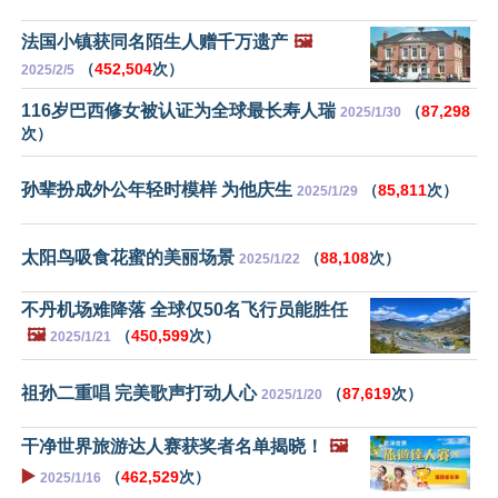
法国小镇获同名陌生人赠千万遗产
🖼️
（
452,504
次）
2025/2/5
116岁巴西修女被认证为全球最长寿人瑞
（
87,298
2025/1/30
次）
孙辈扮成外公年轻时模样 为他庆生
（
85,811
次）
2025/1/29
太阳鸟吸食花蜜的美丽场景
（
88,108
次）
2025/1/22
不丹机场难降落 全球仅50名飞行员能胜任
🖼️
（
450,599
次）
2025/1/21
祖孙二重唱 完美歌声打动人心
（
87,619
次）
2025/1/20
干净世界旅游达人赛获奖者名单揭晓！
🖼️
▶️
（
462,529
次）
2025/1/16