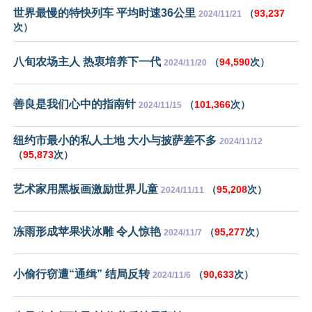
世界最慢的特快列车 平均时速36公里
（
93,237
2024/11/21
次）
八旬农场主人 热衷培养下一代
（
94,590
次）
2024/11/20
善良是我们心中的指南针
（
101,366
次）
2024/11/15
纽约市最小的私人土地 大小与披萨差不多
2024/11/12
（
95,873
次）
艺术家用黑板画激励世界儿童
（
95,208
次）
2024/11/11
冻雨形成苹果状冰雕 令人惊艳
（
95,277
次）
2024/11/7
小偷行窃遭“通缉” 结局反转
（
90,633
次）
2024/11/6