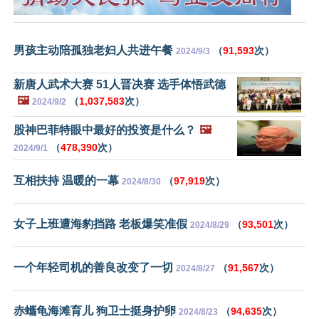
男孩主动陪孤独老妇人共进午餐
（
91,593
次）
2024/9/3
新唐人武术大赛 51人晋决赛 选手体悟武德
🖼️
（
1,037,583
次）
2024/9/2
股神巴菲特眼中最好的投资是什么？
🖼️
（
478,390
次）
2024/9/1
互相扶持 温暖的一幕
（
97,919
次）
2024/8/30
女子上班遭海豹挡路 老板爆笑准假
（
93,501
次）
2024/8/29
一个年轻司机的善良改变了一切
（
91,567
次）
2024/8/27
赤蠵龟海滩育儿 狗卫士挺身护卵
（
94,635
次）
2024/8/23