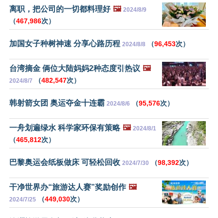
离职，把公司的一切都料理好
🖼️
2024/8/9
（
467,986
次）
加国女子种树神速 分享心路历程
（
96,453
次）
2024/8/8
台湾摘金 俩位大陆妈妈2种态度引热议
🖼️
（
482,547
次）
2024/8/7
韩射箭女团 奥运夺金十连霸
（
95,576
次）
2024/8/6
一舟划遍绿水 科学家环保有策略
🖼️
2024/8/1
（
465,812
次）
巴黎奥运会纸板做床 可轻松回收
（
98,392
次）
2024/7/30
干净世界办“旅游达人赛”奖励创作
🖼️
（
449,030
次）
2024/7/25