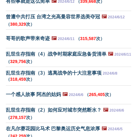
有些事就是这么简单
🖼️
（
339,668
次）
2024/6/12
曾遭中共打压 台湾之光高曼容世界选美夺冠
🖼️
2024/6/12
（
380,329
次）
哥哥的歌声带来奇迹
🖼️
（
315,587
次）
2024/6/11
乱世生存指南（4）战争时期家庭应急备货清单
🖼️
2024/6/11
（
329,756
次）
乱世生存指南（3）逃离战争的十大注意事项
2024/6/8
（
318,459
次）
一个感人故事 阿杰的姑妈
🖼️
（
265,405
次）
2024/6/6
乱世生存指南（2）如何应对城市突然断水？
🖼️
2024/6/6
（
278,157
次）
在凡尔赛花园比马术 巴黎奥运历史气息浓厚
🖼️
2024/6/5
（
242,259
次）