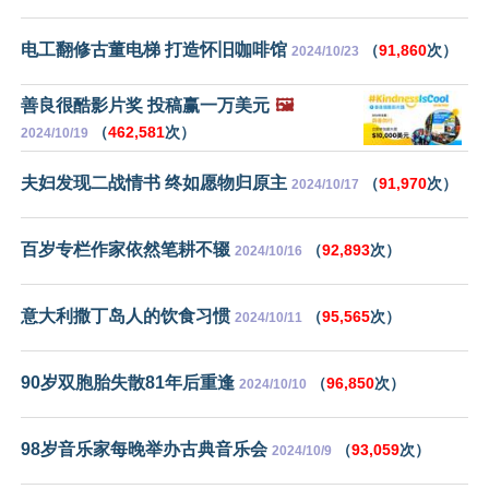
电工翻修古董电梯 打造怀旧咖啡馆
（
91,860
次）
2024/10/23
善良很酷影片奖 投稿赢一万美元
🖼️
（
462,581
次）
2024/10/19
夫妇发现二战情书 终如愿物归原主
（
91,970
次）
2024/10/17
百岁专栏作家依然笔耕不辍
（
92,893
次）
2024/10/16
意大利撒丁岛人的饮食习惯
（
95,565
次）
2024/10/11
90岁双胞胎失散81年后重逢
（
96,850
次）
2024/10/10
98岁音乐家每晚举办古典音乐会
（
93,059
次）
2024/10/9