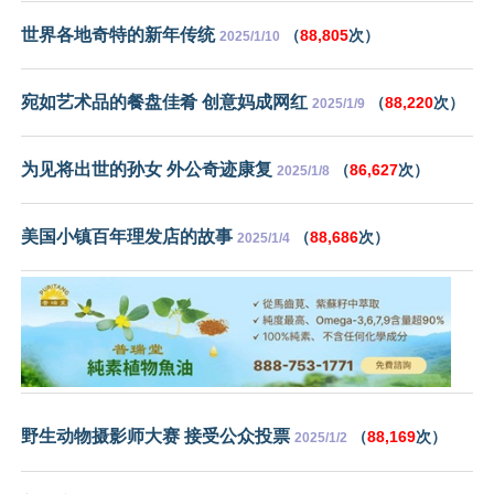
世界各地奇特的新年传统
（
88,805
次）
2025/1/10
宛如艺术品的餐盘佳肴 创意妈成网红
（
88,220
次）
2025/1/9
为见将出世的孙女 外公奇迹康复
（
86,627
次）
2025/1/8
美国小镇百年理发店的故事
（
88,686
次）
2025/1/4
野生动物摄影师大赛 接受公众投票
（
88,169
次）
2025/1/2