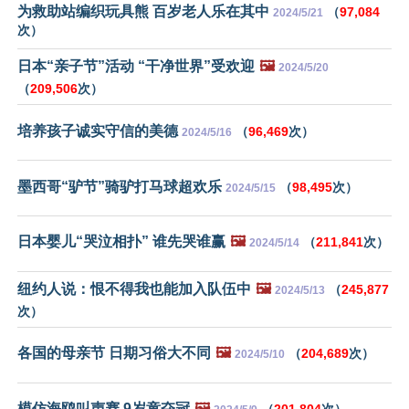
为救助站编织玩具熊 百岁老人乐在其中
（
97,084
2024/5/21
次）
日本“亲子节”活动 “干净世界”受欢迎
🖼️
2024/5/20
（
209,506
次）
培养孩子诚实守信的美德
（
96,469
次）
2024/5/16
墨西哥“驴节”骑驴打马球超欢乐
（
98,495
次）
2024/5/15
日本婴儿“哭泣相扑” 谁先哭谁赢
🖼️
（
211,841
次）
2024/5/14
纽约人说：恨不得我也能加入队伍中
🖼️
（
245,877
2024/5/13
次）
各国的母亲节 日期习俗大不同
🖼️
（
204,689
次）
2024/5/10
模仿海鸥叫声赛 9岁童夺冠
🖼️