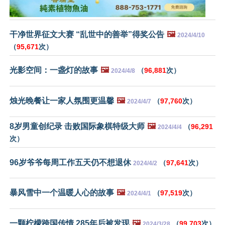
干净世界征文大赛 “乱世中的善举”得奖公告
🖼️
2024/4/10
（
95,671
次）
光影空间：一盏灯的故事
🖼️
（
96,881
次）
2024/4/8
烛光晚餐让一家人氛围更温馨
🖼️
（
97,760
次）
2024/4/7
8岁男童创纪录 击败国际象棋特级大师
🖼️
（
96,291
2024/4/4
次）
96岁爷爷每周工作五天仍不想退休
（
97,641
次）
2024/4/2
暴风雪中一个温暖人心的故事
🖼️
（
97,519
次）
2024/4/1
一颗柠檬跨国传情 285年后被发现
🖼️
（
99,703
次）
2024/3/28