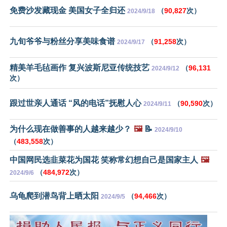
免费沙发藏现金 美国女子全归还
（
90,827
次）
2024/9/18
九旬爷爷与粉丝分享美味食谱
（
91,258
次）
2024/9/17
精美羊毛毡画作 复兴波斯尼亚传统技艺
（
96,131
2024/9/12
次）
跟过世亲人通话 “风的电话”抚慰人心
（
90,590
次）
2024/9/11
为什么现在做善事的人越来越少？
🖼️
📝
2024/9/10
（
483,558
次）
中国网民选韭菜花为国花 笑称常幻想自己是国家主人
🖼️
（
484,972
次）
2024/9/6
乌龟爬到潜鸟背上晒太阳
（
94,466
次）
2024/9/5