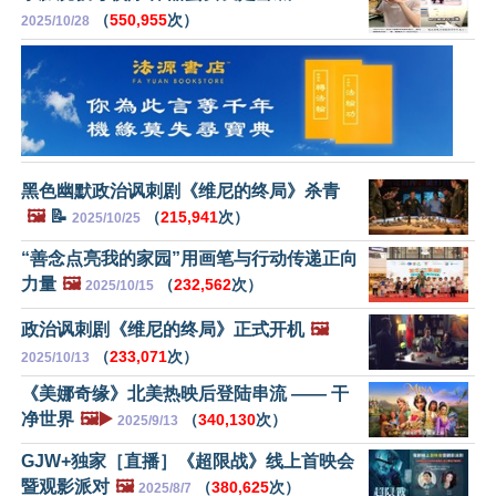
（
550,955
次）
2025/10/28
黑色幽默政治讽刺剧《维尼的终局》杀青
🖼️
📝
（
215,941
次）
2025/10/25
“善念点亮我的家园”用画笔与行动传递正向
力量
🖼️
（
232,562
次）
2025/10/15
政治讽刺剧《维尼的终局》正式开机
🖼️
（
233,071
次）
2025/10/13
《美娜奇缘》北美热映后登陆串流 —— 干
净世界
🖼️▶️
（
340,130
次）
2025/9/13
GJW+独家［直播］《超限战》线上首映会
暨观影派对
🖼️
（
380,625
次）
2025/8/7