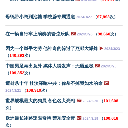
母鸭带小鸭到池塘 学校辟专属通道
（
97,993
次）
2024/3/27
在一辆自行车上演奏的管弦乐队
🖼️
（
98,660
次）
2024/3/26
因为一个举手之劳 他神奇的躲过了燕郊大爆炸
▶️
2024/3/23
（
140,293
次）
中国男足再出意外 媒体人纷发声：无语至极
🖼️
2024/3/23
（
109,852
次）
遭封杀十年 杜汶泽呛中共：你杀不掉我如水的命
🖼️
（
108,910
次）
2024/3/21
世界规模最大的狗展 各色名犬亮相
🖼️
（
101,608
2024/3/20
次）
欧洲最长冰路速限奇特 禁系安全带
🖼️
（
100,018
2024/3/19
次）