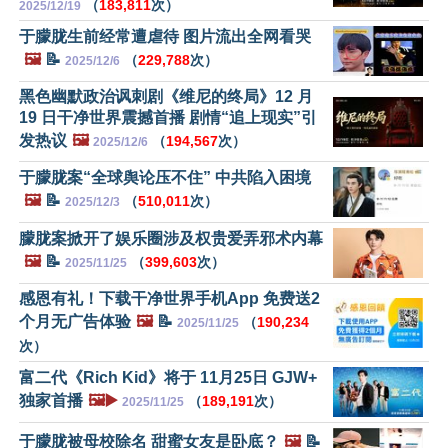
（
183,811
次）
2025/12/19
于朦胧生前经常遭虐待 图片流出全网看哭
🖼️
📝
（
229,788
次）
2025/12/6
黑色幽默政治讽刺剧《维尼的终局》12 月
19 日干净世界震撼首播 剧情“追上现实”引
发热议
🖼️
（
194,567
次）
2025/12/6
于朦胧案“全球舆论压不住” 中共陷入困境
🖼️
📝
（
510,011
次）
2025/12/3
朦胧案掀开了娱乐圈涉及权贵爱弄邪术内幕
🖼️
📝
（
399,603
次）
2025/11/25
感恩有礼！下载干净世界手机App 免费送2
个月无广告体验
🖼️
📝
（
190,234
2025/11/25
次）
富二代《Rich Kid》将于 11月25日 GJW+
独家首播
🖼️▶️
（
189,191
次）
2025/11/25
于朦胧被母校除名 甜蜜女友是卧底？
🖼️
📝