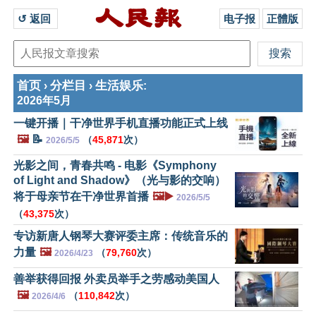
↺ 返回 
电子报
正體版
首页
分栏目
生活娱乐
›
›
:
2026年5月
一键开播｜干净世界手机直播功能正式上线
🖼️
📝
（
45,871
次）
2026/5/5
光影之间，青春共鸣 - 电影《Symphony
of Light and Shadow》（光与影的交响）
将于母亲节在干净世界首播
🖼️▶️
2026/5/5
（
43,375
次）
专访新唐人钢琴大赛评委主席：传统音乐的
力量
🖼️
（
79,760
次）
2026/4/23
善举获得回报 外卖员举手之劳感动美国人
🖼️
（
110,842
次）
2026/4/6