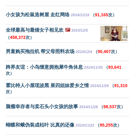
小女孩为松鼠造树屋 走红网络
（
91,165
次）
2024/12/10
全球最高与最矮女子相见欢
🖼️
2024/12/5
（
458,372
次）
男童购买拖拉机 帮父母照料农场
（
90,407
次）
2024/12/4
跨界友谊：小鸟惬意拥抱犀牛角休息
（
93,641
2024/11/30
次）
霍比特人小屋现波黑 展四姐妹爱乡之情
（
91,310
2024/11/29
次）
脑瘤幸存者与卖石头小女孩的故事
（
98,537
次）
2024/11/28
蝴蝶和蛾伪装成枯叶 比真的还像
（
95,255
次）
2024/11/22