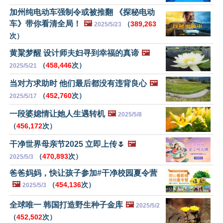
加州纯电动车强制令或被推翻 《探秘电动
车》带你看清全局！
🖼️
（
389,263
2025/5/23
次）
黄粱梦醒 设计师夫妇寻到幸福的真谛
🖼️
（
458,446
次）
2025/5/21
当对方求助时 他们最后都没有违背良心
🖼️
（
452,760
次）
2025/5/17
一段婆媳情让她人生遇转机
🖼️
2025/5/8
（
456,172
次）
干净世界母亲节2025 立即上传🌷
🖼️
（
470,893
次）
2025/5/3
爸爸妈妈，快让孩子参加#干净校园夏令营
🖼️
（
454,136
次）
2025/5/3
全球唯一 韩国打造野生种子金库
🖼️
2025/5/2
（
452,502
次）