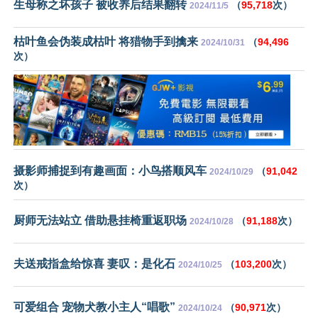
生母称之坏孩子 被收养后结果翻转
（
95,718
次）
2024/11/5
枯叶鱼会伪装成枯叶 将猎物手到擒来
（
94,496
2024/10/31
次）
摄影师捕捉到有趣画面：小鸟搭顺风车
（
91,042
2024/10/29
次）
厨师无法站立 借助悬挂椅重返职场
（
91,188
次）
2024/10/28
夫送戒指盒给惊喜 妻叹：是化石
（
103,200
次）
2024/10/25
可爱组合 宠物犬教小主人“唱歌”
（
90,971
次）
2024/10/24