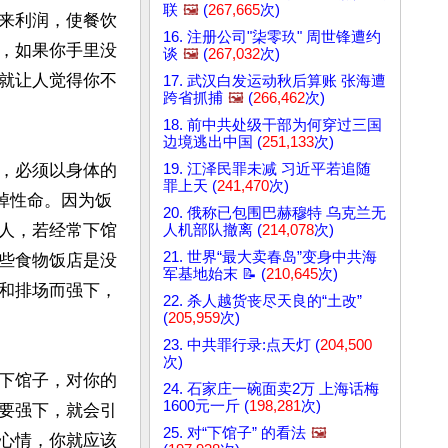
联
🖼️
(
267,665
次)
来利润，使餐饮
16. 注册公司"柒零玖" 周世锋遭约
，如果你手里没
谈
🖼️
(
267,032
次)
,就让人觉得你不
17. 武汉白发运动秋后算账 张海遭
跨省抓捕
🖼️
(
266,462
次)
18. 前中共处级干部为何穿过三国
边境逃出中国 (
251,133
次)
19. 江泽民罪未减 习近平若追随
，必须以身体的
罪上天 (
241,470
次)
丢掉性命。因为饭
20. 俄称已包围巴赫穆特 乌克兰无
人，若经常下馆
人机部队撤离 (
214,078
次)
21. 世界“最大卖春岛”变身中共海
些食物饭店是没
军基地始末 📝 (
210,645
次)
和排场而强下，
22. 杀人越货丧尽天良的“土改”
(
205,959
次)
23. 中共罪行录:点天灯 (
204,500
次)
下馆子，对你的
24. 石家庄一碗面卖2万 上海话梅
1600元一斤 (
198,281
次)
要强下，就会引
25. 对“下馆子” 的看法
🖼️
心情，你就应该