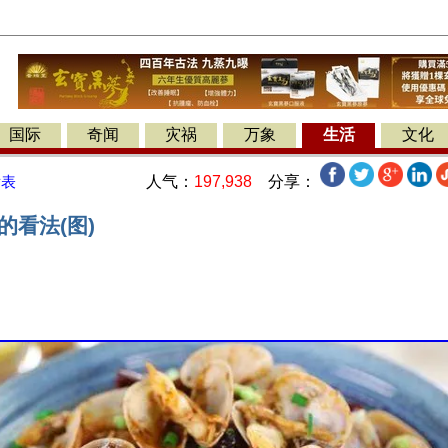
国际
奇闻
灾祸
万象
生活
文化
人气：
197,938
分享：
发表
的看法(图)