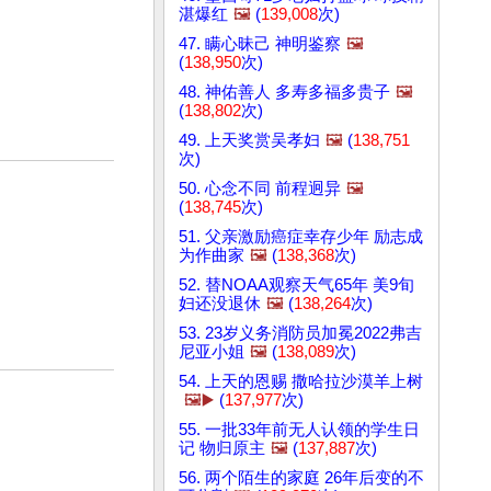
湛爆红
🖼️
(
139,008
次)
47. 瞒心昧己 神明鉴察
🖼️
(
138,950
次)
48. 神佑善人 多寿多福多贵子
🖼️
(
138,802
次)
49. 上天奖赏吴孝妇
🖼️
(
138,751
次)
50. 心念不同 前程迥异
🖼️
(
138,745
次)
51. 父亲激励癌症幸存少年 励志成
为作曲家
🖼️
(
138,368
次)
52. 替NOAA观察天气65年 美9旬
妇还没退休
🖼️
(
138,264
次)
53. 23岁义务消防员加冕2022弗吉
尼亚小姐
🖼️
(
138,089
次)
54. 上天的恩赐 撒哈拉沙漠羊上树
🖼️▶️
(
137,977
次)
55. 一批33年前无人认领的学生日
记 物归原主
🖼️
(
137,887
次)
56. 两个陌生的家庭 26年后变的不