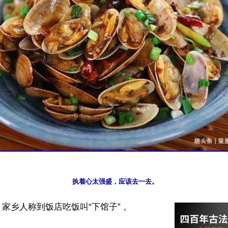
执着心太强盛，应该去一去。
家乡人称到饭店吃饭叫“下馆子” 。
