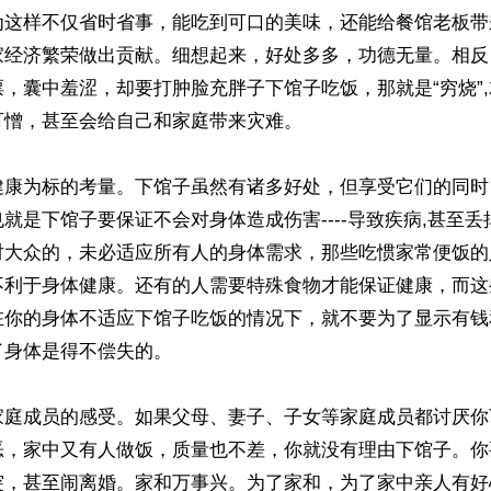
为这样不仅省时省事，能吃到可口的美味，还能给餐馆老板带
家经济繁荣做出贡献。细想起来，好处多多，功德无量。相反
，囊中羞涩，却要打肿脸充胖子下馆子吃饭，那就是“穷烧”
憎，甚至会给自己和家庭带来灾难。

健康为标的考量。下馆子虽然有诸多好处，但享受它们的同时
就是下馆子要保证不会对身体造成伤害----导致疾病,甚至
对大众的，未必适应所有人的身体需求，那些吃惯家常便饭的
不利于身体健康。还有的人需要特殊食物才能保证健康，而这
在你的身体不适应下馆子吃饭的情况下，就不要为了显示有钱
身体是得不偿失的。

家庭成员的感受。如果父母、妻子、子女等家庭成员都讨厌你
恶，家中又有人做饭，质量也不差，你就没有理由下馆子。你
突，甚至闹离婚。家和万事兴。为了家和，为了家中亲人有好