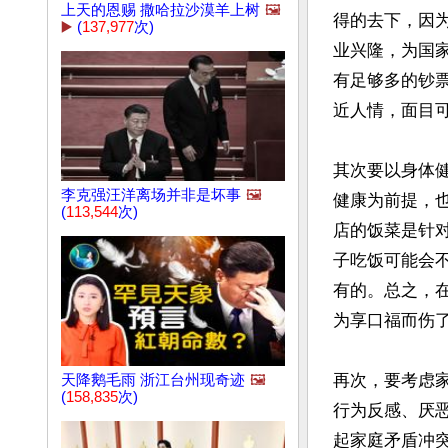
上天的恩赐 撒哈拉沙漠羊上树
🖼️
得的去下，因
▶️
(
137,977
次)
业兴隆，为国
有足够多的钞票
近人情，面目可
其次要以身体
李克强汪洋离场并非是坏事
🖼️
健康为前提，也
(
113,544
次)
店的饭菜是针
子吃饭可能会
有的。总之，
为享口福而伤了
再次，要考虑
天降鹅毛雨 浙江台州现奇迹
🖼️
(
158,835
次)
行为反感、厌
起家庭矛盾冲