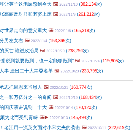
坪让英子这泡屎憋到今天
🖼️
(
382,134
次)
2022/11/10
张高丽反对只和老婆上床
🖼️
(
261,212
次)
2022/11/9
对世界走向的意义重大
🖼️
(
165,318
次)
2022/11/6
分男左女右
🖼️
(
153,365
次)
2022/11/4
的灭亡 谁进政治局
🖼️
(
238,794
次)
2022/10/29
产党说到就要做到，也一定能够做到”
🖼️
(
119,805
次)
2022/10/24
人事 造出二十大常委名单
🖼️
(
233,795
次)
2022/10/23
承志把周恩来当恩人
🖼️
(
160,774
次)
2022/10/21
之一和万亿分之一的奇闻
🖼️
(
168,434
次)
2022/10/19
的国庆演讲说到二十大
🖼️
(
170,120
次)
2022/10/14
视频为此而受到青睐
🖼️▶️
(
145,494
次)
2022/10/13
！老江用一流英文面对小宋丈夫的袭击
🖼️
(
322,619
次)
2022/10/11