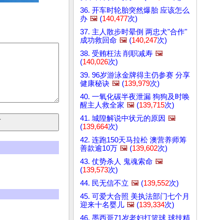
36. 开车时轮胎突然爆胎 应该怎么
办
🖼️
(
140,477
次)
37. 主人散步时晕倒 两忠犬"合作"
成功救回命
🖼️
(
140,247
次)
38. 受贿枉法 削职减寿
🖼️
(
140,026
次)
39. 96岁游泳金牌得主仍参赛 分享
健康秘诀
🖼️
(
139,979
次)
40. 一氧化碳半夜泄漏 狗狗及时唤
醒主人救全家
🖼️
(
139,715
次)
41. 城隍解说中状元的原因
🖼️
(
139,664
次)
42. 连跑150天马拉松 澳营养师筹
善款逾10万
🖼️
(
139,602
次)
43. 仗势杀人 鬼魂索命
🖼️
(
139,573
次)
44. 民无信不立
🖼️
(
139,552
次)
45. 可爱大合照 美执法部门七个月
迎来十名婴儿
🖼️
(
139,334
次)
46. 墨西哥71岁老妇打篮球 球技精