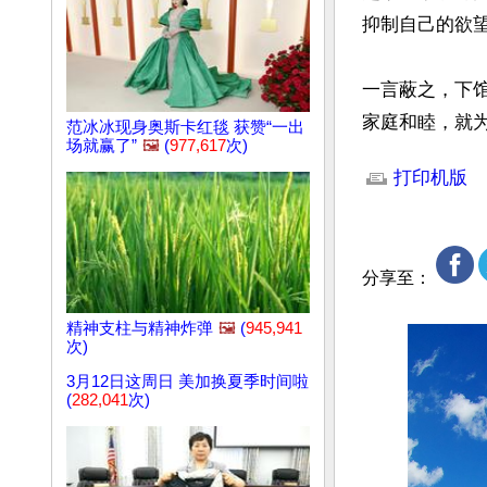
抑制自己的欲望
一言蔽之，下
家庭和睦，就
范冰冰现身奥斯卡红毯 获赞“一出
场就赢了”
🖼️
(
977,617
次)
文章网址: http://w
打印机版
分享至：
精神支柱与精神炸弹
🖼️
(
945,941
次)
3月12日这周日 美加换夏季时间啦
(
282,041
次)