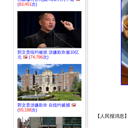
(
83,451
次)
郭文贵纽约被抓 涉嫌欺诈逾10亿
元
🖼️
(
74,786
次)
郭文贵涉嫌欺诈 在纽约被捕
🖼️
(
55,188
次)
【人民报消息】