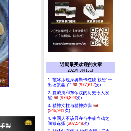
近期最受欢迎的文章
2023年3月15日
1. 范冰冰现身奥斯卡红毯 获赞“一
出场就赢了”
🖼️
(
977,617
次)
2. 夏威夷和东帝汶的历史令人发
醒
🖼️
(
976,824
次)
3. 精神支柱与精神炸弹
🖼️
(
945,941
次)
4. 中国人不该只在当牛或当鸡之
间做选择 (
307,948
次)