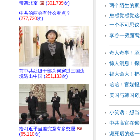
带离北京
🖼️
(
301,739
次)
两个陌生的家
中共的两会有什么看点？
您感觉感觉这
(
277,720
次)
一个不可思议
李谷一劈腿离
奇人奇事！坚
惊人消息！探
前中共处级干部为何穿过三国边
福大命大！把
境逃出中国 (
251,133
次)
哈哈！官媒报
美国与韩国奇
小笑话：想当
中共高官在狱
给习近平当差究竟有多憋屈
🖼️
濒死后的这一
(
65,110
次)