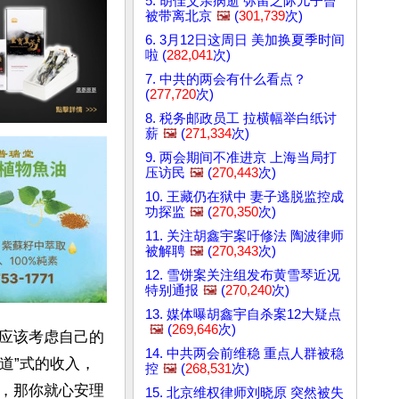
5. 胡佳父亲病逝 弥留之际儿子曾
被带离北京
🖼️
(
301,739
次)
6. 3月12日这周日 美加换夏季时间
啦 (
282,041
次)
7. 中共的两会有什么看点？
(
277,720
次)
8. 税务邮政员工 拉横幅举白纸讨
薪
🖼️
(
271,334
次)
9. 两会期间不准进京 上海当局打
压访民
🖼️
(
270,443
次)
10. 王藏仍在狱中 妻子逃脱监控成
功探监
🖼️
(
270,350
次)
11. 关注胡鑫宇案吁修法 陶波律师
被解聘
🖼️
(
270,343
次)
12. 雪饼案关注组发布黄雪琴近况
特别通报
🖼️
(
270,240
次)
13. 媒体曝胡鑫宇自杀案12大疑点
🖼️
(
269,646
次)
应该考虑自己的
14. 中共两会前维稳 重点人群被稳
道”式的收入，
控
🖼️
(
268,531
次)
，那你就心安理
15. 北京维权律师刘晓原 突然被失