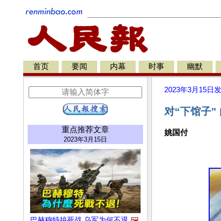
首页
要闻
内幕
时事
幽默
2023年3月15日
对“下馆子” 
重点推荐文章
姚国付
2023年3月15日
巴赫穆特拚死战 乌军为何不退
🖼️