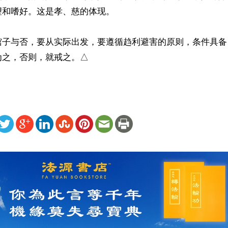
和嗜好。这是孝、慈的体现。

馆子与否，要从实际出发，要遵循趋利避害的原则，条件具备
为之，否则，就戒之。△
ww.renminbao.com/rmb/articles/2023/3/15/75706.html