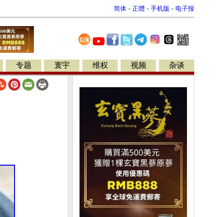
简体
-
正體
-
手机版
-
电子报
专题
寰宇
维权
视频
杂谈