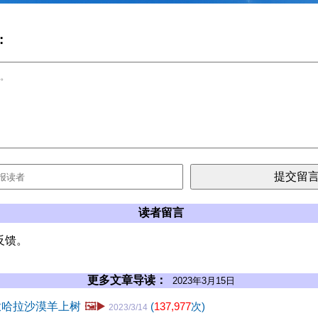
:
读者留言
反馈。
更多文章导读：
2023年3月15日
撒哈拉沙漠羊上树
🖼️▶️
(
137,977
次)
2023/3/14