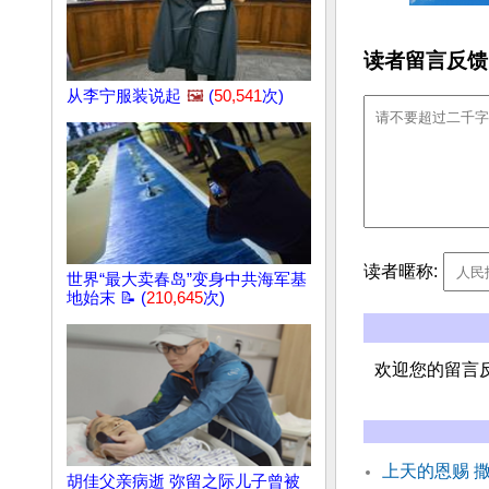
读者留言反馈
从李宁服装说起
🖼️
(
50,541
次)
读者暱称:
世界“最大卖春岛”变身中共海军基
地始末 📝 (
210,645
次)
欢迎您的留言
上天的恩赐 
胡佳父亲病逝 弥留之际儿子曾被