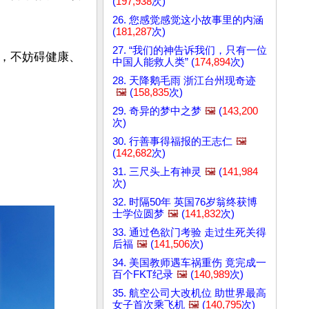
(
197,938
次)
26. 您感觉感觉这小故事里的内涵
(
181,287
次)
27. “我们的神告诉我们，只有一位
，不妨碍健康、
中国人能救人类” (
174,894
次)
28. 天降鹅毛雨 浙江台州现奇迹
🖼️
(
158,835
次)
29. 奇异的梦中之梦
🖼️
(
143,200
次)
30. 行善事得福报的王志仁
🖼️
(
142,682
次)
31. 三尺头上有神灵
🖼️
(
141,984
次)
32. 时隔50年 英国76岁翁终获博
士学位圆梦
🖼️
(
141,832
次)
33. 通过色欲门考验 走过生死关得
后福
🖼️
(
141,506
次)
34. 美国教师遇车祸重伤 竟完成一
百个FKT纪录
🖼️
(
140,989
次)
35. 航空公司大改机位 助世界最高
女子首次乘飞机
🖼️
(
140,795
次)