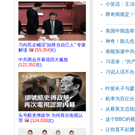
小笑话：王冶
两奇闻规定！
美国中期选举
神奇！胎儿也
习向民企喊话“始终当自己人” 专家
解读
🖼️
(
59,354
次)
谁能加速中共
中共两会开幕现四大尴尬
习语录：“共
(
122,352
次)
习说人话不办
叶挺长子与廖
机率为百亿分
从蔡英文总统
头号酷吏傅政华 为何再次电视认
这个BBC的
罪
🖼️
(
124,028
次)
让你直不起腰