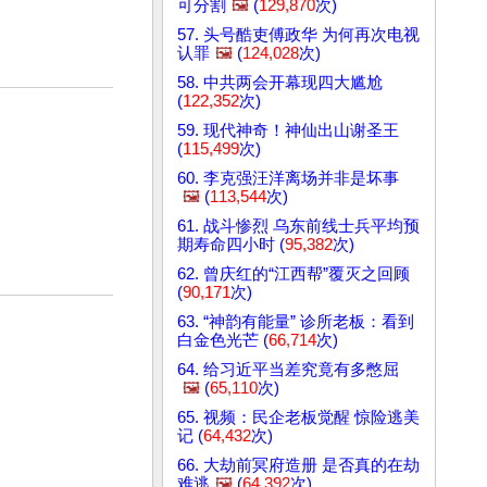
可分割
🖼️
(
129,870
次)
57. 头号酷吏傅政华 为何再次电视
认罪
🖼️
(
124,028
次)
58. 中共两会开幕现四大尴尬
(
122,352
次)
59. 现代神奇！神仙出山谢圣王
(
115,499
次)
60. 李克强汪洋离场并非是坏事
🖼️
(
113,544
次)
61. 战斗惨烈 乌东前线士兵平均预
期寿命四小时 (
95,382
次)
62. 曾庆红的“江西帮”覆灭之回顾
(
90,171
次)
63. “神韵有能量” 诊所老板：看到
白金色光芒 (
66,714
次)
64. 给习近平当差究竟有多憋屈
🖼️
(
65,110
次)
65. 视频：民企老板觉醒 惊险逃美
记 (
64,432
次)
66. 大劫前冥府造册 是否真的在劫
难逃
🖼️
(
64,392
次)