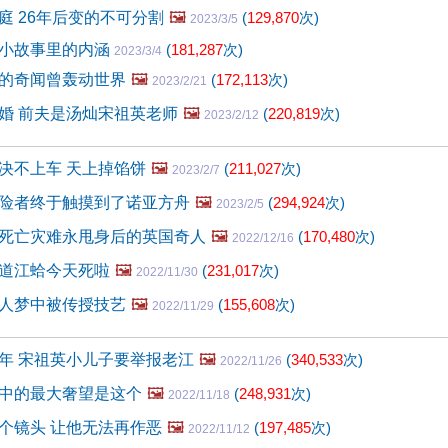
庭 26年后变的不可分割
🖼️
(
129,870
次)
2023/3/5
小故事里的内涵
(
181,287
次)
2023/3/4
的奇闻曾轰动世界
🖼️
(
172,113
次)
2023/2/21
婚 前夫是汤灿宋祖英老师
🖼️
(
220,819
次)
2023/2/12
决不上车 天上掉馅饼
🖼️
(
211,027
次)
2023/2/7
险者终于触摸到了诺亚方舟
🖼️
(
294,924
次)
2023/2/5
死亡灾难永甩身后的英国奇人
🖼️
(
170,480
次)
2022/12/16
道江蛤今天死啦
🖼️
(
231,017
次)
2022/11/30
人梦中被传授技艺
🖼️
(
155,608
次)
2022/11/29
年 宋祖英小儿子要举报老江
🖼️
(
340,533
次)
2022/11/26
中的最大奢望是这个
🖼️
(
248,931
次)
2022/11/18
个镜头 让他无法再作恶
🖼️
(
197,485
次)
2022/11/12