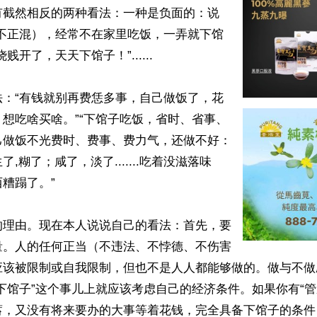
有截然相反的两种看法：一种是负面的：说
（不正混），经常不在家里吃饭，一弄就下馆
开了，天天下馆子！”......

法：“有钱就别再费恁多事，自己做饭了，花
想吃啥买啥。”“下馆子吃饭，省时、省事、
己做饭不光费时、费事、费力气，还做不好：
,糊了；咸了，淡了.......吃着没滋落味
糟蹋了。”

的理由。现在本人说说自己的看法：首先，要
量。人的任何正当（不违法、不悖德、不伤害
应该被限制或自我限制，但也不是人人都能够做的。做与不做
下馆子”这个事儿上就应该考虑自己的经济条件。如果你有“管
蓄，又没有将来要办的大事等着花钱，完全具备下馆子的条件