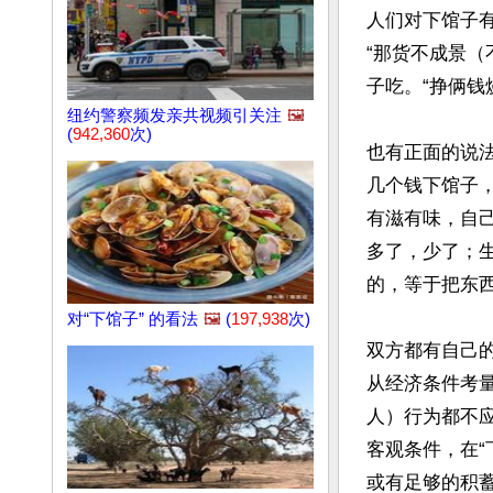
人们对下馆子
“那货不成景
子吃。“挣俩钱烧贱
纽约警察频发亲共视频引关注
🖼️
(
942,360
次)
也有正面的说
几个钱下馆子，
有滋有味，自
多了，少了；生了
的，等于把东西
对“下馆子” 的看法
🖼️
(
197,938
次)
双方都有自己
从经济条件考
人）行为都不
客观条件，在“
或有足够的积