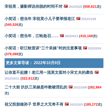
宋祖英，摄影师说你脱的时间不对
🖼️
(
508,621
次)
2022/5/28
小笑话：想当年 宋祖英小儿子要举报老江
🖼️
2022/11/26
(
340,526
次)
小笑话：想当年，江蛤急召……
🖼️
(
416,168
次)
2022/4/13
小笑话：听江蛤宣讲“三个呆婊”时的注意事项
🖼️
2022/2/24
(
379,088
次)
更多文章导读：
2022年10月9日
让你直不起腰！老江用一流英文面对小宋丈夫的袭击
🖼️
(
322,612
次)
2022/10/11
二十大前 扒扒三呆婊是咋教唆淫乱的
🖼️
(
282,864
2022/10/9
次)
祖父投胎做孙子 世界之大无奇不有
🖼️
(
189,272
次)
2022/10/3