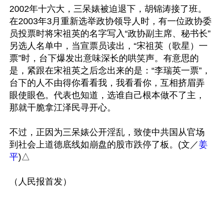
2002年十六大，三呆婊被迫退下，胡锦涛接了班。
在2003年3月重新选举政协领导人时，有一位政协委
员投票时将宋祖英的名字写入“政协副主席、秘书长”
另选人名单中，当宣票员读出，“宋祖英（歌星）一
票”时，台下爆发出意味深长的哄笑声。有意思的
是，紧跟在宋祖英之后念出来的是：“李瑞英一票”，
台下的人不由得你看看我，我看看你，互相挤眉弄
眼使眼色。代表也知道，选谁自己根本做不了主，
那就干脆拿江泽民寻开心。

不过，正因为三呆婊公开淫乱，致使中共国从官场
到社会上道德底线如崩盘的股市跌停了板。(文／
姜
平
)△
