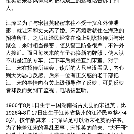
祖英后来春风得意时把纸条上的这段话告诉了别
人。

江泽民为了与宋祖英秘密来往不受干扰和外传泄
露，就让宋和丈夫离了婚。宋离婚后就住在海政的
招待所里。之后江泽民经常在晚上到该招待所与宋
聚会，来时相当保密，随从警卫防备很严，不许外
人接近。而且每次来的车子都换新的牌照，使人认
不出是江的专车。江下车后就径直到宋室。对于
江、宋在招待所幽会，该所的人只当没看见，内心
则大为恶心反感。后来一位有正义感的老干部把
江、宋的事情向有关上级领导作了反映，可是反映
者却反而受到了监视，电话被监听。

1966年8月1日生于中国湖南省古丈县的宋祖英，比
1926年8月17日出生于江苏省扬州的江泽民整整小4
0岁。按年龄算来，江泽民足可以做宋祖英的爷爷。
为了掩盖江宋的淫乱丑事，宋祖英的前夫、“大哥哥”