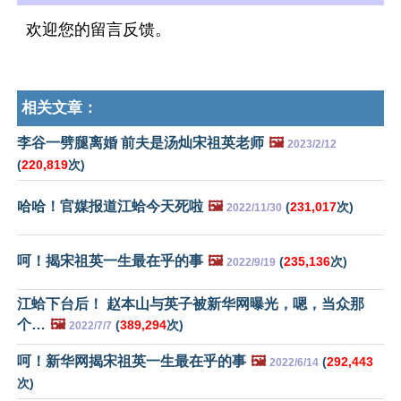
欢迎您的留言反馈。
相关文章：
李谷一劈腿离婚 前夫是汤灿宋祖英老师
🖼️
2023/2/12
(
220,819
次)
哈哈！官媒报道江蛤今天死啦
🖼️
(
231,017
次)
2022/11/30
呵！揭宋祖英一生最在乎的事
🖼️
(
235,136
次)
2022/9/19
江蛤下台后！ 赵本山与英子被新华网曝光，嗯，当众那
个…
🖼️
(
389,294
次)
2022/7/7
呵！新华网揭宋祖英一生最在乎的事
🖼️
(
292,443
2022/6/14
次)