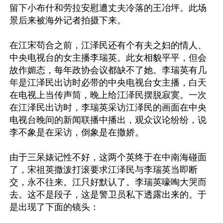
留下小布什和劳拉安慰遭丈夫冷落的王冶坪。此场
景后来被海外记者拍摄下来。

在江宋苟合之前，江泽民还有个有夫之妇的情人、
中央电视台的女主播李瑞英。此女相貌平平，但会
故作媚态，每年政协会议都缺不了她。李瑞英有几
年是江泽民出访时必带的中央电视台女主播，白天
在电视上当传声筒，晚上给江泽民摆脱寂寞。一次
在江泽民出访时，李瑞英采访江泽民的画面在中央
电视台晚间的新闻联播中播出，观众议论纷纷，说
李不象是在采访，倒象是在撒娇。

由于三呆婊记性不好，这两个英终于在中南海碰面
了，宋祖英撒泼打滚要求江泽民与李瑞英当即断
交，永不往来。江只好默认了。李瑞英嚎啕大哭而
去。这不是段子，这是警卫员私下透露出来的。于
是出现了下面的镜头：
