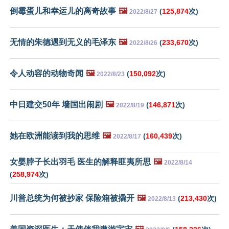
倒霉蛋儿和幸运儿的离奇故事
🖼️
(
125,874
次)
2022/8/27
无情的朱德遇到无义的毛泽东
🖼️
(
233,670
次)
2022/8/26
令人动容的动物奇闻
🖼️
(
150,092
次)
2022/8/23
中日建交50年 墙国出闹剧
🖼️
(
146,871
次)
2022/8/19
她在欧洲能读到我的思维
🖼️
(
160,439
次)
2022/8/17
女婴脖子长出羽毛 医生的解释匪夷所思
🖼️
2022/8/14
(
258,974
次)
川普总统为何被抄家 保险箱被撬开
🖼️
(
213,430
次)
2022/8/13