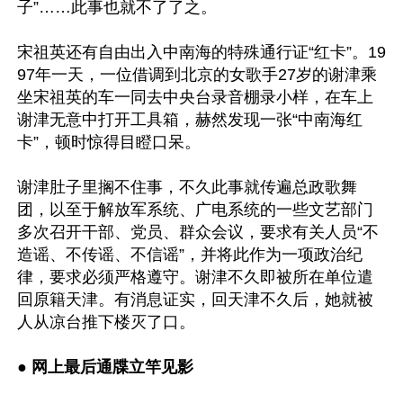
子”……此事也就不了了之。

宋祖英还有自由出入中南海的特殊通行证“红卡”。19
97年一天，一位借调到北京的女歌手27岁的谢津乘
坐宋祖英的车一同去中央台录音棚录小样，在车上
谢津无意中打开工具箱，赫然发现一张“中南海红
卡”，顿时惊得目瞪口呆。

谢津肚子里搁不住事，不久此事就传遍总政歌舞
团，以至于解放军系统、广电系统的一些文艺部门
多次召开干部、党员、群众会议，要求有关人员“不
造谣、不传谣、不信谣”，并将此作为一项政治纪
律，要求必须严格遵守。谢津不久即被所在单位遣
回原籍天津。有消息证实，回天津不久后，她就被
人从凉台推下楼灭了口。

● 网上最后通牒立竿见影