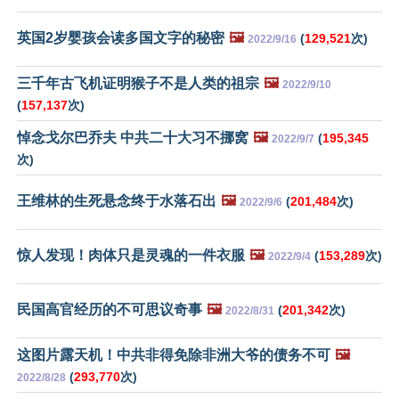
英国2岁婴孩会读多国文字的秘密
🖼️
(
129,521
次)
2022/9/16
三千年古飞机证明猴子不是人类的祖宗
🖼️
2022/9/10
(
157,137
次)
悼念戈尔巴乔夫 中共二十大习不挪窝
🖼️
(
195,345
2022/9/7
次)
王维林的生死悬念终于水落石出
🖼️
(
201,484
次)
2022/9/6
惊人发现！肉体只是灵魂的一件衣服
🖼️
(
153,289
次)
2022/9/4
民国高官经历的不可思议奇事
🖼️
(
201,342
次)
2022/8/31
这图片露天机！中共非得免除非洲大爷的债务不可
🖼️
(
293,770
次)
2022/8/28