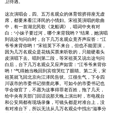
卫待遇。

这次演唱会，四、五万名观众的体育馆挤得座无虚
席，都要来看江泽民的小情妇。宋祖英演唱的歌曲
中，有一首湖北民歌《龙船调》，唱词中夹有对
白：“小妹子要过河，哪个来背我哟？”结果，她演唱
到说这句问白时，台下几万名观众竟齐声应答：“江
爷爷来背你哟！”宋祖英下不来台，但也不能罢演，
因为几万名观众是花钱买票来听歌的，只能硬着头
皮演唱下去。唱到第二段，等宋祖英又说出这句问
白后，台下几万名观众又应声如雷：“江爷爷来背你
哟！”气得她当晚回到宾馆哭红了眼睛。第二天，宋
祖英就飞回北京向江泽民告状。江很生气，下令四
川该市的市委书记彻查此事。可如今的市委书记也
学会做官了，不愿为这事得罪老百姓，拖了几天，
给中央有关部门回话说那天晚上演出时，市电视台
和公安局都有现场录像，可镜头都是对准台上，没
有对准台下，所以无法从几万名观众中找出“滋事分