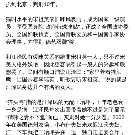
抓到北京，判刑10年。

猫叫水平的宋祖英依旧呼风唤雨，成为国家一级演
员，享受国务院“政府特殊津贴”，还成了全国政协委
员、全国妇联执委、全国青联委员和中国音乐家协
会理事，并得到“德艺双馨”奖。

和江泽民有暧昧关系的绝非宋祖英一人，只不过宋
美人格外妖艳，因此更容易引起一般人的兴趣和联
想罢了。民间有顺口溜说江泽民：“家里养着猫头
鹰，出国带着李瑞英，听歌要听宋祖英。”说的就是
江泽民身边几个有名的女人。

“猫头鹰”指的是江泽民的元配王冶坪，王年老色衰，
一身是病。江泽民每次出国带着她不过是为了显示
“糟糠之妻不下堂”而已，实则对她十分厌恶。2002
年在美国德州农场，小布什夫妇来欢迎江氏夫妇。
江一下车就把王冶坪丢在一边，独自走进宴会厅，