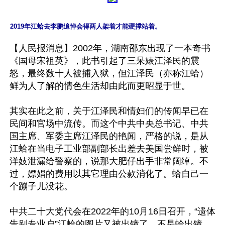
2019年江蛤去李鹏追悼会得两人架着才能硬撑站着。
【人民报消息】2002年，湖南邵东出现了一本奇书
《国母宋祖英》，此书引起了三呆婊江泽民的震
怒，最终数十人被捕入狱，但江泽民（亦称江蛤）
鲜为人了解的情色生活却由此而更昭显于世。 

其实在此之前，关于江泽民和情妇们的传闻早已在
民间和官场中流传。而这个中共中央总书记、中共
国主席、军委主席江泽民的艳闻，严格的说，是从
江蛤在当电子工业部副部长出差去美国尝鲜时，被
洋妓泄漏给警察的，说那大肥仔出手非常阔绰。不
过，嫖娼的费用以其它理由公款消化了。蛤自己一
个蹦子儿没花。 

中共二十大党代会在2022年的10月16日召开，“遗体
告别专业户”江蛤的图片又被出镜了，不是蛤出镜，