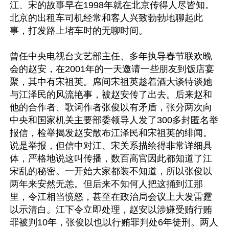
江、宋的故事早在1998年就在北京传得人尽皆知。
北京的出租车司机经常和客人兴致勃勃地聊起此
事，打发路上堵车时的无聊时间。

曾任中央电视台文艺部主任、多年执导春节联欢晚
会的赵安，在2001年的一天邀请一些朋友到饭店宴
聚，其中有宋祖英。席间宋祖英趁着酒大谈特谈她
与江泽民的风流艳事，被赵安传了出去。后来赵和
他的合作者、歌词作者张俊以有矛盾，张分两次向
中央和国家机关主要部委领导人发了300多封匿名举
报信，检举揭发赵安散布江泽民和宋祖英的绯闻。
说是举报，但信中对江、宋关系描绘得非常详细具
体，严格地说这叫传播，数百高官因此都知道了江
宋乱的秘密。一开始大家都装不知道，所以张俊以
两年来安然无恙。但后来不知何人把这捅到江那
里，令江相当愤怒，甚至在政治局会议上大发雷霆
以示清白。江下令立即处理，赵安以涉嫌受贿行贿
罪被判10年，张俊以也以行贿罪判处6年徒刑。两人