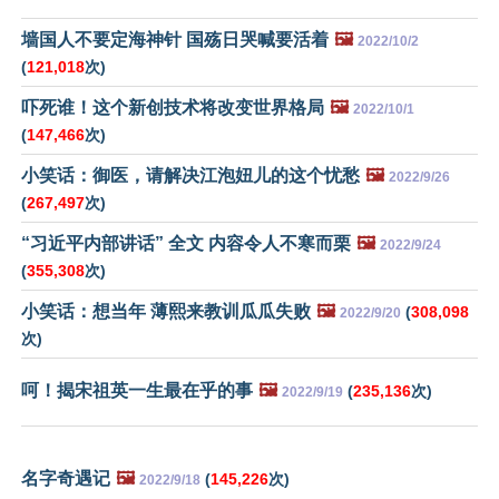
墙国人不要定海神针 国殇日哭喊要活着
🖼️
2022/10/2
(
121,018
次)
吓死谁！这个新创技术将改变世界格局
🖼️
2022/10/1
(
147,466
次)
小笑话：御医，请解决江泡妞儿的这个忧愁
🖼️
2022/9/26
(
267,497
次)
“习近平内部讲话” 全文 内容令人不寒而栗
🖼️
2022/9/24
(
355,308
次)
小笑话：想当年 薄熙来教训瓜瓜失败
🖼️
(
308,098
2022/9/20
次)
呵！揭宋祖英一生最在乎的事
🖼️
(
235,136
次)
2022/9/19
名字奇遇记
🖼️
(
145,226
次)
2022/9/18