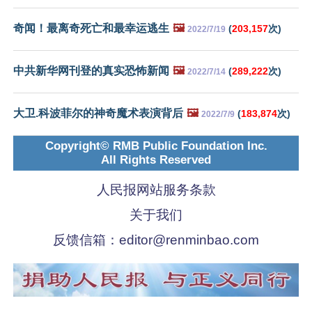
奇闻！最离奇死亡和最幸运逃生
🖼️
(
203,157
次)
2022/7/19
中共新华网刊登的真实恐怖新闻
🖼️
(
289,222
次)
2022/7/14
大卫.科波菲尔的神奇魔术表演背后
🖼️
(
183,874
次)
2022/7/9
Copyright© RMB Public Foundation Inc.
All Rights Reserved
人民报网站服务条款
关于我们
反馈信箱：
editor@renminbao.com