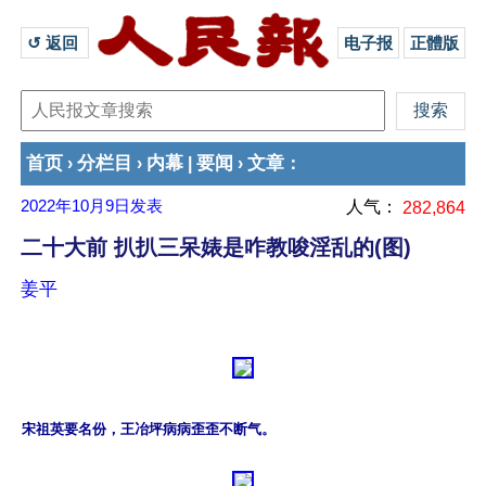
↺ 返回 
电子报
正體版
首页
分栏目
内幕
要闻
文章
›
›
|
›
：
2022年10月9日
发表
人气：
282,864
二十大前 扒扒三呆婊是咋教唆淫乱的(图)
姜平
宋祖英要名份，王冶坪病病歪歪不断气。