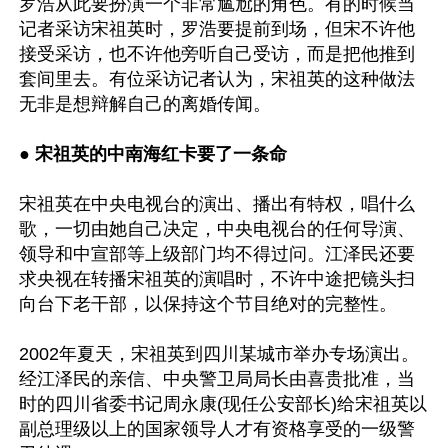
罗浩从此要扮演一个非常尴尬的角色。有的时候当
记者采访宋祖英时，罗浩要提前到场，但宋不许他
接受采访，也不许他旁听自己受访，而是把他推到
套间里去。有位采访记者认为，宋祖英的这种做法
无非是想辩解自己的离婚传闻。

● 宋祖英的中南海红卡要了一条命
宋祖英在中央电视台的演出、播出有特权，唱什么
歌，一切由她自己决定，中央电视台的任何导演、
领导和中宣部等上级部门均不得过问。江泽民还要
求央视在转播宋祖英的演唱时，不许中途把镜头扫
向台下老干部，以保持这个节目绝对的完整性。

2002年夏天，宋祖英到四川某城市举办专场演出。
经江泽民的亲信、中央警卫局局长由喜贵批准，当
时的四川省委书记周永康(现任公安部长)给宋祖英以
副总理级以上的国家领导人才有资格享受的一级警