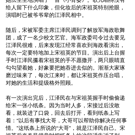
她怯生生地演唱了一首《小背篓》。歌儿唱得没有
给人留下什么印象，但化妆后的宋祖英特别抢眼，
演唱时已被爷爷辈的江泽民相中。

随后，宋被军委主席江泽民调到了解放军海政歌舞
团，成了一名少校文艺官。海军政委司令过去要见
江泽民很难，后来发现江经常喜欢到海政看演出，
每次一定要特地加上宋祖英的节目。演出后上台握
手时江泽民攥着宋祖英的手不愿撒开，两只眼睛直
勾勾望着她，好象要把她吞进去似的。渐渐大家琢
磨过味来了，每次江来时，都让宋祖英作压台唱，
对她的生活和提级格外照顾。

有一次演出完后，江泽民在与宋祖英握手时偷偷递
给宋一张小纸条。因为当时人多，宋接过后没敢
看，就装进了口袋，回去后打开，看到纸条上写
着：“以后有事找大哥，大哥可以帮助你解决任何事
情。”这纸条上所说的“大哥”，就是江泽民自己。宋