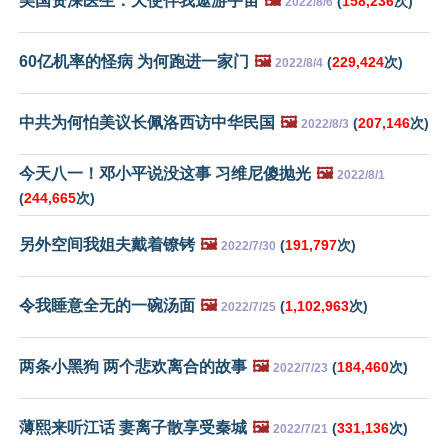
美国资深医生：天使伴我遨游宇宙
🖼️
(
158,236
次)
2022/8/6
60亿机率的怪病 为何跑进一家门
🖼️
(
229,424
次)
2022/8/4
中共为何怕美议长佩洛西访中华民国
🖼️
(
207,146
次)
2022/8/3
今天八一！邓小平说没这事 习维尼傻抛光
🖼️
2022/8/1
(
244,665
次)
另外空间我姐夫戴着镣铐
🖼️
(
191,797
次)
2022/7/30
令我睡意全无的一碗汤面
🖼️
(
1,102,963
次)
2022/7/25
两条小黑狗 两个悲欢离合的故事
🖼️
(
184,460
次)
2022/7/23
薄熙来听江话 妻离子散享受秦城
🖼️
(
331,136
次)
2022/7/21