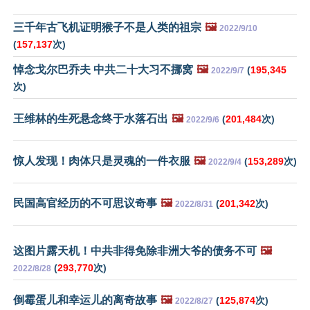
三千年古飞机证明猴子不是人类的祖宗
🖼️
2022/9/10
(
157,137
次)
悼念戈尔巴乔夫 中共二十大习不挪窝
🖼️
(
195,345
2022/9/7
次)
王维林的生死悬念终于水落石出
🖼️
(
201,484
次)
2022/9/6
惊人发现！肉体只是灵魂的一件衣服
🖼️
(
153,289
次)
2022/9/4
民国高官经历的不可思议奇事
🖼️
(
201,342
次)
2022/8/31
这图片露天机！中共非得免除非洲大爷的债务不可
🖼️
(
293,770
次)
2022/8/28
倒霉蛋儿和幸运儿的离奇故事
🖼️
(
125,874
次)
2022/8/27