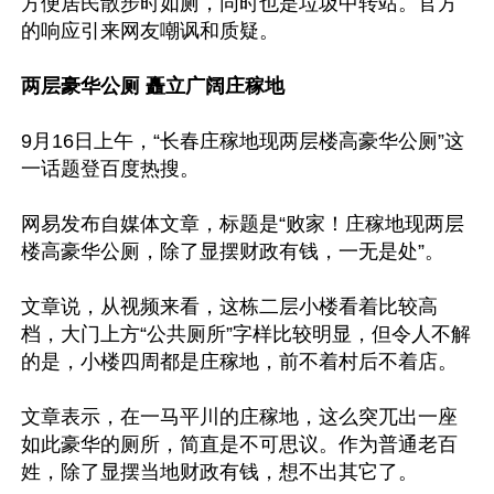
方便居民散步时如厕，同时也是垃圾中转站。官方
的响应引来网友嘲讽和质疑。

两层豪华公厕 矗立广阔庄稼地
9月16日上午，“长春庄稼地现两层楼高豪华公厕”这
一话题登百度热搜。

网易发布自媒体文章，标题是“败家！庄稼地现两层
楼高豪华公厕，除了显摆财政有钱，一无是处”。

文章说，从视频来看，这栋二层小楼看着比较高
档，大门上方“公共厕所”字样比较明显，但令人不解
的是，小楼四周都是庄稼地，前不着村后不着店。

文章表示，在一马平川的庄稼地，这么突兀出一座
如此豪华的厕所，简直是不可思议。作为普通老百
姓，除了显摆当地财政有钱，想不出其它了。
