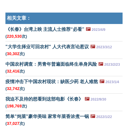
相关文章：
《长春》台湾上映 主流人士推荐“必看”
🖼️
2023/4/9
(
220,530
次)
"大学生择业可回农村" 人大代表言论惹议
🖼️
2023/3/12
(
30,302
次)
中国农村调查：男青年普遍面临终生单身风险
🖼️
2023/2/23
(
32,416
次)
疫情冲击下中国农村现状：缺医少药 老人难熬
🖼️
2023/1/4
(
32,742
次)
我迫不及待的想看到这部电影《长春》
🖼️
2022/9/30
(
198,769
次)
简单"炖菜"豪华美味 家常年菜香浓煮一锅
🖼️
2022/1/22
(
37,027
次)