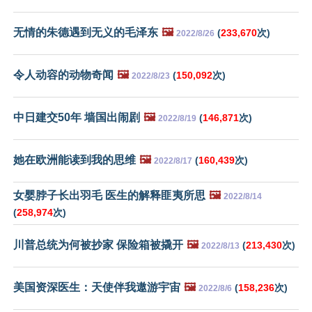
无情的朱德遇到无义的毛泽东
🖼️
(
233,670
次)
2022/8/26
令人动容的动物奇闻
🖼️
(
150,092
次)
2022/8/23
中日建交50年 墙国出闹剧
🖼️
(
146,871
次)
2022/8/19
她在欧洲能读到我的思维
🖼️
(
160,439
次)
2022/8/17
女婴脖子长出羽毛 医生的解释匪夷所思
🖼️
2022/8/14
(
258,974
次)
川普总统为何被抄家 保险箱被撬开
🖼️
(
213,430
次)
2022/8/13
美国资深医生：天使伴我遨游宇宙
🖼️
(
158,236
次)
2022/8/6