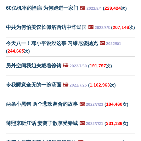
60亿机率的怪病 为何跑进一家门
🖼️
(
229,424
次)
2022/8/4
中共为何怕美议长佩洛西访中华民国
🖼️
(
207,146
次)
2022/8/3
今天八一！邓小平说没这事 习维尼傻抛光
🖼️
2022/8/1
(
244,665
次)
另外空间我姐夫戴着镣铐
🖼️
(
191,797
次)
2022/7/30
令我睡意全无的一碗汤面
🖼️
(
1,102,963
次)
2022/7/25
两条小黑狗 两个悲欢离合的故事
🖼️
(
184,460
次)
2022/7/23
薄熙来听江话 妻离子散享受秦城
🖼️
(
331,136
次)
2022/7/21