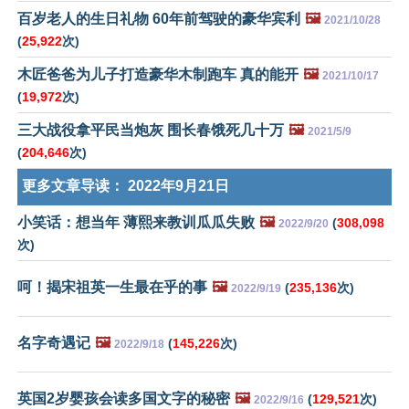
百岁老人的生日礼物 60年前驾驶的豪华宾利
🖼️
2021/10/28
(
25,922
次)
木匠爸爸为儿子打造豪华木制跑车 真的能开
🖼️
2021/10/17
(
19,972
次)
三大战役拿平民当炮灰 围长春饿死几十万
🖼️
2021/5/9
(
204,646
次)
更多文章导读：
2022年9月21日
小笑话：想当年 薄熙来教训瓜瓜失败
🖼️
(
308,098
2022/9/20
次)
呵！揭宋祖英一生最在乎的事
🖼️
(
235,136
次)
2022/9/19
名字奇遇记
🖼️
(
145,226
次)
2022/9/18
英国2岁婴孩会读多国文字的秘密
🖼️
(
129,521
次)
2022/9/16