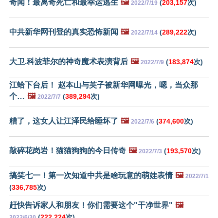
奇闻！最离奇死亡和最幸运逃生
🖼️
(
203,157
次)
2022/7/19
中共新华网刊登的真实恐怖新闻
🖼️
(
289,222
次)
2022/7/14
大卫.科波菲尔的神奇魔术表演背后
🖼️
(
183,874
次)
2022/7/9
江蛤下台后！ 赵本山与英子被新华网曝光，嗯，当众那
个…
🖼️
(
389,294
次)
2022/7/7
糟了，这女人让江泽民给睡坏了
🖼️
(
374,600
次)
2022/7/6
敲碎花岗岩！猫猫狗狗的今日传奇
🖼️
(
193,570
次)
2022/7/3
搞笑七一！第一次知道中共是啥玩意的萌娃表情
🖼️
2022/7/1
(
336,785
次)
赶快告诉家人和朋友！你们需要这个"干净世界"
🖼️
(
222,224
次)
2022/6/30