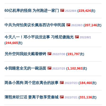
60亿机率的怪病 为何跑进一家门
🖼️
(
229,424
次)
2022/8/4
中共为何怕美议长佩洛西访中华民国
🖼️
(
207,146
次)
2022/8/3
今天八一！邓小平说没这事 习维尼傻抛光
🖼️
2022/8/1
(
244,665
次)
另外空间我姐夫戴着镣铐
🖼️
(
191,797
次)
2022/7/30
令我睡意全无的一碗汤面
🖼️
(
1,102,963
次)
2022/7/25
两条小黑狗 两个悲欢离合的故事
🖼️
(
184,460
次)
2022/7/23
薄熙来听江话 妻离子散享受秦城
🖼️
(
331,136
次)
2022/7/21