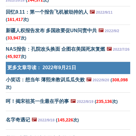
(
144,372
次)
2022/10/18
回忆9.11：第一个报告飞机被劫持的人
🖼️
2022/9/11
(
161,417
次)
新疆人权报告发布 多国政要促UN问责中共
🖼️
2022/9/2
(
33,947
次)
NAS报告：孔院改头换面 企图在美国死灰复燃
🖼️
2022/7/26
(
45,927
次)
更多文章导读：
2022年9月21日
小笑话：想当年 薄熙来教训瓜瓜失败
🖼️
(
308,098
2022/9/20
次)
呵！揭宋祖英一生最在乎的事
🖼️
(
235,136
次)
2022/9/19
名字奇遇记
🖼️
(
145,226
次)
2022/9/18