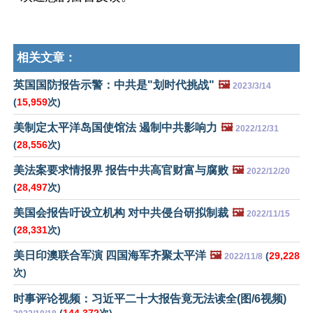
相关文章：
英国国防报告示警：中共是"划时代挑战"
🖼️
2023/3/14
(
15,959
次)
美制定太平洋岛国使馆法 遏制中共影响力
🖼️
2022/12/31
(
28,556
次)
美法案要求情报界 报告中共高官财富与腐败
🖼️
2022/12/20
(
28,497
次)
美国会报告吁设立机构 对中共侵台研拟制裁
🖼️
2022/11/15
(
28,331
次)
美日印澳联合军演 四国海军齐聚太平洋
🖼️
(
29,228
2022/11/8
次)
时事评论视频：习近平二十大报告竟无法读全(图/6视频)