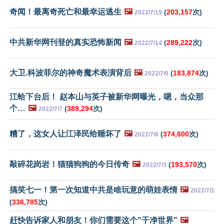
奇闻！最离奇死亡和最幸运逃生
🖼️
(
203,157
次)
2022/7/19
中共新华网刊登的真实恐怖新闻
🖼️
(
289,222
次)
2022/7/14
大卫.科波菲尔的神奇魔术表演背后
🖼️
(
183,874
次)
2022/7/9
江蛤下台后！ 赵本山与英子被新华网曝光，嗯，当众那
个…
🖼️
(
389,294
次)
2022/7/7
糟了，这女人让江泽民给睡坏了
🖼️
(
374,600
次)
2022/7/6
敲碎花岗岩！猫猫狗狗的今日传奇
🖼️
(
193,570
次)
2022/7/3
搞笑七一！第一次知道中共是啥玩意的萌娃表情
🖼️
2022/7/1
(
336,785
次)
赶快告诉家人和朋友！你们需要这个"干净世界"
🖼️