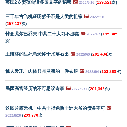
英国2岁婴孩会读多国文字的秘密
🖼️
(
129,521
次)
2022/9/16
三千年古飞机证明猴子不是人类的祖宗
🖼️
2022/9/10
(
157,137
次)
悼念戈尔巴乔夫 中共二十大习不挪窝
🖼️
(
195,345
2022/9/7
次)
王维林的生死悬念终于水落石出
🖼️
(
201,484
次)
2022/9/6
惊人发现！肉体只是灵魂的一件衣服
🖼️
(
153,289
次)
2022/9/4
民国高官经历的不可思议奇事
🖼️
(
201,342
次)
2022/8/31
这图片露天机！中共非得免除非洲大爷的债务不可
🖼️
(
293,770
次)
2022/8/28