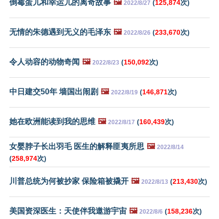
倒霉蛋儿和幸运儿的离奇故事
🖼️
(
125,874
次)
2022/8/27
无情的朱德遇到无义的毛泽东
🖼️
(
233,670
次)
2022/8/26
令人动容的动物奇闻
🖼️
(
150,092
次)
2022/8/23
中日建交50年 墙国出闹剧
🖼️
(
146,871
次)
2022/8/19
她在欧洲能读到我的思维
🖼️
(
160,439
次)
2022/8/17
女婴脖子长出羽毛 医生的解释匪夷所思
🖼️
2022/8/14
(
258,974
次)
川普总统为何被抄家 保险箱被撬开
🖼️
(
213,430
次)
2022/8/13
美国资深医生：天使伴我遨游宇宙
🖼️
(
158,236
次)
2022/8/6