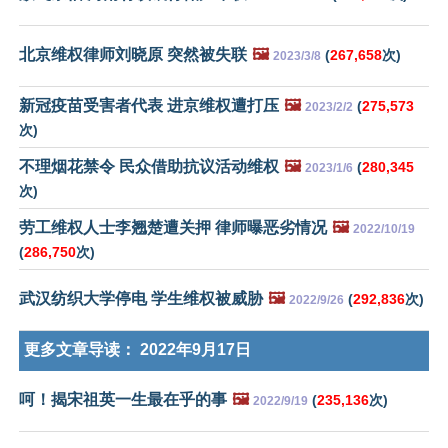
北京维权律师刘晓原 突然被失联
🖼️
(
267,658
次)
2023/3/8
新冠疫苗受害者代表 进京维权遭打压
🖼️
(
275,573
2023/2/2
次)
不理烟花禁令 民众借助抗议活动维权
🖼️
(
280,345
2023/1/6
次)
劳工维权人士李翘楚遭关押 律师曝恶劣情况
🖼️
2022/10/19
(
286,750
次)
武汉纺织大学停电 学生维权被威胁
🖼️
(
292,836
次)
2022/9/26
更多文章导读：
2022年9月17日
呵！揭宋祖英一生最在乎的事
🖼️
(
235,136
次)
2022/9/19