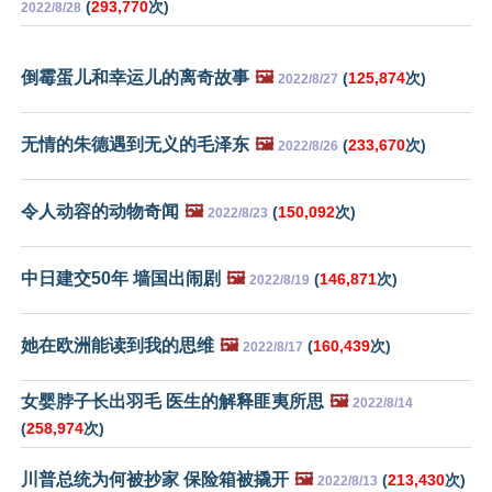
(
293,770
次)
2022/8/28
倒霉蛋儿和幸运儿的离奇故事
🖼️
(
125,874
次)
2022/8/27
无情的朱德遇到无义的毛泽东
🖼️
(
233,670
次)
2022/8/26
令人动容的动物奇闻
🖼️
(
150,092
次)
2022/8/23
中日建交50年 墙国出闹剧
🖼️
(
146,871
次)
2022/8/19
她在欧洲能读到我的思维
🖼️
(
160,439
次)
2022/8/17
女婴脖子长出羽毛 医生的解释匪夷所思
🖼️
2022/8/14
(
258,974
次)
川普总统为何被抄家 保险箱被撬开
🖼️
(
213,430
次)
2022/8/13