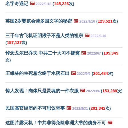
名字奇遇记
🖼️
(
145,226
次)
2022/9/18
英国2岁婴孩会读多国文字的秘密
🖼️
(
129,521
次)
2022/9/16
三千年古飞机证明猴子不是人类的祖宗
🖼️
2022/9/10
(
157,137
次)
悼念戈尔巴乔夫 中共二十大习不挪窝
🖼️
(
195,345
2022/9/7
次)
王维林的生死悬念终于水落石出
🖼️
(
201,484
次)
2022/9/6
惊人发现！肉体只是灵魂的一件衣服
🖼️
(
153,289
次)
2022/9/4
民国高官经历的不可思议奇事
🖼️
(
201,342
次)
2022/8/31
这图片露天机！中共非得免除非洲大爷的债务不可
🖼️