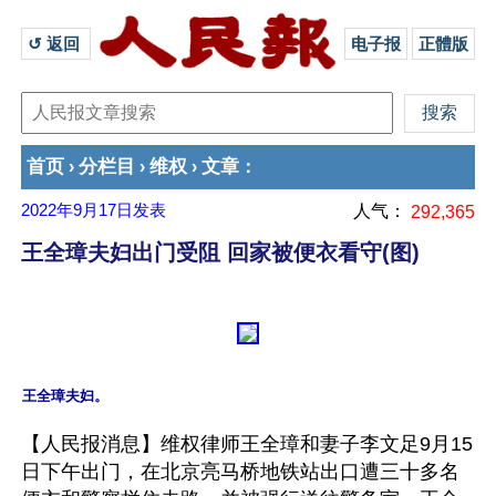
↺ 返回 
电子报
正體版
首页
分栏目
维权
文章
›
›
›
：
2022年9月17日
发表
人气：
292,365
王全璋夫妇出门受阻 回家被便衣看守(图)
【人民报消息】维权律师王全璋和妻子李文足9月15
日下午出门，在北京亮马桥地铁站出口遭三十多名