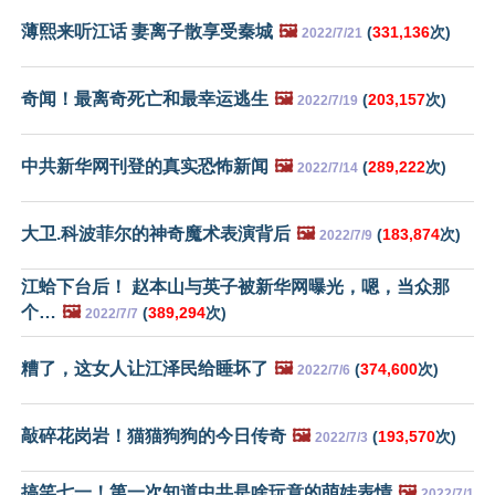
薄熙来听江话 妻离子散享受秦城
🖼️
(
331,136
次)
2022/7/21
奇闻！最离奇死亡和最幸运逃生
🖼️
(
203,157
次)
2022/7/19
中共新华网刊登的真实恐怖新闻
🖼️
(
289,222
次)
2022/7/14
大卫.科波菲尔的神奇魔术表演背后
🖼️
(
183,874
次)
2022/7/9
江蛤下台后！ 赵本山与英子被新华网曝光，嗯，当众那
个…
🖼️
(
389,294
次)
2022/7/7
糟了，这女人让江泽民给睡坏了
🖼️
(
374,600
次)
2022/7/6
敲碎花岗岩！猫猫狗狗的今日传奇
🖼️
(
193,570
次)
2022/7/3
搞笑七一！第一次知道中共是啥玩意的萌娃表情
🖼️
2022/7/1