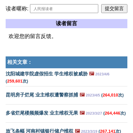
读者暱称:
读者留言
欢迎您的留言反馈。
相关文章：
沈阳城建学院虚假招生 学生维权被威胁
🖼️
2023/4/6
(
259,601
次)
昆明房子烂尾 业主维权遭警察抓捕
🖼️
(
264,010
次)
2023/4/5
多省烂尾楼频频爆发 业主维权无果
🖼️
(
264,446
次)
2023/3/27
放飞条幅 河南村镇银行储户维权
🖼️
(
267,141
次)
2023/3/19