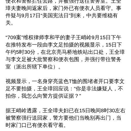
便衣和警察拦住去路，并被强行送往警务室。王全
璋夫妻晚间返家后，家门外已有便衣人员看守。事
件疑与9月17日“美国宪法日”到来，中共要维稳有
关。

“709案”维权律师李和平的妻子王峭岭9月15日下午
在推特发布一段由李文足拍摄的视频显示，15日下
午约5时30分，在北京亮马桥地铁站出口处，王全璋
与李文足被大批警察和便衣包围，并强行带往警务
室（派出所辖下单位）。

视频显示，一名身穿亮蓝色T恤的围堵者开口要李文
足不要拍摄，王全璋回应说：“你是非法嫌疑人，不
拍你，我怎么向警方提供证据？”

据王峭岭透露，王全璋夫妇已在15日晚间8时30左右
被警察强行送回家，警方要他们当晚别再出门，当
时家门口已有便衣看守着。
