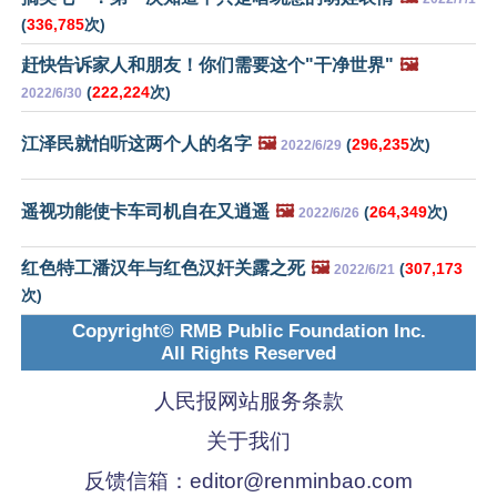
(
336,785
次)
赶快告诉家人和朋友！你们需要这个"干净世界"
🖼️
(
222,224
次)
2022/6/30
江泽民就怕听这两个人的名字
🖼️
(
296,235
次)
2022/6/29
遥视功能使卡车司机自在又逍遥
🖼️
(
264,349
次)
2022/6/26
红色特工潘汉年与红色汉奸关露之死
🖼️
(
307,173
2022/6/21
次)
Copyright© RMB Public Foundation Inc.
All Rights Reserved
人民报网站服务条款
关于我们
反馈信箱：
editor@renminbao.com