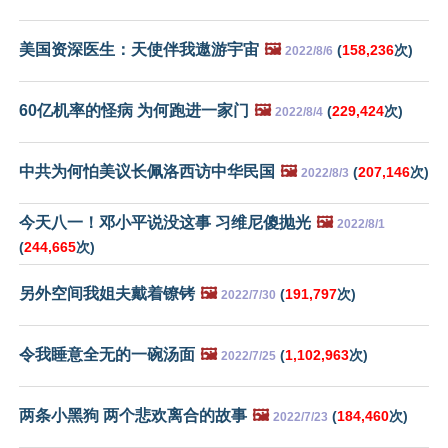
美国资深医生：天使伴我遨游宇宙
🖼️
(
158,236
次)
2022/8/6
60亿机率的怪病 为何跑进一家门
🖼️
(
229,424
次)
2022/8/4
中共为何怕美议长佩洛西访中华民国
🖼️
(
207,146
次)
2022/8/3
今天八一！邓小平说没这事 习维尼傻抛光
🖼️
2022/8/1
(
244,665
次)
另外空间我姐夫戴着镣铐
🖼️
(
191,797
次)
2022/7/30
令我睡意全无的一碗汤面
🖼️
(
1,102,963
次)
2022/7/25
两条小黑狗 两个悲欢离合的故事
🖼️
(
184,460
次)
2022/7/23