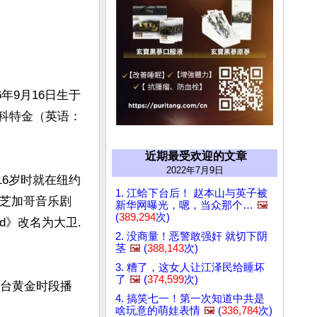
6年9月16日生于
.科特金（英语：
近期最受欢迎的文章
2022年7月9日
16岁时就在纽约
1. 江蛤下台后！ 赵本山与英子被
了芝加哥音乐剧
新华网曝光，嗯，当众那个…
🖼️
(
389,294
次)
eld》改名为大卫.
2. 没商量！恶警敢强奸 就切下阴
茎
🖼️
(
388,143
次)
3. 糟了，这女人让江泽民给睡坏
了
🖼️
(
374,599
次)
视台黄金时段播
4. 搞笑七一！第一次知道中共是
啥玩意的萌娃表情
🖼️
(
336,784
次)