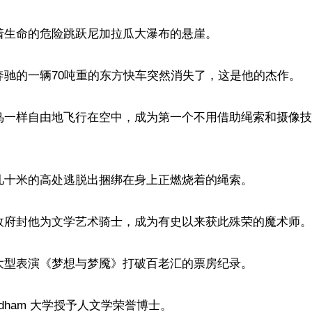
冒着生命的危险跳跃尼加拉瓜大瀑布的悬崖。

在奔驰的一辆70吨重的东方快车突然消失了，这是他的杰作。

像鸟一样自由地飞行在空中，成为第一个不用借助绳索和摄像
从几十米的高处逃脱出捆绑在身上正燃烧着的绳索。

国政府封他为文学艺术骑士，成为有史以来获此殊荣的魔术师。

的大型表演《梦想与梦魇》打破百老汇的票房纪录。

ordham 大学授予人文学荣誉博士。
