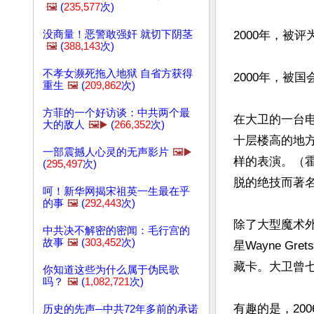
🖼️
(
235,577
次)
没商量！恶警敢强奸 就切下阴茎
2000年，被评
🖼️
(
388,143
次)
不孝女濒死拖入地狱 自省方获得
2000年，被国
重生
🖼️
(
209,862
次)
方菲的一个好访谈：中共两个最
在大卫的一台
大的敌人
🖼️▶️
(
266,352
次)
十层楼高的地
一部震撼人心灵的无声影片
🖼️▶️
样的表演。（霍
(
295,497
次)
脱的绝技而著名
呵！新华网揭宋祖英一生最在乎
的事
🖼️
(
292,443
次)
除了大型魔术
中共决不解密的密闻：毛行宫的
故事
🖼️
(
303,452
次)
星Wayne G
藏卡。大卫曾七
你知道这些为什么属于伪民歌
吗？
🖼️
(
1,082,721
次)
有趣的是，20
历史的先声─中共72年多前的承诺