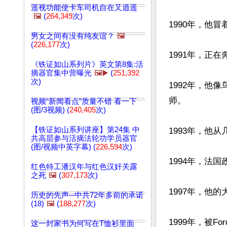
遥视功能使卡车司机自在又逍遥
🖼️
(
264,349
次)
1990年，他
男女之间有没有纯友谊？
🖼️
(
226,177
次)
1991年，正
《铁证如山系列片》英文第8集:活
摘器官集中营曝光
🖼️▶️
(
251,392
次)
1992年，他
师。

视频“新闻看点”质量不错 看一下
(图/3视频) (
240,405
次)
【铁证如山系列讲座】第24集 中
1993年，他
共高层参与活摘法轮功学员器官
(图/视频中英字幕) (
226,594
次)
1994年，法
红色特工潘汉年与红色汉奸关露
之死
🖼️
(
307,173
次)
1997年，他
历史的先声─中共72年多前的承诺
(18)
🖼️
(
188,277
次)
1999年，被F
这一封家书为何写在T恤衫里面