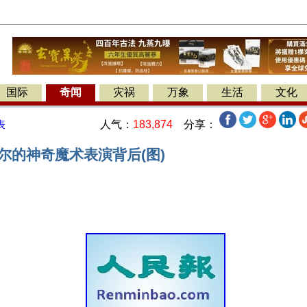
国际
奇闻
灾祸
万象
生活
文化
人气：
183,874
分享：
表
尔的神奇魔术表演背后(图)