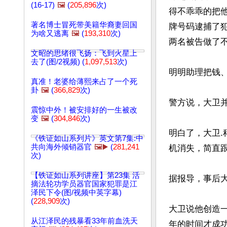
(16-17)
🖼️
(
205,896
次)
得不乖乖的把
著名博士冒死带美籍华裔妻回国
牌号码逮捕了犯
为啥又逃离
🖼️
(
193,310
次)
两名被告做了不
文昭的思绪很飞扬：飞到火星上
去了(图/2视频) (
1,097,513
次)
明明助理把钱、
真准！老婆给薄熙来占了一个死
卦
🖼️
(
366,829
次)
警方说，大卫并
震惊中外！被安排好的一生被改
变
🖼️
(
304,846
次)
明白了，大卫
《铁证如山系列片》英文第7集:中
共向海外倾销器官
🖼️▶️
(
281,241
机消失，简直跟
次)
【铁证如山系列讲座】第23集 活
据报导，事后
摘法轮功学员器官国家犯罪是江
泽民下令(图/视频中英字幕)
(
228,909
次)
大卫说他创造
从江泽民的残暴看33年前血洗天
年的时间才成功