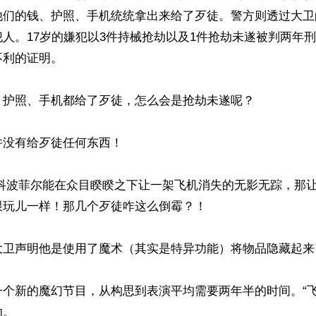
他们的钱、护照、手机统统拿出来给了歹徒。警方则透过大卫
人。17岁的嫌犯以3件持械抢劫以及1件抢劫未遂被判两年
利的证明。

护照、手机都给了歹徒，怎么会是抢劫未遂呢？

没有给歹徒任何东西！

.科波菲尔能在众目睽睽之下让一架飞机消失的无影无踪，那
玩儿一样！那几个歹徒咋这么倒霉？！

大卫声明他是使用了魔术（其实是特异功能）将物品隐藏起来了
一个新的魔幻节目，从构思到表演平均需要两年半的时间。“飞
。
