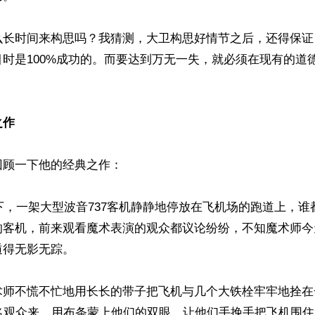
么长时间来构思吗？我猜测，大卫构思好情节之后，还得保证
时是100%成功的。而要达到万无一失，就必须在现有的道
之作
顾一下他的经典之作：

幕下，一架大型波音737客机静静地停放在飞机场的跑道上，
的客机，前来观看魔术表演的观众都议论纷纷，不知魔术师今
得无影无踪。

术师不慌不忙地用长长的带子把飞机与几个大铁栓牢牢地拴在
0名观众来，用布条蒙上他们的双眼，让他们手挽手把飞机围