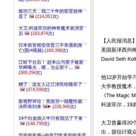
炼功三天，我二十年的驼背就伸
直了
🖼️
(
214,051
次)
大卫.科波菲尔的神奇魔术表演背
后
🖼️
(
183,874
次)
【人民报消息】特异
日本前首相安倍晋三不幸遇刺身
美国新泽西州梅
亡(图/4视频) (
169,398
次)
David Seth Ko
江蛤下台后！ 赵本山与英子被新
华网曝光，嗯，当众那个…
🖼️
(
389,294
次)
他12岁开始学
糟了，这女人让江泽民给睡坏了
大学教授魔术
🖼️
(
374,599
次)
《The Magi
新视野评论：美国另一颠覆性裁
科波菲尔，19
决即将到来
🖼️▶️
(
226,945
次)
14个白血病人中只有我活了下来
大卫曾赢得20
🖼️
(
148,799
次)
出，据估计观众
历史的先声─中共72年多前的承诺