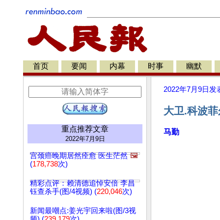
首页
要闻
内幕
时事
幽默
2022年7月9日
发
大卫.科波菲
重点推荐文章
马勤
2022年7月9日
宫颈癌晚期居然痊愈 医生茫然
🖼️
(
178,738
次)
精彩点评：赖清德追悼安倍 李昌
钰查杀手(图/4视频) (
220,046
次)
新闻最嘲点:姜光宇回来啦(图/3视
频) (
239,179
次)