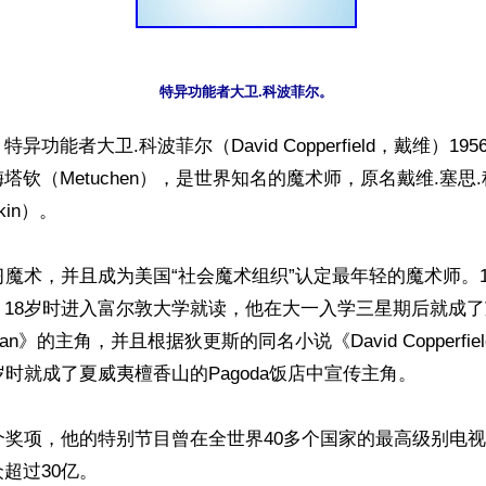
功能者大卫.科波菲尔（David Copperfield，戴维）195
塔钦（Metuchen），是世界知名的魔术师，原名戴维.塞思
tkin）。

习魔术，并且成为美国“社会魔术组织”认定最年轻的魔术师。
，18岁时进入富尔敦大学就读，他在大一入学三星期后就成
c Man》的主角，并且根据狄更斯的同名小说《David Copperfi
岁时就成了夏威夷檀香山的Pagoda饭店中宣传主角。

个奖项，他的特别节目曾在全世界40多个国家的最高级别电
超过30亿。
