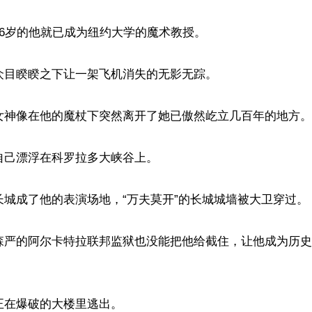
仅16岁的他就已成为纽约大学的魔术教授。

在众目睽睽之下让一架飞机消失的无影无踪。

由女神像在他的魔杖下突然离开了她已傲然屹立几百年的地方。

让自己漂浮在科罗拉多大峡谷上。

里长城成了他的表演场地，“万夫莫开”的长城城墙被大卫穿过。

卫森严的阿尔卡特拉联邦监狱也没能把他给截住，让他成为历
从正在爆破的大楼里逃出。
