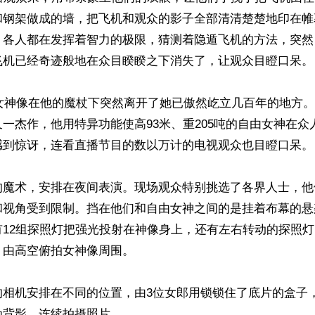
和钢架做成的墙，把飞机和观众的影子全部清清楚楚地印在帷
，各人都在发挥着智力的极限，猜测着隐遁飞机的方法，突然
飞机已经奇迹般地在众目睽睽之下消失了，让观众目瞪口呆。

由女神像在他的魔杖下突然离开了她已傲然屹立几百年的地方
一杰作，他用特异功能使高93米、重205吨的自由女神在众
感到惊讶，连看直播节目的数以万计的电视观众也目瞪口呆。

的魔术，安排在夜间表演。现场观众特别挑选了各界人士，他
和视角受到限制。挡在他们和自由女神之间的是挂着布幕的悬
有12组探照灯把强光投射在神像身上，还有左右转动的探照
由高空俯拍女神像周围。

的相机安排在不同的位置，由3位女郎用锁锁住了底片的盒子
背影，连续拍摄照片。
