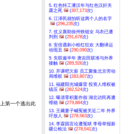
5. 红色特工潘汉年与红色汉奸关
露之死
🖼️
(
307,173
次)
6. 江泽民就怕听这两个人的名字
🖼️
(
296,235
次)
7. 仗义襄助徐州铁链女 乌衣已遭
判刑
🖼️
(
291,678
次)
8. 安倍遇刺小粉红狂欢 大翻译运
动现丑
🖼️
(
290,090
次)
9. 失联逾半年 唐吉田获准与外界
接触
🖼️
(
289,926
次)
10. 开课吧欠薪 员工聚集北京劳动
局维权
🖼️
(
283,807
次)
11. 福建阳光城爆雷 投资人维权被
镇压
🖼️
(
282,524
次)
12. 曝清零积案作假 湖北访民再遭
维稳
🖼️
(
279,884
次)
史上第一个逃出此
13. 王藏妻子喊冤被关近二年 外界
吁放人
🖼️
(
278,563
次)
14. 李霖因言论遭冤狱 李母举报新
疆公检法
🖼️
(
278,541
次)