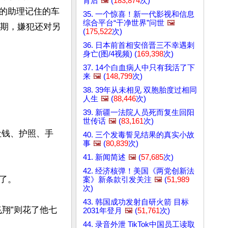
背后
🖼️
(
183,874
次)
的助理记住的车
35. 一个惊喜！新一代影视和信息
综合平台“干净世界”问世
🖼️
刑期，嫌犯还对另
(
175,522
次)
36. 日本前首相安倍晋三不幸遇刺
身亡(图/4视频) (
169,398
次)
37. 14个白血病人中只有我活了下
来
🖼️
(
148,799
次)
38. 39年从未相见 双胞胎度过相同
人生
🖼️
(
88,446
次)
39. 新疆一法院人员死而复生回阳
世传话
🖼️
(
83,161
次)
让钱、护照、手
40. 三个发毒誓见结果的真实小故
事
🖼️
(
80,839
次)
41. 新闻简述
🖼️
(
57,685
次)
42. 经济核弹！美国《两党创新法
。

案》新条款引发关注
🖼️
(
51,989
次)
43. 韩国成功发射自研火箭 目标
翔”则花了他七
2031年登月
🖼️
(
51,761
次)
44. 录音外泄 TikTok中国员工读取