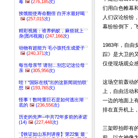
毒
🖼️
(
276,185
次)
们用白色帷幕
挨饿能使寿命翻倍 白开水最好喝
人们议论纷纷
🖼️
(
257,015
次)
幕纷纷倒下，
精彩视频：谁养蚂蚁，麻烦就上
身(图/6视频) (
247,166
次)
1983年，自
动物有超能力 毛小孩托生成爱子
🖼️
(
240,371
次)
踪》是大卫的又
仅使现场观众
每当母亲节 请别…别忘记这位母
亲
🖼️
(
305,956
次)
这场空前轰动
哇！“国际在线”出的这新闻就怕联
想
🖼️
(
193,765
次)
上，自由活动
怪事！数吨重巨石是如何逃出湖
一边的地面上
底的
🖼️
(
236,556
次)
排在直升机上，
历史的先声─中共72年多前的承诺
(14)
🖼️
(
227,448
次)
三架即拍即有
【铁证如山系列讲座】第22集 最
前，以女神像为