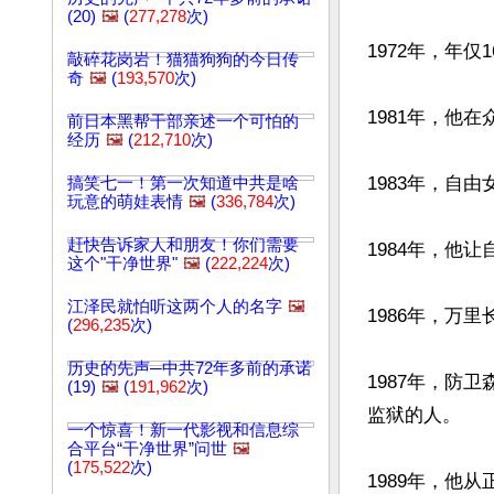
(20)
🖼️
(
277,278
次)
1972年，年
敲碎花岗岩！猫猫狗狗的今日传
奇
🖼️
(
193,570
次)
1981年，他
前日本黑帮干部亲述一个可怕的
经历
🖼️
(
212,710
次)
1983年，自
搞笑七一！第一次知道中共是啥
玩意的萌娃表情
🖼️
(
336,784
次)
赶快告诉家人和朋友！你们需要
1984年，他
这个"干净世界"
🖼️
(
222,224
次)
江泽民就怕听这两个人的名字
🖼️
1986年，万
(
296,235
次)
历史的先声─中共72年多前的承诺
1987年，防
(19)
🖼️
(
191,962
次)
监狱的人。

一个惊喜！新一代影视和信息综
合平台“干净世界”问世
🖼️
(
175,522
次)
1989年，他