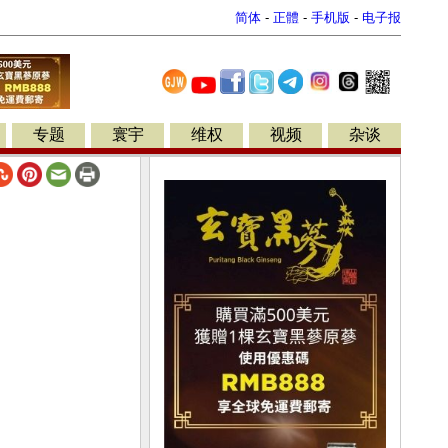
简体
-
正體
-
手机版
-
电子报
专题
寰宇
维权
视频
杂谈