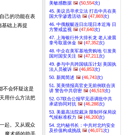
美敏感数据
🖼️
(
50,554
次)
45. 美议员寻求立法 打击中共在美
自己的功能在表
国大学渗透活动
🖼️
(
47,869
次)
46. 中俄舰艇连日出现日本近海 日
德基础上再提
方警戒监视
🖼️
(
47,640
次)
47. 上海银行外大排长龙 老人凌晨
拿号取退休金
🖼️
(
47,352
次)
48. 中企在美军基地旁购地 引发美
国对国安关注
🖼️
(
47,211
次)
49. 参与中共跨国镇压计划 美国执
法人员被诉
🖼️
(
46,853
次)
50. 新闻简述
🖼️
(
46,743
次)
51. 英美情报高官史无前例联合演
谁都不会怀疑这是
讲 警告中共窃密
🖼️
(
46,519
次)
天用什么方法把
52. G7联合公报罕见语调批中共
承诺协同对抗
🖼️
(
46,288
次)
53. 美最高法院裁决 限制环保局设
气候标准权力
🖼️
(
46,200
次)
一起。又从观众
54. 北约秘书长：中共对北约安全
及价值构成挑战
🖼️
(
46,071
次)
住。魔术师的助手