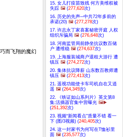
15. 女儿打疫苗致残 何方美维权被
失踪
🖼️
(
277,620
次)
16. 历史的先声─中共72年多前的
承诺(20)
🖼️
(
277,278
次)
17. 许志永丁家喜案秘密开庭 人权
组织斥骗局
🖼️
(
276,648
次)
18. 河南监管局前静坐抗议数百储
户 遭维稳
🖼️
(
274,637
次)
技巧而飞翔的魔幻
19. 上海服装城商户退租大游行 遭
镇压
🖼️
(
274,272
次)
20. 集体抗议降薪 山东数百教师遭
镇压
🖼️
(
272,413
次)
21. 遥视功能使卡车司机自在又逍
遥
🖼️
(
264,349
次)
22. 《铁证如山系列片》英文第8
集:活摘器官集中营曝光
🖼️▶️
(
251,392
次)
23. 视频“新闻看点”质量不错 看一
下 (图/3视频) (
240,405
次)
24. 这一封家书为何写在T恤衫里
面
🖼️
(
235,577
次)