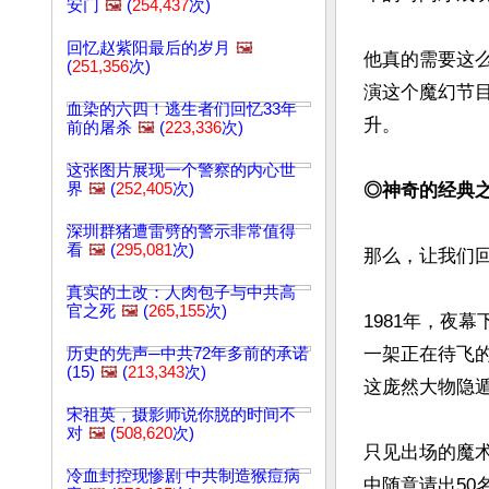
安门
🖼️
(
254,437
次)
回忆赵紫阳最后的岁月
🖼️
他真的需要这
(
251,356
次)
演这个魔幻节目
血染的六四！逃生者们回忆33年
升。

前的屠杀
🖼️
(
223,336
次)
这张图片展现一个警察的内心世
界
🖼️
(
252,405
次)
◎神奇的经典
深圳群猪遭雷劈的警示非常值得
看
🖼️
(
295,081
次)
那么，让我们回
真实的土改：人肉包子与中共高
官之死
🖼️
(
265,155
次)
1981年，夜
一架正在待飞
历史的先声─中共72年多前的承诺
(15)
🖼️
(
213,343
次)
这庞然大物隐遁
宋祖英，摄影师说你脱的时间不
对
🖼️
(
508,620
次)
只见出场的魔
冷血封控现惨剧 中共制造猴痘病
中随意请出5