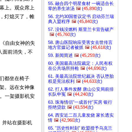
55. 融合四个明星食材 一碗适合长
幕上。观众席上
辈的养生浓汤
🖼️
(
45,890
次)
，灯熄灭了，帷
56. 北约30国签议定书 启动芬兰瑞
典入盟程序
🖼️
(
45,840
次)
57. 没钱没燃料 斯里兰卡宣告破产
🖼️
(
45,760
次)
58. 唐山医院响应受害女去世传言
。《自由女神的失
地方官媒记者被抓
🖼️
(
45,618
次)
人面前消失，不
59. 新闻简述
🖼️
(
45,259
次)
60. 美国最高法院裁定：人民有权
在公共场所持枪
🖼️
(
44,696
次)
61. 美最高法院世纪裁决 否认堕胎
们都坐在椅子
权是宪法权利
🖼️
(
44,633
次)
架。远在女神像
62. 打人事件发酵 唐山公安局前排
长队申冤
🖼️
(
44,240
次)
灯。一架摄影机安
63. 珠海情侣"一成首付"买房 银行
拒绝贷款
🖼️
(
43,594
次)
64. 西安近二百儿童发烧 家长透实
情
🖼️
(
42,960
次)
，并站在摄影机
65. "历史性时刻" 欧盟授予乌克兰