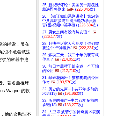
25. 新视野评论：美国另一颠覆性
裁决即将到来
🖼️▶️
(
226,945
次)
26. 【铁证如山系列讲座】第24集
中共高层参与活摘法轮功学员器
官(图/视频中英字幕) (
226,594
次)
27. 男女之间有没有纯友谊？
🖼️
(
226,177
次)
28. 赶快告诉家人和朋友！你们需
烧的绳索，吊在
要这个"干净世界"
🖼️
(
222,224
次)
尼也不敢尝试这
29. 炼功三天，我二十年的驼背就
伸直了
🖼️
(
214,051
次)
种封锁的容器中逃
30. 前日本黑帮干部亲述一个可怕
的经历
🖼️
(
212,710
次)
31. 敲碎花岗岩！猫猫狗狗的今日
传奇
🖼️
(
193,570
次)
者、著名曲棍球
32. 历史的先声─中共72年多前的
 Wagner的收
承诺(19)
🖼️
(
191,962
次)
33. 历史的先声─中共72年多前的
承诺(18)
🖼️
(
188,277
次)
34. 大卫.科波菲尔的神奇魔术表演
持，他的女助理不