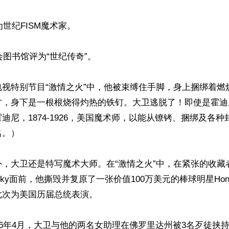
为世纪FISM魔术家。

会图书馆评为“世纪传奇”。

电视特别节目“激情之火”中，他被束缚住手脚，身上捆绑着燃
方，身下是一根根烧得灼热的铁钉。大卫逃脱了！即使是霍迪
迪尼，1874-1926，美国魔术师，以能从镣铐、捆绑及各
。）

外，大卫还是特写魔术大师。在“激情之火”中，在紧张的收藏
retsky面前，他撕毁并复原了一张价值100万美元的棒球明星Honus
次为美国历届总统表演。

06年4月，大卫与他的两名女助理在佛罗里达州被3名歹徒挟