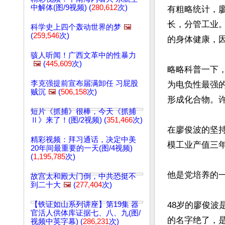
中解体(图/9视频) (
280,612
次)
有粗略统计，廖
长，分管工业
科学史上四个轰动世界的梦
🖼️
(
259,546
次)
的身体健康，因
骇人听闻！广西文革中的性暴力
🖼️
(
445,609
次)
略略科普一下
李克强提前宣布届满卸任 习屁股
为电负性最强
贼沉
🖼️
(
506,158
次)
形成化合物。
短片《抓捕》很棒，今天《抓捕
Ⅱ》来了！(图/2视频) (
351,466
次)
在廖俊波的坚持
精彩视频：拜习通话，决定中美
模工业产值三年
20年间最重要的一天(图/4视频)
(
1,195,785
次)
他是党培养的
故宫太和殿大门倒，中共恐挺不
到二十大
🖼️
(
277,404
次)
【铁证如山系列讲座】第19集 器
48岁的廖俊
官活人供体库证据七、八、九(图/
的名字绝了，是“
视频中英字幕) (
286,231
次)