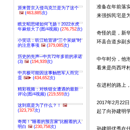
准备在年前落实
原来普京入侵乌克兰是为了这个
🖼️
(
463,885
次)
来强拆民宅是为
瞧文昭思绪如何飞扬！2022水虎
年麻烦大了(图/4视频) (
276,752
次)
奇怪的是，新华
小笑话：听江蛤宣讲“三个呆婊”时
环县合道乡副乡
的注意事项
🖼️
(
379,085
次)
历史的先声─中共72年多前的承诺
中午时分，他
(3)
🖼️
(
194,939
次)
看来是尚西坪村
中共极可能因这事触怒军人而完
蛋
🖼️▶️
(
434,652
次)
在进村的路上，
精彩视频：对铁链女遭遇的最新
评论(图/4视频) (
219,559
次)
2017年2月
这到底是为了什么？！
🖼️
(
323,797
次)
起了向孙建明学
奇闻！"睡着的预言家"比醒着的人
明白
🖼️
(
230,758
次)
孙建明优秀在