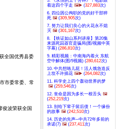
5. 《永恒的五十分钟》！电影跟
着这四个字走
🖼️▶️
(
327,883
次)
6. 四位因公殉职的党的好干部猝
死
🖼️
(
309,905
次)
7. 努力让我们良心的火花永不熄
灭
🖼️
(
301,167
次)
8. 【铁证如山系列讲座】第20集
来源死囚器官是骗局(图/视频中英
字幕) (
286,810
次)
9. 精彩视频：中南海内着火 东航
曾获全国优秀县委
空中解体(图/9视频) (
280,612
次)
10. 中共想咯儿屁！活人饿急造反
上坟不许插花
🖼️▶️
(
264,082
次)
11. 科学史上四个轰动世界的梦
平市市委常委、常
🖼️
(
259,546
次)
12. 丧命是因为多长一根舌头
🖼️
(
252,219
次)
13. 别给下辈子留后债！一个缘份
，廖俊波荣获全国
的故事
🖼️
(
242,510
次)
14. 历史的先声─中共72年多前的
承诺(7)
🖼️
(
237,411
次)