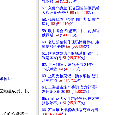
气依赖
🖼️
(
55,135
次)
57. 入侵乌克兰 联合国暂停俄罗斯
人权理事会资格
🖼️
(
54,429
次)
58. 俄侵乌农业受影响巨大 多国忙
应对
🖼️
(
54,410
次)
59. 欧中峰会 欧盟警告中共勿协助
俄罗斯
🖼️
(
54,068
次)
60. 老坛酸菜制作现场怵目惊心 康
师傅股价暴跌
🖼️
(
50,406
次)
61. 继承姑姑遗产取钱遭拒 银行：
钱是国家的
🖼️
(
49,015
次)
62. 贵州19岁女嫁49岁男 21年生
15孩惹议
🖼️
(
48,623
次)
63. 上海男抢菜记：购物车被抢到
着相儿！
只剩啤酒
🖼️
(
47,791
次)
64. 上海菜市场全关闭 官方辟谣引
法院党组成员、执
发评论区翻车
🖼️
(
45,883
次)


65. 山西财大女生跑步猝死 校方被
指救治不力
🖼️
(
45,317
次)
66. 家属曝上海婴幼儿隔离点内情
儿子的铁拳将一
🖼️
(
45,054
次)