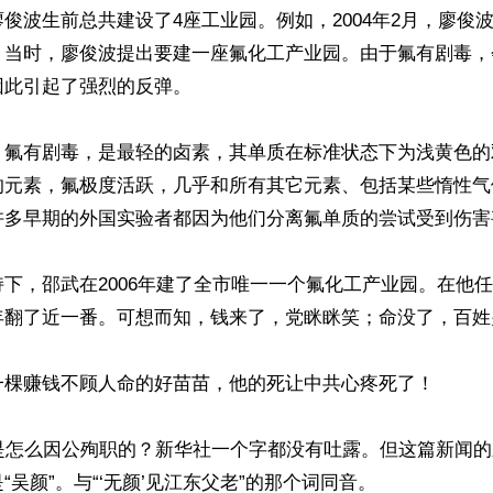
俊波生前总共建设了4座工业园。例如，2004年2月，廖俊
。当时，廖俊波提出要建一座氟化工产业园。由于氟有剧毒，
此引起了强烈的反弹。

，氟有剧毒，是最轻的卤素，其单质在标准状态下为浅黄色的
的元素，氟极度活跃，几乎和所有其它元素、包括某些惰性气
许多早期的外国实验者都因为他们分离氟单质的尝试受到伤害
下，邵武在2006年建了全市唯一一个氟化工产业园。在他
翻了近一番。可想而知，钱来了，党眯眯笑；命没了，百姓哭
一棵赚钱不顾人命的好苗苗，他的死让中共心疼死了！

波是怎么因公殉职的？新华社一个字都没有吐露。但这篇新闻
吴颜”。与“‘无颜’见江东父老”的那个词同音。
