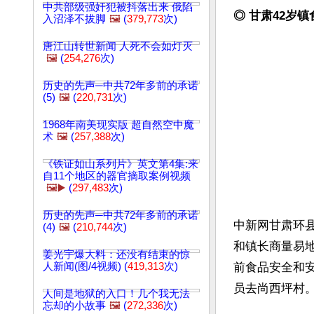
中共部级强奸犯被抖落出来 俄陷
◎ 甘肃42岁
入沼泽不拔脚
🖼️
(
379,773
次)
唐江山转世新闻 人死不会如灯灭
🖼️
(
254,276
次)
历史的先声─中共72年多前的承诺
(5)
🖼️
(
220,731
次)
1968年南美现实版 超自然空中魔
术
🖼️
(
257,388
次)
《铁证如山系列片》英文第4集:来
自11个地区的器官摘取案例视频
🖼️▶️
(
297,483
次)
历史的先声─中共72年多前的承诺
中新网甘肃环县
(4)
🖼️
(
210,744
次)
和镇长商量易
姜光宇爆大料：还没有结束的惊
人新闻(图/4视频) (
419,313
次)
前食品安全和
员去尚西坪村。
人间是地狱的入口！几个我无法
忘却的小故事
🖼️
(
272,336
次)