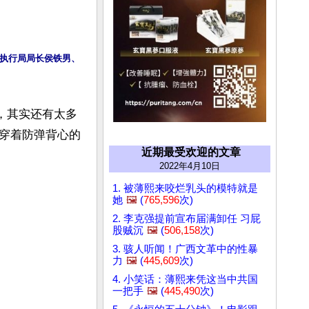
执行局局长侯铁男、
，其实还有太多
穿着防弹背心的
近期最受欢迎的文章
2022年4月10日
1. 被薄熙来咬烂乳头的模特就是
她
🖼️
(
765,596
次)
2. 李克强提前宣布届满卸任 习屁
股贼沉
🖼️
(
506,158
次)
3. 骇人听闻！广西文革中的性暴
力
🖼️
(
445,609
次)
4. 小笑话：薄熙来凭这当中共国
一把手
🖼️
(
445,490
次)