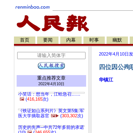
首页
要闻
内幕
时事
幽默
2022年4月10日
四位因公殉
重点推荐文章
华镇江
2022年4月10日
小笑话：想当年，江蛤急召……
🖼️
(
416,165
次)
《铁证如山系列片》英文第5集:军
医大学摘取器官
🖼️▶️
(
303,302
次)
历史的先声─中共72年多前的承诺
(10)
🖼️
(
246,655
次)