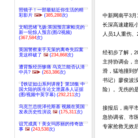
照镜子！一部最贴近你生活的精
彩影片
🖼️▶️
(
385,288
次)
中新网南平3月
长深高速建瓯小
文昭思绪飞扬:英国预言家帕克的
新一轮惊人预言(图/2视频)
人员1人重伤、
(
367,584
次)
英国警察束手无策的离奇失踪案
经初步了解，2
竟这样破了
🖼️
(
234,868
次)
主持协调会，当
遭背叛经历惨痛 乌克兰能否认清
滑，猛地撞到
中共?
🖼️▶️
(
263,386
次)
书记）廖俊波
【铁证如山系列讲座】第18集 中
险）。无伤的是
国大陆的医生论文泄露杀人证据
(图/视频中英字幕) (
292,211
次)
乌克兰总统泽伦斯基 视频在英国
接报后，南平
发表历史性演说
🖼️
(
175,311
次)
急协调省、市医
诅咒成真！美女玛苏丽的传奇故
专家抢救无效后
事
🖼️
(
243,538
次)