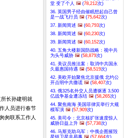
堂 变了个人
🖼️
(
78,212
次)
36. 英国男子经由催眠想起自己曾
是一战飞行员
🖼️
(
75,642
次)
37. 新闻简述
🖼️
(
60,793
次)
38. 新闻简述
🖼️
(
60,230
次)
39. 新闻简述
🖼️
(
60,152
次)
40. 五角大楼新国防战略：视中共
为头号威胁
🖼️
(
58,879
次)
41. 美议员推法案：取消中共国永
久最惠国待遇
🖼️
(
58,519
次)
42. 美欧开始聚焦北京援俄 北约公
开点明中共撒谎
🖼️
(
58,407
次)
43. 俄325名外交人员遭驱逐 3,500
亿战争基金遭冻结
🖼️
(
58,265
次)
监所长孙建明就
44. 聚焦南海 美国菲律宾举行大规
作人员进行春节
模军演
🖼️
(
57,909
次)
匆匆联系工作人
45. 美司令：北京核扩张速度惊人
威胁日益上升
🖼️
(
57,738
次)
46. 马斯克助乌军：中俄企图摧毁
星链卫星非易事
🖼️
(
57,664
次)