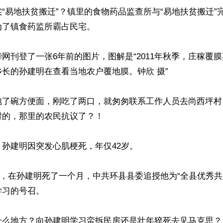
“易地扶贫搬迁”？镇里的食物药品监查所与“易地扶贫搬迁”
了镇食药监所霸占民宅。

网刊登了一张6年前的图片，图解是“2011年秋季，庄稼覆
长的孙建明在查看当地农户覆地膜。钟欣 摄”

泡了碗方便面，刚吃了两口，就匆匆联系工作人员去尚西坪村
的，那里的农民抗议了？！

孙建明因突发心肌梗死，年仅42岁。

22日，在孙建明死了一个月，中共环县县委追授他为“全县优秀
习的号召。

什么地方？向孙建明学习蛮拆民房还是壮年猝死去见马克思？
