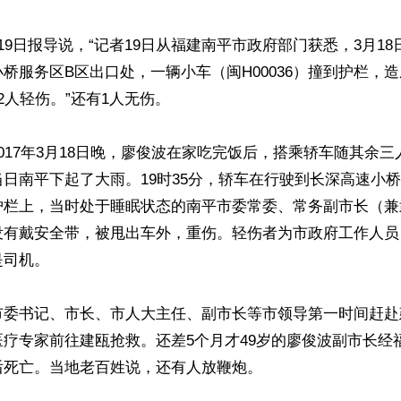
19日报导说，“记者19日从福建南平市政府部门获悉，3月18日
桥服务区B区出口处，一辆小车（闽H00036）撞到护栏，造
2人轻伤。”还有1人无伤。

017年3月18日晚，廖俊波在家吃完饭后，搭乘轿车随其余
日南平下起了大雨。19时35分，轿车在行驶到长深高速小
护栏上，当时处于睡眠状态的南平市委常委、常务副市长（兼
没有戴安全带，被甩出车外，重伤。轻伤者为市政府工作人员
司机。

市委书记、市长、市人大主任、副市长等市领导第一时间赶赴
疗专家前往建瓯抢救。还差5个月才49岁的廖俊波副市长经
死亡。当地老百姓说，还有人放鞭炮。
