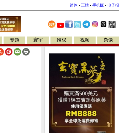
简体
-
正體
-
手机版
-
电子报
专题
寰宇
维权
视频
杂谈