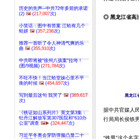
历史的先声─中共72年多前的承诺
(2)
🖼️
(
217,007
次)
◎ 黑龙江省高
小笑话：图中有答案 江蛤有几个
蛙姘
🖼️
(
357,236
次)
推荐一首听了令人神清气爽的乐
曲
🖼️
(
355,910
次)
中共即将被“徐州八孩案”拉垮！
(图/9视频) (
271,784
次)
不吐不快！当江蛤堂妹心里不平
衡的时候
🖼️
(
454,697
次)
写到最后这句 我哭了
🖼️
(
369,617
黑龙江
次)
据中共官媒人民
《铁证如山系列片》英文第3集：
牡丹江解放军第307医院和“610办
行局局长侯铁男
公室”调查
🖼️▶️
(
324,447
次)
习近平冬奥会穿防弹服凸显二十
“铁男”这个