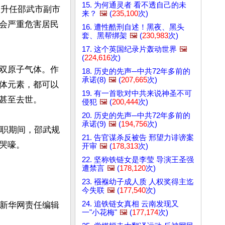
15. 为何通灵者 看不透自己的未
波升任邵武市副市
来？
🖼️
(
235,100
次)
会严重危害居民
16. 遭性酷刑自述！黑夜、黑头
套、黑帮绑架
🖼️
(
230,983
次)
17. 这个英国纪录片轰动世界
🖼️
(
224,616
次)
双原子气体。作
18. 历史的先声─中共72年多前的
承诺(8)
🖼️
(
207,665
次)
体元素，都可以
19. 有一首歌对中共来说神圣不可
甚至去世。

侵犯
🖼️
(
200,444
次)
20. 历史的先声─中共72年多前的
承诺(9)
🖼️
(
194,756
次)
任职期间，邵武规
21. 告官谋杀反被告 邢望力诽谤案
嚎。 

开审
🖼️
(
178,313
次)
22. 坚称铁链女是李莹 导演王圣强
遭禁言
🖼️
(
178,120
次)
23. 襁褓幼子成人质 人权奖得主迄
今失联
🖼️
(
177,540
次)
24. 追铁链女真相 云南发现又
的新华网责任编辑
一"小花梅"
🖼️
(
177,174
次)