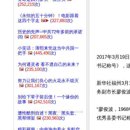
(
252,219
次)
《永恒的五十分钟》！电影跟着
这四个字走
🖼️▶️
(
327,883
次)
历史的先声─中共72年多前的承诺
(8)
🖼️
(
207,665
次)
小笑话：薄熙来凭这当中共国一
把手
🖼️
(
445,490
次)
2017年3月
为何通灵者 看不透自己的未来？
书记称号》，
🖼️
(
235,100
次)
努力让我们良心的火花永不熄灭
新华社福州3月
🖼️
(
301,167
次)
务副市长廖俊波
别给下辈子留后债！一个缘份的
故事
🖼️
(
242,510
次)
“廖俊波，19
遭性酷刑自述！黑夜、黑头套、
优秀县委书记称
黑帮绑架
🖼️
(
230,983
次)
精彩视频：中南海内着火 东航空