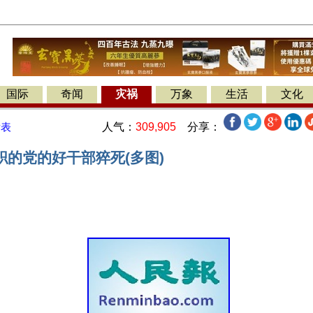
国际
奇闻
灾祸
万象
生活
文化
人气：
309,905
分享：
发表
职的党的好干部猝死(多图)