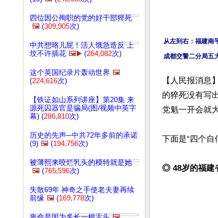
四位因公殉职的党的好干部猝死
🖼️
(
309,905
次)
从左到右：福建南
中共想咯儿屁！活人饿急造反 上
坟不许插花
🖼️▶️
(
264,082
次)
成都交警二分局五
这个英国纪录片轰动世界
🖼️
【人民报消息
(
224,616
次)
的猝死没有写
【铁证如山系列讲座】第20集 来
源死囚器官是骗局(图/视频中英字
党魁一开会就大
幕) (
286,810
次)
历史的先声─中共72年多前的承诺
下面是“四个自
(9)
🖼️
(
194,756
次)
被薄熙来咬烂乳头的模特就是她
◎ 48岁的福
🖼️
(
765,596
次)
失散69年 神奇之手使老夫妻再续
前缘
🖼️
(
169,778
次)
丧命是因为多长一根舌头
🖼️