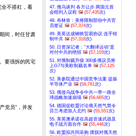
完全不搭杠，看
47. 俄乌谈判 各方让步 两国元首
会晤列入议程
🖼️
(
57,435
次)
48. 布林肯：美将限制部份中共官
员签证
🖼️
(
57,374
次)
49. 美英达成钢铁贸易协议 连手钳
膜期间，时任甘肃
制中共
🖼️
(
57,318
次)
50. 日资深记者："大翻译运动"是
对付中共的绝招
🖼️
(
57,159
次)
51. 对俄制裁升级 300多俄议员将
。要强拆的民宅
上G7与美欧制裁名单
🖼️
(
57,125
次)
52. 美参院通过中国竞争法案 提振
半导体产业
🖼️
(
56,781
次)
53. 俄侵乌战争令中共一带一路全
球战略加速崩塌
🖼️
(
56,665
次)
54. 德国促欧盟讨论俄天然气禁令
共产党员”，并发
芬兰考虑加入北约
🖼️
(
55,551
次)
55. 美英澳承诺在高超音速武器及
电子战方面合作
🖼️
(
55,446
次)
56. 欧盟拟共同采购 摆脱对俄天然