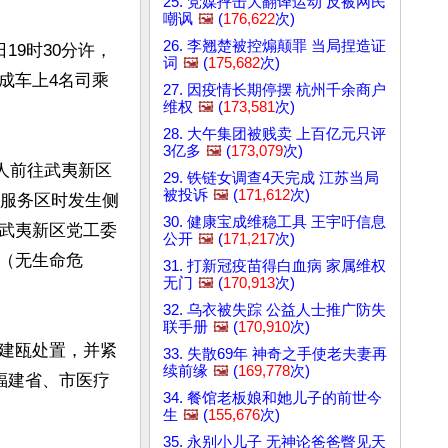
25. 党媒抨击大翻译运动 反被网民
嘲讽
🖼️
(
176,622
次)
26. 李翘楚被控煽颠罪 当局捏造证
19时30分许，
词
🖼️
(
175,682
次)
成车上4名司乘
27. 因疫情长期停摆 杭州千余商户
维权
🖼️
(
173,581
次)
28. 大午集团被贱卖 上百亿元只评
3亿多
🖼️
(
173,079
次)
三人前往武夷新区
29. 铁链女调查4天完成 江苏当局
被投诉
🖼️
(
171,612
次)
桥服务区时发生侧
30. 健康宝成维稳工具 王宇吁信息
武夷新区党工委
公开
🖼️
(
171,217
次)
（无生命危
31. 打新冠疫苗得白血病 家属维权
无门
🖼️
(
170,913
次)
32. 乌衣被失踪 公益人士推广防失
联手册
🖼️
(
170,910
次)
建瓯处置，并紧
33. 失散69年 神奇之手使老夫妻再
续前缘
🖼️
(
169,778
次)
福建省、市医疗
34. 餐馆老板娘和她儿子的前世今
生
🖼️
(
155,676
次)
35. 永别小儿子 无神论爸爸瞥见天