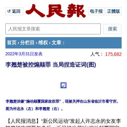
↺ 返回 
电子报
正體版
首页
分栏目
维权
文章
›
›
›
：
2022年3月31日
发表
人气：
175,682
李翘楚被控煽颠罪 当局捏造证词(图)
李翘楚涉嫌“煽动颠覆国家政权罪”，现被关押在山东省临沂市看守所。
【人民报消息】“新公民运动”发起人许志永的女友李