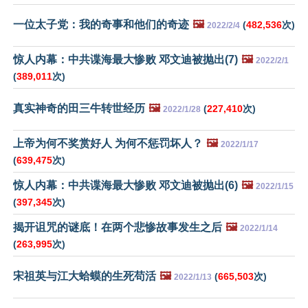
一位太子党：我的奇事和他们的奇迹
🖼️
(
482,536
次)
2022/2/4
惊人内幕：中共谍海最大惨败 邓文迪被抛出(7)
🖼️
2022/2/1
(
389,011
次)
真实神奇的田三牛转世经历
🖼️
(
227,410
次)
2022/1/28
上帝为何不奖赏好人 为何不惩罚坏人？
🖼️
2022/1/17
(
639,475
次)
惊人内幕：中共谍海最大惨败 邓文迪被抛出(6)
🖼️
2022/1/15
(
397,345
次)
揭开诅咒的谜底！在两个悲惨故事发生之后
🖼️
2022/1/14
(
263,995
次)
宋祖英与江大蛤蟆的生死苟活
🖼️
(
665,503
次)
2022/1/13