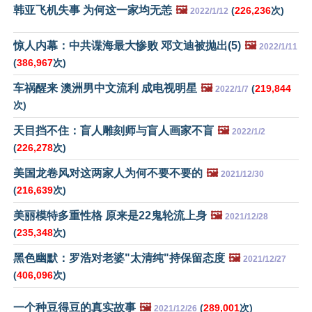
韩亚飞机失事 为何这一家均无恙
🖼️
(
226,236
次)
2022/1/12
惊人内幕：中共谍海最大惨败 邓文迪被抛出(5)
🖼️
2022/1/11
(
386,967
次)
车祸醒来 澳洲男中文流利 成电视明星
🖼️
(
219,844
2022/1/7
次)
天目挡不住：盲人雕刻师与盲人画家不盲
🖼️
2022/1/2
(
226,278
次)
美国龙卷风对这两家人为何不要不要的
🖼️
2021/12/30
(
216,639
次)
美丽模特多重性格 原来是22鬼轮流上身
🖼️
2021/12/28
(
235,348
次)
黑色幽默：罗浩对老婆"太清纯"持保留态度
🖼️
2021/12/27
(
406,096
次)
一个种豆得豆的真实故事
🖼️
(
289,001
次)
2021/12/26