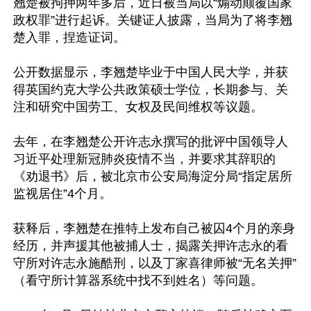
翘楚被拘押两年多后，近日被当局以“煽动颠覆国家
政权罪”进行起诉。关键证人披露，当局为了将李翘
楚入罪，捏造证词。

公开数据显示，李翘楚毕业于中国人民大学，并获
得英国约克大学公共政策硕士学位，长期参与、关
注和研究中国劳工、女权及民间维权等议题。

去年，在李翘楚公开许志永撰写的批评中国领导人
习近平处理新冠肺炎疫情不当，并要求其辞职的
《劝退书》后，被北京市公安局海淀分局“指定居所
监视居住”4个月。

获释后，李翘楚在推特上发布自己被囚4个月的亲身
经历，并声援其他被捕人士，揭露关押许志永的看
守所对许志永施酷刑，以及丁家喜律师被“无名关押”
（看守所计算器系统中找不到姓名）等问题。
