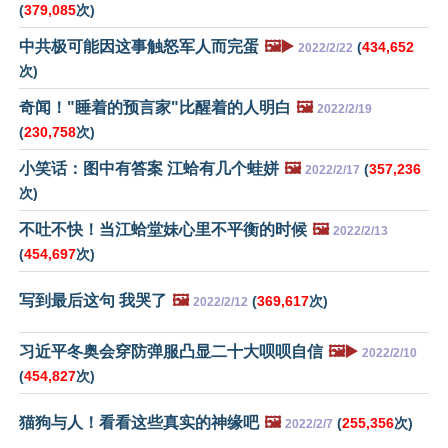
(
379,085
次)
中共极可能因这事触怒军人而完蛋
🖼️▶️
(
434,652
2022/2/22
次)
奇闻！"睡着的预言家"比醒着的人明白
🖼️
2022/2/19
(
230,758
次)
小笑话：图中有答案 江蛤有几个蛙姘
🖼️
(
357,236
2022/2/17
次)
不吐不快！当江蛤堂妹心里不平衡的时候
🖼️
2022/2/13
(
454,697
次)
写到最后这句 我哭了
🖼️
(
369,617
次)
2022/2/12
习近平冬奥会穿防弹服凸显二十大呗呗自信
🖼️▶️
2022/2/10
(
454,827
次)
猫狗与人！看看这些真实的神缘吧
🖼️
(
255,356
次)
2022/2/7