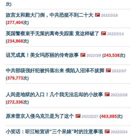
次)
故宫太和殿大门倒，中共恐挺不到二十大
🖼️
2022/3/18
(
277,404
次)
英国警察束手无策的离奇失踪案 竟这样破了
🖼️
2022/3/14
(
234,868
次)
诅咒成真！美女玛苏丽的传奇故事
🖼️
(
243,538
次)
2022/3/9
中共部级强奸犯被抖落出来 俄陷入沼泽不拔脚
🖼️
2022/3/7
(
379,773
次)
人间是地狱的入口！几个我无法忘却的小故事
🖼️
2022/2/28
(
272,336
次)
原来普京入侵乌克兰是为了这个
🖼️
(
463,885
次)
2022/2/27
小笑话：听江蛤宣讲“三个呆婊”时的注意事项
🖼️
2022/2/24