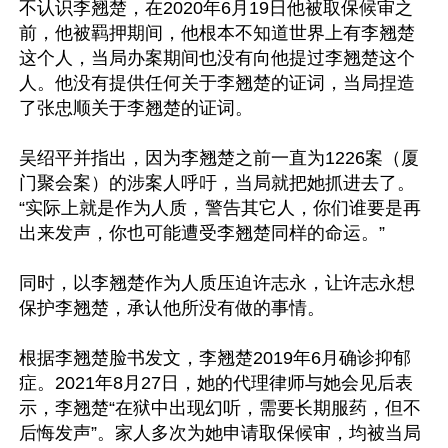
不认识李翘楚，在2020年6月19日他被取保候审之
前，他被羁押期间，他根本不知道世界上有李翘楚
这个人，当局办案期间也没有向他提过李翘楚这个
人。他没有提供任何关于李翘楚的证词，当局捏造
了张忠顺关于李翘楚的证词。

吴绍平并指出，因为李翘楚之前一直为1226案（厦
门聚会案）的涉案人呼吁，当局就把她抓进去了。
“实际上就是作为人质，警告其它人，你们谁要是再
出来发声，你也可能遭受李翘楚同样的命运。”

同时，以李翘楚作为人质压迫许志永，让许志永想
保护李翘楚，承认他所没有做的事情。

根据李翘楚脸书发文，李翘楚2019年6月确诊抑郁
症。2021年8月27日，她的代理律师与她会见后表
示，李翘楚“在狱中出现幻听，需要长期服药，但不
后悔发声”。家人多次为她申请取保候审，均被当局