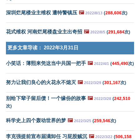
深圳烂尾楼业主维权 遭特警镇压
🖼️
(
288,606
次)
2022/8/13
花式维权 河南烂尾楼盘业主出奇招
🖼️
(
291,684
次)
2022/8/5
更多文章导读：
2022年3月31日
小笑话：薄熙来凭这当中共国一把手
🖼️
(
445,490
次)
2022/4/1
努力让我们良心的火花永不熄灭
🖼️
(
301,167
次)
2022/3/29
别给下辈子留后债！一个缘份的故事
🖼️
(
242,510
2022/3/28
次)
科学史上四个轰动世界的梦
🖼️
(
259,546
次)
2022/3/25
李克强提前宣布届满卸任 习屁股贼沉
🖼️
(
506,158
2022/3/22