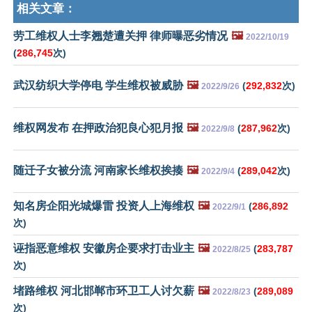
相关文章：
劳工维权人士李翘楚遭关押 律师曝恶劣情况
🖼️
2022/10/19
(
286,745
次)
武汉纺织大学停电 学生维权被威胁
🖼️
(
292,832
次)
2022/9/26
维权网发布 在押政治犯良心犯月报
🖼️
(
287,962
次)
2022/9/8
随迁子女被分流 河南家长维权挨揍
🖼️
(
289,042
次)
2022/9/4
知名房企阳光城爆雷 投资人上海维权
🖼️
(
286,892
2022/9/1
次)
诬指恶意维权 安徽房企要求打击业主
🖼️
(
283,787
2022/8/25
次)
堵路维权 河北邯郸市环卫工人讨欠薪
🖼️
(
289,089
2022/8/23
次)