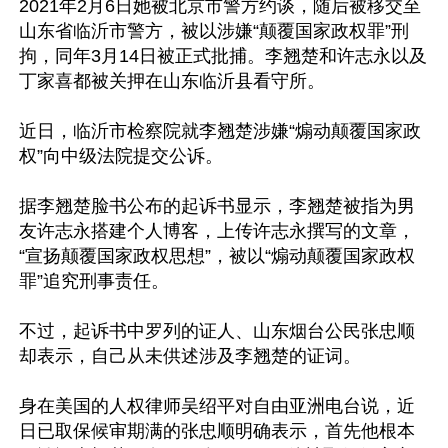
2021年2月6日她被北京市警方约谈，随后被移交至
山东省临沂市警方，被以涉嫌“颠覆国家政权罪”刑
拘，同年3月14日被正式批捕。李翘楚和许志永以及
丁家喜都被关押在山东临沂县看守所。

近日，临沂市检察院就李翘楚涉嫌“煽动颠覆国家政
权”向中级法院提交公诉。

据李翘楚脸书公布的起诉书显示，李翘楚被指为男
友许志永搭建个人博客，上传许志永撰写的文章，
“宣扬颠覆国家政权思想”，被以“煽动颠覆国家政权
罪”追究刑事责任。

不过，起诉书中罗列的证人、山东烟台公民张忠顺
却表示，自己从未供述涉及李翘楚的证词。

身在美国的人权律师吴绍平对自由亚洲电台说，近
日已取保候审期满的张忠顺明确表示，首先他根本