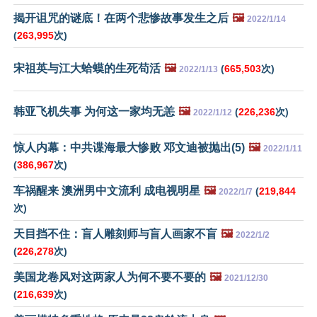
揭开诅咒的谜底！在两个悲惨故事发生之后
🖼️
2022/1/14
(
263,995
次)
宋祖英与江大蛤蟆的生死苟活
🖼️
(
665,503
次)
2022/1/13
韩亚飞机失事 为何这一家均无恙
🖼️
(
226,236
次)
2022/1/12
惊人内幕：中共谍海最大惨败 邓文迪被抛出(5)
🖼️
2022/1/11
(
386,967
次)
车祸醒来 澳洲男中文流利 成电视明星
🖼️
(
219,844
2022/1/7
次)
天目挡不住：盲人雕刻师与盲人画家不盲
🖼️
2022/1/2
(
226,278
次)
美国龙卷风对这两家人为何不要不要的
🖼️
2021/12/30
(
216,639
次)