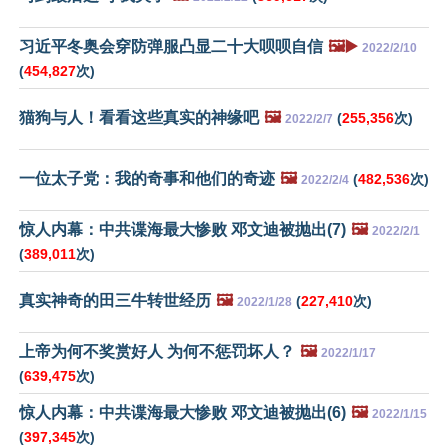
习近平冬奥会穿防弹服凸显二十大呗呗自信
🖼️▶️
2022/2/10
(
454,827
次)
猫狗与人！看看这些真实的神缘吧
🖼️
(
255,356
次)
2022/2/7
一位太子党：我的奇事和他们的奇迹
🖼️
(
482,536
次)
2022/2/4
惊人内幕：中共谍海最大惨败 邓文迪被抛出(7)
🖼️
2022/2/1
(
389,011
次)
真实神奇的田三牛转世经历
🖼️
(
227,410
次)
2022/1/28
上帝为何不奖赏好人 为何不惩罚坏人？
🖼️
2022/1/17
(
639,475
次)
惊人内幕：中共谍海最大惨败 邓文迪被抛出(6)
🖼️
2022/1/15
(
397,345
次)