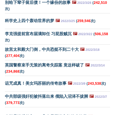
别给下辈子留后债！一个缘份的故事
🖼️
(
242,510
2022/3/28
次)
科学史上四个轰动世界的梦
🖼️
(
259,546
次)
2022/3/25
李克强提前宣布届满卸任 习屁股贼沉
🖼️
(
506,158
2022/3/22
次)
故宫太和殿大门倒，中共恐挺不到二十大
🖼️
2022/3/18
(
277,404
次)
英国警察束手无策的离奇失踪案 竟这样破了
🖼️
2022/3/14
(
234,868
次)
诅咒成真！美女玛苏丽的传奇故事
🖼️
(
243,538
次)
2022/3/9
中共部级强奸犯被抖落出来 俄陷入沼泽不拔脚
🖼️
2022/3/7
(
379,773
次)