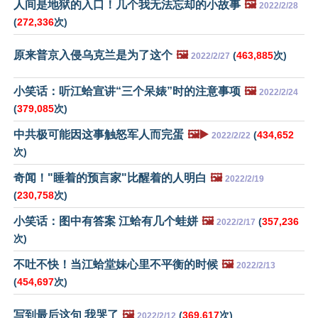
人间是地狱的入口！几个我无法忘却的小故事
🖼️
2022/2/28
(
272,336
次)
原来普京入侵乌克兰是为了这个
🖼️
(
463,885
次)
2022/2/27
小笑话：听江蛤宣讲“三个呆婊”时的注意事项
🖼️
2022/2/24
(
379,085
次)
中共极可能因这事触怒军人而完蛋
🖼️▶️
(
434,652
2022/2/22
次)
奇闻！"睡着的预言家"比醒着的人明白
🖼️
2022/2/19
(
230,758
次)
小笑话：图中有答案 江蛤有几个蛙姘
🖼️
(
357,236
2022/2/17
次)
不吐不快！当江蛤堂妹心里不平衡的时候
🖼️
2022/2/13
(
454,697
次)
写到最后这句 我哭了
🖼️
(
369,617
次)
2022/2/12