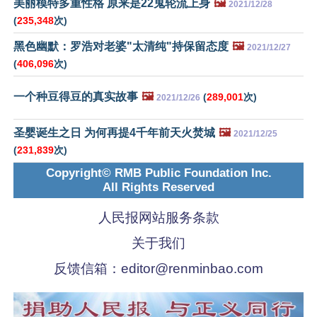
美丽模特多重性格 原来是22鬼轮流上身
🖼️
2021/12/28
(
235,348
次)
黑色幽默：罗浩对老婆"太清纯"持保留态度
🖼️
2021/12/27
(
406,096
次)
一个种豆得豆的真实故事
🖼️
(
289,001
次)
2021/12/26
圣婴诞生之日 为何再提4千年前天火焚城
🖼️
2021/12/25
(
231,839
次)
Copyright© RMB Public Foundation Inc.
All Rights Reserved
人民报网站服务条款
关于我们
反馈信箱：
editor@renminbao.com