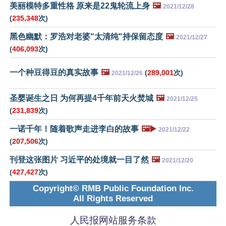
美丽模特多重性格 原来是22鬼轮流上身
🖼️
2021/12/28
(
235,348
次)
黑色幽默：罗浩对老婆"太清纯"持保留态度
🖼️
2021/12/27
(
406,093
次)
一个种豆得豆的真实故事
🖼️
(
289,001
次)
2021/12/26
圣婴诞生之日 为何再提4千年前天火焚城
🖼️
2021/12/25
(
231,839
次)
一诺千年！随着歌声走进李白的故事
🖼️▶️
2021/12/22
(
207,506
次)
刊登这张图片 习近平的处境就一目了然
🖼️
2021/12/20
(
427,427
次)
Copyright© RMB Public Foundation Inc.
All Rights Reserved
人民报网站服务条款