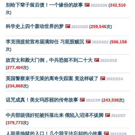
别给下辈子留后债！一个缘份的故事
🖼️
(
242,510
2022/3/28
次)
科学史上四个轰动世界的梦
🖼️
(
259,546
次)
2022/3/25
李克强提前宣布届满卸任 习屁股贼沉
🖼️
(
506,158
2022/3/22
次)
故宫太和殿大门倒，中共恐挺不到二十大
🖼️
2022/3/18
(
277,404
次)
英国警察束手无策的离奇失踪案 竟这样破了
🖼️
2022/3/14
(
234,868
次)
诅咒成真！美女玛苏丽的传奇故事
🖼️
(
243,538
次)
2022/3/9
中共部级强奸犯被抖落出来 俄陷入沼泽不拔脚
🖼️
2022/3/7
(
379,773
次)
人间是地狱的入口！几个我无法忘却的小故事
🖼️
2022/2/28