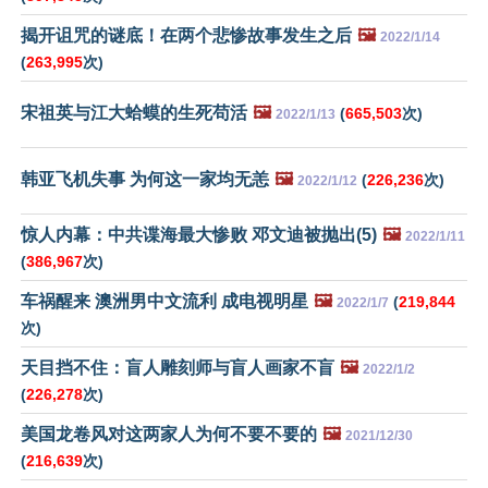
揭开诅咒的谜底！在两个悲惨故事发生之后
🖼️
2022/1/14
(
263,995
次)
宋祖英与江大蛤蟆的生死苟活
🖼️
(
665,503
次)
2022/1/13
韩亚飞机失事 为何这一家均无恙
🖼️
(
226,236
次)
2022/1/12
惊人内幕：中共谍海最大惨败 邓文迪被抛出(5)
🖼️
2022/1/11
(
386,967
次)
车祸醒来 澳洲男中文流利 成电视明星
🖼️
(
219,844
2022/1/7
次)
天目挡不住：盲人雕刻师与盲人画家不盲
🖼️
2022/1/2
(
226,278
次)
美国龙卷风对这两家人为何不要不要的
🖼️
2021/12/30
(
216,639
次)