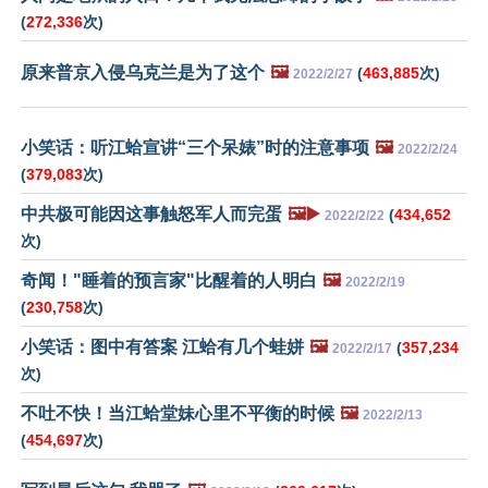
(
272,336
次)
原来普京入侵乌克兰是为了这个
🖼️
(
463,885
次)
2022/2/27
小笑话：听江蛤宣讲“三个呆婊”时的注意事项
🖼️
2022/2/24
(
379,083
次)
中共极可能因这事触怒军人而完蛋
🖼️▶️
(
434,652
2022/2/22
次)
奇闻！"睡着的预言家"比醒着的人明白
🖼️
2022/2/19
(
230,758
次)
小笑话：图中有答案 江蛤有几个蛙姘
🖼️
(
357,234
2022/2/17
次)
不吐不快！当江蛤堂妹心里不平衡的时候
🖼️
2022/2/13
(
454,697
次)