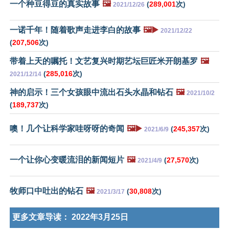
一个种豆得豆的真实故事
🖼️
(
289,001
次)
2021/12/26
一诺千年！随着歌声走进李白的故事
🖼️▶️
2021/12/22
(
207,506
次)
带着上天的嘱托！文艺复兴时期艺坛巨匠米开朗基罗
🖼️
(
285,016
次)
2021/12/14
神的启示！三个女孩眼中流出石头水晶和钻石
🖼️
2021/10/2
(
189,737
次)
噢！几个让科学家哇呀呀的奇闻
🖼️▶️
(
245,357
次)
2021/6/9
一个让你心变暖流泪的新闻短片
🖼️
(
27,570
次)
2021/4/9
牧师口中吐出的钻石
🖼️
(
30,808
次)
2021/3/17
更多文章导读：
2022年3月25日