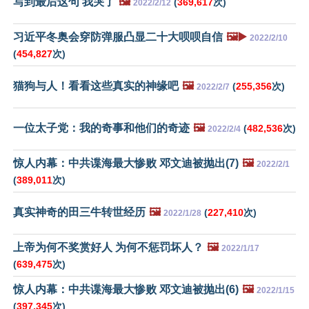
写到最后这句 我哭了
🖼️
(
369,617
次)
2022/2/12
习近平冬奥会穿防弹服凸显二十大呗呗自信
🖼️▶️
2022/2/10
(
454,827
次)
猫狗与人！看看这些真实的神缘吧
🖼️
(
255,356
次)
2022/2/7
一位太子党：我的奇事和他们的奇迹
🖼️
(
482,536
次)
2022/2/4
惊人内幕：中共谍海最大惨败 邓文迪被抛出(7)
🖼️
2022/2/1
(
389,011
次)
真实神奇的田三牛转世经历
🖼️
(
227,410
次)
2022/1/28
上帝为何不奖赏好人 为何不惩罚坏人？
🖼️
2022/1/17
(
639,475
次)
惊人内幕：中共谍海最大惨败 邓文迪被抛出(6)
🖼️
2022/1/15
(
397,345
次)