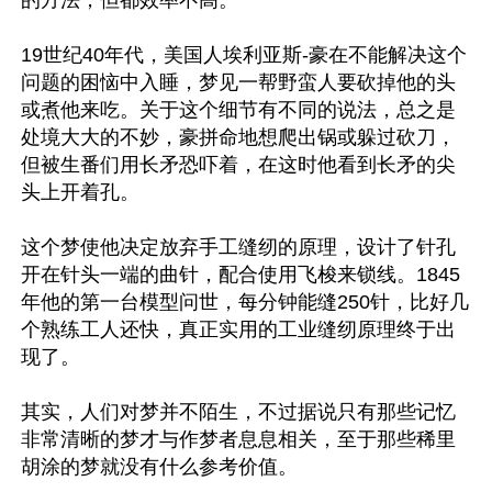
的方法，但都效率不高。

19世纪40年代，美国人埃利亚斯-豪在不能解决这个
问题的困恼中入睡，梦见一帮野蛮人要砍掉他的头
或煮他来吃。关于这个细节有不同的说法，总之是
处境大大的不妙，豪拼命地想爬出锅或躲过砍刀，
但被生番们用长矛恐吓着，在这时他看到长矛的尖
头上开着孔。

这个梦使他决定放弃手工缝纫的原理，设计了针孔
开在针头一端的曲针，配合使用飞梭来锁线。1845
年他的第一台模型问世，每分钟能缝250针，比好几
个熟练工人还快，真正实用的工业缝纫原理终于出
现了。

其实，人们对梦并不陌生，不过据说只有那些记忆
非常清晰的梦才与作梦者息息相关，至于那些稀里
胡涂的梦就没有什么参考价值。
