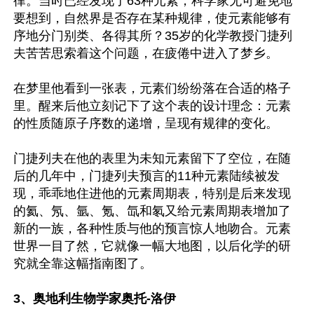
律。当时已经发现了63种元素，科学家无可避免地
要想到，自然界是否存在某种规律，使元素能够有
序地分门别类、各得其所？35岁的化学教授门捷列
夫苦苦思索着这个问题，在疲倦中进入了梦乡。

在梦里他看到一张表，元素们纷纷落在合适的格子
里。醒来后他立刻记下了这个表的设计理念：元素
的性质随原子序数的递增，呈现有规律的变化。

门捷列夫在他的表里为未知元素留下了空位，在随
后的几年中，门捷列夫预言的11种元素陆续被发
现，乖乖地住进他的元素周期表，特别是后来发现
的氦、氖、氩、氪、氙和氡又给元素周期表增加了
新的一族，各种性质与他的预言惊人地吻合。元素
世界一目了然，它就像一幅大地图，以后化学的研
究就全靠这幅指南图了。

3、奥地利生物学家奥托-洛伊