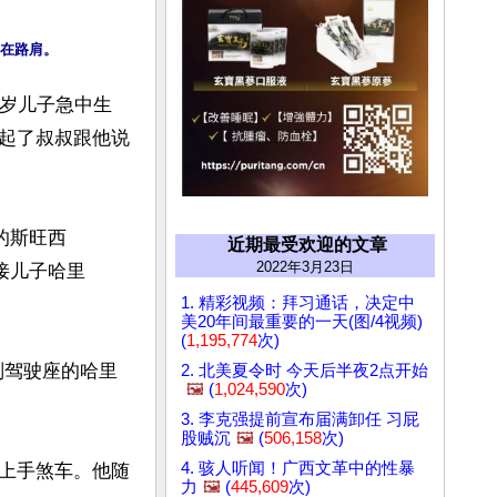
3岁儿子急中生
起了叔叔跟他说
的斯旺西
近期最受欢迎的文章
2022年3月23日
场接儿子哈里
1. 精彩视频：拜习通话，决定中
美20年间最重要的一天(图/4视频)
(
1,195,774
次)
副驾驶座的哈里
2. 北美夏令时 今天后半夜2点开始
🖼️
(
1,024,590
次)
3. 李克强提前宣布届满卸任 习屁
股贼沉
🖼️
(
506,158
次)
4. 骇人听闻！广西文革中的性暴
上手煞车。他随
力
🖼️
(
445,609
次)