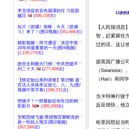
李克强提前宣布届满卸任 习屁股
贼沉
🖼️
(
506,158
次)
短片《抓捕》很棒，今天《抓捕
【人民报消息
Ⅱ》来了！(图/2视频) (
351,466
次)
智，赶紧握住
精彩视频：拜习通话，决定中美
过的话。这让他
20年间最重要的一天(图/4视频)
(
1,195,774
次)
据英国广播公司
故宫太和殿大门倒，中共恐挺不
到二十大
🖼️
(
277,404
次)
（Swanse
（Hari）和同学
【铁证如山系列讲座】第19集 器
官活人供体库证据七、八、九(图/
视频中英字幕) (
286,231
次)
当卡特琳行驶
照镜子！一部最贴近你生活的精
反应很快，他立
彩影片
🖼️▶️
(
385,288
次)
文昭思绪飞扬:英国预言家帕克的
哈里回想起当
新一轮惊人预言(图/2视频)
(
367,584
次)