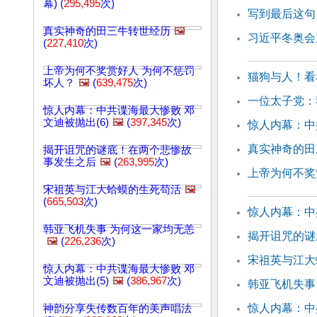
幕) (
295,495
次)
写到最后这句
真实神奇的田三牛转世经历
🖼️
习近平冬奥会
(
227,410
次)
上帝为何不奖赏好人 为何不惩罚
猫狗与人！看
坏人？
🖼️
(
639,475
次)
一位太子党：
惊人内幕：中共谍海最大惨败 邓
文迪被抛出(6)
🖼️
(
397,345
次)
惊人内幕：中
真实神奇的田
揭开诅咒的谜底！在两个悲惨故
事发生之后
🖼️
(
263,995
次)
上帝为何不奖
宋祖英与江大蛤蟆的生死苟活
🖼️
(
665,503
次)
惊人内幕：中
韩亚飞机失事 为何这一家均无恙
揭开诅咒的谜
🖼️
(
226,236
次)
宋祖英与江大
惊人内幕：中共谍海最大惨败 邓
文迪被抛出(5)
🖼️
(
386,967
次)
韩亚飞机失事
惊人内幕：中
神韵分享失传数百年的美声唱法