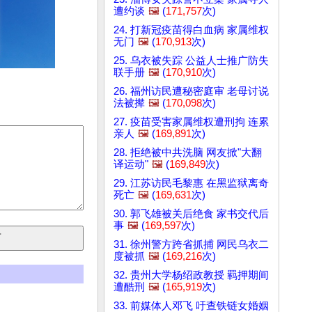
遭约谈
🖼️
(
171,757
次)
24. 打新冠疫苗得白血病 家属维权
无门
🖼️
(
170,913
次)
25. 乌衣被失踪 公益人士推广防失
联手册
🖼️
(
170,910
次)
26. 福州访民遭秘密庭审 老母讨说
法被撵
🖼️
(
170,098
次)
27. 疫苗受害家属维权遭刑拘 连累
亲人
🖼️
(
169,891
次)
28. 拒绝被中共洗脑 网友掀"大翻
译运动"
🖼️
(
169,849
次)
29. 江苏访民毛黎惠 在黑监狱离奇
死亡
🖼️
(
169,631
次)
30. 郭飞雄被关后绝食 家书交代后
事
🖼️
(
169,597
次)
31. 徐州警方跨省抓捕 网民乌衣二
度被抓
🖼️
(
169,216
次)
32. 贵州大学杨绍政教授 羁押期间
遭酷刑
🖼️
(
165,919
次)
33. 前媒体人邓飞 吁查铁链女婚姻