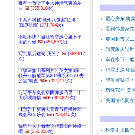
推荐一首听了令人神清气爽的乐
曲
🖼️
(
355,910
次)
暖心房东 将
中共即将被“徐州八孩案”拉垮！
(图/9视频) (
271,784
次)
看到邻居家失
不吐不快！当江蛤堂妹心里不平
英国超市员工
衡的时候
🖼️
(
454,697
次)
印度象夫过世
写到最后这句 我哭了
🖼️
(
369,617
次)
车在水下、船
积雪太深 印
《铁证如山系列片》英文第3集：
牡丹江解放军第307医院和“610办
印度警察拦下
公室”调查
🖼️▶️
(
324,447
次)
历经70年 
习近平冬奥会穿防弹服凸显二十
大呗呗自信
🖼️▶️
(
454,827
次)
美国情侣同在
【预告】新唐人元宵节再播神韵
晚会和音乐会
🖼️
(
293,410
次)
猫狗与人！看看这些真实的神缘
科学史上四个
吧
🖼️
(
255,356
次)