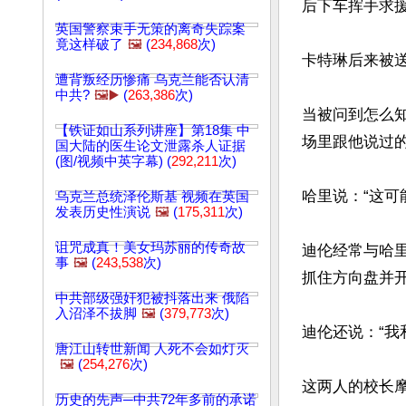
后下车挥手求援
英国警察束手无策的离奇失踪案
竟这样破了
🖼️
(
234,868
次)
卡特琳后来被送
遭背叛经历惨痛 乌克兰能否认清
中共?
🖼️▶️
(
263,386
次)
当被问到怎么
【铁证如山系列讲座】第18集 中
场里跟他说过的
国大陆的医生论文泄露杀人证据
(图/视频中英字幕) (
292,211
次)
哈里说：“这可
乌克兰总统泽伦斯基 视频在英国
发表历史性演说
🖼️
(
175,311
次)
诅咒成真！美女玛苏丽的传奇故
迪伦经常与哈
事
🖼️
(
243,538
次)
抓住方向盘并开
中共部级强奸犯被抖落出来 俄陷
入沼泽不拔脚
🖼️
(
379,773
次)
迪伦还说：“我
唐江山转世新闻 人死不会如灯灭
🖼️
(
254,276
次)
这两人的校长摩根
历史的先声─中共72年多前的承诺