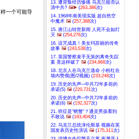
13. 遭背叛经历惨痛 乌克兰能否认
清中共?
🖼️▶️
(
263,386
次)
这样一个可能导
14. 1968年南美现实版 超自然空
中魔术
🖼️
(
257,388
次)
15. 唐江山转世新闻 人死不会如灯
灭
🖼️
(
254,276
次)
16. 诅咒成真！美女玛苏丽的传奇
故事
🖼️
(
243,538
次)
17. 英国警察束手无策的离奇失踪
案 竟这样破了
🖼️
(
234,868
次)
18. 北京人在乌克兰逃命 小粉红在
墙内赞俄(图/2视频) (
233,248
次)
19. 历史的先声─中共72年多前的
承诺(5)
🖼️
(
220,731
次)
20. 历史的先声─中共72年多前的
承诺(6)
🖼️
(
192,327
次)
21. 癌症是"螃蟹"？通灵男孩看到
不敢说
🖼️
(
183,404
次)
22. 乌克兰总统泽伦斯基 视频在英
国发表历史性演说
🖼️
(
175,311
次)
23. 淄博女失踪警不立案 家属寻人