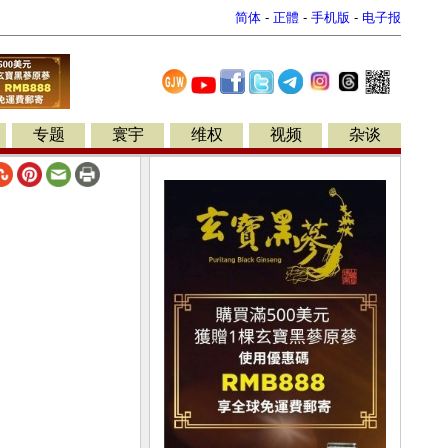
简体
-
正體
-
手机版
-
电子报
专题
寰宇
维权
视频
杂谈