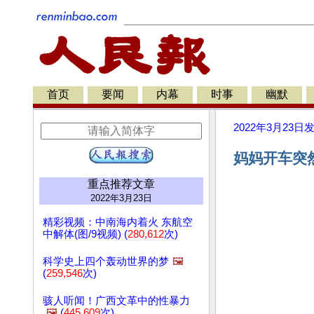
首页
要闻
内幕
时事
幽默
2022年3月23日
妈妈开车突然
重点推荐文章
2022年3月23日
精彩视频：中南海内着火 东航空
中解体(图/9视频) (
280,612
次)
科学史上四个轰动世界的梦
🖼️
(
259,546
次)
骇人听闻！广西文革中的性暴力
🖼️
(
445,609
次)