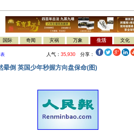
国际
奇闻
灾祸
万象
生活
文化
人气：
35,930
分享：
发表
晕倒 英国少年秒握方向盘保命(图)