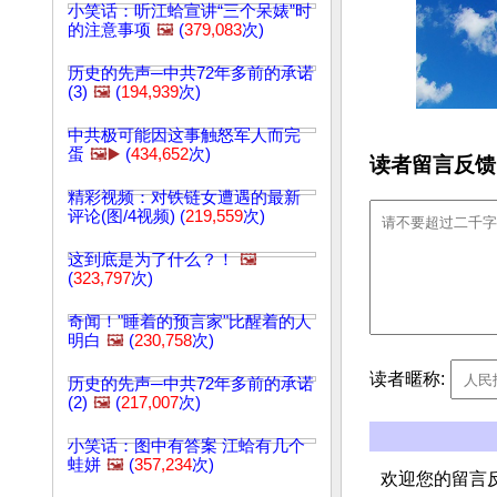
小笑话：听江蛤宣讲“三个呆婊”时
的注意事项
🖼️
(
379,083
次)
历史的先声─中共72年多前的承诺
(3)
🖼️
(
194,939
次)
中共极可能因这事触怒军人而完
蛋
🖼️▶️
(
434,652
次)
读者留言反馈
精彩视频：对铁链女遭遇的最新
评论(图/4视频) (
219,559
次)
这到底是为了什么？！
🖼️
(
323,797
次)
奇闻！"睡着的预言家"比醒着的人
明白
🖼️
(
230,758
次)
读者暱称:
历史的先声─中共72年多前的承诺
(2)
🖼️
(
217,007
次)
小笑话：图中有答案 江蛤有几个
蛙姘
🖼️
(
357,234
次)
欢迎您的留言