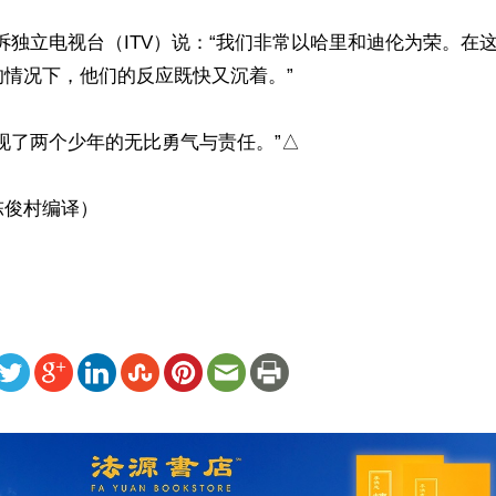
诉独立电视台（ITV）说：“我们非常以哈里和迪伦为荣。在
情况下，他们的反应既快又沉着。”

现了两个少年的无比勇气与责任。”△

陈俊村编译）
ww.renminbao.com/rmb/articles/2022/3/23/74087.html