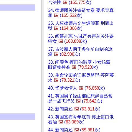
合法性
🖼️
(
165,775
次)
34. 律师团关注铁链女案 要求查真
相
🖼️
(
165,532
次)
35. 人权律师余文生煽颠罪 刑满出
狱
🖼️
(
164,366
次)
36. 闽警赴琼 告诫严兴声勿关注铁
链女
🖼️
(
163,898
次)
37. 古波斯人两千多年前自制的冰
箱
🖼️
(
82,998
次)
38. 闻颜色 摸画的温度 小女孩蒙
眼猜物神准
🖼️
(
79,923
次)
39. 生命轮回的证据奥努玛-苏阿英
永
🖼️
(
78,321
次)
40. 怪梦救情人
🖼️
(
76,858
次)
41. 英国男子经由催眠想起自己曾
是一战飞行员
🖼️
(
75,642
次)
42. 新闻简述
🖼️
(
63,811
次)
43. 英国宣布今年底前 停止进口俄
石油
🖼️
(
63,089
次)
44. 新闻简述
🖼️
(
59,881
次)