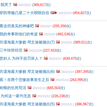
 我哭了
🖼️
(
369,617
次)
2022/2/12
穿防弹服凸显二十大呗呗自信
🖼️▶️
(
454,827
次)
2022/2/10
看这些真实的神缘吧
🖼️
(
255,356
次)
2022/2/7
我的奇事和他们的奇迹
🖼️
(
482,536
次)
2022/2/4
共谍海最大惨败 邓文迪被抛出(7)
🖼️
(
389,011
次)
2022/2/1
三牛转世经历
🖼️
(
227,410
次)
2022/1/28
赏好人 为何不惩罚坏人？
🖼️
(
639,475
次)
2022/1/17
共谍海最大惨败 邓文迪被抛出(6)
🖼️
(
397,345
次)
2022/1/15
底！在两个悲惨故事发生之后
🖼️
(
263,995
次)
2022/1/14
蛤蟆的生死苟活
🖼️
(
665,503
次)
2022/1/13
 为何这一家均无恙
🖼️
(
226,236
次)
2022/1/12
共谍海最大惨败 邓文迪被抛出(5)
🖼️
(
386,967
次)
2022/1/11