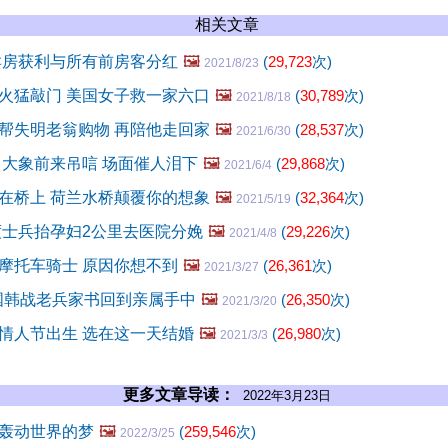
相关文章
卖房获利与所有前房客分红
🖼️
(
29,723
次)
2021/8/23
火猛敲门 美国女子救一家六口
🖼️
(
30,789
次)
2021/8/18
帮失明老翁购物 再陪他走回家
🖼️
(
28,537
次)
2021/6/30
 大象前来吊唁 场面催人泪下
🖼️
(
29,868
次)
2021/6/4
在桥上 荷兰水桥颠覆你的想象
🖼️
(
32,364
次)
2021/5/19
度士兵抬孕妇2公里去医院分娩
🖼️
(
29,226
次)
2021/4/8
摩托车骑士 原因你想不到
🖼️
(
26,361
次)
2021/3/27
美国韩战老兵家书回到亲属手中
🖼️
(
26,350
次)
2021/3/20
情人节出生 选在这一天结婚
🖼️
(
26,980
次)
2021/3/3
更多文章导读：
2022年3月23日
轰动世界的梦
🖼️
(
259,546
次)
2022/3/25