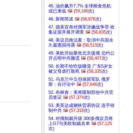
45. 油价飙升7.7% 全球粮食危机
或已来临
🖼️
(
59,180
次)
46. 新闻简述
🖼️
(
58,876
次)
47. 德美宣布对俄军涉嫌战争罪 收
集证据并展开调查
🖼️
(
58,835
次)
48. 美议员推法案：取消中共国永
久最惠国待遇
🖼️
(
58,519
次)
49. 美欧开始聚焦北京援俄 北约公
开点明中共撒谎
🖼️
(
58,407
次)
50. 长期不给吃饭睡觉 广东5岁女
被父母虐打致死
🖼️
(
58,335
次)
51. 乌克兰中立但保留军队 俄罗
斯：在讨论中
🖼️
(
57,646
次)
52. 布林肯：美将限制部份中共官
员签证
🖼️
(
57,374
次)
53. 美英达成钢铁贸易协议 连手钳
制中共
🖼️
(
57,318
次)
54. 对俄制裁升级 300多俄议员将
上G7与美欧制裁名单
🖼️
(
57,125
次)