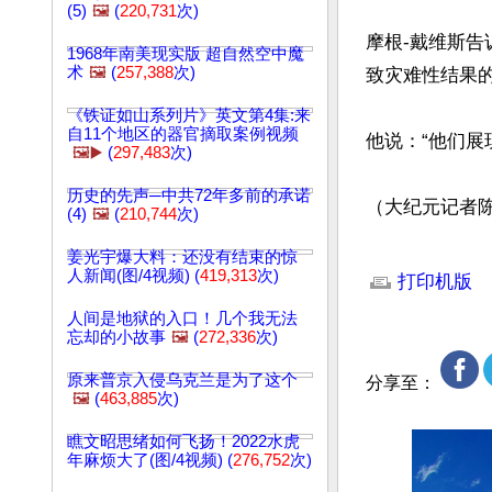
(5)
🖼️
(
220,731
次)
摩根-戴维斯告
1968年南美现实版 超自然空中魔
术
🖼️
(
257,388
次)
致灾难性结果的
《铁证如山系列片》英文第4集:来
自11个地区的器官摘取案例视频
他说：“他们展
🖼️▶️
(
297,483
次)
历史的先声─中共72年多前的承诺
（大纪元记者
(4)
🖼️
(
210,744
次)
文章网址: http://w
姜光宇爆大料：还没有结束的惊
人新闻(图/4视频) (
419,313
次)
打印机版
人间是地狱的入口！几个我无法
忘却的小故事
🖼️
(
272,336
次)
原来普京入侵乌克兰是为了这个
分享至：
🖼️
(
463,885
次)
瞧文昭思绪如何飞扬！2022水虎
年麻烦大了(图/4视频) (
276,752
次)