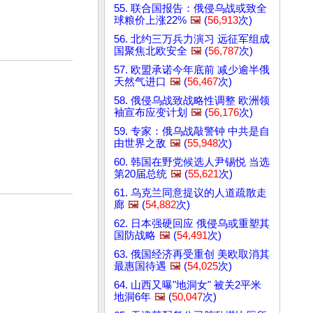
55. 联合国报告：俄侵乌战或致全
球粮价上涨22%
🖼️
(
56,913
次)
56. 北约三万兵力演习 远征军组成
国聚焦北欧安全
🖼️
(
56,787
次)
57. 欧盟承诺今年底前 减少逾半俄
天然气进口
🖼️
(
56,467
次)
58. 俄侵乌战致战略性调整 欧洲领
袖宣布应变计划
🖼️
(
56,176
次)
59. 专家：俄乌战敲警钟 中共是自
由世界之敌
🖼️
(
55,948
次)
60. 韩国在野党候选人尹锡悦 当选
第20届总统
🖼️
(
55,621
次)
61. 乌克兰同意提议的人道疏散走
廊
🖼️
(
54,882
次)
62. 日本强硬回应 俄侵乌或重塑其
国防战略
🖼️
(
54,491
次)
63. 俄国经济再受重创 美欧取消其
最惠国待遇
🖼️
(
54,025
次)
64. 山西又曝"地洞女" 被关2平米
地洞6年
🖼️
(
50,047
次)