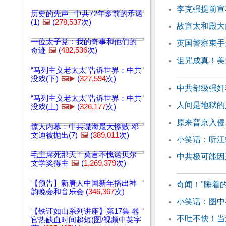
李克强提前宣
历史的先声─中共72年多前的承诺
(1)
🖼️
(
278,537
次)
故宫太和殿大
一位太子党：我的奇事和他们的
英国警察束手
奇迹
🖼️
(
482,536
次)
诅咒成真！美
“马列主义老太太”告诉世界：中共
没戏(下)
🖼️▶️
(
327,594
次)
中共部级强奸
“马列主义老太太”告诉世界：中共
人间是地狱的
没戏(上)
🖼️▶️
(
326,177
次)
原来普京入侵
惊人内幕：中共谍海最大惨败 邓
文迪被抛出(7)
🖼️
(
389,011
次)
小笑话：听江
毛主席死那天！莫言不愧诺贝尔
中共极可能因
文学奖得主
🖼️
(
1,269,379
次)
【预告】新唐人中国新年播出神
奇闻！"睡着
韵晚会和音乐会 (
346,367
次)
小笑话：图中
【铁证如山系列讲座】第17集 器
不吐不快！当
官热缺血时间超短(图/视频中英字