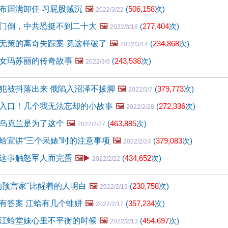
布届满卸任 习屁股贼沉
🖼️
(
506,158
次)
2022/3/22
门倒，中共恐挺不到二十大
🖼️
(
277,404
次)
2022/3/18
无策的离奇失踪案 竟这样破了
🖼️
(
234,868
次)
2022/3/14
女玛苏丽的传奇故事
🖼️
(
243,538
次)
2022/3/9
犯被抖落出来 俄陷入沼泽不拔脚
🖼️
(
379,773
次)
2022/3/7
入口！几个我无法忘却的小故事
🖼️
(
272,336
次)
2022/2/28
乌克兰是为了这个
🖼️
(
463,885
次)
2022/2/27
蛤宣讲“三个呆婊”时的注意事项
🖼️
(
379,083
次)
2022/2/24
这事触怒军人而完蛋
🖼️▶️
(
434,652
次)
2022/2/22
的预言家"比醒着的人明白
🖼️
(
230,758
次)
2022/2/19
有答案 江蛤有几个蛙姘
🖼️
(
357,234
次)
2022/2/17
江蛤堂妹心里不平衡的时候
🖼️
(
454,697
次)
2022/2/13