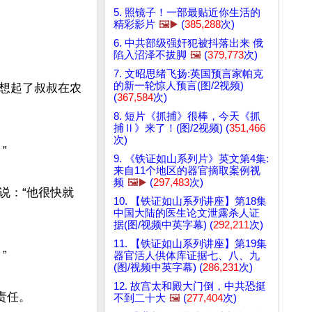
5. 照镜子！一部最贴近你生活的
精彩影片
🖼️▶️
(
385,288
次)
6. 中共部级强奸犯被抖落出来 俄
陷入沼泽不拔脚
🖼️
(
379,773
次)
7. 文昭思绪飞扬:英国预言家帕克
的新一轮惊人预言(图/2视频)
想起了叔叔在农
(
367,584
次)
8. 短片《抓捕》很棒，今天《抓
捕Ⅱ》来了！(图/2视频) (
351,466
次)


9. 《铁证如山系列片》英文第4集:
来自11个地区的器官摘取案例视
频
🖼️▶️
(
297,483
次)
说：“他很快就
10. 【铁证如山系列讲座】第18集
中国大陆的医生论文泄露杀人证
据(图/视频中英字幕) (
292,211
次)
11. 【铁证如山系列讲座】第19集


器官活人供体库证据七、八、九
(图/视频中英字幕) (
286,231
次)
12. 故宫太和殿大门倒，中共恐挺
责任。

不到二十大
🖼️
(
277,404
次)