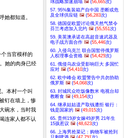
球战略加速崩塌
🖼️
(
56,665
次)
57. 95%集装箱产自中国 垄断或危
及全球供应链
🖼️
(
56,283
次)
呼她都知道。

58. 德国促欧盟讨论俄天然气禁令
芬兰考虑加入北约
🖼️
(
55,551
次)
59. 美英澳承诺在高超音速武器及
电子战方面合作
🖼️
(
55,446
次)
60. 入侵乌克兰 联合国暂停俄罗斯
一个当官模样的
人权理事会资格
🖼️
(
54,429
次)
呢。她的肉身已经
61. 俄侵乌农业受影响巨大 多国忙
应对
🖼️
(
54,410
次)
62. 欧中峰会 欧盟警告中共勿协助
俄罗斯
🖼️
(
54,068
次)
呢。本村一个叫
63. 封城民众吃饭像数米 电视台却
教断食
🖼️
(
49,154
次)
被钉在墙上，惨
64. 继承姑姑遗产取钱遭拒 银行：
大碗水，当时我
钱是国家的
🖼️
(
49,015
次)
65. 贵州19岁女嫁49岁男 21年生
喝连家人都不认
15孩惹议
🖼️
(
48,623
次)
66. 上海男抢菜记：购物车被抢到
只剩啤酒
🖼️
(
47,791
次)