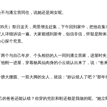
不与潘立营同住，说她还是闺女呢。

后35天）祭日这天，周景增去赶集，下午回到家中，把他在
家人详细诉说一遍。大家都感到新奇，似信非信，怀疑是附体
心探个究竟。

了两个与自己年岁、个头相彷的人一同到潘立营家，进屋时夹
他刚一进屋，穿着杨凤仙肉身的小云就认出来了，说：“爸来了
个膀大腰圆、一双大脚的女人，就说：“妳认错人了吧？”那年
自己的爸爸还能认错？你穿的兜肚和鞋还都是我做的呢。”她立