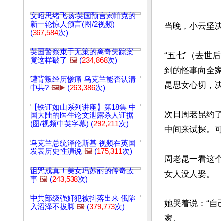
文昭思绪飞扬:英国预言家帕克的
新一轮惊人预言(图/2视频)
当晚，小云坚决
(
367,584
次)
英国警察束手无策的离奇失踪案
“五七”（去世
竟这样破了
🖼️
(
234,868
次)
到的怪事向全
遭背叛经历惨痛 乌克兰能否认清
昆思女心切，决
中共?
🖼️▶️
(
263,386
次)
【铁证如山系列讲座】第18集 中
次日周老昆约
国大陆的医生论文泄露杀人证据
(图/视频中英字幕) (
292,211
次)
中间来试探。可
乌克兰总统泽伦斯基 视频在英国
发表历史性演说
🖼️
(
175,311
次)
周老昆一看这
诅咒成真！美女玛苏丽的传奇故
女人没人娶。

事
🖼️
(
243,538
次)
中共部级强奸犯被抖落出来 俄陷
她哭着说：“
入沼泽不拔脚
🖼️
(
379,773
次)
家。
