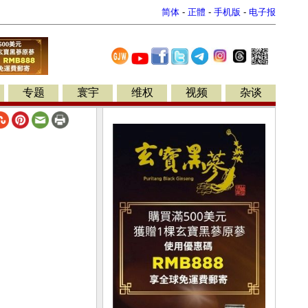
简体
-
正體
-
手机版
-
电子报
专题
寰宇
维权
视频
杂谈