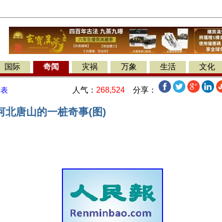
国际
奇闻
灾祸
万象
生活
文化
人气：
268,524
分享：
发表
河北唐山的一桩奇事(图)