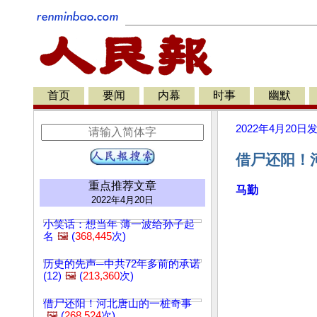
首页
要闻
内幕
时事
幽默
2022年4月20日
借尸还阳！
重点推荐文章
马勤
2022年4月20日
小笑话：想当年 薄一波给孙子起
名
🖼️
(
368,445
次)
历史的先声─中共72年多前的承诺
(12)
🖼️
(
213,360
次)
借尸还阳！河北唐山的一桩奇事
🖼️
(
268,524
次)