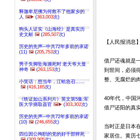
释迦牟尼佛为何救不了他家乡的
人
🖼️▶️
(
363,003
次)
狗头人证实《山海经》是真实历
史文献
🖼️
(
285,507
次)
【人民报消息】
历史的先声─中共72年多前的承诺
(11)
🖼️
(
205,753
次)
借尸还魂就是
男子失脚坠海濒死时 老天爷大显
神奇
🖼️
(
263,153
次)
到世间，必须
整、无腐烂的肉
小笑话：想当年，江蛤急召……
🖼️
(
416,165
次)
40年代，中
《铁证如山系列片》英文第5集:军
医大学摘取器官
🖼️▶️
(
303,302
次)
借尸还阳的真实
历史的先声─中共72年多前的承诺
(10)
🖼️
(
246,655
次)
当时正是日本在
四位因公殉职的党的好干部猝死
家居住。黄历
🖼️
(
309,905
次)