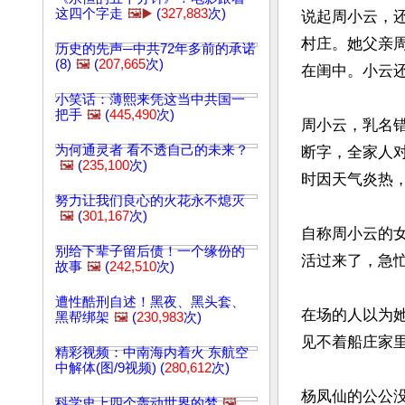
这四个字走
🖼️▶️
(
327,883
次)
说起周小云，
村庄。她父亲
历史的先声─中共72年多前的承诺
(8)
🖼️
(
207,665
次)
在闺中。小云
小笑话：薄熙来凭这当中共国一
把手
🖼️
(
445,490
次)
周小云，乳名
为何通灵者 看不透自己的未来？
断字，全家人
🖼️
(
235,100
次)
时因天气炎热，
努力让我们良心的火花永不熄灭
🖼️
(
301,167
次)
自称周小云的
别给下辈子留后债！一个缘份的
活过来了，急忙
故事
🖼️
(
242,510
次)
遭性酷刑自述！黑夜、黑头套、
在场的人以为
黑帮绑架
🖼️
(
230,983
次)
见不着船庄家里
精彩视频：中南海内着火 东航空
中解体(图/9视频) (
280,612
次)
杨凤仙的公公
科学史上四个轰动世界的梦
🖼️