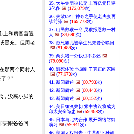
35. 大午集团被贱卖 上百亿元只评
3亿多
🖼️
(
173,079
次)
36. 失散69年 神奇之手使老夫妻再
续前缘
🖼️
(
169,778
次)
37. 山民救猴一命 灵猴报恩救一村
集市上和房官营遇
人
🖼️
(
84,690
次)
或冒充。但周老
38. 濒死婴儿被孪生兄弟爱心唤回
🖼️
(
81,489
次)
39. 两头猪一分钱也不多还
🖼️
(
79,090
次)
40. 濒死体验 他回到了真正的家园
在那两个同村人
🖼️
(
77,673
次)
？”

41. 新闻简述
🖼️
(
60,793
次)
42. 新闻简述
🖼️
(
60,449
次)
代，没裹小脚的
43. 新闻简述
🖼️
(
60,152
次)
44. 美日纽澳关切 索中协议将成为
印太安全隐患
🖼️
(
59,458
次)
45. 日本与北约合作 展开网络防御
即要跟爸爸回
演习
🖼️
(
59,441
次)
46. 美国人权报告：中共犯下种族