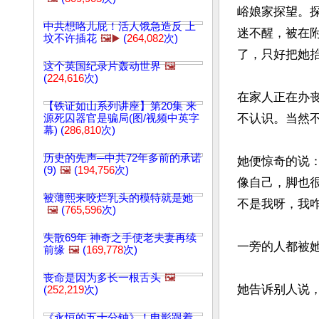
峪娘家探望。
中共想咯儿屁！活人饿急造反 上
迷不醒，被在
坟不许插花
🖼️▶️
(
264,082
次)
了，只好把她抬
这个英国纪录片轰动世界
🖼️
(
224,616
次)
在家人正在办
【铁证如山系列讲座】第20集 来
不认识。当然
源死囚器官是骗局(图/视频中英字
幕) (
286,810
次)
历史的先声─中共72年多前的承诺
她便惊奇的说：
(9)
🖼️
(
194,756
次)
像自己，脚也
被薄熙来咬烂乳头的模特就是她
不是我呀，我咋
🖼️
(
765,596
次)
失散69年 神奇之手使老夫妻再续
一旁的人都被她
前缘
🖼️
(
169,778
次)
丧命是因为多长一根舌头
🖼️
她告诉别人说
(
252,219
次)
《永恒的五十分钟》！电影跟着