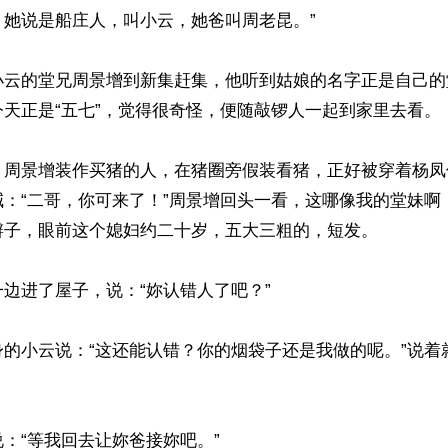
她说是船庄人，叫小云，她爸叫周老昆。”

小云的堂兄周景增到新集赶集，他听到姑娘的名字正是自己的
天正是“五七”，觉得很奇怪，便随敲锣人一起到家里去看。

，周景增装作买猪的人，在猪圈旁假装看猪，正好被穿着杨凤
喊：“二哥，你可来了！”周景增回头一看，这哪像我的堂妹啊
辫子，眼前这个媳妇约二十岁，五大三粗的，短发。

边进了屋子，说：“妳认错人了吧？”

身的小云说：“这还能认错？你的烟袋子还是我做的呢。”说着
：“等我回去让妳爸接妳吧。”
