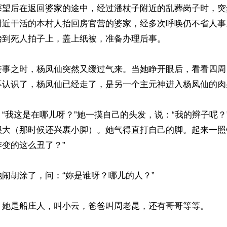
探望后在返回婆家的途中，经过潘杖子附近的乱葬岗子时，突
附近干活的本村人抬回房官营的婆家，经多次呼唤仍不省人事
到死人拍子上，盖上纸被，准备办理后事。

丧事之时，杨凤仙突然又缓过气来。当她睁开眼后，看看四周
不认识了，杨凤仙已经走了，是另一个主元神进入杨凤仙的肉身
“我这是在哪儿呀？”她一摸自己的头发，说：“我的辫子呢？
很大（那时候还兴裹小脚）。她气得直打自己的脚。起来一照
变的这么丑了？”

闹胡涂了，问：“妳是谁呀？哪儿的人？”

，她是船庄人，叫小云，爸爸叫周老昆，还有哥哥等等。
