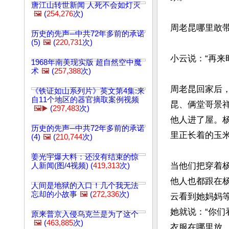
唐江山转世新闻 人死不会如灯灭
🖼️
(
254,276
次)
周老昆哪里敢带
历史的先声─中共72年多前的承诺
(5)
🖼️
(
220,731
次)
小云说：“再来
1968年南美现实版 超自然空中魔
术
🖼️
(
257,388
次)
周老昆回家后
《铁证如山系列片》英文第4集:来
自11个地区的器官摘取案例视频
昆、俩堂哥景
🖼️▶️
(
297,483
次)
他人进了屋。
历史的先声─中共72年多前的承诺
里正长着的玉米
(4)
🖼️
(
210,744
次)
姜光宇爆大料：还没有结束的惊
当他们把穿着
人新闻(图/4视频) (
419,313
次)
他人也都跟在
人间是地狱的入口！几个我无法
忘却的小故事
🖼️
(
272,336
次)
云看到她妈妈
她就说：“你
原来普京入侵乌克兰是为了这个
🖼️
(
463,885
次)
衣服在哪里放，