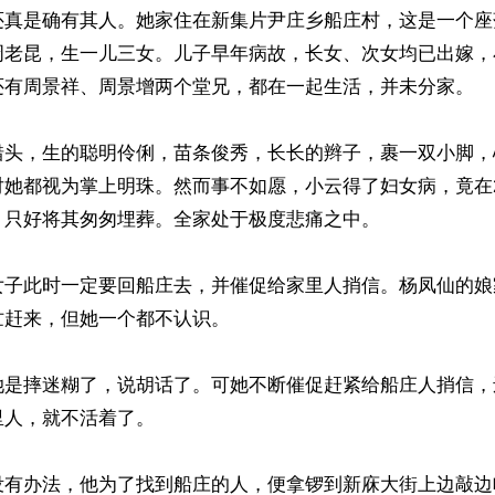
还真是确有其人。她家住在新集片尹庄乡船庄村，这是一个座
周老昆，生一儿三女。儿子早年病故，长女、次女均已出嫁，
还有周景祥、周景增两个堂兄，都在一起生活，并未分家。

错头，生的聪明伶俐，苗条俊秀，长长的辫子，裹一双小脚，
对她都视为掌上明珠。然而事不如愿，小云得了妇女病，竟在
只好将其匆匆埋葬。全家处于极度悲痛之中。

女子此时一定要回船庄去，并催促给家里人捎信。杨凤仙的娘
赶来，但她一个都不认识。

她是摔迷糊了，说胡话了。可她不断催促赶紧给船庄人捎信，
人，就不活着了。

没有办法，他为了找到船庄的人，便拿锣到新庥大街上边敲边