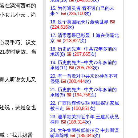
落在滦河西畔的
15. 为何通灵者 看不透自己的未
来？
🖼️
(
235,100
次)
小女儿小云，尚
16. 这个英国纪录片轰动世界
🖼️
(
224,616
次)
17. 清零恶果已彰显 上海在倒逼北
京
🖼️
(
213,827
次)
心灵手巧、识文
18. 历史的先声─中共72年多前的
21岁时病故。当
承诺(8)
🖼️
(
207,665
次)
19. 历史的先声─中共72年多前的
承诺(11)
🖼️
(
205,753
次)
20. 有一首歌对中共来说神圣不可
家人听说女儿又
侵犯
🖼️
(
200,444
次)
21. 历史的先声─中共72年多前的
承诺(9)
🖼️
(
194,756
次)
22. 广西陆辉煌失联 网民探访家属
还说，要是总也
被带走
🖼️
(
190,851
次)
23. 遭单独关押近半年 王建兵获见
律师
🖼️
(
189,314
次)
24. 大午集团被低价拍卖 中共图谋
喊：“我儿媳昏
斩草除根
🖼️
(
185,045
次)