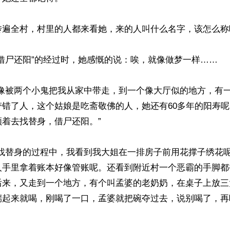
传遍全村，村里的人都来看她，来的人叫什么名字，该怎么称
借尸还阳”的经过时，她感慨的说：唉，就像做梦一样……

好像被两个小鬼把我从家中带走，到一个像大厅似的地方，有
带错了人，这个姑娘是吃斋敬佛的人，她还有60多年的阳寿
着去找替身，借尸还阳。”

我找替身的过程中，我看到我大姐在一排房子前用花撑子绣花
人手里拿着账本好像管账呢。还看到附近村一个恶霸的手脚都
后来，又走到一个地方，有个叫孟婆的老奶奶，在桌子上放三
端起来就喝，刚喝了一口，孟婆就把碗夺过去，说别喝了，再