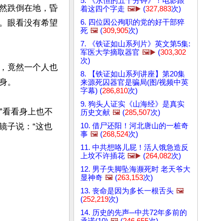
5. 《永恒的五十分钟》！电影跟
然跌倒在地，昏
着这四个字走
🖼️▶️
(
327,883
次)
6. 四位因公殉职的党的好干部猝
。眼看没有希望
死
🖼️
(
309,905
次)
7. 《铁证如山系列片》英文第5集:
军医大学摘取器官
🖼️▶️
(
303,302
次)
，竟然一个人也
8. 【铁证如山系列讲座】第20集
。

来源死囚器官是骗局(图/视频中英
字幕) (
286,810
次)
9. 狗头人证实《山海经》是真实
”看看身上也不
历史文献
🖼️
(
285,507
次)
10. 借尸还阳！河北唐山的一桩奇
镜子说：“这也
事
🖼️
(
268,524
次)
11. 中共想咯儿屁！活人饿急造反
上坟不许插花
🖼️▶️
(
264,082
次)
12. 男子失脚坠海濒死时 老天爷大
显神奇
🖼️
(
263,153
次)
13. 丧命是因为多长一根舌头
🖼️
(
252,219
次)
14. 历史的先声─中共72年多前的
承诺(10)
🖼️
(
246,655
次)