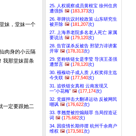
25. 人权观察成员黄根宝 徐州住房
遭强拆
🖼️
(
183,373
次)
26. 举牌抗议封校政策 山东研究生
堂妹，堂妹一个
被开除
🖼️
(
181,207
次)
27. 上海养老院多名老人死亡 家属
要说法
🖼️
(
179,120
次)
28. 告官谋杀反被告 邢望力诽谤案
开审
🖼️
(
178,313
次)
仙肉身的小云隔
29. 坚称铁链女是李莹 导演王圣强
！我那堂妹苗条
遭禁言
🖼️
(
178,120
次)
30. 襁褓幼子成人质 人权奖得主迄
今失联
🖼️
(
177,540
次)
31. 追铁链女真相 云南发现又
一"小花梅"
🖼️
(
177,174
次)
32. 党媒抨击大翻译运动 反被网民
嘲讽
🖼️
(
176,622
次)
就一定要跟她二
33. 李翘楚被控煽颠罪 当局捏造证
词
🖼️
(
175,682
次)
34. 因疫情长期停摆 杭州千余商户
维权
🖼️
(
173,581
次)