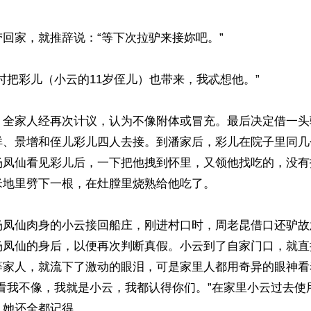
回家，就推辞说：“等下次拉驴来接妳吧。”

时把彩儿（小云的11岁侄儿）也带来，我忒想他。”

，全家人经再次计议，认为不像附体或冒充。最后决定借一头
祥、景增和侄儿彩儿四人去接。到潘家后，彩儿在院子里同几
杨凤仙看见彩儿后，一下把他拽到怀里，又领他找吃的，没有
地里劈下一根，在灶膛里烧熟给他吃了。

杨凤仙肉身的小云接回船庄，刚进村口时，周老昆借口还驴故
杨凤仙的身后，以便再次判断真假。小云到了自家门口，就直
等家人，就流下了激动的眼泪，可是家里人都用奇异的眼神看
们看我不像，我就是小云，我都认得你们。”在家里小云过去使
她还全都记得。
