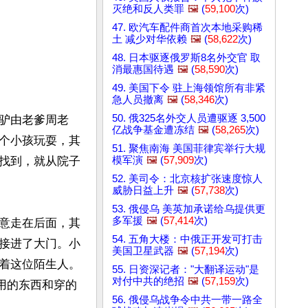
灭绝和反人类罪
🖼️
(
59,100
次)
47. 欧汽车配件商首次本地采购稀
土 减少对华依赖
🖼️
(
58,622
次)
48. 日本驱逐俄罗斯8名外交官 取
消最惠国待遇
🖼️
(
58,590
次)
49. 美国下令 驻上海领馆所有非紧
急人员撤离
🖼️
(
58,346
次)
50. 俄325名外交人员遭驱逐 3,500
驴由老爹周老
亿战争基金遭冻结
🖼️
(
58,265
次)
个小孩玩耍，其
51. 聚焦南海 美国菲律宾举行大规
模军演
🖼️
(
57,909
次)
找到，就从院子
52. 美司令：北京核扩张速度惊人
威胁日益上升
🖼️
(
57,738
次)
53. 俄侵乌 美英加承诺给乌提供更
多军援
🖼️
(
57,414
次)
意走在后面，其
54. 五角大楼：中俄正开发可打击
接进了大门。小
美国卫星武器
🖼️
(
57,194
次)
着这位陌生人。
55. 日资深记者："大翻译运动"是
对付中共的绝招
🖼️
(
57,159
次)
用的东西和穿的
56. 俄侵乌战争令中共一带一路全