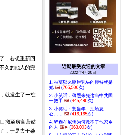
了，若想重新回
近期最受欢迎的文章
不久的他人的完
2022年4月20日
1. 被薄熙来咬烂乳头的模特就是
她
🖼️
(
765,596
次)
家，就发生了一桩
2. 小笑话：薄熙来凭这当中共国
一把手
🖼️
(
445,490
次)
3. 小笑话：想当年，江蛤急
召……
🖼️
(
416,165
次)
三口搬至房官营姑
4. 释迦牟尼佛为何救不了他家乡
的人
🖼️▶️
(
363,003
次)
了，于是去干柴