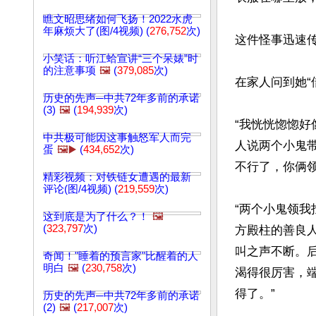
瞧文昭思绪如何飞扬！2022水虎
年麻烦大了(图/4视频) (
276,752
次)
这件怪事迅速
小笑话：听江蛤宣讲“三个呆婊”时
的注意事项
🖼️
(
379,085
次)
在家人问到她“
历史的先声─中共72年多前的承诺
(3)
🖼️
(
194,939
次)
“我恍恍惚惚
中共极可能因这事触怒军人而完
人说两个小鬼
蛋
🖼️▶️
(
434,652
次)
不行了，你俩领
精彩视频：对铁链女遭遇的最新
评论(图/4视频) (
219,559
次)
“两个小鬼领
这到底是为了什么？！
🖼️
(
323,797
次)
方殿柱的善良
叫之声不断。
奇闻！"睡着的预言家"比醒着的人
明白
🖼️
(
230,758
次)
渴得很厉害，
得了。”

历史的先声─中共72年多前的承诺
(2)
🖼️
(
217,007
次)