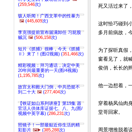
(
259,546
次)
死又活过来了，
骇人听闻！广西文革中的性暴力
🖼️
(
445,609
次)
这时恰巧碰到
多月前病故，今
李克强提前宣布届满卸任 习屁股
贼沉
🖼️
(
506,158
次)
短片《抓捕》很棒，今天《抓捕
为了探听真假
Ⅱ》来了！(图/2视频) (
351,466
次)
窗看见了，就
精彩视频：拜习通话，决定中美
俊俏，长长的
20年间最重要的一天(图/4视频)
(
1,195,785
次)
他一边想着，一
故宫太和殿大门倒，中共恐挺不
到二十大
🖼️
(
277,404
次)
穿着杨凤仙肉
【铁证如山系列讲座】第19集 器
官活人供体库证据七、八、九(图/
堂哥回家。

视频中英字幕) (
286,231
次)
照镜子！一部最贴近你生活的精
周景增推脱着说
彩影片
🖼️▶️
(
385,288
次)