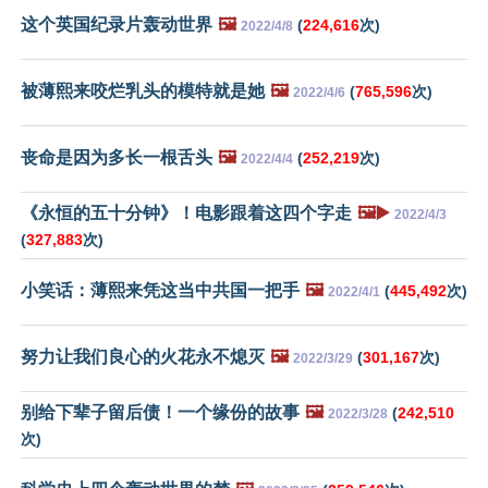
这个英国纪录片轰动世界
🖼️
(
224,616
次)
2022/4/8
被薄熙来咬烂乳头的模特就是她
🖼️
(
765,596
次)
2022/4/6
丧命是因为多长一根舌头
🖼️
(
252,219
次)
2022/4/4
《永恒的五十分钟》！电影跟着这四个字走
🖼️▶️
2022/4/3
(
327,883
次)
小笑话：薄熙来凭这当中共国一把手
🖼️
(
445,492
次)
2022/4/1
努力让我们良心的火花永不熄灭
🖼️
(
301,167
次)
2022/3/29
别给下辈子留后债！一个缘份的故事
🖼️
(
242,510
2022/3/28
次)