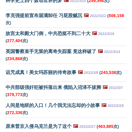
科学史上四个轰动世界的梦
🖼️
(
259,546
次)
2022/3/25
李克强提前宣布届满卸任 习屁股贼沉
🖼️
(
506,158
2022/3/22
次)
故宫太和殿大门倒，中共恐挺不到二十大
🖼️
2022/3/18
(
277,404
次)
英国警察束手无策的离奇失踪案 竟这样破了
🖼️
2022/3/14
(
234,868
次)
诅咒成真！美女玛苏丽的传奇故事
🖼️
(
243,538
次)
2022/3/9
中共部级强奸犯被抖落出来 俄陷入沼泽不拔脚
🖼️
2022/3/7
(
379,773
次)
人间是地狱的入口！几个我无法忘却的小故事
🖼️
2022/2/28
(
272,336
次)
原来普京入侵乌克兰是为了这个
🖼️
(
463,885
次)
2022/2/27