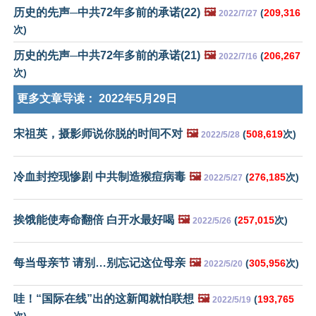
历史的先声─中共72年多前的承诺(22)
🖼️
(
209,316
2022/7/27
次)
历史的先声─中共72年多前的承诺(21)
🖼️
(
206,267
2022/7/16
次)
更多文章导读：
2022年5月29日
宋祖英，摄影师说你脱的时间不对
🖼️
(
508,619
次)
2022/5/28
冷血封控现惨剧 中共制造猴痘病毒
🖼️
(
276,185
次)
2022/5/27
挨饿能使寿命翻倍 白开水最好喝
🖼️
(
257,015
次)
2022/5/26
每当母亲节 请别…别忘记这位母亲
🖼️
(
305,956
次)
2022/5/20
哇！“国际在线”出的这新闻就怕联想
🖼️
(
193,765
2022/5/19