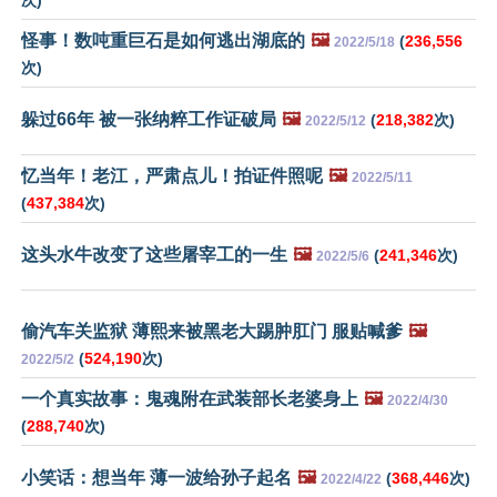
次)
怪事！数吨重巨石是如何逃出湖底的
🖼️
(
236,556
2022/5/18
次)
躲过66年 被一张纳粹工作证破局
🖼️
(
218,382
次)
2022/5/12
忆当年！老江，严肃点儿！拍证件照呢
🖼️
2022/5/11
(
437,384
次)
这头水牛改变了这些屠宰工的一生
🖼️
(
241,346
次)
2022/5/6
偷汽车关监狱 薄熙来被黑老大踢肿肛门 服贴喊爹
🖼️
(
524,190
次)
2022/5/2
一个真实故事：鬼魂附在武装部长老婆身上
🖼️
2022/4/30
(
288,740
次)
小笑话：想当年 薄一波给孙子起名
🖼️
(
368,446
次)
2022/4/22