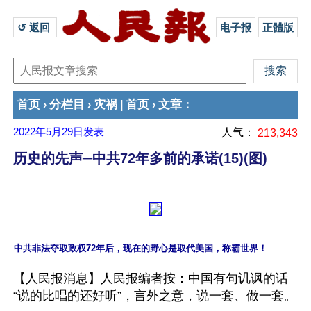
↺ 返回 
电子报
正體版
首页
分栏目
灾祸
首页
文章
›
›
|
›
：
2022年5月29日
发表
人气：
213,343
历史的先声─中共72年多前的承诺(15)(图)
中共非法夺取政权72年后，现在的野心是取代美国，称霸世界！
【人民报消息】人民报编者按：中国有句讥讽的话
“说的比唱的还好听”，言外之意，说一套、做一套。
