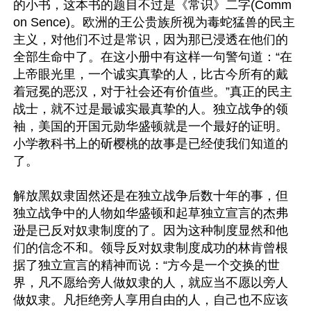
的小书，这本书的题目不过是《常识》二字(Comm
on Sence)。欧洲的王公贵族所视为毒蛇猛兽的民主
主义，对他们不过是常识，因为那已浸透在他们的
全部生命中了。在这小册中有这样一句警句道：“在
上帝眼光里，一个诚实真挚的人，比古今所有的戴
着冠冕的恶汉，对于社会还有价值些。”真正的民主
战士，就不过是最诚实最真挚的人。独立战争的领
袖，美国的开国元勋华盛顿就是一个最好的证明。
小学教科书上的斫樱桃的故事是已经使我们知道的
了。

解放黑奴隶固然还是在独立战争后数十年的事，但
独立战争中的人物如华盛顿和起草独立宣言的杰弗
逊是已反对奴隶制度的了。因为这种制度显然和他
们的信念不和。领导反对奴隶制度成功的林肯曾根
据了独立宣言的精神而说：“方今是一个交换的世
界，凡不愿给旁人做奴隶的人，就应当不愿以旁人
做奴隶。凡拒绝旁人享用自由的人，自己也不应该