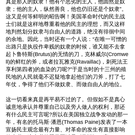
真是那人的奴隶！他有个恶劣的主人，他固然是奴
隶；他的主人，纵然善良，他也仍旧还是个奴隶”。
这又是何等鲜明的昭告啊！美国革命时代的民主战
士们就是这样地尊重着他的民主的理想，而又这样
地判然划分奴隶与自由人的道路，绝没有徘徊中间
的余地。因此，当时还有一个人说：“在唯一可憎的
出路只是执役作卑贱的奴隶的时候，谁又能不去拿
起卜鲁特斯(Brutus)的无情的刀，克林威尔(Cromwe
ll)的鲜红的斧，或者拉瓦雅克(Ravaillac)，刺死法王
享利第四者)的血染的刀呢?”于是当时的十三州的殖
民地的人民就毫不迟疑地拿起他们的刀斧，打了七
年仗，争得了他们不做奴隶、而做自由人的地位。

这一切看来真是再平易不过的了。但假如不是真心
诚意地承认并尊重自己以及旁人做人的权利，那还
有什么民主可言呢?所以在美国独立战争发动的那一
年，有名的托马斯·潘恩(Thomas Paine)发表了一本
宣扬民主观念最有力量、对革命的发生有直接影响