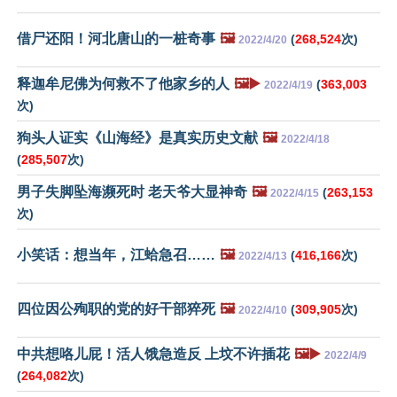
借尸还阳！河北唐山的一桩奇事
🖼️
(
268,524
次)
2022/4/20
释迦牟尼佛为何救不了他家乡的人
🖼️▶️
(
363,003
2022/4/19
次)
狗头人证实《山海经》是真实历史文献
🖼️
2022/4/18
(
285,507
次)
男子失脚坠海濒死时 老天爷大显神奇
🖼️
(
263,153
2022/4/15
次)
小笑话：想当年，江蛤急召……
🖼️
(
416,166
次)
2022/4/13
四位因公殉职的党的好干部猝死
🖼️
(
309,905
次)
2022/4/10
中共想咯儿屁！活人饿急造反 上坟不许插花
🖼️▶️
2022/4/9
(
264,082
次)