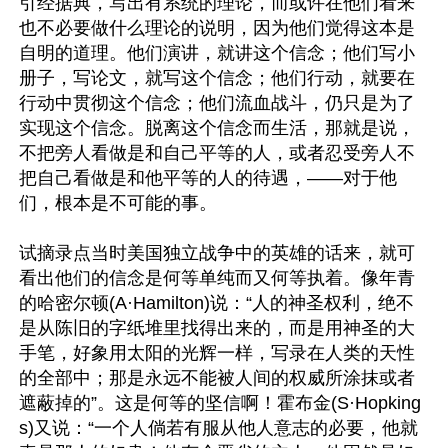
引经据典，写出有系统的理论，而或许在他们看来
也不必要做什么理论的说明，因为他们觉得这本是
自明的道理。他们演讲，就讲这个信念；他们写小
册子，写论文，就写这个信念；他们行动，就要在
行动中贯彻这个信念；他们流血战斗，仍只是为了
实现这个信念。脱离这个信念而生活，那就是说，
不把旁人看做是和自己平等的人，或者忍受旁人不
把自己看做是和他平等的人的待遇，——对于他
们，根本是不可能的事。

试摘录点当时美国独立战争中的英雄的话来，就可
看出他们的信念是何等单纯而又何等执着。像年青
的哈密尔顿(A·Hamilton)说：“人的神圣权利，绝不
是从陈旧的字纸堆里找得出来的，而是用神圣的大
手笔，好象用太阳的光辉一样，写录在人类的天性
的全部中；那是永远不能被人间的权威所涂抹或者
遮蔽掉的”。这是何等的坚信啊！霍布金(S·Hopking
s)又说：“一个人倘若有服从他人意志的必要，他就