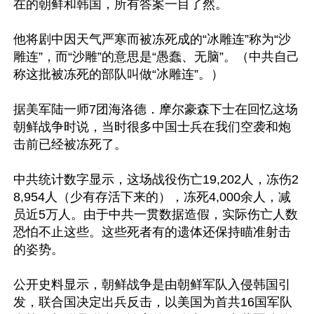
在的朝鲜和韩国，所有答案一目了然。

他将剧中因天气严寒而被冻死成的“冰雕连”称为“沙
雕连”，而“沙雕”的意思是“愚蠢、无脑”。（中共自己
称这批被冻死的部队叫做“冰雕连”。）

据美军陆一师7团海洛德．摩尔豪森下士在回忆这场
朝鲜战争时说，当时很多中国士兵在我们空袭和炮
击前已经被冻死了。

中共统计数字显示，这场战役伤亡19,202人，冻伤2
8,954人（少有存活下来的），冻死4,000余人，减
员近5万人。由于中共一贯数据造假，实际伤亡人数
恐怕不止这些。这些死者有的遗体还保持瞄准射击
的姿势。

公开史料显示，朝鲜战争是由朝鲜军队入侵韩国引
发，联合国决定出兵反击，以美国为首共16国军队