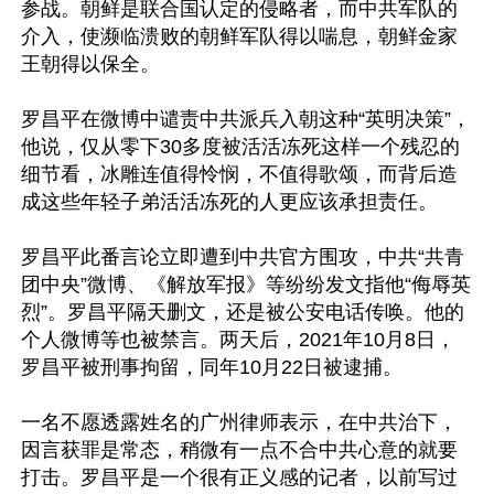
参战。朝鲜是联合国认定的侵略者，而中共军队的
介入，使濒临溃败的朝鲜军队得以喘息，朝鲜金家
王朝得以保全。

罗昌平在微博中谴责中共派兵入朝这种“英明决策”，
他说，仅从零下30多度被活活冻死这样一个残忍的
细节看，冰雕连值得怜悯，不值得歌颂，而背后造
成这些年轻子弟活活冻死的人更应该承担责任。

罗昌平此番言论立即遭到中共官方围攻，中共“共青
团中央”微博、《解放军报》等纷纷发文指他“侮辱英
烈”。罗昌平隔天删文，还是被公安电话传唤。他的
个人微博等也被禁言。两天后，2021年10月8日，
罗昌平被刑事拘留，同年10月22日被逮捕。

一名不愿透露姓名的广州律师表示，在中共治下，
因言获罪是常态，稍微有一点不合中共心意的就要
打击。罗昌平是一个很有正义感的记者，以前写过