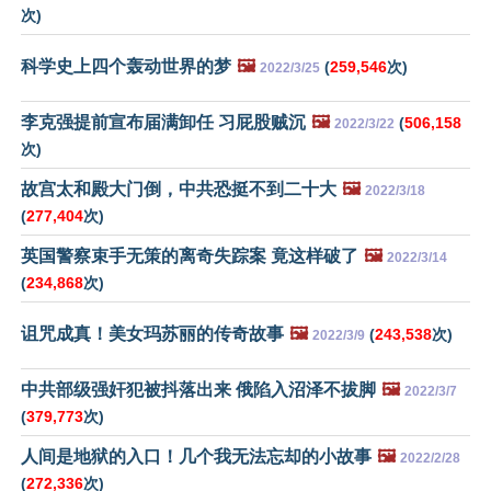
次)
科学史上四个轰动世界的梦
🖼️
(
259,546
次)
2022/3/25
李克强提前宣布届满卸任 习屁股贼沉
🖼️
(
506,158
2022/3/22
次)
故宫太和殿大门倒，中共恐挺不到二十大
🖼️
2022/3/18
(
277,404
次)
英国警察束手无策的离奇失踪案 竟这样破了
🖼️
2022/3/14
(
234,868
次)
诅咒成真！美女玛苏丽的传奇故事
🖼️
(
243,538
次)
2022/3/9
中共部级强奸犯被抖落出来 俄陷入沼泽不拔脚
🖼️
2022/3/7
(
379,773
次)
人间是地狱的入口！几个我无法忘却的小故事
🖼️
2022/2/28
(
272,336
次)