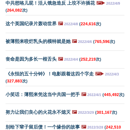
中共想咯儿屁！活人饿急造反 上坟不许插花
🖼️▶️
2022/4/9
(
264,082
次)
这个英国纪录片轰动世界
🖼️
(
224,616
次)
2022/4/8
被薄熙来咬烂乳头的模特就是她
🖼️
(
765,596
次)
2022/4/6
丧命是因为多长一根舌头
🖼️
(
252,219
次)
2022/4/4
《永恒的五十分钟》！电影跟着这四个字走
🖼️▶️
2022/4/3
(
327,883
次)
小笑话：薄熙来凭这当中共国一把手
🖼️
(
445,492
次)
2022/4/1
努力让我们良心的火花永不熄灭
🖼️
(
301,167
次)
2022/3/29
别给下辈子留后债！一个缘份的故事
🖼️
(
242,510
2022/3/28