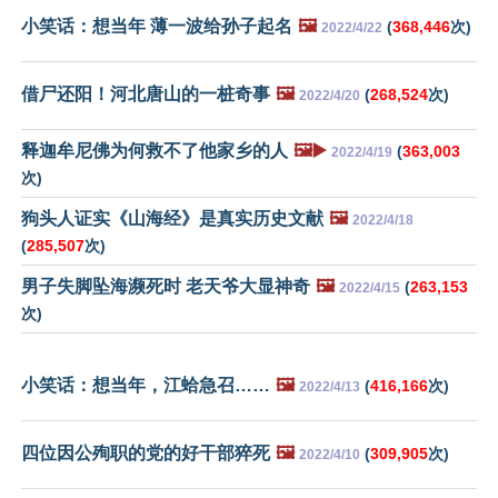
小笑话：想当年 薄一波给孙子起名
🖼️
(
368,446
次)
2022/4/22
借尸还阳！河北唐山的一桩奇事
🖼️
(
268,524
次)
2022/4/20
释迦牟尼佛为何救不了他家乡的人
🖼️▶️
(
363,003
2022/4/19
次)
狗头人证实《山海经》是真实历史文献
🖼️
2022/4/18
(
285,507
次)
男子失脚坠海濒死时 老天爷大显神奇
🖼️
(
263,153
2022/4/15
次)
小笑话：想当年，江蛤急召……
🖼️
(
416,166
次)
2022/4/13
四位因公殉职的党的好干部猝死
🖼️
(
309,905
次)
2022/4/10