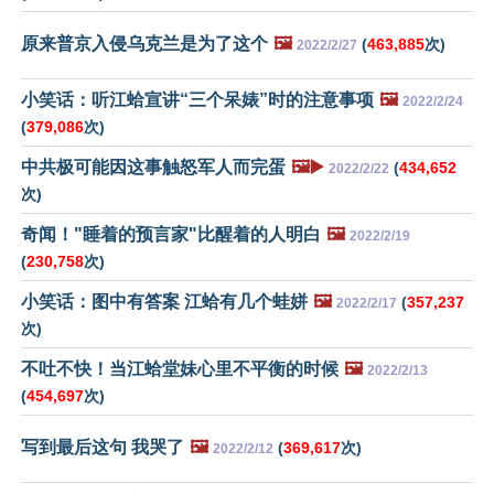
原来普京入侵乌克兰是为了这个
🖼️
(
463,885
次)
2022/2/27
小笑话：听江蛤宣讲“三个呆婊”时的注意事项
🖼️
2022/2/24
(
379,086
次)
中共极可能因这事触怒军人而完蛋
🖼️▶️
(
434,652
2022/2/22
次)
奇闻！"睡着的预言家"比醒着的人明白
🖼️
2022/2/19
(
230,758
次)
小笑话：图中有答案 江蛤有几个蛙姘
🖼️
(
357,237
2022/2/17
次)
不吐不快！当江蛤堂妹心里不平衡的时候
🖼️
2022/2/13
(
454,697
次)
写到最后这句 我哭了
🖼️
(
369,617
次)
2022/2/12