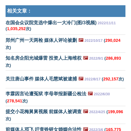
相关文章：
在国会众议院竞选中爆出一大冷门(图/3视频)
2022/11/11
(
1,035,252
次)
郑州广州一天两检 媒体人评论被删
🖼️
(
290,024
2022/10/17
次)
知名房企阳光城爆雷 投资人上海维权
🖼️
(
286,893
2022/9/1
次)
关注唐山事件 媒体人毛慧斌被逮捕
🖼️
(
292,157
次)
2022/8/17
李霖因言论遭冤狱 李母举报新疆公检法
🖼️
2022/6/30
(
278,541
次)
提交小花梅舅舅视频 前媒体人被调查
🖼️
(
199,096
2022/4/25
次)
前媒体人邓飞 吁查铁链女婚姻合法性
🖼️
(
165,775
2022/3/6