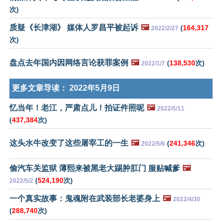
次)
质疑《长津湖》 媒体人罗昌平被起诉
🖼️
(
164,317
2022/2/27
次)
盘点去年国内因网络言论获罪案例
🖼️
(
138,530
次)
2022/1/7
更多文章导读：
2022年5月9日
忆当年！老江，严肃点儿！拍证件照呢
🖼️
2022/5/11
(
437,384
次)
这头水牛改变了这些屠宰工的一生
🖼️
(
241,346
次)
2022/5/6
偷汽车关监狱 薄熙来被黑老大踢肿肛门 服贴喊爹
🖼️
(
524,190
次)
2022/5/2
一个真实故事：鬼魂附在武装部长老婆身上
🖼️
2022/4/30
(
288,740
次)