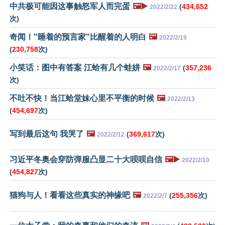
中共极可能因这事触怒军人而完蛋
🖼️▶️
(
434,652
2022/2/22
次)
奇闻！"睡着的预言家"比醒着的人明白
🖼️
2022/2/19
(
230,758
次)
小笑话：图中有答案 江蛤有几个蛙姘
🖼️
(
357,236
2022/2/17
次)
不吐不快！当江蛤堂妹心里不平衡的时候
🖼️
2022/2/13
(
454,697
次)
写到最后这句 我哭了
🖼️
(
369,617
次)
2022/2/12
习近平冬奥会穿防弹服凸显二十大呗呗自信
🖼️▶️
2022/2/10
(
454,827
次)
猫狗与人！看看这些真实的神缘吧
🖼️
(
255,356
次)
2022/2/7