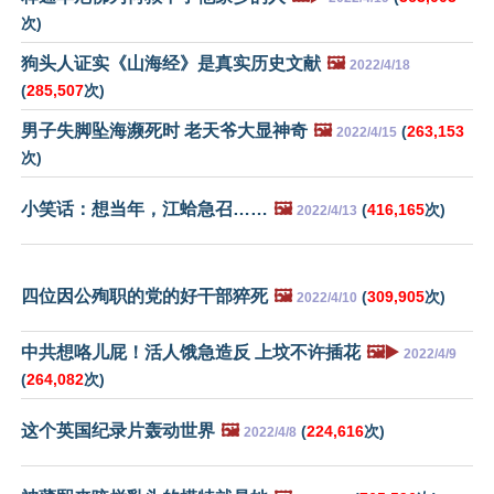
次)
狗头人证实《山海经》是真实历史文献
🖼️
2022/4/18
(
285,507
次)
男子失脚坠海濒死时 老天爷大显神奇
🖼️
(
263,153
2022/4/15
次)
小笑话：想当年，江蛤急召……
🖼️
(
416,165
次)
2022/4/13
四位因公殉职的党的好干部猝死
🖼️
(
309,905
次)
2022/4/10
中共想咯儿屁！活人饿急造反 上坟不许插花
🖼️▶️
2022/4/9
(
264,082
次)
这个英国纪录片轰动世界
🖼️
(
224,616
次)
2022/4/8