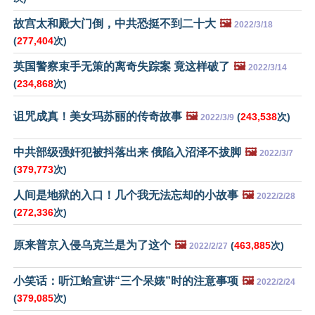
故宫太和殿大门倒，中共恐挺不到二十大
🖼️
2022/3/18
(
277,404
次)
英国警察束手无策的离奇失踪案 竟这样破了
🖼️
2022/3/14
(
234,868
次)
诅咒成真！美女玛苏丽的传奇故事
🖼️
(
243,538
次)
2022/3/9
中共部级强奸犯被抖落出来 俄陷入沼泽不拔脚
🖼️
2022/3/7
(
379,773
次)
人间是地狱的入口！几个我无法忘却的小故事
🖼️
2022/2/28
(
272,336
次)
原来普京入侵乌克兰是为了这个
🖼️
(
463,885
次)
2022/2/27
小笑话：听江蛤宣讲“三个呆婊”时的注意事项
🖼️
2022/2/24
(
379,085
次)