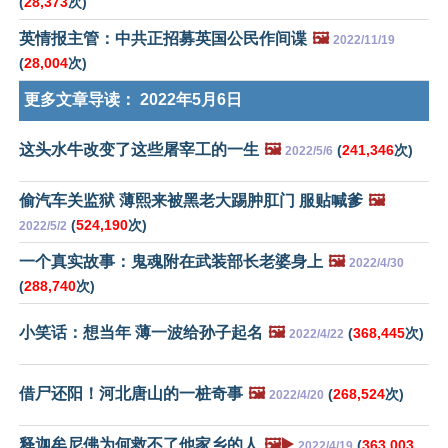
(
28,373
次)
英情报主管：中共正招募英国公民作间谍
🖼️
2022/11/19
(
28,004
次)
更多文章导读：
2022年5月6日
这头水牛改变了这些屠宰工的一生
🖼️
(
241,346
次)
2022/5/6
偷汽车关监狱 薄熙来被黑老大踢肿肛门 服贴喊爹
🖼️
(
524,190
次)
2022/5/2
一个真实故事：鬼魂附在武装部长老婆身上
🖼️
2022/4/30
(
288,740
次)
小笑话：想当年 薄一波给孙子起名
🖼️
(
368,445
次)
2022/4/22
借尸还阳！河北唐山的一桩奇事
🖼️
(
268,524
次)
2022/4/20
释迦牟尼佛为何救不了他家乡的人
🖼️▶️
(
363,003
2022/4/19