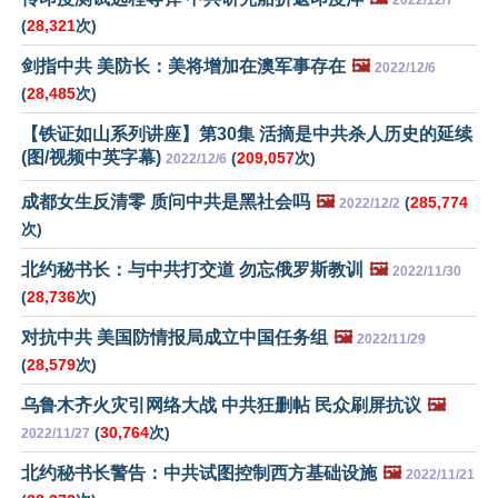
2022/12/7
(
28,321
次)
剑指中共 美防长：美将增加在澳军事存在
🖼️
2022/12/6
(
28,485
次)
【铁证如山系列讲座】第30集 活摘是中共杀人历史的延续
(图/视频中英字幕)
(
209,057
次)
2022/12/6
成都女生反清零 质问中共是黑社会吗
🖼️
(
285,774
2022/12/2
次)
北约秘书长：与中共打交道 勿忘俄罗斯教训
🖼️
2022/11/30
(
28,736
次)
对抗中共 美国防情报局成立中国任务组
🖼️
2022/11/29
(
28,579
次)
乌鲁木齐火灾引网络大战 中共狂删帖 民众刷屏抗议
🖼️
(
30,764
次)
2022/11/27
北约秘书长警告：中共试图控制西方基础设施
🖼️
2022/11/21