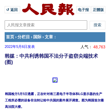
↺ 返回 
电子报
正體版
首页
分栏目
国际
文章
›
›
›
：
2022年5月6日
发表
人气：
48,763
韩媒：中共利诱韩国不法分子盗窃尖端技术
(图)
韩国检方5月5日透露，正在针对将三星电子半导体和LG显示器的生产
工程所必需的设备非法转让给中共国的案件展开调查。图为韩国首尔最