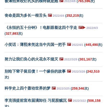
被薄熙来咬烂乳头的模特就是她
🖼️
(
765,596
次)
2022/4/6
丧命是因为多长一根舌头
🖼️
(
252,219
次)
2022/4/4
《永恒的五十分钟》！电影跟着这四个字走
🖼️▶️
2022/4/3
(
327,883
次)
小笑话：薄熙来凭这当中共国一把手
🖼️
(
445,490
次)
2022/4/1
努力让我们良心的火花永不熄灭
🖼️
(
301,167
次)
2022/3/29
别给下辈子留后债！一个缘份的故事
🖼️
(
242,510
2022/3/28
次)
科学史上四个轰动世界的梦
🖼️
(
259,546
次)
2022/3/25
李克强提前宣布届满卸任 习屁股贼沉
🖼️
(
506,158
2022/3/22
次)