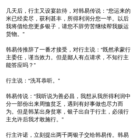
几天后，行主又设宴款待，对韩易传说：“您运来的
米已经卖尽，获利甚丰，所得利润分您一半。以后
我将借给您更多银子，请您不辞劳苦继续帮我贩运
货物。”

韩易传推辞了一番才接受，对行主说：“既然承蒙行
主委任，谨当效力。但是鄙人有点请求，不知行主
能答应吗？”

行主说：“洗耳恭听。”

韩易传说：“我听说为善必昌，我想从我所得利润中
分一部份出来周恤贫乏，遇到有好事做也尽力而
为。但是韩某出身贫寒，银子出自于行主，必须行
主允许后我才敢施行。”

行主许诺，立刻提出两千两银子交给韩易传。韩易