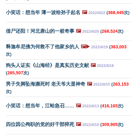
小笑话：想当年 薄一波给孙子起名
🖼️
(
368,445
次)
2022/4/22
借尸还阳！河北唐山的一桩奇事
🖼️
(
268,524
次)
2022/4/20
释迦牟尼佛为何救不了他家乡的人
🖼️▶️
(
363,003
2022/4/19
次)
狗头人证实《山海经》是真实历史文献
🖼️
2022/4/18
(
285,507
次)
男子失脚坠海濒死时 老天爷大显神奇
🖼️
(
263,153
2022/4/15
次)
小笑话：想当年，江蛤急召……
🖼️
(
416,165
次)
2022/4/13
四位因公殉职的党的好干部猝死
🖼️
(
309,905
次)
2022/4/10