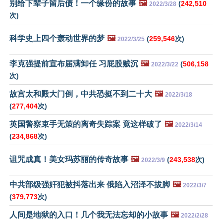
别给下辈子留后债！一个缘份的故事
🖼️
(
242,510
2022/3/28
次)
科学史上四个轰动世界的梦
🖼️
(
259,546
次)
2022/3/25
李克强提前宣布届满卸任 习屁股贼沉
🖼️
(
506,158
2022/3/22
次)
故宫太和殿大门倒，中共恐挺不到二十大
🖼️
2022/3/18
(
277,404
次)
英国警察束手无策的离奇失踪案 竟这样破了
🖼️
2022/3/14
(
234,868
次)
诅咒成真！美女玛苏丽的传奇故事
🖼️
(
243,538
次)
2022/3/9
中共部级强奸犯被抖落出来 俄陷入沼泽不拔脚
🖼️
2022/3/7
(
379,773
次)
人间是地狱的入口！几个我无法忘却的小故事
🖼️
2022/2/28