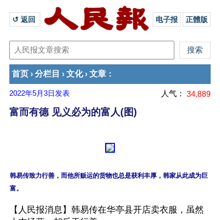
↺ 返回 
电子报
正體版
首页
分栏目
文化
文章
›
›
›
：
2022年5月3日
发表
人气：
34,889
富而有德 见义必为的富人(图)
韩易传致力行善，而他所贩运的货物也总是获利丰厚，韩家从此成为巨
【人民报消息】韩易传在华亭县开店卖衣服，虽然