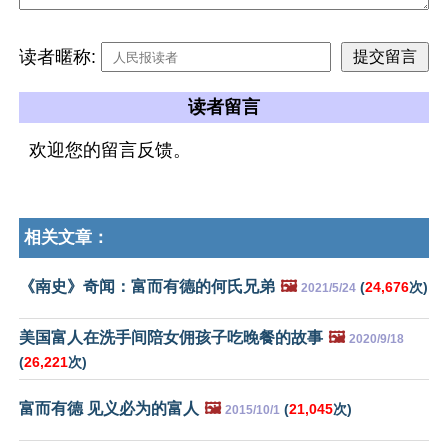
读者暱称:
读者留言
欢迎您的留言反馈。
相关文章：
《南史》奇闻：富而有德的何氏兄弟
🖼️
(
24,676
次)
2021/5/24
美国富人在洗手间陪女佣孩子吃晚餐的故事
🖼️
2020/9/18
(
26,221
次)
富而有德 见义必为的富人
🖼️
(
21,045
次)
2015/10/1