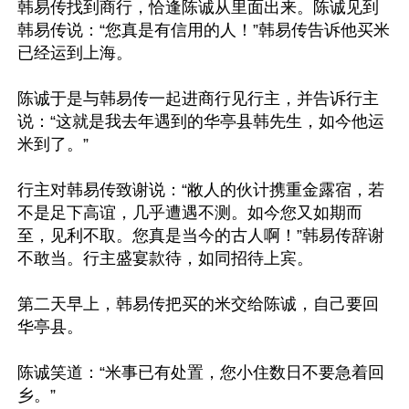
韩易传找到商行，恰逢陈诚从里面出来。陈诚见到
韩易传说：“您真是有信用的人！”韩易传告诉他买米
已经运到上海。

陈诚于是与韩易传一起进商行见行主，并告诉行主
说：“这就是我去年遇到的华亭县韩先生，如今他运
米到了。”

行主对韩易传致谢说：“敝人的伙计携重金露宿，若
不是足下高谊，几乎遭遇不测。如今您又如期而
至，见利不取。您真是当今的古人啊！”韩易传辞谢
不敢当。行主盛宴款待，如同招待上宾。

第二天早上，韩易传把买的米交给陈诚，自己要回
华亭县。

陈诚笑道：“米事已有处置，您小住数日不要急着回
乡。”
