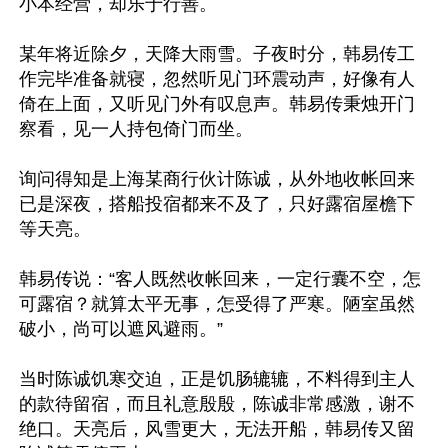
小本经营，却乐于行善。

某年将近除夕，天降大雨雪。子夜时分，韩易传工
作完毕准备就寝，忽然听见门环震动声，好像有人
倚在上面，又听见门外有叹息声。韩易传秉烛开门
察看，见一人持包倚门而坐。

询问得知是上海某商行伙计陈诚，从外地收帐回来
已是深夜，搭船投宿都来不及了，只好露宿屋檐下
等天亮。

韩易传说：“客人既然收帐回来，一定行囊不空，怎
可露宿？就算太平无事，怎受得了严寒。陋室虽然
破小，尚可以遮风避雨。”

当时陈诚饥寒交迫，正是饥肠辘辘，不料得到主人
的款待留宿，而且礼意殷殷，陈诚非常感激，谢不
绝口。天亮后，风雪更大，无法开船，韩易传又留