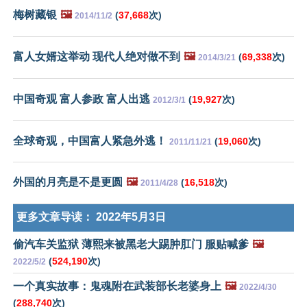
梅树藏银
🖼️
(
37,668
次)
2014/11/2
富人女婿这举动 现代人绝对做不到
🖼️
(
69,338
次)
2014/3/21
中国奇观 富人参政 富人出逃
(
19,927
次)
2012/3/1
全球奇观，中国富人紧急外逃！
(
19,060
次)
2011/11/21
外国的月亮是不是更圆
🖼️
(
16,518
次)
2011/4/28
更多文章导读：
2022年5月3日
偷汽车关监狱 薄熙来被黑老大踢肿肛门 服贴喊爹
🖼️
(
524,190
次)
2022/5/2
一个真实故事：鬼魂附在武装部长老婆身上
🖼️
2022/4/30
(
288,740
次)