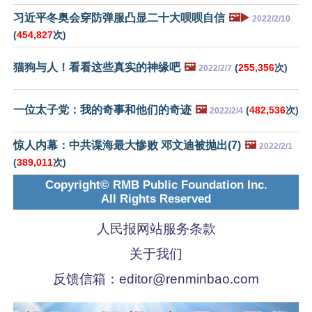
习近平冬奥会穿防弹服凸显二十大呗呗自信
🖼️▶️
2022/2/10
(
454,827
次)
猫狗与人！看看这些真实的神缘吧
🖼️
(
255,356
次)
2022/2/7
一位太子党：我的奇事和他们的奇迹
🖼️
(
482,536
次)
2022/2/4
惊人内幕：中共谍海最大惨败 邓文迪被抛出(7)
🖼️
2022/2/1
(
389,011
次)
Copyright© RMB Public Foundation Inc.
All Rights Reserved
人民报网站服务条款
关于我们
反馈信箱：
editor@renminbao.com