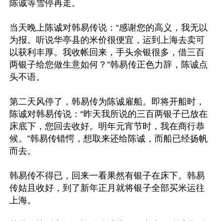
陈诚等雪停再走。

当天晚上陈诚对韩易传说：“感谢您的高义，我无以
为报。听说华亭县的米价很便宜，运到上海去卖可
以获利丰厚。我收帐回来，手头余银很多，借三百
两银子给您做生意如何？”韩易传正色力辞，陈诚点
头不语。

第二天风停了，韩易传为陈诚雇船。即将开船时，
陈诚对韩易传说：“昨天我所说的三百两银子已放在
床底下，您回去收好。明年元宵节时，我在商行恭
候。”韩易传错愕，想取来还给陈诚，而船已经扬帆
而去。

韩易传不得已，回来一看果然有银子在床下。韩易
传姑且收好，到了新年正月就将银子全部买米运往
上海。
