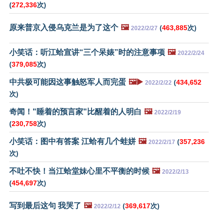
(
272,336
次)
原来普京入侵乌克兰是为了这个
🖼️
(
463,885
次)
2022/2/27
小笑话：听江蛤宣讲“三个呆婊”时的注意事项
🖼️
2022/2/24
(
379,085
次)
中共极可能因这事触怒军人而完蛋
🖼️▶️
(
434,652
2022/2/22
次)
奇闻！"睡着的预言家"比醒着的人明白
🖼️
2022/2/19
(
230,758
次)
小笑话：图中有答案 江蛤有几个蛙姘
🖼️
(
357,236
2022/2/17
次)
不吐不快！当江蛤堂妹心里不平衡的时候
🖼️
2022/2/13
(
454,697
次)
写到最后这句 我哭了
🖼️
(
369,617
次)
2022/2/12