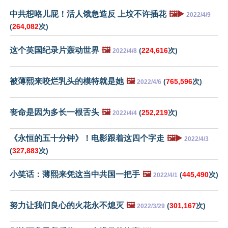
中共想咯儿屁！活人饿急造反 上坟不许插花
🖼️▶️
2022/4/9
(
264,082
次)
这个英国纪录片轰动世界
🖼️
(
224,616
次)
2022/4/8
被薄熙来咬烂乳头的模特就是她
🖼️
(
765,596
次)
2022/4/6
丧命是因为多长一根舌头
🖼️
(
252,219
次)
2022/4/4
《永恒的五十分钟》！电影跟着这四个字走
🖼️▶️
2022/4/3
(
327,883
次)
小笑话：薄熙来凭这当中共国一把手
🖼️
(
445,490
次)
2022/4/1
努力让我们良心的火花永不熄灭
🖼️
(
301,167
次)
2022/3/29