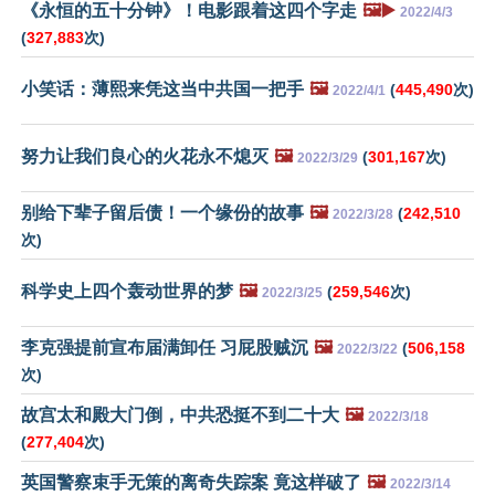
《永恒的五十分钟》！电影跟着这四个字走
🖼️▶️
2022/4/3
(
327,883
次)
小笑话：薄熙来凭这当中共国一把手
🖼️
(
445,490
次)
2022/4/1
努力让我们良心的火花永不熄灭
🖼️
(
301,167
次)
2022/3/29
别给下辈子留后债！一个缘份的故事
🖼️
(
242,510
2022/3/28
次)
科学史上四个轰动世界的梦
🖼️
(
259,546
次)
2022/3/25
李克强提前宣布届满卸任 习屁股贼沉
🖼️
(
506,158
2022/3/22
次)
故宫太和殿大门倒，中共恐挺不到二十大
🖼️
2022/3/18
(
277,404
次)
英国警察束手无策的离奇失踪案 竟这样破了
🖼️
2022/3/14