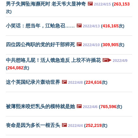
男子失脚坠海濒死时 老天爷大显神奇
🖼️
(
263,153
2022/4/15
次)
小笑话：想当年，江蛤急召……
🖼️
(
416,165
次)
2022/4/13
四位因公殉职的党的好干部猝死
🖼️
(
309,905
次)
2022/4/10
中共想咯儿屁！活人饿急造反 上坟不许插花
🖼️▶️
2022/4/9
(
264,082
次)
这个英国纪录片轰动世界
🖼️
(
224,616
次)
2022/4/8
被薄熙来咬烂乳头的模特就是她
🖼️
(
765,596
次)
2022/4/6
丧命是因为多长一根舌头
🖼️
(
252,219
次)
2022/4/4