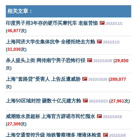
相关文章：
印度男子用3年存的硬币买摩托车 老板苦恼
🖼️
2022/11/1
(
46,877
次)
上海同济大学生集体抗争 全楼拒绝去方舱
🖼️
2022/11/1
(
31,030
次)
杀人提头上街 网传南宁男子恐怖行径
🖼️
(
29,650
2022/10/30
次)
上海"套路贷"受害人 上告反遭威胁
🖼️
(
289,077
2022/10/28
次)
上海50区域封控 砸数十亿元建方舱
🖼️
(
27,961
次)
2022/10/23
咸潮致水质超标 上海官方辟谣市民忙囤水
🖼️
2022/10/16
(
27,309
次)
上海交通管控升级 地铁警察增多 增液体检查
🖼️
2022/10/5