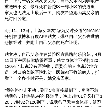
日，上海一名女网友发文称，自己父亲因为咳嗽严
重送医不收，最终死在普陀区一栋小区的楼道里，
家人也无法见上最后一面。网友希望她为其父亲的
死讨回公道。

4月11、12日，上海女网友“@为父讨公道的NANA”
分别在微博和百度APP贴文，爆料自己父亲去世的
悲惨经过，并附上自己父亲的死亡证明。

贴文称，自己父亲住在普陀区宜昌路的乐怡苑，4月
11日下午因咳嗽咳得严重，感觉身体吃不消打120。
120来了却说没有医院收，居委会的人也说没地方
送，对口的普陀医院和纺一医院都不收治病人，折
腾了一个多小时还是让她父亲回家。

“我爸路也走不动，到了5楼直接晕倒了，房客不敢
动我爸，让他躺5楼的楼道里，晚上7时01分又打了1
20，7时32分120到了，说我爸已无生命体征，随即