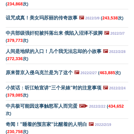
(
234,868
次)
诅咒成真！美女玛苏丽的传奇故事
🖼️
(
243,538
次)
2022/3/9
中共部级强奸犯被抖落出来 俄陷入沼泽不拔脚
🖼️
2022/3/7
(
379,773
次)
人间是地狱的入口！几个我无法忘却的小故事
🖼️
2022/2/28
(
272,336
次)
原来普京入侵乌克兰是为了这个
🖼️
(
463,885
次)
2022/2/27
小笑话：听江蛤宣讲“三个呆婊”时的注意事项
🖼️
2022/2/24
(
379,085
次)
中共极可能因这事触怒军人而完蛋
🖼️▶️
(
434,652
2022/2/22
次)
奇闻！"睡着的预言家"比醒着的人明白
🖼️
2022/2/19
(
230,758
次)