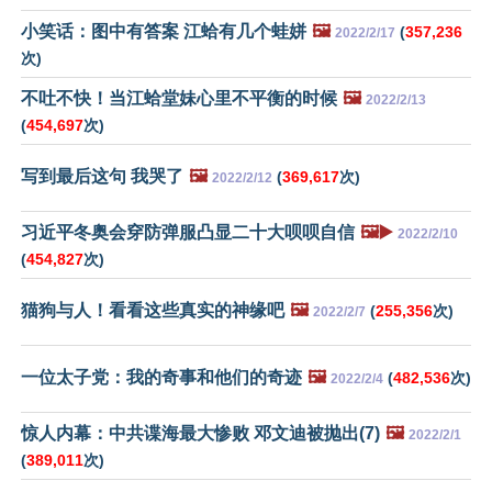
小笑话：图中有答案 江蛤有几个蛙姘
🖼️
(
357,236
2022/2/17
次)
不吐不快！当江蛤堂妹心里不平衡的时候
🖼️
2022/2/13
(
454,697
次)
写到最后这句 我哭了
🖼️
(
369,617
次)
2022/2/12
习近平冬奥会穿防弹服凸显二十大呗呗自信
🖼️▶️
2022/2/10
(
454,827
次)
猫狗与人！看看这些真实的神缘吧
🖼️
(
255,356
次)
2022/2/7
一位太子党：我的奇事和他们的奇迹
🖼️
(
482,536
次)
2022/2/4
惊人内幕：中共谍海最大惨败 邓文迪被抛出(7)
🖼️
2022/2/1
(
389,011
次)