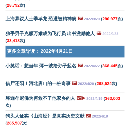
(
28,792
次)
上海异议人士季孝龙 恐遭被精神病
🖼️
(
290,977
次)
2022/9/29
独手男子克服万难成为飞行员 出书激励他人
🖼️
2022/9/23
(
33,418
次)
更多文章导读：
2022年4月21日
小笑话：想当年 薄一波给孙子起名
🖼️
(
368,445
次)
2022/4/22
借尸还阳！河北唐山的一桩奇事
🖼️
(
268,524
次)
2022/4/20
释迦牟尼佛为何救不了他家乡的人
🖼️▶️
(
363,003
2022/4/19
次)
狗头人证实《山海经》是真实历史文献
🖼️
2022/4/18
(
285,507
次)