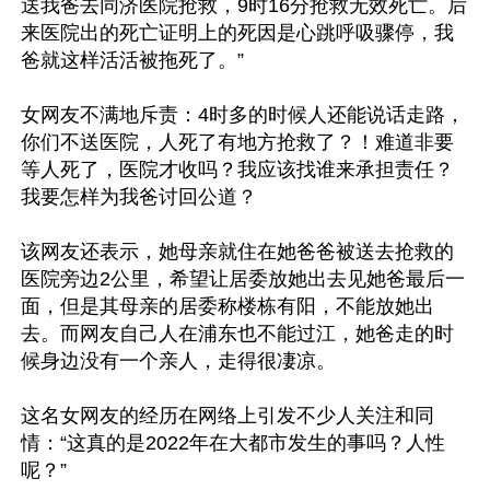
送我爸去同济医院抢救，9时16分抢救无效死亡。后
来医院出的死亡证明上的死因是心跳呼吸骤停，我
爸就这样活活被拖死了。”

女网友不满地斥责：4时多的时候人还能说话走路，
你们不送医院，人死了有地方抢救了？！难道非要
等人死了，医院才收吗？我应该找谁来承担责任？
我要怎样为我爸讨回公道？

该网友还表示，她母亲就住在她爸爸被送去抢救的
医院旁边2公里，希望让居委放她出去见她爸最后一
面，但是其母亲的居委称楼栋有阳，不能放她出
去。而网友自己人在浦东也不能过江，她爸走的时
候身边没有一个亲人，走得很凄凉。

这名女网友的经历在网络上引发不少人关注和同
情：“这真的是2022年在大都市发生的事吗？人性
呢？”
