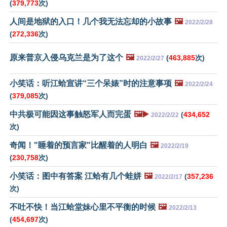
(
379,773
次)
人间是地狱的入口！几个我无法忘却的小故事
🖼️
2022/2/28
(
272,336
次)
原来普京入侵乌克兰是为了这个
🖼️
(
463,885
次)
2022/2/27
小笑话：听江蛤宣讲“三个呆婊”时的注意事项
🖼️
2022/2/24
(
379,085
次)
中共极可能因这事触怒军人而完蛋
🖼️▶️
(
434,652
2022/2/22
次)
奇闻！"睡着的预言家"比醒着的人明白
🖼️
2022/2/19
(
230,758
次)
小笑话：图中有答案 江蛤有几个蛙姘
🖼️
(
357,236
2022/2/17
次)
不吐不快！当江蛤堂妹心里不平衡的时候
🖼️
2022/2/13
(
454,697
次)