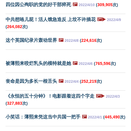
四位因公殉职的党的好干部猝死
🖼️
(
309,905
次)
2022/4/10
中共想咯儿屁！活人饿急造反 上坟不许插花
🖼️▶️
2022/4/9
(
264,082
次)
这个英国纪录片轰动世界
🖼️
(
224,616
次)
2022/4/8
被薄熙来咬烂乳头的模特就是她
🖼️
(
765,596
次)
2022/4/6
丧命是因为多长一根舌头
🖼️
(
252,219
次)
2022/4/4
《永恒的五十分钟》！电影跟着这四个字走
🖼️▶️
2022/4/3
(
327,883
次)
小笑话：薄熙来凭这当中共国一把手
🖼️
(
445,490
次)
2022/4/1