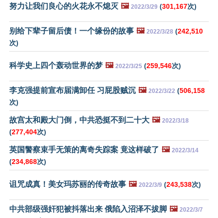
努力让我们良心的火花永不熄灭
🖼️
(
301,167
次)
2022/3/29
别给下辈子留后债！一个缘份的故事
🖼️
(
242,510
2022/3/28
次)
科学史上四个轰动世界的梦
🖼️
(
259,546
次)
2022/3/25
李克强提前宣布届满卸任 习屁股贼沉
🖼️
(
506,158
2022/3/22
次)
故宫太和殿大门倒，中共恐挺不到二十大
🖼️
2022/3/18
(
277,404
次)
英国警察束手无策的离奇失踪案 竟这样破了
🖼️
2022/3/14
(
234,868
次)
诅咒成真！美女玛苏丽的传奇故事
🖼️
(
243,538
次)
2022/3/9
中共部级强奸犯被抖落出来 俄陷入沼泽不拔脚
🖼️
2022/3/7