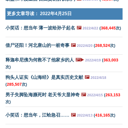
更多文章导读：
2022年4月25日
小笑话：想当年 薄一波给孙子起名
🖼️
(
368,445
次)
2022/4/22
借尸还阳！河北唐山的一桩奇事
🖼️
(
268,524
次)
2022/4/20
释迦牟尼佛为何救不了他家乡的人
🖼️▶️
(
363,003
2022/4/19
次)
狗头人证实《山海经》是真实历史文献
🖼️
2022/4/18
(
285,507
次)
男子失脚坠海濒死时 老天爷大显神奇
🖼️
(
263,153
2022/4/15
次)
小笑话：想当年，江蛤急召……
🖼️
(
416,165
次)
2022/4/13