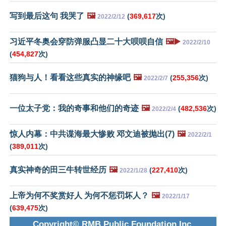
写到最后这句 我哭了
🖼️
(
369,617
次)
2022/2/12
习近平冬奥会穿防弹服凸显二十大呗呗自信
🖼️▶️
2022/2/10
(
454,827
次)
猫狗与人！看看这些真实的神缘吧
🖼️
(
255,356
次)
2022/2/7
一位太子党：我的奇事和他们的奇迹
🖼️
(
482,536
次)
2022/2/4
惊人内幕：中共谍海最大惨败 邓文迪被抛出(7)
🖼️
2022/2/1
(
389,011
次)
真实神奇的田三牛转世经历
🖼️
(
227,410
次)
2022/1/28
上帝为何不奖赏好人 为何不惩罚坏人？
🖼️
2022/1/17
(
639,475
次)
Copyright© RMB Public Foundation Inc.