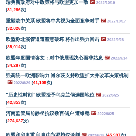
瑞典新政府对中政策将与欧盟更加一致
🖼️
2022/10/19
(
31,286
次)
重塑欧中关系 欧盟将中共视为全面竞争对手
🖼️
2022/10/17
(
32,026
次)
欧盟称北溪管道遭蓄意破坏 将作出强力回击
🖼️
2022/9/28
(
35,014
次)
欧盟年度国情咨文：对中俄展现决心而非姑息
🖼️
2022/9/14
(
34,287
次)
强调统一欧洲影响力 肖尔茨支持欧盟扩大并改革决策机制
🖼️
(
41,109
次)
2022/8/29
"历史性时刻" 欧盟授予乌克兰候选国地位
🖼️
2022/6/25
(
42,853
次)
河南监管局前静坐抗议数百储户 遭维稳
🖼️
2022/6/25
(
274,637
次)
欧盟和印度重启 自由贸易协议谈判
🖼️
(
45,997
次)
2022/6/18