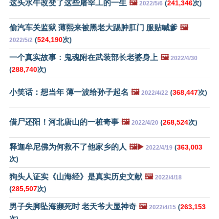
这头水牛改变了这些屠宰工的一生
🖼️
(
241,346
次)
2022/5/6
偷汽车关监狱 薄熙来被黑老大踢肿肛门 服贴喊爹
🖼️
(
524,190
次)
2022/5/2
一个真实故事：鬼魂附在武装部长老婆身上
🖼️
2022/4/30
(
288,740
次)
小笑话：想当年 薄一波给孙子起名
🖼️
(
368,447
次)
2022/4/22
借尸还阳！河北唐山的一桩奇事
🖼️
(
268,524
次)
2022/4/20
释迦牟尼佛为何救不了他家乡的人
🖼️▶️
(
363,003
2022/4/19
次)
狗头人证实《山海经》是真实历史文献
🖼️
2022/4/18
(
285,507
次)
男子失脚坠海濒死时 老天爷大显神奇
🖼️
(
263,153
2022/4/15
次)