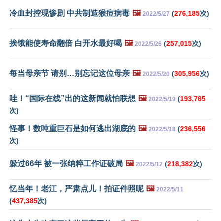
冷血封控现惨剧 中共制造猴痘病毒
🖼️
(
276,185
次)
2022/5/27
挨饿能使寿命翻倍 白开水最好喝
🖼️
(
257,015
次)
2022/5/26
每当母亲节 请别…别忘记这位母亲
🖼️
(
305,956
次)
2022/5/20
哇！“国际在线”出的这新闻就怕联想
🖼️
(
193,765
2022/5/19
次)
怪事！数吨重巨石是如何逃出湖底的
🖼️
(
236,556
2022/5/18
次)
躲过66年 被一张纳粹工作证破局
🖼️
(
218,382
次)
2022/5/12
忆当年！老江，严肃点儿！拍证件照呢
🖼️
2022/5/11
(
437,385
次)