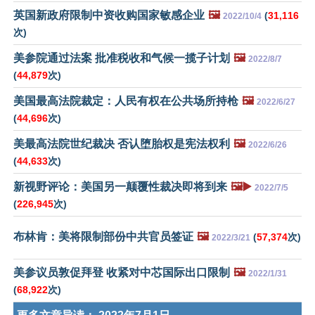
英国新政府限制中资收购国家敏感企业
🖼️
(
31,116
2022/10/4
次)
美参院通过法案 批准税收和气候一揽子计划
🖼️
2022/8/7
(
44,879
次)
美国最高法院裁定：人民有权在公共场所持枪
🖼️
2022/6/27
(
44,696
次)
美最高法院世纪裁决 否认堕胎权是宪法权利
🖼️
2022/6/26
(
44,633
次)
新视野评论：美国另一颠覆性裁决即将到来
🖼️▶️
2022/7/5
(
226,945
次)
布林肯：美将限制部份中共官员签证
🖼️
(
57,374
次)
2022/3/21
美参议员敦促拜登 收紧对中芯国际出口限制
🖼️
2022/1/31
(
68,922
次)