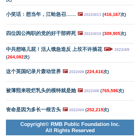
小笑话：想当年，江蛤急召……
🖼️
(
416,167
次)
2022/4/13
四位因公殉职的党的好干部猝死
🖼️
(
309,905
次)
2022/4/10
中共想咯儿屁！活人饿急造反 上坟不许插花
🖼️▶️
2022/4/9
(
264,082
次)
这个英国纪录片轰动世界
🖼️
(
224,616
次)
2022/4/8
被薄熙来咬烂乳头的模特就是她
🖼️
(
765,596
次)
2022/4/6
丧命是因为多长一根舌头
🖼️
(
252,219
次)
2022/4/4
Copyright© RMB Public Foundation Inc.
All Rights Reserved