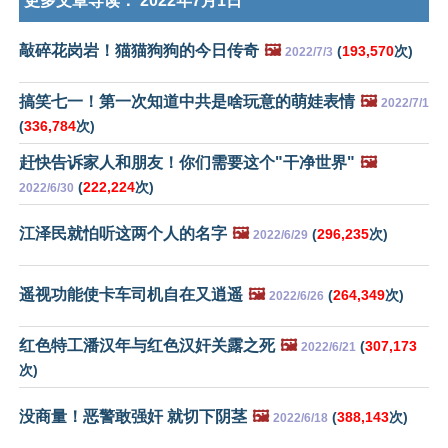
更多文章导读：
2022年7月1日
敲碎花岗岩！猫猫狗狗的今日传奇
🖼️
(
193,570
次)
2022/7/3
搞笑七一！第一次知道中共是啥玩意的萌娃表情
🖼️
2022/7/1
(
336,784
次)
赶快告诉家人和朋友！你们需要这个"干净世界"
🖼️
(
222,224
次)
2022/6/30
江泽民就怕听这两个人的名字
🖼️
(
296,235
次)
2022/6/29
遥视功能使卡车司机自在又逍遥
🖼️
(
264,349
次)
2022/6/26
红色特工潘汉年与红色汉奸关露之死
🖼️
(
307,173
2022/6/21
次)
没商量！恶警敢强奸 就切下阴茎
🖼️
(
388,143
次)
2022/6/18