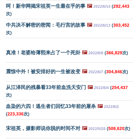
呵！新华网揭宋祖英一生最在乎的事
🖼️
(
292,443
2022/6/14
次)
中共决不解密的密闻：毛行宫的故事
🖼️
(
303,452
2022/6/13
次)
真准！老婆给薄熙来占了一个死卦
🖼️
(
366,829
次)
2022/6/8
震惊中外！被安排好的一生被改变
🖼️
(
304,846
次)
2022/6/7
从江泽民的残暴看33年前血洗天安门
🖼️
(
254,437
2022/6/4
次)
血染的六四！逃生者们回忆33年前的屠杀
🖼️
2022/6/2
(
223,336
次)
宋祖英，摄影师说你脱的时间不对
🖼️
(
508,620
次)
2022/5/28