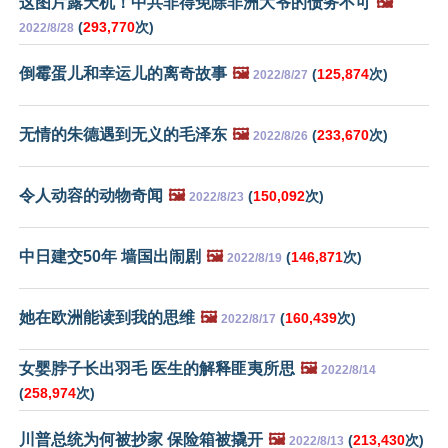
这图片露天机！中共非得免除非洲大爷的债务不可
🖼️
(
293,770
次)
2022/8/28
倒霉蛋儿和幸运儿的离奇故事
🖼️
(
125,874
次)
2022/8/27
无情的朱德遇到无义的毛泽东
🖼️
(
233,670
次)
2022/8/26
令人动容的动物奇闻
🖼️
(
150,092
次)
2022/8/23
中日建交50年 墙国出闹剧
🖼️
(
146,871
次)
2022/8/19
她在欧洲能读到我的思维
🖼️
(
160,439
次)
2022/8/17
女婴脖子长出羽毛 医生的解释匪夷所思
🖼️
2022/8/14
(
258,974
次)
川普总统为何被抄家 保险箱被撬开
🖼️
(
213,430
次)
2022/8/13