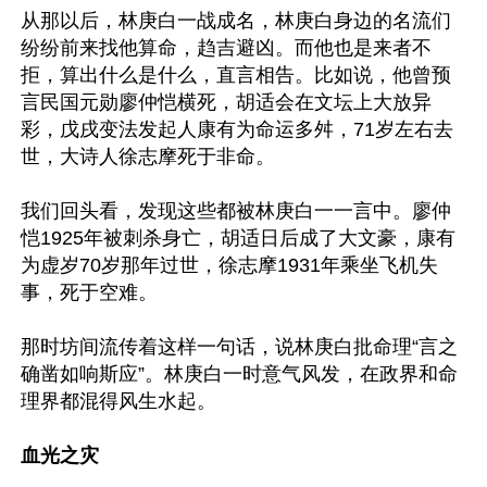
从那以后，林庚白一战成名，林庚白身边的名流们
纷纷前来找他算命，趋吉避凶。而他也是来者不
拒，算出什么是什么，直言相告。比如说，他曾预
言民国元勋廖仲恺横死，胡适会在文坛上大放异
彩，戊戌变法发起人康有为命运多舛，71岁左右去
世，大诗人徐志摩死于非命。

我们回头看，发现这些都被林庚白一一言中。廖仲
恺1925年被刺杀身亡，胡适日后成了大文豪，康有
为虚岁70岁那年过世，徐志摩1931年乘坐飞机失
事，死于空难。

那时坊间流传着这样一句话，说林庚白批命理“言之
确凿如响斯应”。林庚白一时意气风发，在政界和命
理界都混得风生水起。

血光之灾