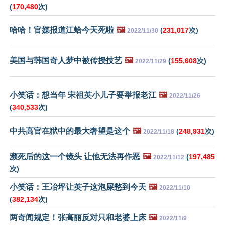
(
170,480
次)
哈哈！官媒报道江蛤今天死啦
🖼️
(
231,017
次)
2022/11/30
美国与韩国奇人梦中被传授技艺
🖼️
(
155,608
次)
2022/11/29
小笑话：想当年 宋祖英小儿子要举报老江
🖼️
2022/11/26
(
340,533
次)
中共高官在狱中的最大奢望是这个
🖼️
(
248,931
次)
2022/11/18
濒死后的这一个镜头 让他无法再作恶
🖼️
(
197,485
2022/11/12
次)
小笑话：王冶坪让英子这泡屎憋到今天
🖼️
2022/11/10
(
382,134
次)
两奇闻规定！张高丽反对只和老婆上床
🖼️
2022/11/9