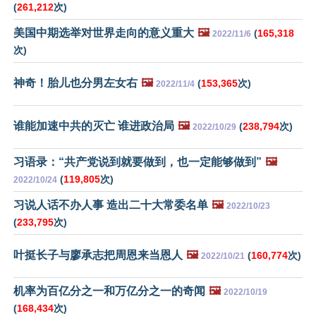
(
261,212
次)
美国中期选举对世界走向的意义重大
🖼️
(
165,318
2022/11/6
次)
神奇！胎儿也分男左女右
🖼️
(
153,365
次)
2022/11/4
谁能加速中共的灭亡 谁进政治局
🖼️
(
238,794
次)
2022/10/29
习语录：“共产党说到就要做到，也一定能够做到”
🖼️
(
119,805
次)
2022/10/24
习说人话不办人事 造出二十大常委名单
🖼️
2022/10/23
(
233,795
次)
叶挺长子与廖承志把周恩来当恩人
🖼️
(
160,774
次)
2022/10/21
机率为百亿分之一和万亿分之一的奇闻
🖼️
2022/10/19
(
168,434
次)