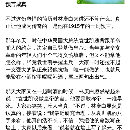
预言成真
不过这份彪悍的简历对林庚白来讲还不算什么。真
正让他成为传奇的，是他在1915年的一则预言。

那年冬天，时任中华民国大总统袁世凯违背跟革命
党人的约定，决定自己登基做皇帝。当年参与辛亥
革命的年轻人们个个气得义愤填膺，但又不能拿他
怎么样，毕竟袁世凯手握重兵，大家一时还拉不起
一支强大的队伍来跟他抗衡。唯一能做的，也就只
能聚在小酒馆里喝喝闷酒，骂上两句出出气。

那天大家又在一起喝酒的时候，林庚白忽然站起来
说：“袁世凯没做皇帝的命。他要是敢称帝，一准早
死。大家都笑笑，没人当真。”不过，林庚白显然是
认真的，接着说：“我最近研究命理，从袁世凯的八
字来看，他真的活不长，不信，我把他的命数写在
墙上，大家以后来看。”说着就在墙上写了起来。不