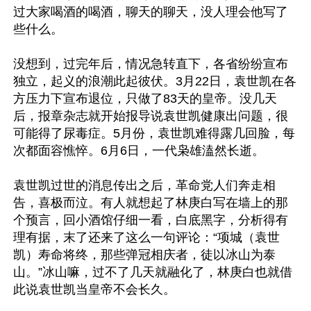
过大家喝酒的喝酒，聊天的聊天，没人理会他写了
些什么。

没想到，过完年后，情况急转直下，各省纷纷宣布
独立，起义的浪潮此起彼伏。3月22日，袁世凯在各
方压力下宣布退位，只做了83天的皇帝。没几天
后，报章杂志就开始报导说袁世凯健康出问题，很
可能得了尿毒症。5月份，袁世凯难得露几回脸，每
次都面容憔悴。6月6日，一代枭雄溘然长逝。

袁世凯过世的消息传出之后，革命党人们奔走相
告，喜极而泣。有人就想起了林庚白写在墙上的那
个预言，回小酒馆仔细一看，白底黑字，分析得有
理有据，末了还来了这么一句评论：“项城（袁世
凯）寿命将终，那些弹冠相庆者，徒以冰山为泰
山。”冰山嘛，过不了几天就融化了，林庚白也就借
此说袁世凯当皇帝不会长久。
