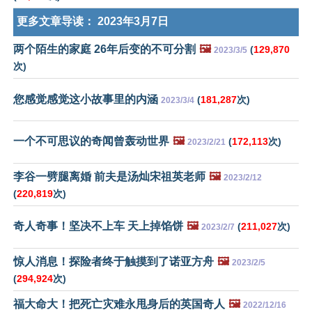
更多文章导读：
2023年3月7日
两个陌生的家庭 26年后变的不可分割
🖼️
(
129,870
2023/3/5
次)
您感觉感觉这小故事里的内涵
(
181,287
次)
2023/3/4
一个不可思议的奇闻曾轰动世界
🖼️
(
172,113
次)
2023/2/21
李谷一劈腿离婚 前夫是汤灿宋祖英老师
🖼️
2023/2/12
(
220,819
次)
奇人奇事！坚决不上车 天上掉馅饼
🖼️
(
211,027
次)
2023/2/7
惊人消息！探险者终于触摸到了诺亚方舟
🖼️
2023/2/5
(
294,924
次)
福大命大！把死亡灾难永甩身后的英国奇人
🖼️
2022/12/16