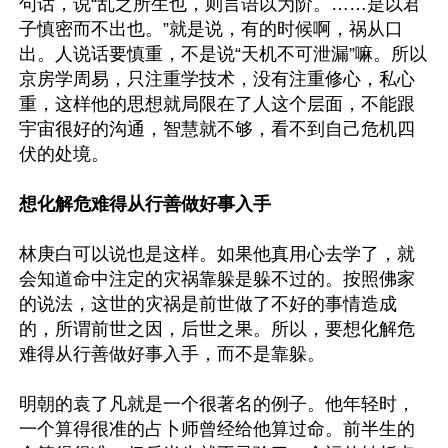
句话，说“乱之所生也，则言语以为阶。……是以君
子慎密而不出也。”就是说，有的时候啊，祸从口
出。人说话要慎重，不是说“天机不可泄漏”嘛。所以
京房学周易，只注重学技术，没有注重修心，私心
重，这样他的思想就局限在了人这个层面，不能跟
宇宙很好的沟通，智慧就不够，看不到自己危机四
伏的处境。

想化解危难得从行善做好事入手
林庚白可以说也是这样。如果他真用心去学了，就
会知道命中注定的灾祸靠躲是躲不过的。按照佛家
的说法，这世的灾祸是前世做了不好的事情造成
的，所谓前世之因，后世之果。所以，要想化解危
难得从行善做好事入手，而不是靠躲。

明朝的袁了凡就是一个很著名的例子。他年轻时，
一个算得很准的占卜师曾经给他算过命。前半生的