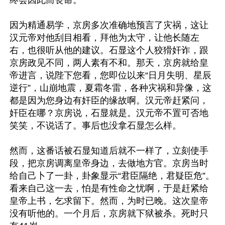
终会因此而丧命。

因为精通易学，京房多次准确地预言了灾祸，这让
汉元帝对他刮目相看，拜他为太守，让他长随左
右，也很听从他的建议。石显这个人狡猾奸诈，跟
京房政见不同，两人素有不和。那天，京房就给皇
帝进言，说陛下您看，您即位以来“日月失明、星辰
逆行”，山崩地震，夏霜冬雷，各种灾祸和异像，这
都是因为您身边有奸臣的缘故啊。汉元帝赶紧问，
奸臣在哪？京房说，石显就是。汉元帝不置可否地
笑笑，不说话了。事后也没拿石显怎么样。

然而，这番话被石显知道后就不一样了，立刻使手
段，把京房调离皇帝身边，去做地方官。京房当时
给自己卜了一卦，卦象显示“君臣隔绝，君疑臣危”。
看来自己这一去，怕是有性命之忧啊，于是赶紧给
皇帝上书，乞求留下。然而，为时已晚。这次皇帝
没有听他的。一个月后，京房就下狱被杀。死时只