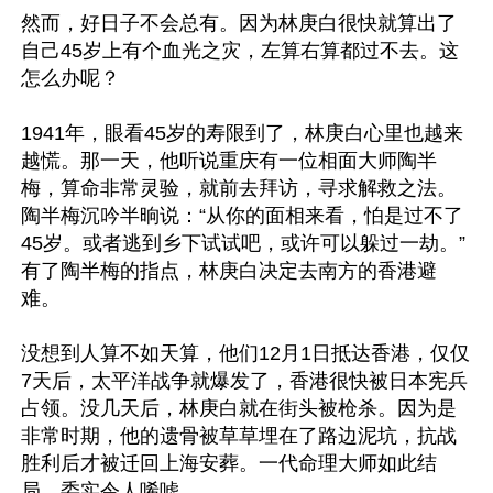
然而，好日子不会总有。因为林庚白很快就算出了
自己45岁上有个血光之灾，左算右算都过不去。这
怎么办呢？

1941年，眼看45岁的寿限到了，林庚白心里也越来
越慌。那一天，他听说重庆有一位相面大师陶半
梅，算命非常灵验，就前去拜访，寻求解救之法。
陶半梅沉吟半晌说：“从你的面相来看，怕是过不了
45岁。或者逃到乡下试试吧，或许可以躲过一劫。”
有了陶半梅的指点，林庚白决定去南方的香港避
难。

没想到人算不如天算，他们12月1日抵达香港，仅仅
7天后，太平洋战争就爆发了，香港很快被日本宪兵
占领。没几天后，林庚白就在街头被枪杀。因为是
非常时期，他的遗骨被草草埋在了路边泥坑，抗战
胜利后才被迁回上海安葬。一代命理大师如此结
局，委实令人唏嘘。
