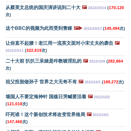
从蔡英文总统的国庆演讲说到二十大
🖼️
(
170,120
2022/10/14
次)
这个BBC的视频为此而受到青睐
🖼️▶️
(
145,494
次)
2022/10/13
让你直不起腰！老江用一流英文面对小宋丈夫的袭击
🖼️
(
322,619
次)
2022/10/11
二十大前 扒扒三呆婊是咋教唆淫乱的
🖼️
(
282,864
2022/10/9
次)
祖父投胎做孙子 世界之大无奇不有
🖼️
(
189,272
次)
2022/10/3
墙国人不要定海神针 国殇日哭喊要活着
🖼️
2022/10/2
(
121,018
次)
吓死谁！这个新创技术将改变世界格局
🖼️
2022/10/1
(
147,466
次)