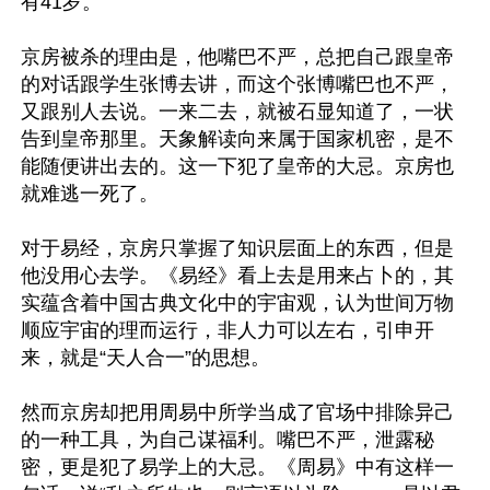
有41岁。

京房被杀的理由是，他嘴巴不严，总把自己跟皇帝
的对话跟学生张博去讲，而这个张博嘴巴也不严，
又跟别人去说。一来二去，就被石显知道了，一状
告到皇帝那里。天象解读向来属于国家机密，是不
能随便讲出去的。这一下犯了皇帝的大忌。京房也
就难逃一死了。

对于易经，京房只掌握了知识层面上的东西，但是
他没用心去学。《易经》看上去是用来占卜的，其
实蕴含着中国古典文化中的宇宙观，认为世间万物
顺应宇宙的理而运行，非人力可以左右，引申开
来，就是“天人合一”的思想。

然而京房却把用周易中所学当成了官场中排除异己
的一种工具，为自己谋福利。嘴巴不严，泄露秘
密，更是犯了易学上的大忌。《周易》中有这样一