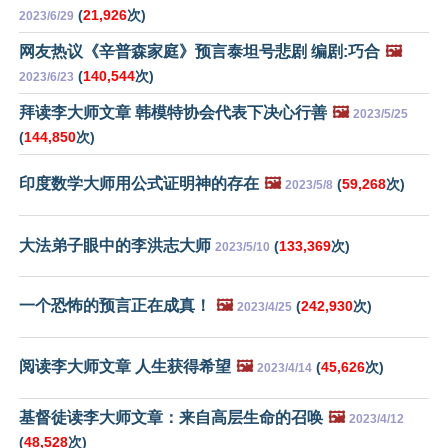
(
21,926
次)
2023/6/29
网友热议《辛普森家庭》预言泰坦号悲剧 编剧:巧合
🖼️
(
140,544
次)
2023/6/23
拜读李大师文章 韩模特协会代表下决心行善
🖼️
2023/5/25
(
144,850
次)
印度数学大师用公式证明神的存在
🖼️
(
59,268
次)
2023/5/8
大法弟子眼中的李洪志大师
(
133,369
次)
2023/5/10
一个恐怖的预言正在成真！
🖼️
(
242,930
次)
2023/4/25
阅读李大师文章 人生获得希望
🖼️
(
45,626
次)
2023/4/14
基督徒读李大师文章：来自高层生命的召唤
🖼️
2023/4/12
(
48,528
次)