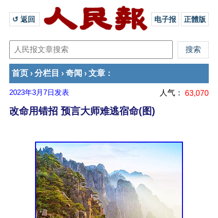
↺ 返回 
电子报
正體版
首页
分栏目
奇闻
文章
›
›
›
：
2023年3月7日
发表
人气：
63,070
改命用错招 预言大师难逃宿命(图)