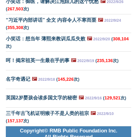
小笑话：御医，请解决江泡妞儿的这个忧愁
🖼️
2022/9/26
(
267,503
次)
“习近平内部讲话” 全文 内容令人不寒而栗
🖼️
2022/9/24
(
355,308
次)
小笑话：想当年 薄熙来教训瓜瓜失败
🖼️
(
308,104
2022/9/20
次)
呵！揭宋祖英一生最在乎的事
🖼️
(
235,136
次)
2022/9/19
名字奇遇记
🖼️
(
145,226
次)
2022/9/18
英国2岁婴孩会读多国文字的秘密
🖼️
(
129,521
次)
2022/9/16
三千年古飞机证明猴子不是人类的祖宗
🖼️
2022/9/10
(
157,137
次)
Copyright© RMB Public Foundation Inc.
All Rights Reserved