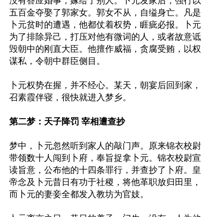
没有答应婚事，嫁给了别人。卜元发家后，强行以
五百金夺娶了郭家女。郭女不从，自缢身亡。凡是
卜元贫时的遭遇，他都仗着权势，睚疵必报。卜元
为了排除异己，打压对他有微词的人，或者故意诋
毁朝中的刚直大臣。他擅作威福，贪腐受贿，以权
谋私，令朝中群臣侧目。

卜元权势在握，并不经心。某天，朝宴后回到家，
召素霞伴寝，很快就进入梦乡。

第二梦：天子降罚 宰相遭查抄
梦中，卜元忽然听到家人的敲门声。原来锦衣校尉
带领数十人闯到卜府，奉旨捉拿卜元。锦衣校尉宣
读旨意，公布他的十四条罪行，并查抄了卜府。皇
帝念及卜元昔日有功于社稷，将他革职放归田里，
而卜元的妻妾全都发入教坊为官妓。
