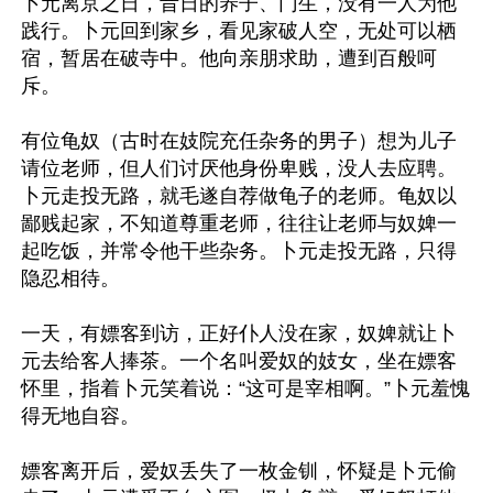
卜元离京之日，昔日的养子、门生，没有一人为他
践行。卜元回到家乡，看见家破人空，无处可以栖
宿，暂居在破寺中。他向亲朋求助，遭到百般呵
斥。

有位龟奴（古时在妓院充任杂务的男子）想为儿子
请位老师，但人们讨厌他身份卑贱，没人去应聘。
卜元走投无路，就毛遂自荐做龟子的老师。龟奴以
鄙贱起家，不知道尊重老师，往往让老师与奴婢一
起吃饭，并常令他干些杂务。卜元走投无路，只得
隐忍相待。

一天，有嫖客到访，正好仆人没在家，奴婢就让卜
元去给客人捧茶。一个名叫爱奴的妓女，坐在嫖客
怀里，指着卜元笑着说：“这可是宰相啊。”卜元羞愧
得无地自容。

嫖客离开后，爱奴丢失了一枚金钏，怀疑是卜元偷