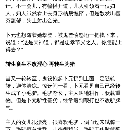
计。不一会儿，有幢幡开道，几人引领着一位妇
人，妇人虽然看上去身形枯瘦憔悴，但是散发出檀
芬馥郁，头上射出金光。

卜元也想随着她攀登，被鬼差愤怒地一把拽下来，
说道：“这是天神道，都是忠孝节义之人。你怎能上
得去？”

转生畜生不改淫心 再转生为猪
当又一轮转至，鬼役抱起卜元扔到上面。足随轮
转，遍体清凉。惊讶间一看，卜元看见自己已经转
生成了小毛驴。毛驴渐长，主人叫牠耕作，驮载重
物。但是卜元驴性甚劣，经常遭到鞭打也不改驴脾
气。

主人的女儿很漂亮，很喜欢毛驴，偶而过来试骑一
下。毛驴俯首承载，走得很稳当。毛驴工作时桀骜