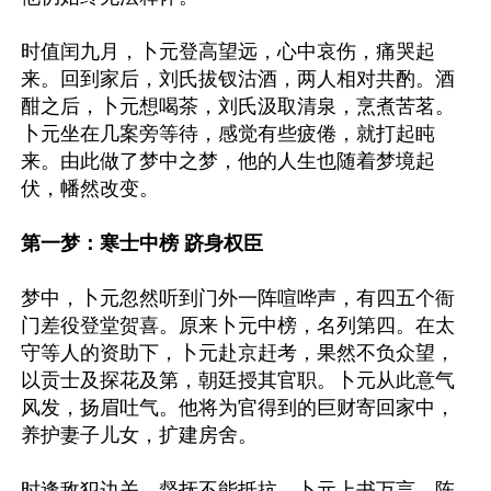
时值闰九月，卜元登高望远，心中哀伤，痛哭起
来。回到家后，刘氏拔钗沽酒，两人相对共酌。酒
酣之后，卜元想喝茶，刘氏汲取清泉，烹煮苦茗。
卜元坐在几案旁等待，感觉有些疲倦，就打起盹
来。由此做了梦中之梦，他的人生也随着梦境起
伏，幡然改变。

第一梦：寒士中榜 跻身权臣
梦中，卜元忽然听到门外一阵喧哗声，有四五个衙
门差役登堂贺喜。原来卜元中榜，名列第四。在太
守等人的资助下，卜元赴京赶考，果然不负众望，
以贡士及探花及第，朝廷授其官职。卜元从此意气
风发，扬眉吐气。他将为官得到的巨财寄回家中，
养护妻子儿女，扩建房舍。

时逢敌犯边关，督抚不能抵抗。卜元上书万言，陈