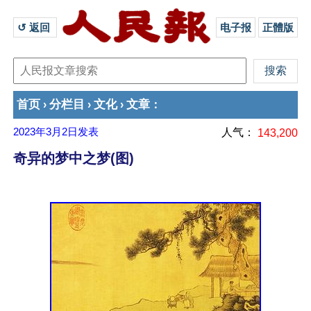
↺ 返回 
电子报
正體版
首页
分栏目
文化
文章
›
›
›
：
2023年3月2日
发表
人气：
143,200
奇异的梦中之梦(图)