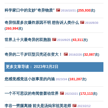
科学家口中的玄妙"奇异物质"
🖼️
(
255,930
次)
2016/10/31
奇异恒星多次爆炸原因不明 想告诉人类什么
🖼️
2016/9/30
(
260,994
次)
世界上十大最奇异的双胞胎
🖼️
(
43,311
次)
2016/9/25
奇异的二千岁巨型贝壳还在变大！
🖼️
(
32,087
次)
2016/2/26
更多文章导读：
2023年3月2日
您感觉感觉这小故事里的内涵
(
181,287
次)
2023/3/4
一个不可思议的奇闻曾轰动世界
🖼️
(
172,113
次)
2023/2/21
李谷一劈腿离婚 前夫是汤灿宋祖英老师
🖼️
2023/2/12