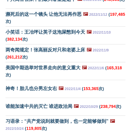
濒死后的这一个镜头 让他无法再作恶
🖼️
(
197,485
2022/11/12
次)
小笑话：王冶坪让英子这泡屎憋到今天
🖼️
2022/11/10
(
382,134
次)
两奇闻规定！张高丽反对只和老婆上床
🖼️
2022/11/9
(
261,212
次)
美国中期选举对世界走向的意义重大
🖼️
(
165,318
2022/11/6
次)
神奇！胎儿也分男左女右
🖼️
(
153,365
次)
2022/11/4
谁能加速中共的灭亡 谁进政治局
🖼️
(
238,794
次)
2022/10/29
习语录：“共产党说到就要做到，也一定能够做到”
🖼️
(
119,805
次)
2022/10/24