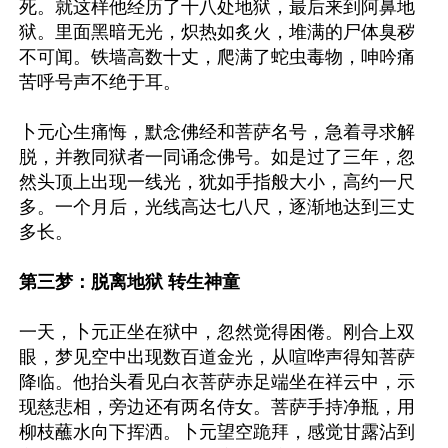
死。就这样他经历了十八处地狱，最后来到阿鼻地
狱。里面黑暗无光，炽热如炙火，堆满的尸体臭秽
不可闻。铁墙高数十丈，爬满了蛇虫毒物，呻吟痛
苦呼号声不绝于耳。

卜元心生痛悔，默念佛经和菩萨名号，急着寻求解
脱，并教同狱者一同诵念佛号。如是过了三年，忽
然头顶上出现一线光，犹如手指般大小，高约一尺
多。一个月后，光线高达七八尺，逐渐地达到三丈
多长。

第三梦：脱离地狱 转生神童
一天，卜元正坐在狱中，忽然觉得困倦。刚合上双
眼，梦见空中出现数百道金光，从喧哗声得知菩萨
降临。他抬头看见白衣菩萨赤足端坐在祥云中，示
现慈悲相，旁边还有两名侍女。菩萨手持净瓶，用
柳枝蘸水向下挥洒。卜元望空跪拜，感觉甘露沾到