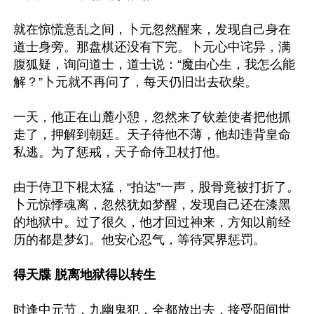
就在惊慌意乱之间，卜元忽然醒来，发现自己身在
道士身旁。那盘棋还没有下完。卜元心中诧异，满
腹狐疑，询问道士，道士说：“魔由心生，我怎么能
解？”卜元就不再问了，每天仍旧出去砍柴。

一天，他正在山麓小憩，忽然来了钦差使者把他抓
走了，押解到朝廷。天子待他不薄，他却违背皇命
私逃。为了惩戒，天子命侍卫杖打他。

由于侍卫下棍太猛，“拍达”一声，股骨竟被打折了。
卜元惊悸魂离，忽然犹如梦醒，发现自己还在漆黑
的地狱中。过了很久，他才回过神来，方知以前经
历的都是梦幻。他安心忍气，等待冥界惩罚。

得天牒 脱离地狱得以转生
时逢中元节，九幽鬼犯，全都放出去，接受阳间世