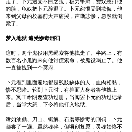
走了。卜元遭受不白之冤，极力争辩，爱奴怒打他
的脸，龟奴把卜元辞退了。卜元怨恨受到欺侮，他
来到父母的坟墓前大声痛哭，声嘶悲惨，忽然就倒
毙了。

梦入地狱 遭受惨毒刑罚
这时，两个鬼役用黑绳索将他拽走了。半路上，有
数百名小鬼跑来向他讨债索命，被鬼役喝止了。他
一直被拽到一个冥府。

卜元看到里面遍地都是残肢缺体的人，血肉相黏，
惨不忍睹。轮到卜元时，有兽面人身者将他拽上
来。冥王命阴差查功过册，当阅罢卜元的功过记录
后，当堂大怒，下令将他打入地狱。

诸如油鼎、刀山、锯解、石磨等惨毒的刑罚，卜元
都尝了一遍。虽然魂碎，但顷刻复原，灵魂始终不