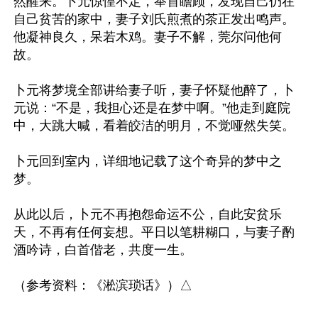
然醒来。卜元惊惶不定，举首瞻顾，发现自己仍在
自己贫苦的家中，妻子刘氏煎煮的茶正发出鸣声。
他凝神良久，呆若木鸡。妻子不解，莞尔问他何
故。

卜元将梦境全部讲给妻子听，妻子怀疑他醉了，卜
元说：“不是，我担心还是在梦中啊。”他走到庭院
中，大跳大喊，看着皎洁的明月，不觉哑然失笑。

卜元回到室内，详细地记载了这个奇异的梦中之
梦。

从此以后，卜元不再抱怨命运不公，自此安贫乐
天，不再有任何妄想。平日以笔耕糊口，与妻子酌
酒吟诗，白首偕老，共度一生。
