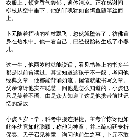
衣服上，顿觉香气馥郁，遍体清凉。正在感谢间，
柳枝从空中垂下，他的罪魂犹如食饵鱼随竿丝而
上。

卜元随着挥动的柳枝飘飞，忽然就堕落了，彷佛置
身在热水中。他一看自己，已经投胎转生成了小婴
儿。

这一生，他两岁时就能说话，看见书架上的书多半
都是以前曾读过。其父知道这孩子不一般，考问他
经典文章，他都能背诵如流，握笔就能书写文章。
父亲惊讶他实在聪慧，问他是怎么知道的，小孩也
只是笑着不语。由是众人知道了这是他携带前世记
忆的缘故。

小孩四岁上学，科考中接连报捷。主考官惊讶他如
此年幼竟如此聪颖，称他为神童，并上疏朝廷专折
保奏。天子召见神童，询问他前生之事，卜元不敢