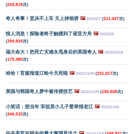
(
220,819
次)
奇人奇事！坚决不上车 天上掉馅饼
🖼️
(
211,027
次)
2023/2/7
惊人消息！探险者终于触摸到了诺亚方舟
🖼️
2023/2/5
(
294,924
次)
福大命大！把死亡灾难永甩身后的英国奇人
🖼️
2022/12/16
(
170,480
次)
哈哈！官媒报道江蛤今天死啦
🖼️
(
231,017
次)
2022/11/30
美国与韩国奇人梦中被传授技艺
🖼️
(
155,608
次)
2022/11/29
小笑话：想当年 宋祖英小儿子要举报老江
🖼️
2022/11/26
(
340,533
次)
中共高官在狱中的最大奢望是这个
🖼️
(
248,931
次)
2022/11/18