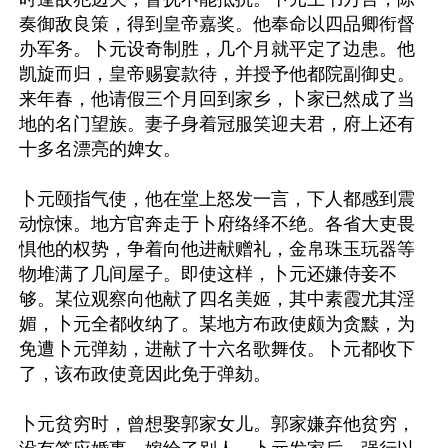
奏御敌良策，得到皇帝嘉奖。他奉命以四品卿衔督
办军务。卜元设奇制胜，几个月就平定了边患。他
凯旋而归，皇帝赐宴款待，并授予他都院副御史。
来年春，他请假三个月回到家乡，卜家已然成了当
地的名门望族。妻子身着冠服笑迎夫君，府上还有
十多名漂亮的婢女。

卜元颐指气使，他在堂上怒发一言，下人都感到震
动惊悚。地方官奔走于卜府络绎不绝。各省大吏畏
惧他的权势，争着向他进献赠礼，金帛珠玉玩器等
物堆满了几间屋子。即使这样，卜元还嫌侍妾不
够。某位观察向他献了四名美姬，其中素霞尤其淫
媚，卜元全都收纳了。某地方布政使颇为贪黩，为
免遭卜元弹劾，进献了十六名歌舞伎。卜元都收下
了，该布政使竟因此免于弹劾。

卜元贫穷时，曾想娶郭家女儿。郭家嫌弃他贫穷，