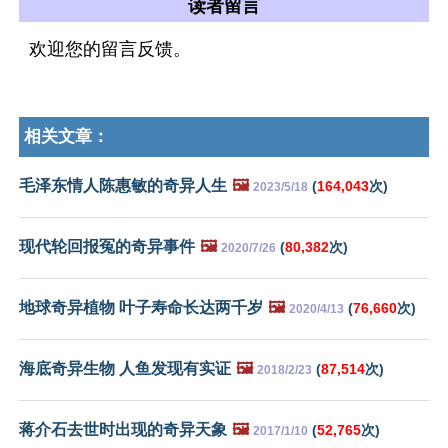
读者留言
欢迎您的留言反馈。
相关文章：
毛泽东情人陈惠敏的奇异人生
🖼️
(
164,043
次)
2023/5/18
现代轮回报冤的奇异事件
🖼️
(
80,382
次)
2020/7/26
地球奇异植物 叶子寿命长达两千岁
🖼️
(
76,660
次)
2020/4/13
海底奇异生物 人鱼发现有实证
🖼️
(
87,514
次)
2018/2/23
蒋介石去世时出现的奇异天象
🖼️
(
52,765
次)
2017/1/10