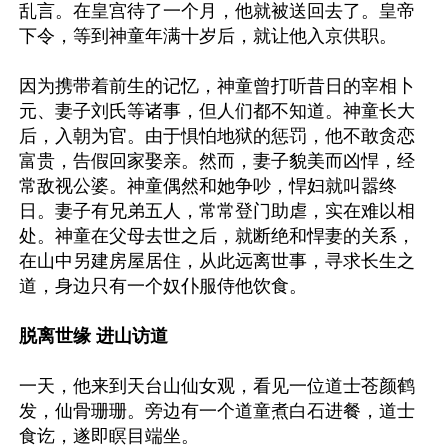
乱言。在皇宫待了一个月，他就被送回去了。皇帝
下令，等到神童年满十岁后，就让他入京供职。

因为携带着前生的记忆，神童曾打听昔日的宰相卜
元、妻子刘氏等诸事，但人们都不知道。神童长大
后，入朝为官。由于惧怕地狱的惩罚，他不敢贪恋
富贵，告假回家娶亲。然而，妻子貌美而凶悍，经
常敌视公婆。神童偶然和她争吵，悍妇就叫嚣终
日。妻子有兄弟五人，常常登门助虐，实在难以相
处。神童在父母去世之后，就断绝和悍妻的关系，
在山中另建房屋居住，从此远离世事，寻求长生之
道，身边只有一个奴仆服侍他饮食。

脱离世缘 进山访道
一天，他来到天台山仙女观，看见一位道士苍颜鹤
发，仙骨珊珊。旁边有一个道童煮白石进餐，道士
食讫，遂即瞑目端坐。
