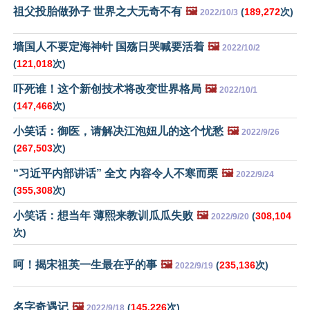
祖父投胎做孙子 世界之大无奇不有
🖼️
(
189,272
次)
2022/10/3
墙国人不要定海神针 国殇日哭喊要活着
🖼️
2022/10/2
(
121,018
次)
吓死谁！这个新创技术将改变世界格局
🖼️
2022/10/1
(
147,466
次)
小笑话：御医，请解决江泡妞儿的这个忧愁
🖼️
2022/9/26
(
267,503
次)
“习近平内部讲话” 全文 内容令人不寒而栗
🖼️
2022/9/24
(
355,308
次)
小笑话：想当年 薄熙来教训瓜瓜失败
🖼️
(
308,104
2022/9/20
次)
呵！揭宋祖英一生最在乎的事
🖼️
(
235,136
次)
2022/9/19
名字奇遇记
🖼️
(
145,226
次)
2022/9/18