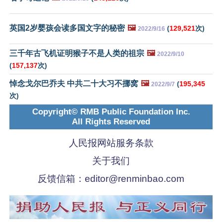
英国2岁婴孩会读多国文字的秘密
🖼️
(
129,521
次)
2022/9/16
三千年古飞机证明猴子不是人类的祖宗
🖼️
2022/9/10
(
157,137
次)
悼念戈尔巴乔夫 中共二十大习不挪窝
🖼️
(
195,345
2022/9/7
次)
Copyright© RMB Public Foundation Inc.
All Rights Reserved
人民报网站服务条款
关于我们
反馈信箱：
editor@renminbao.com