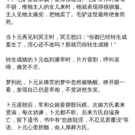
不驯，惟独主人的女儿来时，牠就表现得很驯服。
主人见牠太顽劣，把牠卖了。毛驴这世最终绝食而
死。

当卜元再见到冥王时，冥王怒曰：“你都已经转生成
畜生了，淫心还不改吗？那就罚你转生成猪！”

转生成猪的卜元临到屠宰时，片片脔割，呼叫哀
啼，痛苦不尽。

梦到此，卜元从痛苦的梦中忽然被唤醒。睁开眼一
看，发现自己仍是宰相，不觉讶然失笑。

卜元退朝后，常和众姬妾掷骰玩棋。次姬方氏素来
贤淑，每次劝谏，卜元都不听。后来方氏自缢身
亡，留下遗书，书中有“怠政耽淫，不忍见君覆没”等
语。卜元心里胆颤，命人厚葬方氏。
