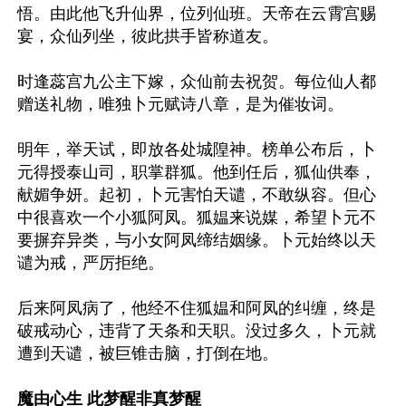
悟。由此他飞升仙界，位列仙班。天帝在云霄宫赐
宴，众仙列坐，彼此拱手皆称道友。

时逢蕊宫九公主下嫁，众仙前去祝贺。每位仙人都
赠送礼物，唯独卜元赋诗八章，是为催妆词。

明年，举天试，即放各处城隍神。榜单公布后，卜
元得授泰山司，职掌群狐。他到任后，狐仙供奉，
献媚争妍。起初，卜元害怕天谴，不敢纵容。但心
中很喜欢一个小狐阿凤。狐媪来说媒，希望卜元不
要摒弃异类，与小女阿凤缔结姻缘。卜元始终以天
谴为戒，严厉拒绝。

后来阿凤病了，他经不住狐媪和阿凤的纠缠，终是
破戒动心，违背了天条和天职。没过多久，卜元就
遭到天谴，被巨锥击脑，打倒在地。

魔由心生 此梦醒非真梦醒