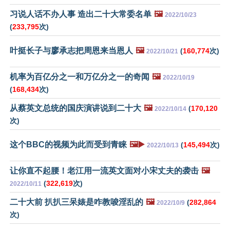
习说人话不办人事 造出二十大常委名单
🖼️
2022/10/23
(
233,795
次)
叶挺长子与廖承志把周恩来当恩人
🖼️
(
160,774
次)
2022/10/21
机率为百亿分之一和万亿分之一的奇闻
🖼️
2022/10/19
(
168,434
次)
从蔡英文总统的国庆演讲说到二十大
🖼️
(
170,120
2022/10/14
次)
这个BBC的视频为此而受到青睐
🖼️▶️
(
145,494
次)
2022/10/13
让你直不起腰！老江用一流英文面对小宋丈夫的袭击
🖼️
(
322,619
次)
2022/10/11
二十大前 扒扒三呆婊是咋教唆淫乱的
🖼️
(
282,864
2022/10/9
次)