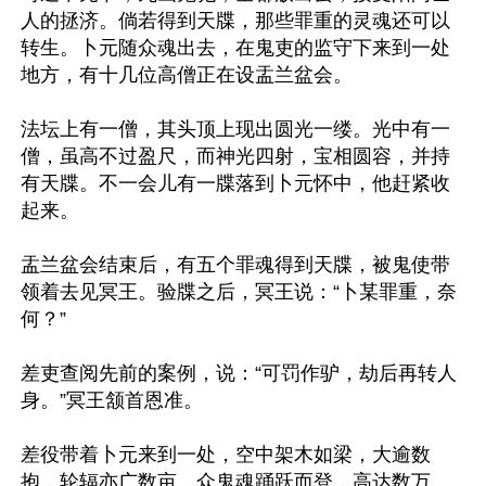
人的拯济。倘若得到天牒，那些罪重的灵魂还可以
转生。卜元随众魂出去，在鬼吏的监守下来到一处
地方，有十几位高僧正在设盂兰盆会。

法坛上有一僧，其头顶上现出圆光一缕。光中有一
僧，虽高不过盈尺，而神光四射，宝相圆容，并持
有天牒。不一会儿有一牒落到卜元怀中，他赶紧收
起来。

盂兰盆会结束后，有五个罪魂得到天牒，被鬼使带
领着去见冥王。验牒之后，冥王说：“卜某罪重，奈
何？”

差吏查阅先前的案例，说：“可罚作驴，劫后再转人
身。”冥王颔首恩准。

差役带着卜元来到一处，空中架木如梁，大逾数
抱，轮辐亦广数亩。众鬼魂踊跃而登，高达数万