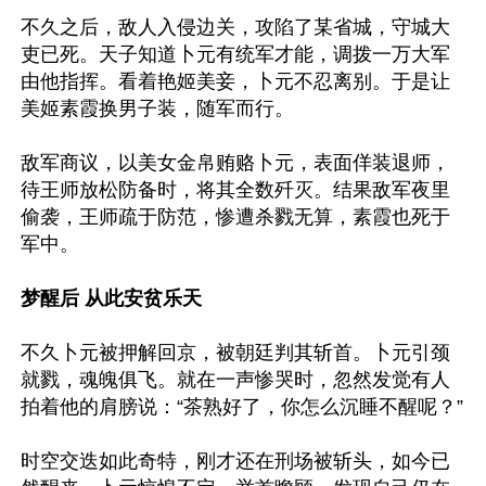
不久之后，敌人入侵边关，攻陷了某省城，守城大
吏已死。天子知道卜元有统军才能，调拨一万大军
由他指挥。看着艳姬美妾，卜元不忍离别。于是让
美姬素霞换男子装，随军而行。

敌军商议，以美女金帛贿赂卜元，表面佯装退师，
待王师放松防备时，将其全数歼灭。结果敌军夜里
偷袭，王师疏于防范，惨遭杀戮无算，素霞也死于
军中。

梦醒后 从此安贫乐天
不久卜元被押解回京，被朝廷判其斩首。卜元引颈
就戮，魂魄俱飞。就在一声惨哭时，忽然发觉有人
拍着他的肩膀说：“茶熟好了，你怎么沉睡不醒呢？”

时空交迭如此奇特，刚才还在刑场被斩头，如今已