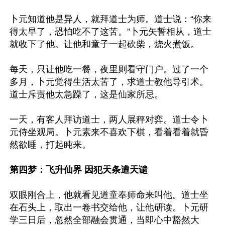
卜元知道他是异人，就拜道士为师。道士说：“你来
得太早了，恐怕吃不了这苦。”卜元矢誓相从，道士
就收下了他。让他和童子一起砍柴，烧火煮饭。

每天，只让他吃一餐，夜里则看守门户。过了一个
多月，卜元觉得生活太苦了，求道士教他导引术。
道士斥责他太急躁了，这是仙家所忌。

一天，有客人拜访道士，两人展秤对弈。道士令卜
元侍坐观局。卜元素来不喜欢下棋，看着看着就昏
然欲睡，打起盹来。

第四梦：飞升仙界 因犯天条遭天谴
双眼刚合上，他就看见道童奉师命来叫他。道士坐
在石头上，取出一卷书交给他，让他研读。卜元研
学三日后，忽然全部融会贯通，当即心中豁然大