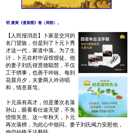
【人民报消息】卜家是交河的
名门望族，但是到了卜元卜秀
才这一代，家道中落。为了生
计，卜元在村中设馆授徒。他
的妻子刘氏很贤德聪慧，不仅
工于绣事，也善于吟咏。每到
花晨月夕，夫妻两人吟诗唱
和，情意甚笃。

卜元虽有高才，但是屡次名落
孙山，眼看着仕途无望，不免
愤恨失意。这一年秋天，卜元
再次落榜，为此心中烦闷。妻子刘氏竭力安慰他，
他仍始终无法释怀。
