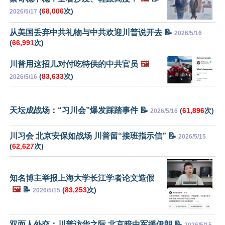
(
68,006
次)
2026/5/17
从美国丢弃中共礼物与中共欢迎川普说开去 📝
2026/5/16
(
66,991
次)
川普用这招儿对付吃特供的中共官员
🖼️
(
83,633
次)
2026/5/16
天坛成战场：“习川会”爆发踩踏事件 📝
(
61,896
次)
2026/5/16
川习会 北京安保如战场 川普留“接班指示信” 📝
2026/5/15
(
62,627
次)
知名博主举报上海大学长江学者论文造假
🖼️
📝
(
83,253
次)
2026/5/15
双面人外交：川普访华之际 北京暗中军援伊朗 📝
2026/5/15