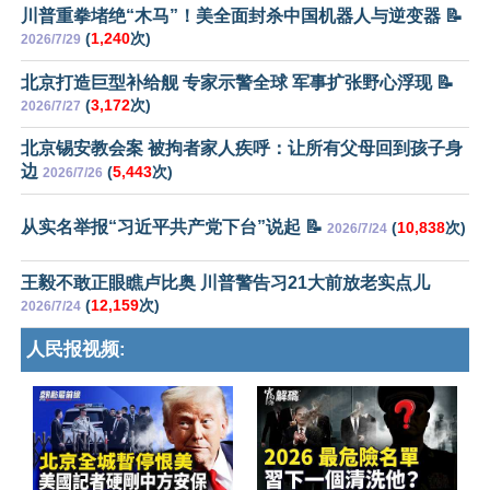
川普重拳堵绝“木马”！美全面封杀中国机器人与逆变器 📝
(
1,240
次)
2026/7/29
北京打造巨型补给舰 专家示警全球 军事扩张野心浮现 📝
(
3,172
次)
2026/7/27
北京锡安教会案 被拘者家人疾呼：让所有父母回到孩子身
边
(
5,443
次)
2026/7/26
从实名举报“习近平共产党下台”说起 📝
(
10,838
次)
2026/7/24
王毅不敢正眼瞧卢比奥 川普警告习21大前放老实点儿
(
12,159
次)
2026/7/24
人民报视频: