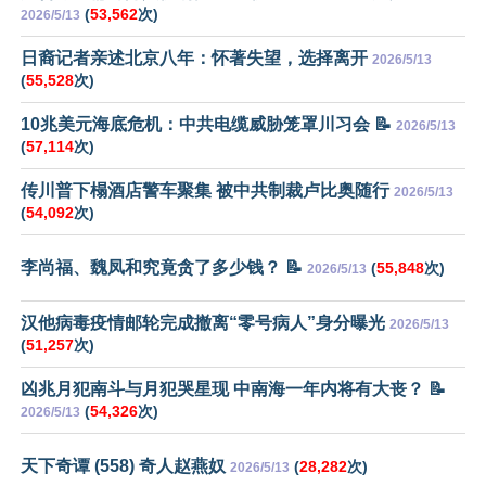
(
53,562
次)
2026/5/13
日裔记者亲述北京八年：怀著失望，选择离开
2026/5/13
(
55,528
次)
10兆美元海底危机：中共电缆威胁笼罩川习会 📝
2026/5/13
(
57,114
次)
传川普下榻酒店警车聚集 被中共制裁卢比奥随行
2026/5/13
(
54,092
次)
李尚福、魏凤和究竟贪了多少钱？ 📝
(
55,848
次)
2026/5/13
汉他病毒疫情邮轮完成撤离“零号病人”身分曝光
2026/5/13
(
51,257
次)
凶兆月犯南斗与月犯哭星现 中南海一年内将有大丧？ 📝
(
54,326
次)
2026/5/13
天下奇谭 (558) 奇人赵燕奴
(
28,282
次)
2026/5/13