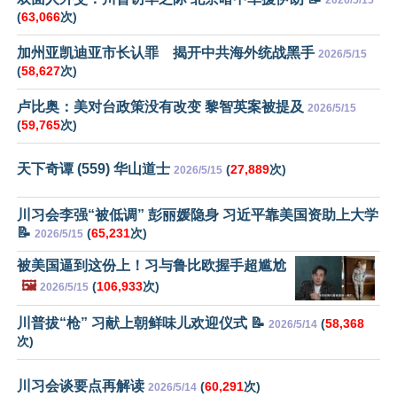
(
63,066
次)
加州亚凯迪亚市长认罪 揭开中共海外统战黑手
2026/5/15
(
58,627
次)
卢比奥：美对台政策没有改变 黎智英案被提及
2026/5/15
(
59,765
次)
天下奇谭 (559) 华山道士
(
27,889
次)
2026/5/15
川习会李强“被低调” 彭丽媛隐身 习近平靠美国资助上大学
📝
(
65,231
次)
2026/5/15
被美国逼到这份上！习与鲁比欧握手超尴尬
🖼️
(
106,933
次)
2026/5/15
川普拔“枪” 习献上朝鲜味儿欢迎仪式 📝
(
58,368
2026/5/14
次)
川习会谈要点再解读
(
60,291
次)
2026/5/14