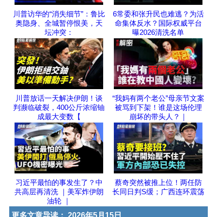
川普访华的“消失细节”：鲁比
6常委和张升民也难逃？为活
奥隐身、全城暂停恨美，天
命集体反水？国际权威平台
坛冲突：
曝2026清洗名单
川普放话一天解决伊朗！谈
“我妈有两个老公”母亲节文案
判濒临破裂，400公斤浓缩铀
被骂到下架！谁是这场伦理
成最大变数【
崩坏的带头人？｜
习近平最怕的事发生了？中
蔡奇突然被推上位！两任防
共高层再清洗 ｜美军炸伊朗
长同日判S缓；广西连环震荡
油轮 ｜
更多文章导读：
2026年5月15日