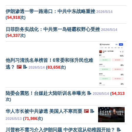
伊朗渗透一带一路港口：中共中东战略重挫
2026/5/14
(
54,918
次)
日菲防务实战化：中共第一岛链霸权野心受挫
2026/5/14
(
54,337
次)
他列习清洗名单榜首！6常委和张升民也难
逃？
🖼️
📝
(
83,658
次)
2026/5/14
陆委会震怒！台媒赴大陆听训名单曝光 📝
(
54,313
2026/5/14
次)
华人市长被中共渗透 美国人不寒而栗
🖼️
📝
(
71,986
次)
2026/5/13
川普称不需习介入伊朗问题 中伊友谊从幼稚园开始？ 📝