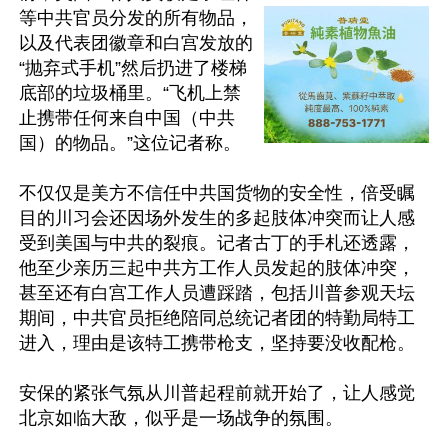
等中共官员分发的所有物品，
以及代表团徽章和白宫发放的
“抛弃式手机”然后扔进了楼梯
底部的垃圾桶里。“飞机上禁
止携带任何来自中国（中共
国）的物品。”这位记者称。

不仅仅是美方不信任中共国货物的安全性，倍受瞩
目的川习会还因场外发生的多起肢体冲突而让人感
受到美国与中共的裂痕。记者古丁的手札还透露，
他至少亲历三起中共方工作人员发起的肢体冲突，
甚至还有白宫工作人员遭踩踏，包括川普参观天坛
期间，中共官员拒绝陪同总统记者团的特勤局特工
进入，理由是该特工携带枪支，坚持要没收配枪。

安保的紧张气氛从川普起程前就开始了，让人感觉
北京如临大敌，似乎是一场战争的氛围。
