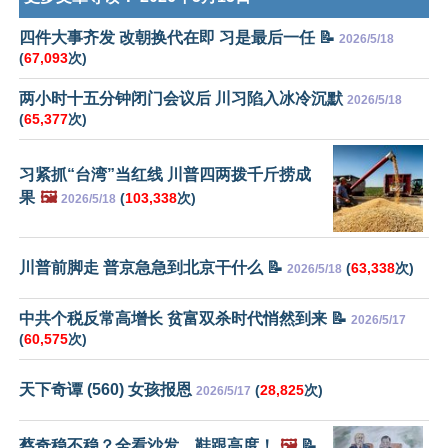
四件大事齐发 改朝换代在即 习是最后一任 📝
2026/5/18
(
67,093
次)
两小时十五分钟闭门会议后 川习陷入冰冷沉默
2026/5/18
(
65,377
次)
习紧抓“台湾”当红线 川普四两拨千斤捞成
果
🖼️
(
103,338
次)
2026/5/18
川普前脚走 普京急急到北京干什么 📝
(
63,338
次)
2026/5/18
中共个税反常高增长 贫富双杀时代悄然到来 📝
2026/5/17
(
60,575
次)
天下奇谭 (560) 女孩报恩
(
28,825
次)
2026/5/17
蔡奇稳不稳？全看沙发、鞋跟高度！
🖼️
📝