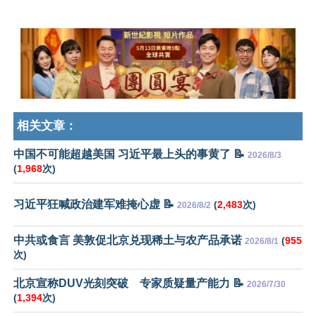
相关文章：
中国不可能超越美国 习近平最上头的事黄了 📝
2026/8/3
(
1,968
次)
习近平狂喊政治建军难掩心虚 📝
(
2,483
次)
2026/8/2
中共或食言 美敦促北京兑现稀土与农产品承诺
(
955
2026/8/1
次)
北京宣称DUV光刻突破 专家质疑量产能力 📝
2026/7/30
(
1,394
次)