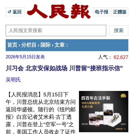
↺ 返回 
电子报
正體版
首页
分栏目
国际
文章
›
›
›
：
2026年5月15日
发表
人气：
62,627
川习会 北京安保如战场 川普留“接班指示信”
吴明氏
【人民报消息】5月15日下
午，川普总统从北京结束方问
返回华盛顿。随行的《纽约邮
报》白宫记者艾米莉‧古丁透
露，川普在登上“空军一号”之
前，美国工作人员收走了证件