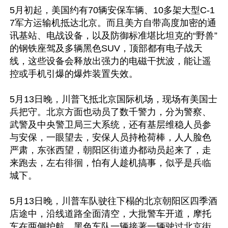
5月初起，美国约有70辆安保车辆、10多架大型C-1
7军方运输机抵达北京。而且美方自带高度加密的通
讯基站、电战设备，以及防御标准堪比坦克的“野兽”
的钢铁座驾及多辆黑色SUV，顶部都有电子战天
线，这些设备会释放出强力的电磁干扰波，能让遥
控或手机引爆的爆炸装置失效。

5月13日晚，川普飞抵北京国际机场，现场有美国士
兵把守。北京方面也动员了数千警力，分为警察、
武警及中央警卫局三大系统，还有基层维稳人员参
与安保，一眼望去，安保人员持枪荷棒，人人脸色
严肃，东张西望，朝阳区街道办都动员起来了，走
来跑去，左右徘徊，怕有人趁机搞事，似乎是兵临
城下。

5月13日晚，川普车队驶往下榻的北京朝阳区四季酒
店途中，沿线道路全面清空，大批警车开道，摩托
车在两侧护航，黑色车队一辆接著一辆驶过北京街