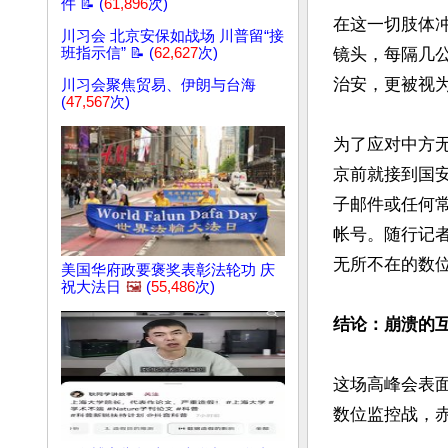
件 📝 (
61,896
次)
在这一切肢体
川习会 北京安保如战场 川普留“接
班指示信” 📝 (
62,627
次)
镜头，每隔几
治安，更被视为
川习会聚焦贸易、伊朗与台海
(
47,567
次)
为了应对中方
京前就接到国安
子邮件或任何常用
帐号。随行记
无所不在的数位
美国华府政要褒奖表彰法轮功 庆
祝大法日
🖼️
(
55,486
次)
结论：崩溃的
这场高峰会表
数位监控战，