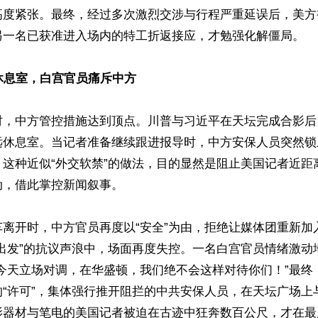
高度紧张。最终，经过多次激烈交涉与行程严重延误后，美方
一名已获准进入场内的特工折返接应，才勉强化解僵局。 

休息室，白宫官员痛斥中方
时，中方管控措施达到顶点。川普与习近平在天坛完成合影后
远休息室。当记者准备继续跟进报导时，中方安保人员突然锁
。这种近似“外交软禁”的做法，目的显然是阻止美国记者近距
，借此掌控新闻叙事。  

车离开时，中方官员再度以“安全”为由，拒绝让媒体团重新加
须出发”的抗议声浪中，场面再度失控。一名白宫官员情绪激动
果今天立场对调，在华盛顿，我们绝不会这样对待你们！”最终
的“许可”，集体强行推开阻拦的中共安保人员，在天坛广场上
影器材与笔电的美国记者被迫在古迹中狂奔数百公尺，才在最