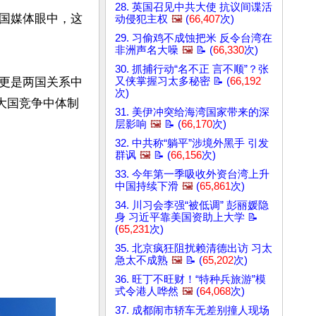
28. 英国召见中共大使 抗议间谍活
国媒体眼中，这
动侵犯主权
🖼️
(
66,407
次)
29. 习偷鸡不成蚀把米 反令台湾在
非洲声名大噪
🖼️
📝 (
66,330
次)
30. 抓捕行动“名不正 言不顺”？张
更是两国关系中
又侠掌握习太多秘密 📝 (
66,192
次)
大国竞争中体制
31. 美伊冲突给海湾国家带来的深
层影响
🖼️
📝 (
66,170
次)
32. 中共称“躺平”涉境外黑手 引发
群讽
🖼️
📝 (
66,156
次)
33. 今年第一季吸收外资台湾上升
中国持续下滑
🖼️
(
65,861
次)
34. 川习会李强“被低调” 彭丽媛隐
身 习近平靠美国资助上大学 📝
(
65,231
次)
35. 北京疯狂阻扰赖清德出访 习太
急太不成熟
🖼️
📝 (
65,202
次)
36. 旺丁不旺财！“特种兵旅游”模
式令港人哗然
🖼️
(
64,068
次)
37. 成都闹市轿车无差别撞人现场