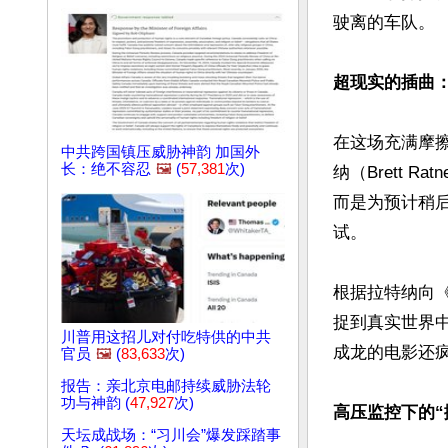
驶离的车队。 

超现实的插曲
在这场充满摩
中共跨国镇压威胁神韵 加国外
长：绝不容忍
🖼️
(
57,381
次)
纳（Brett 
而是为预计稍后
试。

根据拉特纳向
捉到真实世界
川普用这招儿对付吃特供的中共
成龙的电影还疯
官员
🖼️
(
83,633
次)
报告：亲北京电邮持续威胁法轮
功与神韵 (
47,927
次)
高压监控下的“
天坛成战场：“习川会”爆发踩踏事