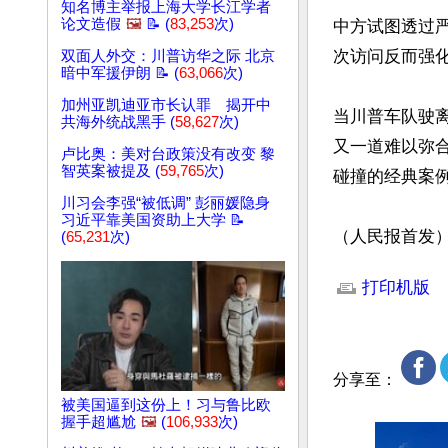
知名博主举报上海大学长江学者
论文造假
🖼️
📝 (
83,253
次)
中方试图透过
次访问反而强化
双面人外交：川普访华之际 北京
暗中军援伊朗 📝 (
63,066
次)
加州亚凯迪亚市长认罪 揭开中
当川普车队驶
共海外统战黑手 (
58,627
次)
又一道难以弥
卢比奥：美对台政策没有改变 黎
智英案被提及 (
59,765
次)
碰撞的经典案例
川习会李强“被低调” 彭丽媛隐身
习近平靠美国资助上大学 📝
（人民报首发
(
65,231
次)
文章网址: http://w
打印机版
分享至：
被美国逼到这份上！习与鲁比欧
握手超尴尬
🖼️
(
106,933
次)