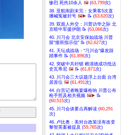
惨烈 死伤10余人
🖼️
(
63,799
次)
38. 亚航闹剧未完：女乘客5次直
播喊冤被封号
🖼️▶️
📝 (
63,620
次)
39. 双面人外交：川普访华之际 北
京暗中军援伊朗 📝 (
63,066
次)
40. 川习会 北京安保如战场 川普
留“接班指示信” 📝 (
62,627
次)
41. 天坛成战场：“习川会”爆发踩
踏事件 📝 (
61,896
次)
42. 突破中共封锁 赖清德成功抵达
史瓦蒂尼
🖼️
📝 (
61,871
次)
43. 川习会三大议题浮上台面 台湾
居首位
🖼️
(
61,491
次)
44. 白宫记者晚宴爆枪响 川普公布
枪手照及相关视频
🖼️▶️
📝
(
60,515
次)
45. 川习会谈要点再解读 (
60,291
次)
46. 卢比奥：美对台政策没有改变
黎智英案被提及 (
59,765
次)