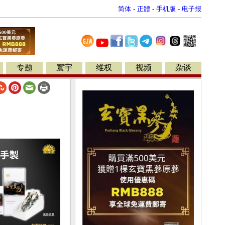
简体
-
正體
-
手机版
-
电子报
专题
寰宇
维权
视频
杂谈