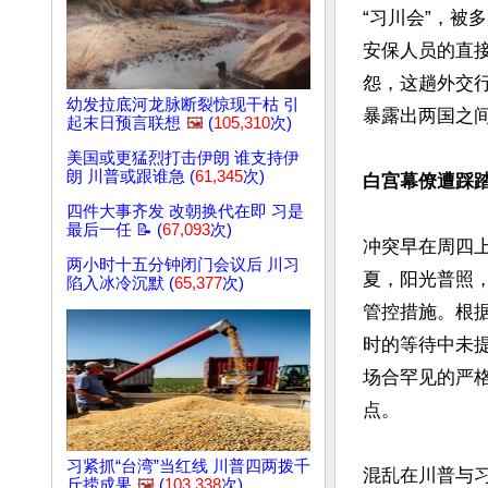
“习川会”，被
安保人员的直
怨，这趟外交行程
幼发拉底河龙脉断裂惊现干枯 引
暴露出两国之间
起末日预言联想
🖼️
(
105,310
次)
美国或更猛烈打击伊朗 谁支持伊
朗 川普或跟谁急 (
61,345
次)
白宫幕僚遭踩踏
四件大事齐发 改朝换代在即 习是
最后一任 📝 (
67,093
次)
冲突早在周四
两小时十五分钟闭门会议后 川习
夏，阳光普照，
陷入冰冷沉默 (
65,377
次)
管控措施。根
时的等待中未
场合罕见的严
点。

习紧抓“台湾”当红线 川普四两拨千
混乱在川普与
斤捞成果
🖼️
(
103,338
次)