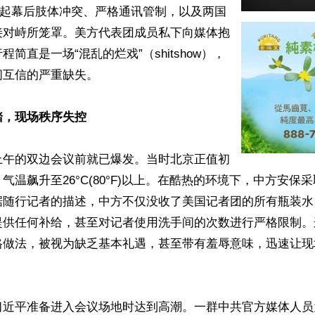
多起幕后肢体冲突、严格通讯管制，以及两国
接对峙所笼罩。美方代表团成员私下向媒体抱
简直是一场“混乱的烂戏”（shitshow），
互信的严重缺失。 

，现场秩序失控  
上午的双边会议前就已爆发。当时北京正值初
气温飙升至26°C(80°F)以上。在酷热的环境下，中方安保
据随行记者的描述，中方不仅没收了美国记者团的所有瓶装水
提供任何补给，甚至对记者使用洗手间的次数进行严格限制。
格做法，被视为缺乏基本礼遇，甚至带有羞辱意味，迅速让现
习近平准备进入会议场地时达到高潮。一群中共官方媒体人员