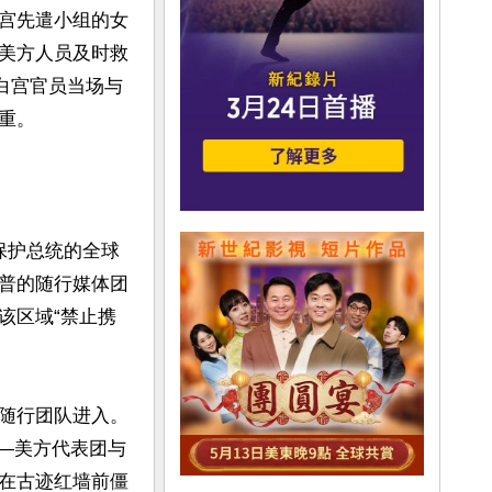
宫先遣小组的女
美方人员及时救
白宫官员当场与
。

）保护总统的全球
普的随行媒体团
该区域“禁止携
随行团队进入。
）——美方代表团与
在古迹红墙前僵