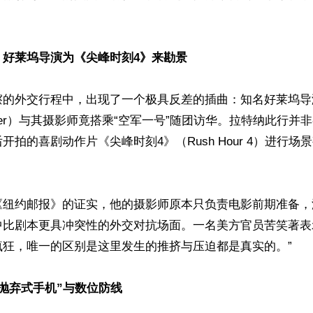
：好莱坞导演为《尖峰时刻4》来勘景
擦的外交行程中，出现了一个极具反差的插曲：知名好莱坞导
Ratner）与其摄影师竟搭乘“空军一号”随团访华。拉特纳此行
开拍的喜剧动作片《尖峰时刻4》（Rush Hour 4）进行场
《纽约邮报》的证实，他的摄影师原本只负责电影前期准备，
中比剧本更具冲突性的外交对抗场面。一名美方官员苦笑著表
狂，唯一的区别是这里发生的推挤与压迫都是真实的。” 

抛弃式手机”与数位防线 