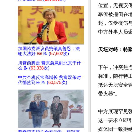
位置，无视安
幕僚被撞倒在
起，仅受瘀伤
中方外事人员
加国跨党派议员赞颂真善忍：法
天坛对峙：特勤
轮大法好
🖼️
📝 (
57,602
次)
川普前脚走 普京急急到北京干什
下午，冲突焦点转
么 📝 (
63,338
次)
标准，随行特
中共个税反常高增长 贫富双杀时
代悄然到来 📝 (
60,575
次)
抵达天坛安全
带火器”。    

中方展现罕见
这一要求立即引发
媒体团一致拒