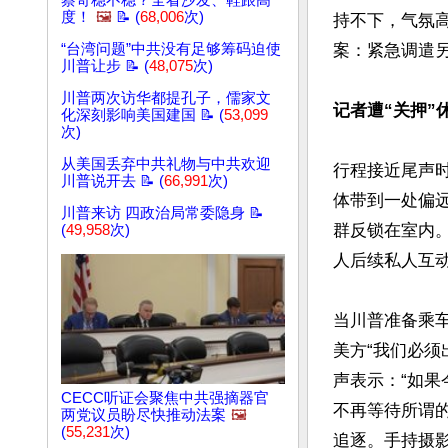
蔡奇稳不稳？全看沙发、鞋跟高
度！
🖼️
📝 (
68,006
次)
持不下，气氛
“台湾问题”中共没有足够筹码迫使
案：紧急调遣另
川普让步 📝 (
48,075
次)
川普两次访华都提孔子，儒家文
记者遭“关押”
化深刻影响美国建国 📝 (
53,099
次)
从美国丢弃中共礼物与中共欢迎
行程接近尾声
川普说开去 📝 (
66,991
次)
体带到一处偏
川普来访 四政治局常委隐身 📝
群反锁在室内
(
49,958
次)
人后续私人互动
当川普准备乘
美方“我们必
声表示：“如
CECC听证会聚焦中共强摘器官
不再等待所谓
两党议员盼尽快推动法案
🖼️
(
55,231
次)
追逐。手持摄