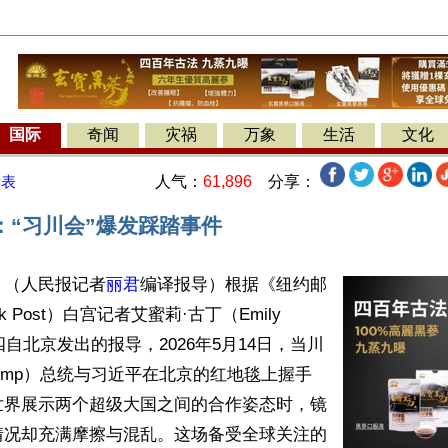
国际
奇闻
灾祸
万象
生活
文化
人气：
61,896
分享：
发表
：“习川会”爆发踩踏事件
】（人民报记者
丽君
编译报导）根据《纽约邮
rk Post）白宫记者艾蜜莉·古丁（Emily 
周四自北京发出的报导，2026年5月14日，当川
 Trump）总统与习近平在北京的红地毯上握手
世界展示两个超级大国之间的合作姿态时，镜
情况却充满摩擦与混乱。这场备受全球关注的