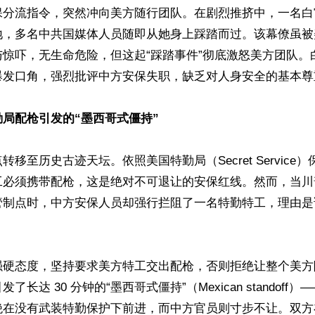
保分流指令，突然冲向美方随行团队。在剧烈推挤中，一名白
地，多名中共国媒体人员随即从她身上踩踏而过。该幕僚虽被
与惊吓，无生命危险，但这起“踩踏事件”彻底激怒美方团队。
爆发口角，强烈批评中方安保失职，缺乏对人身安全的基本尊重
局配枪引发的“墨西哥式僵持”
移至历史古迹天坛。依照美国特勤局（Secret Service
工必须携带配枪，这是绝对不可退让的安保红线。然而，当川
管制点时，中方安保人员却强行拦阻了一名特勤特工，理由是
强硬态度，坚持要求美方特工交出配枪，否则拒绝让整个美方
了长达 30 分钟的“墨西哥式僵持”（Mexican standoff
绝在没有武装特勤保护下前进，而中方官员则寸步不让。双方