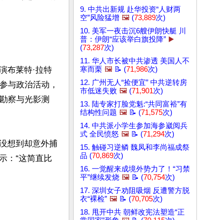
9. 中共出新规 赴华投资“人财两
空”风险猛增
🖼️
(
73,889
次)
10. 美军一夜击沉6艘伊朗快艇 川
普：伊朗“应该举白旗投降”
▶️
(
73,287
次)
11. 华人市长被中共渗透 美国人不
演布莱特·拉特
寒而栗
🖼️
📝 (
71,986
次)
12. 广州无人“捡便宜” 中共逆转房
并非参与政治活动，
市低迷失败
🖼️
(
71,901
次)
景勘察与光影测
13. 陆专家打脸党魁:“共同富裕”有
结构性问题
🖼️
📝 (
71,575
次)
14. 中共派小学生参加海参崴阅兵
式 全民愤怒
🖼️
📝 (
71,294
次)
没想到却意外捕
15. 触碰习逆鳞 魏凤和李尚福成祭
品 (
70,869
次)
示：“这简直比
16. 一觉醒来成境外势力了！“习禁
平”继续发烧
🖼️
📝 (
70,754
次)
17. 深圳女子劝阻吸烟 反遭警方脱
衣“裸检”
🖼️
📝 (
70,705
次)
18. 甩开中共 朝鲜改宪法塑造“正