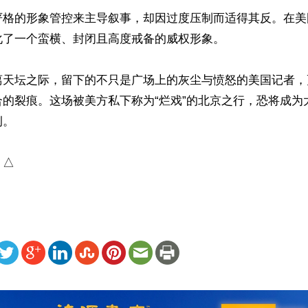
严格的形象管控来主导叙事，却因过度压制而适得其反。在美
了一个蛮横、封闭且高度戒备的威权形象。

离天坛之际，留下的不只是广场上的灰尘与愤怒的美国记者，
合的裂痕。这场被美方私下称为“烂戏”的北京之行，恐将成为
。

）△
ww.renminbao.com/rmb/articles/2026/5/16/95219.html