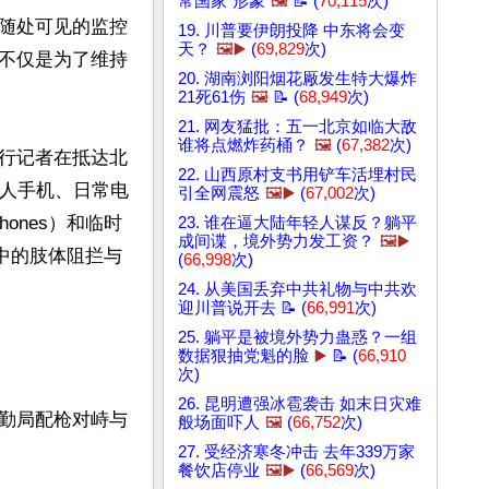
常国家”形象
🖼️
📝 (
70,115
次)
随处可见的监控
19. 川普要伊朗投降 中东将会变
天？
🖼️▶️
(
69,829
次)
不仅是为了维持
20. 湖南浏阳烟花厰发生特大爆炸
21死61伤
🖼️
📝 (
68,949
次)
21. 网友猛批：五一北京如临大敌
谁将点燃炸药桶？
🖼️
(
67,382
次)
行记者在抵达北
22. 山西原村支书用铲车活埋村民
个人手机、日常电
引全网震怒
🖼️▶️
(
67,002
次)
hones）和临时
23. 谁在逼大陆年轻人谋反？躺平
成间谍，境外势力发工资？
🖼️▶️
中的肢体阻拦与
(
66,998
次)
24. 从美国丢弃中共礼物与中共欢
迎川普说开去 📝 (
66,991
次)
25. 躺平是被境外势力蛊惑？一组
数据狠抽党魁的脸
▶️
📝 (
66,910
次)
26. 昆明遭强冰雹袭击 如末日灾难
勤局配枪对峙与
般场面吓人
🖼️
(
66,752
次)
27. 受经济寒冬冲击 去年339万家
餐饮店停业
🖼️▶️
(
66,569
次)