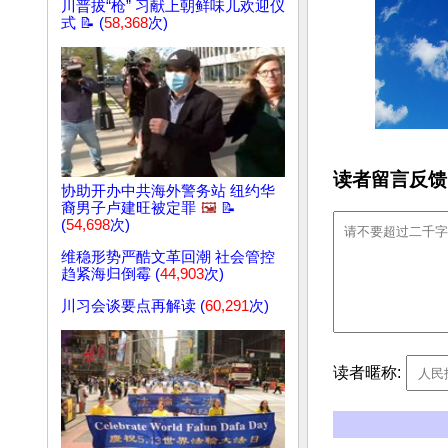
川普拔“枪” 习献上朝鲜味儿欢迎仪
式 📝 (
58,368
次)
读者留言反馈
协助开办中共海外警务站 纽约华
裔男子卢建旺被定罪
🖼️
📝
(
54,698
次)
维稳形势严酷文革回潮 社会管控
趋紧海归倒霉 (
44,903
次)
川习会谈要点再解读 (
60,291
次)
读者暱称: