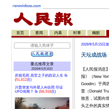
首页
要闻
内幕
时事
幽默
2026年5月15日
天坛成战场
重点推荐文章
2026年5月15日
【人民报消息
庆祝毛死 高官之子的跌宕人生 📝
报》（New Yo
(
51,612
次)
Goodin）于
川普突发与外星人AI合照 印证
普（Donald
UFO传闻？ 📝 (
66,918
次)
致意，试图向
头之外的真实