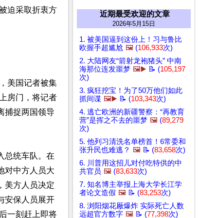
被迫采取折衷方
近期最受欢迎的文章
2026年5月15日
1. 被美国逼到这份上！习与鲁比
欧握手超尴尬
🖼️
(
106,933
次)
2. 大陆网友“箭射龙袍猪头” 中南
海那位连发噩梦
🖼️▶️
📝 (
105,197
次)
，美国记者被集
3. 疯狂挖宝！为了50万他们如此
上房门，将记者
抓间谍
🖼️▶️
📝 (
103,343
次)
离捕捉两国领导
4. 逃亡欧洲的新疆警察：“再教育
营”是挥之不去的噩梦
🖼️
(
89,279
次)
5. 他列习清洗名单榜首！6常委和
张升民也难逃？
🖼️
📝 (
83,658
次)
入总统车队。在
6. 川普用这招儿对付吃特供的中
地对中方人员大
共官员
🖼️
(
83,633
次)
，美方人员决定
7. 知名博主举报上海大学长江学
者论文造假
🖼️
📝 (
83,253
次)
与安保人员展开
8. 浏阳烟花厰爆炸 实际死亡人数
后一刻赶上即将
远超官方数字
🖼️
📝 (
77,398
次)