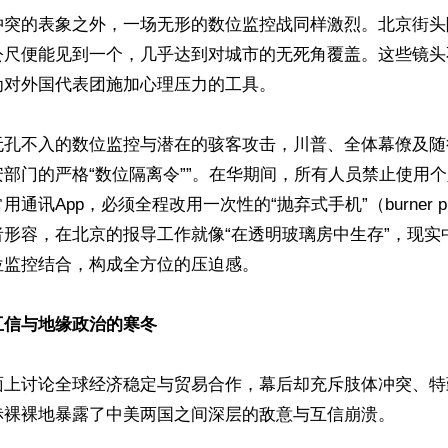
冲突的表象之外，一场无形的数位监控战同样激烈。北京街头
公尺便能见到一个，几乎达到对城市的无死角覆盖。这些镜头
对外国代表团施加心理压力的工具。

无孔不入的数位监控与潜在的骇客攻击，川普、全体幕僚及随
部门的严格“数位隔离令””。在华期间，所有人员禁止使用
通讯App，必须全程改用一次性的“抛弃式手机”（burner p
者形容，在北京的报导工作就像“在透明玻璃房中生存”，现实
监控结合，构成全方位的压迫感。

互信与地缘政治的寒冬
面上讨论全球经济稳定与贸易合作，幕后却充斥肢体冲突、特
赤裸裸地暴露了中美两国之间深层的敌意与互信崩溃。
