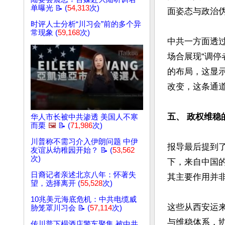
单曝光 📝 (
54,313
次)
面姿态与政治伪善
时评人士分析“川习会”前的多个异
常现象 (
59,168
次)
中共一方面透
场合展现“调
的布局，这显
改变，这条通道
五、 政权维稳
华人市长被中共渗透 美国人不寒
而栗
🖼️
📝 (
71,986
次)
川普称不需习介入伊朗问题 中伊
报导最后提到
友谊从幼稚园开始？ 📝 (
53,562
次)
下，来自中国
日裔记者亲述北京八年：怀著失
其主要作用并非
望，选择离开 (
55,528
次)
10兆美元海底危机：中共电缆威
这些从西安运
胁笼罩川习会 📝 (
57,114
次)
与维稳体系，
传川普下榻酒店警车聚集 被中共