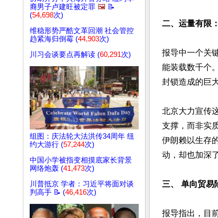
裔男子卢建旺被定罪
🖼️
📝
(
54,698
次)
二、运量有限：
维稳形势严酷文革回潮 社会管控
趋紧海归倒霉 (
44,903
次)
报导中一个关
川习会谈要点再解读 (
60,291
次)
能装载数千个
封锁造成的巨大
北京大力宣传
支撑，而非实
组图：庆法轮大法洪传34周年 纽
伊朗赖以生存
约大游行 (
57,244
次)
动，却也加深了
中国小学被指变相摸底家长背景
网络炮轰 (
41,473
次)
三、 单向贸
川普抵京 学者：习近平将面对谈
判高手 📝 (
46,416
次)
报导指出，目