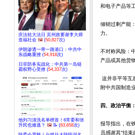
和电子产品等工
倾销过剩产能
力。 

庆法轮大法日 宾州政要谢李大师
造福社会
🖼️
(
50,827
次)
伊朗渗透一带一路港口：中共中
不对称风险：
东战略重挫 (
54,918
次)
产品或其他货物
日菲防务实战化：中共第一岛链
霸权野心受挫 (
54,337
次)
 这并非平等互惠的贸易，而是强化依赖的单边安排。长期来看，它可能让伊朗经济更加依
附中共国制造业
四、政治平衡：
他列习清洗名单榜首！6常委和张
报导指出，在
升民也难逃？
🖼️
📝 (
83,658
次)
员感谢其“结
陆委会震怒！台媒赴大陆听训名