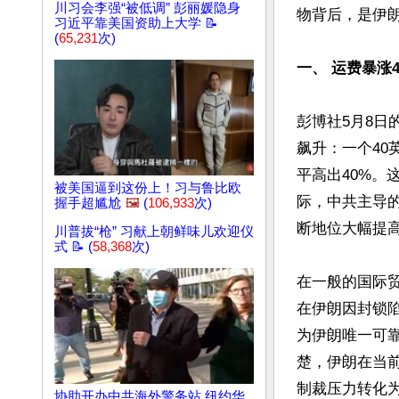
川习会李强“被低调” 彭丽媛隐身
物背后，是伊朗
习近平靠美国资助上大学 📝
(
65,231
次)
一、 运费暴涨
彭博社5月8日
飙升：一个40
平高出40%。
被美国逼到这份上！习与鲁比欧
际，中共主导
握手超尴尬
🖼️
(
106,933
次)
断地位大幅提高
川普拔“枪” 习献上朝鲜味儿欢迎仪
式 📝 (
58,368
次)
在一般的国际
在伊朗因封锁
为伊朗唯一可
楚，伊朗在当
制裁压力转化为
协助开办中共海外警务站 纽约华