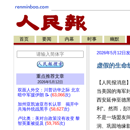
首页
要闻
内幕
时事
幽默
2026年5月12日
虚假的生命
重点推荐文章
2026年5月12日
【人民报消息
双面人外交：川普访华之际 北京
当美国的海军
暗中军援伊朗 📝 (
63,066
次)
西安延伸至德
加州亚凯迪亚市长认罪 揭开中
利”。然而，
共海外统战黑手 (
58,627
次)
不是一场盟友
卢比奥：美对台政策没有改变 黎
智英案被提及 (
59,765
次)
润、巩固地缘