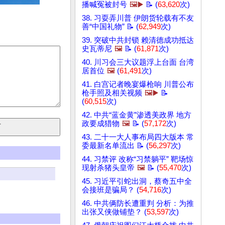
播喊冤被封号
🖼️▶️
📝 (
63,620
次)
38. 习耍弄川普 伊朗货轮载有不友
善“中国礼物” 📝 (
62,949
次)
39. 突破中共封锁 赖清德成功抵达
史瓦蒂尼
🖼️
📝 (
61,871
次)
40. 川习会三大议题浮上台面 台湾
居首位
🖼️
(
61,491
次)
41. 白宫记者晚宴爆枪响 川普公布
枪手照及相关视频
🖼️▶️
📝
(
60,515
次)
42. 中共“蓝金黄”渗透美政界 地方
政要成猎物
🖼️
📝 (
57,172
次)
43. 二十一大人事布局四大版本 常
委最新名单流出 📝 (
56,297
次)
44. 习禁评 改称“习禁躺平” 靶场惊
现射杀猪头皇帝
🖼️
📝 (
55,470
次)
45. 习近平引蛇出洞，蔡奇五中全
会接班是骗局？ (
54,716
次)
46. 中共俩防长遭重判 分析：为推
出张又侠做铺垫？ (
53,597
次)