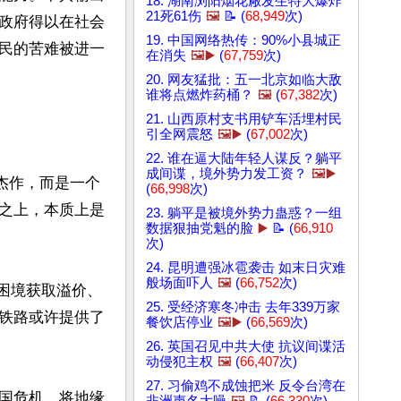
18. 湖南浏阳烟花厰发生特大爆炸
21死61伤
🖼️
📝 (
68,949
次)
政府得以在社会
19. 中国网络热传：90%小县城正
民的苦难被进一
在消失
🖼️▶️
(
67,759
次)
20. 网友猛批：五一北京如临大敌
谁将点燃炸药桶？
🖼️
(
67,382
次)
21. 山西原村支书用铲车活埋村民
引全网震怒
🖼️▶️
(
67,002
次)
22. 谁在逼大陆年轻人谋反？躺平
成间谍，境外势力发工资？
🖼️▶️
杰作，而是一个
(
66,998
次)
之上，本质上是
23. 躺平是被境外势力蛊惑？一组
数据狠抽党魁的脸
▶️
📝 (
66,910
次)
24. 昆明遭强冰雹袭击 如末日灾难
般场面吓人
🖼️
(
66,752
次)
国困境获取溢价、
25. 受经济寒冬冲击 去年339万家
铁路或许提供了
餐饮店停业
🖼️▶️
(
66,569
次)
26. 英国召见中共大使 抗议间谍活
动侵犯主权
🖼️
(
66,407
次)
27. 习偷鸡不成蚀把米 反令台湾在
国危机、将地缘