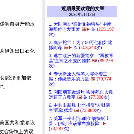


近期最受欢迎的文章
2026年5月12日
缓解自身产能压
1. 大陆网友“箭射龙袍猪头” 中南
海那位连发噩梦
🖼️▶️
📝 (
105,197
次)
2. 疯狂挖宝！为了50万他们如此
抓间谍
🖼️▶️
📝 (
103,343
次)
助伊朗出口石化
3. 逃亡欧洲的新疆警察：“再教育
营”是挥之不去的噩梦
🖼️
(
89,279
次)
4. 专访新唐人钢琴大赛评委主
席：传统音乐的力量
🖼️
(
79,774
次)
。 

5. 浏阳烟花厰爆炸 实际死亡人数
远超官方数字
🖼️
📝 (
77,398
次)
6. 中共出新规 赴华投资“人财两
空”风险猛增
🖼️
(
73,889
次)
7. 美军一夜击沉6艘伊朗快艇 川
美国共和党参议
普：伊朗“应该举白旗投降”
▶️
(
73,287
次)
政治操作上的双