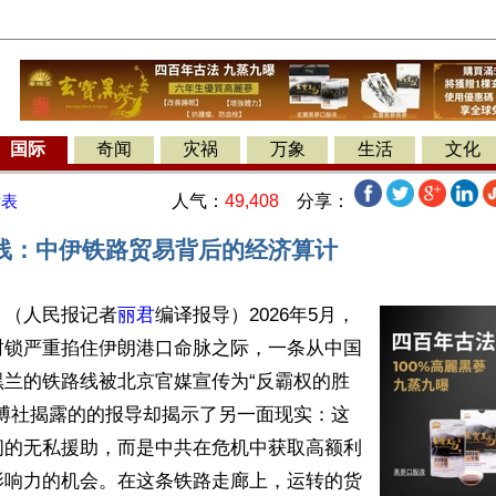
国际
奇闻
灾祸
万象
生活
文化
人气：
49,408
分享：
发表
线：中伊铁路贸易背后的经济算计
】（人民报记者
丽君
编译报导）2026年5月，
封锁严重掐住伊朗港口命脉之际，一条从中国
黑兰的铁路线被北京官媒宣传为“反霸权的胜
彭博社揭露的的报导却揭示了另一面现实：这
间的无私援助，而是中共在危机中获取高额利
影响力的机会。在这条铁路走廊上，运转的货