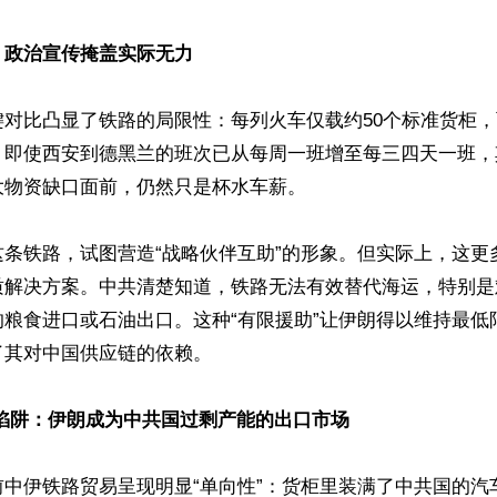
政治宣传掩盖实际无力 
键对比凸显了铁路的局限性：每列火车仅载约50个标准货柜
。即使西安到德黑兰的班次已从每周一班增至每三四天一班，
物资缺口面前，仍然只是杯水车薪。 

这条铁路，试图营造“战略伙伴互助”的形象。但实际上，这更
质解决方案。中共清楚知道，铁路无法有效替代海运，特别是
的粮食进口或石油出口。这种“有限援助”让伊朗得以维持最低
其对中国供应链的依赖。

易陷阱：伊朗成为中共国过剩产能的出口市场
前中伊铁路贸易呈现明显“单向性”：货柜里装满了中共国的汽