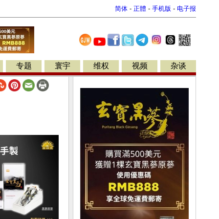
简体
-
正體
-
手机版
-
电子报
专题
寰宇
维权
视频
杂谈