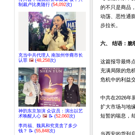
制裁卢比奥随行 (
54,092
次)
的不只是商品
动荡、恶性通
步拉长。

六、 结语：脆
充当中共代理人 南加州华裔市长
认罪
🖼️
(
48,258
次)
这篇报导最终
充满局限的危
危机中的利益交
中共在2026
扩大市场与地
神韵东京加演 众议员：演出以艺
短暂的喘息，却
术唤醒人心
🖼️
📝 (
52,060
次)
李尚福、魏凤和究竟贪了多少
钱？ 📝 (
55,848
次)
当西安的货列