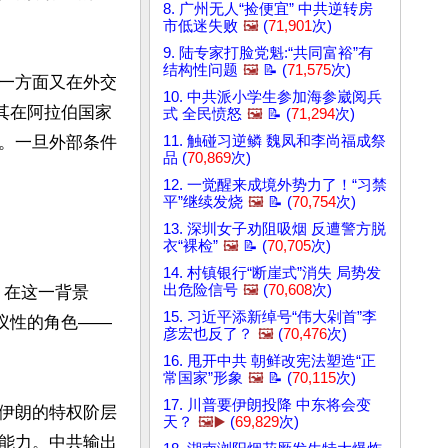
8. 广州无人“捡便宜” 中共逆转房
市低迷失败
🖼️
(
71,901
次)
9. 陆专家打脸党魁:“共同富裕”有
结构性问题
🖼️
📝 (
71,575
次)
一方面又在外交
10. 中共派小学生参加海参崴阅兵
其在阿拉伯国家
式 全民愤怒
🖼️
📝 (
71,294
次)
。一旦外部条件
11. 触碰习逆鳞 魏凤和李尚福成祭
品 (
70,869
次)
12. 一觉醒来成境外势力了！“习禁
平”继续发烧
🖼️
📝 (
70,754
次)
13. 深圳女子劝阻吸烟 反遭警方脱
衣“裸检”
🖼️
📝 (
70,705
次)
14. 村镇银行“断崖式”消失 局势发
出危险信号
🖼️
(
70,608
次)
。在这一背景
15. 习近平添新绰号“伟大剁首”李
议性的角色——
彦宏也反了？
🖼️
(
70,476
次)
16. 甩开中共 朝鲜改宪法塑造“正
常国家”形象
🖼️
📝 (
70,115
次)
17. 川普要伊朗投降 中东将会变
伊朗的特权阶层
天？
🖼️▶️
(
69,829
次)
能力。中共输出