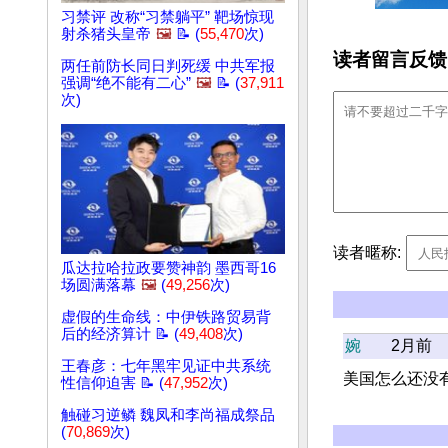
习禁评 改称“习禁躺平” 靶场惊现
射杀猪头皇帝
🖼️
📝 (
55,470
次)
读者留言反馈
两任前防长同日判死缓 中共军报
强调“绝不能有二心”
🖼️
📝 (
37,911
次)
读者暱称:
瓜达拉哈拉政要赞神韵 墨西哥16
场圆满落幕
🖼️
(
49,256
次)
虚假的生命线：中伊铁路贸易背
后的经济算计 📝 (
49,408
次)
婉
2月前
王春彦：七年黑牢见证中共系统
美国怎么还没
性信仰迫害 📝 (
47,952
次)
触碰习逆鳞 魏凤和李尚福成祭品
(
70,869
次)