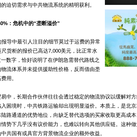
的迫切需求与中共物流系统的精明获利。  

40%：危机中的“垄断溢价”
的报导中最引人注目的细节莫过于运费的异常
英尺货柜的报价已高达7,000美元，比正常水
这一数字，恰好说明了在伊朗急需替代路线之
的物流体系并未提供援助性价格，反而借由垄
费用。

贸易中，长期合作伙伴往往会透过稳定的物流协议以缓解对方
陷入困境时，中共铁路运输却出现明显溢价。本质上，是北京
靠陆路通道的优势地位，向缺乏替代选项的买家收取更高成本
前情势下几乎没有议价能力，也难以转向其他供应链。这种做
中共国有或具官方背景物流企业的额外收益。
