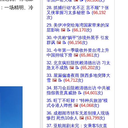
非洲声名大噪
🖼️
📝 (
66,330
次)
：一场精明、冷
28. 抓捕行动“名不正 言不顺”？张
又侠掌握习太多秘密 📝 (
66,192
次)
29. 美伊冲突给海湾国家带来的深
层影响
🖼️
📝 (
66,170
次)
30. 中共称“躺平”涉境外黑手 引发
群讽
🖼️
📝 (
66,156
次)
31. 今年第一季吸收外资台湾上升
中国持续下滑
🖼️
(
65,861
次)
32. 北京疯狂阻扰赖清德出访 习太
急太不成熟
🖼️
📝 (
65,202
次)
33. 屋漏偏逢夜雨 陕西多地突降大
雪
🖼️
📝 (
64,712
次)
34. 郑习会后阻赖清德出访 中共被
指假善意真威胁 📝 (
64,601
次)
35. 旺丁不旺财！“特种兵旅游”模
式令港人哗然
🖼️
(
64,068
次)
36. 成都闹市轿车无差别撞人现场
惨烈 死伤10余人
🖼️
(
63,799
次)
37. 亚航闹剧未完：女乘客5次直