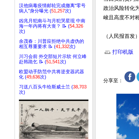
汉他病毒疫情邮轮完成撤离“零号
政治风险转化
病人”身分曝光 (
51,257
次)
峻且高度不对称
凶兆月犯南斗与月犯哭星现 中南
海一年内将有大丧？ 📝 (
54,326
次)
（人民报首发
余茂春：川普应拒绝中共虚伪的
文章网址: http://w
相互尊重要求 📝 (
41,332
次)
打印机版
川习会前 外交部短片示软 何立峰
赴韩跪乞 📝 (
51,541
次)
欧盟动手防范中共将逆变器武器
化 (
49,636
次)
分享至：
习送八百头牛给斯威士兰 (
38,703
次)