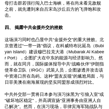
母打击群若强行闯入巴士海峡，将在尚未看见敌舰
之前，就先遭到来自吕宋岛沙丘后方的飞弹饱和攻
击。 

四、 揭露中共金援外交的挫败 
这场演习同时也凸显中共“金援外交”的重大挫败。北
京曾透过“一带一路”倡议，在科威特布比延岛（Bubi
yan Island）建设穆巴拉克大港（Mubarak Al Kabee
r Port），企图扩大在中东的能源与经济影响力。然
而，就在同月，国际媒体报导中共“战略伙伴”伊朗指
使革命卫队（IRGC）武装人员，企图渗透并攻击该
中资港口所在岛屿。这种“盟友反噬”的尴尬局面，与
日菲美澳在南海展现的坚实同盟形成强烈对比。  

中共外交部一贯将日本参与演习抹黑为“引狼入室”或
“破坏地区稳定”，并高调宣扬“亚洲事务由亚洲人自
己解决”。然而，在演习现场，菲律宾海军陆战队与