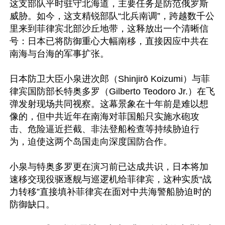
这支部队平时驻守北海道，主要任务是防范俄罗斯
威胁。如今，这支精锐部队“北兵南调”，跨越数千公
里来到菲律宾北部沙丘地带，这释放出一个清晰信
号：日本已将防御重心大幅南移，直接因应中共在
南海与台海的军事扩张。 

日本防卫大臣小泉进次郎（Shinjirō Koizumi）与菲
律宾国防部长特奥多罗（Gilberto Teodoro Jr.）在飞
弹发射现场共同视察。这幕景象在十年前是难以想
像的，但中共近年在南海对菲国船只实施水砲攻
击、危险逼近拦截、非法登船检查等持续胁迫行
为，迫使这两个岛国走向深度国防合作。

小泉与特奥多罗更在演习前已达成共识，日本将加
速移交现役驱逐舰与巡逻机给菲律宾，这种实质“战
力转移”直接填补菲律宾在面对中共海警船胁迫时的
防御缺口。
