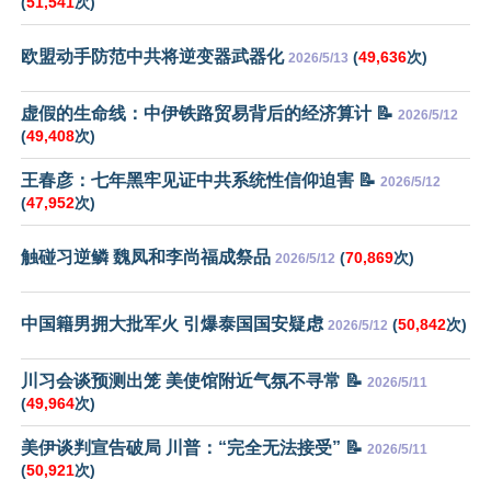
(
51,541
次)
欧盟动手防范中共将逆变器武器化
(
49,636
次)
2026/5/13
虚假的生命线：中伊铁路贸易背后的经济算计 📝
2026/5/12
(
49,408
次)
王春彦：七年黑牢见证中共系统性信仰迫害 📝
2026/5/12
(
47,952
次)
触碰习逆鳞 魏凤和李尚福成祭品
(
70,869
次)
2026/5/12
中国籍男拥大批军火 引爆泰国国安疑虑
(
50,842
次)
2026/5/12
川习会谈预测出笼 美使馆附近气氛不寻常 📝
2026/5/11
(
49,964
次)
美伊谈判宣告破局 川普：“完全无法接受” 📝
2026/5/11
(
50,921
次)