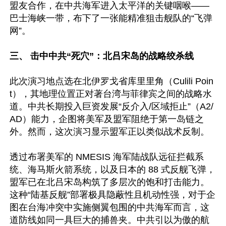
盟友合作，在中共海军进入太平洋的关键咽喉——
巴士海峡一带，布下了一张能精准狙击舰队的“飞弹
网”。 

三、 击中中共“死穴”：北吕宋岛的战略绞杀线 
此次演习地点选在北伊罗戈省库里里角（Culili Poin
t），其地理位置正对著台湾与菲律宾之间的战略水
道。中共长期投入巨资发展“反介入/区域拒止”（A2/
AD）能力，企图将美军及盟军阻绝于第一岛链之
外。然而，这次演习显示盟军正以类似战术反制。    

透过布署美军的 NMESIS 海军陆战队远征拦截系
统、海马斯火箭系统，以及日本的 88 式反舰飞弹，
盟军已在北吕宋岛构筑了多层次的饱和打击能力。
这种“陆基反舰”部署极具隐蔽性且机动性强，对于企
图在台海冲突中实施侧翼包围的中共海军而言，这
道防线如同一具巨大的捕兽夹。中共引以为傲的航