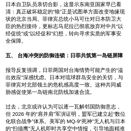
日本自卫队员亲切合影，这显示东南亚国家早已看
清：真正破坏稳定的“狼”正是试图单方面改变地缘现
状的北京当局。菲律宾总统小马可仕对日本防卫大
臣的热烈接待，更标志马尼拉已彻底放弃对中共“以
经促统”或“以经促和”幻想，转向寻求实质的军事安
全保障。 

五、 台海冲突的防御连锁：日菲共筑第一岛链屏障  
报导反复强调，日菲两国对台海情势可能产生的“溢
出效应”深感忧虑。日本对琉球群岛安全的关切，与
菲律宾对北部领土的危机感高度一致。这种共同威
胁感促使第一岛链南北防线加速合流。  

过去，北京或许认为可以逐一瓦解邻国防御意志，
但 2026 年的“肩并肩”军演证明，盟军已建立起“数位
化联合战争”体系。美军的 MQ-9“死神”无人机与日本
的“扫描鹰”无人机即时共享空中情报，引导地面精准