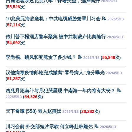
日裔记者亲述北京八年：怀著失望，选择离开
2026/5/13
(
55,528
次)
10兆美元海底危机：中共电缆威胁笼罩川习会 📝
2026/5/13
(
57,114
次)
传川普下榻酒店警车聚集 被中共制裁卢比奥随行
2026/5/13
(
54,092
次)
李尚福、魏凤和究竟贪了多少钱？ 📝
(
55,848
次)
2026/5/13
汉他病毒疫情邮轮完成撤离“零号病人”身分曝光
2026/5/13
(
51,257
次)
凶兆月犯南斗与月犯哭星现 中南海一年内将有大丧？ 📝
(
54,326
次)
2026/5/13
天下奇谭 (558) 奇人赵燕奴
(
28,282
次)
2026/5/13
川习会前 外交部短片示软 何立峰赴韩跪乞 📝
2026/5/13