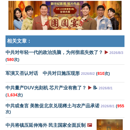
相关文章：
中共对年轻一代的政治洗脑，为何彻底失效了？
▶️
2026/8/3
(
580
次)
军演又否认对话 中共对日施压现形
(
810
次)
2026/8/2
中共量产DUV光刻机 芯片产业有救了？
▶️
📝
2026/8/1
(
1,634
次)
中共或食言 美敦促北京兑现稀土与农产品承诺
(
955
2026/8/1
次)
中共将镇压延伸海外 民主国家全面反制
🖼️