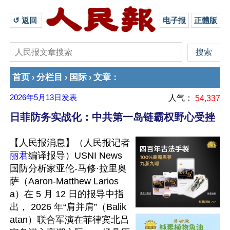
↺ 返回 
电子报
正體版
首页
分栏目
国际
文章
›
›
›
：
2026年5月13日
发表
人气：
54,337
日菲防务实战化：中共第一岛链霸权野心受挫
【人民报消息】（人民报记者
丽君
编译报导）USNI News 
国防分析家亚伦-马修·拉里奥
萨（Aaron-Matthew Larios
a）在 5 月 12 日的报导中指
出， 2026 年“肩并肩”（Balik
atan）联合军演在菲律宾北吕