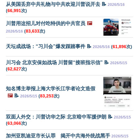
从美国丢弃中共礼物与中共欢迎川普说开去 📝
2026/5/16
(
66,991
次)
川普用这招儿对付吃特供的中共官员
🖼️
(
83,633
次)
2026/5/16
天坛成战场：“习川会”爆发踩踏事件 📝
(
61,896
次)
2026/5/16
川习会 北京安保如战场 川普留“接班指示信” 📝
2026/5/15
(
62,627
次)
知名博主举报上海大学长江学者论文造假
🖼️
📝
(
83,253
次)
2026/5/15
双面人外交：川普访华之际 北京暗中军援伊朗 📝
2026/5/15
(
63,066
次)
加州亚凯迪亚市长认罪 揭开中共海外统战黑手
2026/5/15