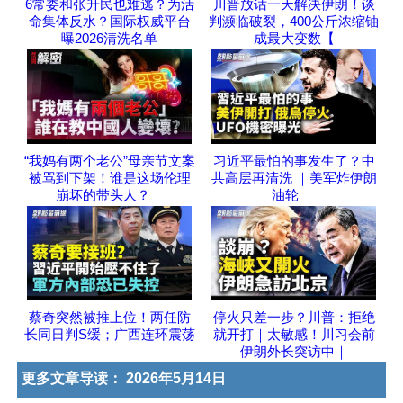
6常委和张升民也难逃？为活
川普放话一天解决伊朗！谈
命集体反水？国际权威平台
判濒临破裂，400公斤浓缩铀
曝2026清洗名单
成最大变数【
“我妈有两个老公”母亲节文案
习近平最怕的事发生了？中
被骂到下架！谁是这场伦理
共高层再清洗 ｜美军炸伊朗
崩坏的带头人？｜
油轮 ｜
蔡奇突然被推上位！两任防
停火只差一步？川普：拒绝
长同日判S缓；广西连环震荡
就开打｜太敏感！川习会前
伊朗外长突访中｜
更多文章导读：
2026年5月14日