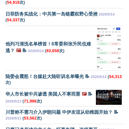
(
54,918
次)
日菲防务实战化：中共第一岛链霸权野心受挫
2026/5/14
(
54,337
次)
他列习清洗名单榜首！6常委和张升民也难
逃？
🖼️
📝
(
83,658
次)
2026/5/14
陆委会震怒！台媒赴大陆听训名单曝光 📝
(
54,313
2026/5/14
次)
华人市长被中共渗透 美国人不寒而栗
🖼️
📝
(
71,986
次)
2026/5/13
川普称不需习介入伊朗问题 中伊友谊从幼稚园开始？ 📝
(
53,562
次)
2026/5/13