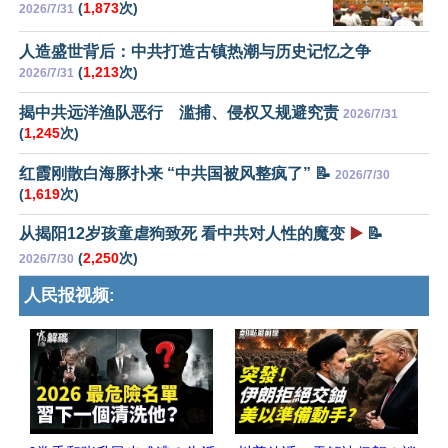
(
1,873
次)
2026/7/31
人造盛世背后：中共打造古镇热潮与历史记忆之争
(
1,213
次)
2026/7/31
揭中共远洋渔队恶行 滥捕、侵权又规避究责
2026/7/31
(
1,245
次)
红霞刚散白海豚扑来 “中共国被风整疯了” 📝
2026/7/30
(
1,619
次)
从揭阳12岁孩童虐狗致死 看中共对人性的魔变
▶️
📝
(
2,250
次)
2026/7/30
人民报视频: