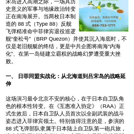
宋岛进入高潮之际，一场具历
史意义的军事与地缘政治转变
正在南海展开。当两枚日本制
造的 88 式（Type 88）反舰
飞弹精准命中菲律宾退役巡逻
舰“奎松号”（BRP Quezon）并使其沉入海底时，不
仅是老旧舰艇的终结，更是中共企图将南海“内海
化”、在第一岛链建立霸权的战略幻梦遭受重大挫
败。 

一、 日菲同盟实战化：从北海道到吕宋岛的战略延
伸 
这场演习最令北京不安的核心，在于日本自卫队角
色的根本性转变。在《互惠准入协定》（RAA）正
式生效后，日本自卫队人员首次以全副武装的战斗
姿态进入菲律宾领土。特别值得注意的是，参演的 
88 式飞弹部队隶属于日本陆上自卫队第一砲兵旅，