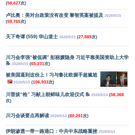
(
58,627
次)
卢比奥：美对台政策没有改变 黎智英案被提及
2026/5/15
(
59,765
次)
天下奇谭 (559) 华山道士
(
27,889
次)
2026/5/15
川习会李强“被低调” 彭丽媛隐身 习近平靠美国资助上大学
📝
(
65,231
次)
2026/5/15
被美国逼到这份上！习与鲁比欧握手超尴尬
🖼️
(
106,933
次)
2026/5/15
川普拔“枪” 习献上朝鲜味儿欢迎仪式 📝
(
58,368
2026/5/14
次)
川习会谈要点再解读
(
60,291
次)
2026/5/14
伊朗渗透一带一路港口：中共中东战略重挫
2026/5/14