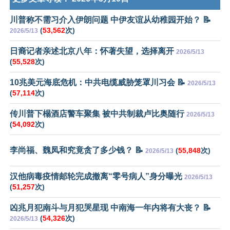
川普称不需习介入伊朗问题 中伊友谊从幼稚园开始？ 📝
(
53,562
次)
2026/5/13
日裔记者亲述北京八年：怀著失望，选择离开
2026/5/13
(
55,528
次)
10兆美元海底危机：中共电缆威胁笼罩川习会 📝
2026/5/13
(
57,114
次)
传川普下榻酒店警车聚集 被中共制裁卢比奥随行
2026/5/13
(
54,092
次)
李尚福、魏凤和究竟贪了多少钱？ 📝
(
55,848
次)
2026/5/13
汉他病毒疫情邮轮完成撤离“零号病人”身分曝光
2026/5/13
(
51,257
次)
凶兆月犯南斗与月犯哭星现 中南海一年内将有大丧？ 📝
(
54,326
次)
2026/5/13