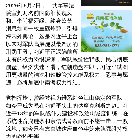
2026年5月7日，中共军事法
院宣判两名前国防部长魏凤
和、李尚福死缓、终身监禁，
消息如同一枚重磅炸弹，引爆
海内外舆论。这是习近平上台
以来对军队高层施以最严厉的
刑罚手段，习近平正深陷前所
未有的权力恐惧深渊，军队系统性背叛、民心彻底
崩盘、经济失速下滑，红朝崩盘在即，习近平试图
用更残暴的清洗和铁腕管控来维系权力，恐事与愿
违，必将加速中南海权力终结。

党指挥枪，曾经被视为维系红色江山稳定的军队，
如今已成为悬在习近平头上的达摩克利斯之剑。习
近平13年的军队战斗力建设和政治忠诚度训练，在
系统性贪腐链条和亲信式背叛面前不堪一击，一败
涂地，如今只有靠秦城这座血色牢笼来勉强维持权
力的恐怖平衡。
