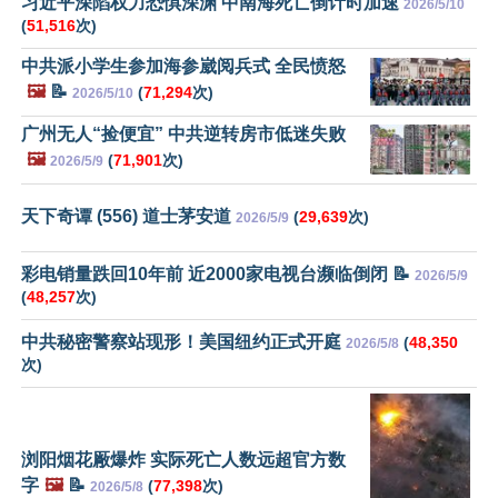
习近平深陷权力恐惧深渊 中南海死亡倒计时加速
2026/5/10
(
51,516
次)
中共派小学生参加海参崴阅兵式 全民愤怒
🖼️
📝
(
71,294
次)
2026/5/10
广州无人“捡便宜” 中共逆转房市低迷失败
🖼️
(
71,901
次)
2026/5/9
天下奇谭 (556) 道士茅安道
(
29,639
次)
2026/5/9
彩电销量跌回10年前 近2000家电视台濒临倒闭 📝
2026/5/9
(
48,257
次)
中共秘密警察站现形！美国纽约正式开庭
(
48,350
2026/5/8
次)
浏阳烟花厰爆炸 实际死亡人数远超官方数
字
🖼️
📝
(
77,398
次)
2026/5/8