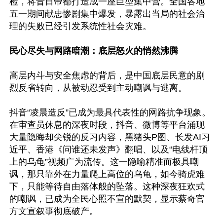
检，将昔日帝都打造成一座巨型集中营。全国各地
五一期间献忠惨剧集中爆发，暴露出当局的社会治
理的失败已经引发系统性社会灾难。

民心尽失与网路暗潮：底层怒火的悄然沸腾
高层内斗与安全焦虑的背后，是中国底层民意的剧
烈反省转向，从被动忍受到主动嘲讽与逃离。

抖音“凌晨造反”已成为最具代表性的网路抗争现象。
在审查员休息的深夜时段，抖音、微博等平台涌现
大量隐晦却尖锐的反习内容，黑猪头P图、长发AI习
近平、香港《问谁还未发声》翻唱、以及“电线杆顶
上的乌龟”视频广为流传。这一隐喻精准而极具嘲
讽，那只靠外在力量爬上高位的乌龟，如今骑虎难
下，只能等待自由落体般的坠落。这种深夜狂欢式
的嘲讽，已成为全民心照不宣的默契，显示蔡奇官
方文宣叙事彻底破产。
