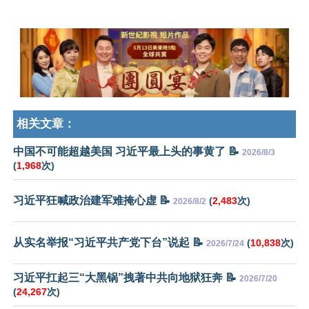
相关文章：
中国不可能超越美国 习近平最上头的事黄了 📝
2026/8/3
(
1,968
次)
习近平狂喊政治建军难掩心虚 📝
(
2,483
次)
2026/8/2
从实名举报“习近平共产党下台”说起 📝
(
10,838
次)
2026/7/24
习近平扛起三“大黑锅”拽著中共向地狱狂奔 📝
2026/7/20
(
24,267
次)