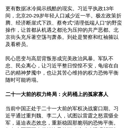
更有数据冰冷揭示残酷的现实。习近平执政13年
间，北京20-29岁年轻人口减少近一半。极左政策折
腾、经济断崖式下跌、蔡奇式“清理低端人口”的野蛮
操作，让首都从机遇之都沦为压抑的共产恶都。北
京街头充斥著空荡与萧条。到处是警察和红袖箍以
及看桥员。

民心思变与高层背叛形成完美政治风暴。军队不
忠、民众离心，让习近平整日惶惶不安，龟缩在自
己的精神梦魇中，也让其苦心维持的权力恐怖平衡
随时可能坍塌。

二十一大前的权力终局：火药桶上的孤家寡人
当前中国正处于二十一大前的军权决战窗口期。习
近平通过重判魏、李二人，试图以雷霆之怒震慑全
军，逼迫表态效忠，重新稳固那脆弱的恐怖平衡。