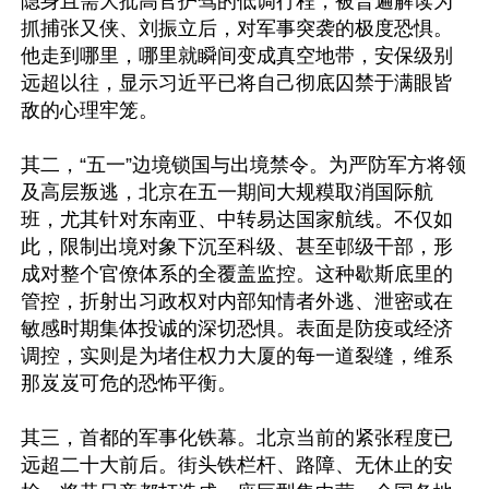
隐身且需大批高官护驾的低调行程，被普遍解读为
抓捕张又侠、刘振立后，对军事突袭的极度恐惧。
他走到哪里，哪里就瞬间变成真空地带，安保级别
远超以往，显示习近平已将自己彻底囚禁于满眼皆
敌的心理牢笼。

其二，“五一”边境锁国与出境禁令。为严防军方将领
及高层叛逃，北京在五一期间大规糢取消国际航
班，尤其针对东南亚、中转易达国家航线。不仅如
此，限制出境对象下沉至科级、甚至邨级干部，形
成对整个官僚体系的全覆盖监控。这种歇斯底里的
管控，折射出习政权对内部知情者外逃、泄密或在
敏感时期集体投诚的深切恐惧。表面是防疫或经济
调控，实则是为堵住权力大厦的每一道裂缝，维系
那岌岌可危的恐怖平衡。

其三，首都的军事化铁幕。北京当前的紧张程度已
远超二十大前后。街头铁栏杆、路障、无休止的安