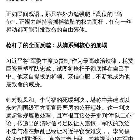
正如民间戏语，那只靠外力勉强爬上高位的 “乌
龟”，正竭力维持著摇摇欲坠的权力高杆，任何一丝
晃动都可能引发致命的自由落体。

枪杆子的全面反噬：从嫡系到核心的崩塌
习近平将“军委主席负责制”作为最高政治铁律，耗费
巨资重塑军队忠诚，试图将枪杆子彻底攥在自己手
中。他亲自提拔的将领、亲信心腹，不断地成为他
最致命的威胁。

针对魏凤和、李尚福的死缓判决，堪称中共建政以
来对副国级军方高官最严厉的公开惩处。这一判决
远超常规腐败处理，且军报直接公开批判“军队二心”
论，传递出的清晰信号足以让人震惊，军队的政治
不忠与潜在叛乱已经让习近平寝食难安，。李尚福
的“行贿罪”矛头，直指其老上级、曾被视为习在军中