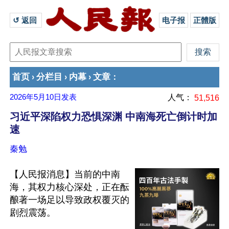
↺ 返回 
电子报
正體版
首页
分栏目
内幕
文章
›
›
›
：
2026年5月10日
发表
人气：
51,516
习近平深陷权力恐惧深渊 中南海死亡倒计时加
速
秦勉
【人民报消息】当前的中南
海，其权力核心深处，正在酝
酿著一场足以导致政权覆灭的
剧烈震荡。
