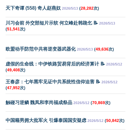
天下奇谭 (558) 奇人赵燕奴
(
28,282
次)
2026/5/13
川习会前 外交部短片示软 何立峰赴韩跪乞 📝
2026/5/13
(
51,541
次)
欧盟动手防范中共将逆变器武器化
(
49,636
次)
2026/5/13
虚假的生命线：中伊铁路贸易背后的经济算计 📝
2026/5/12
(
49,408
次)
王春彦：七年黑牢见证中共系统性信仰迫害 📝
2026/5/12
(
47,952
次)
触碰习逆鳞 魏凤和李尚福成祭品
(
70,869
次)
2026/5/12
中国籍男拥大批军火 引爆泰国国安疑虑
(
50,842
次)
2026/5/12