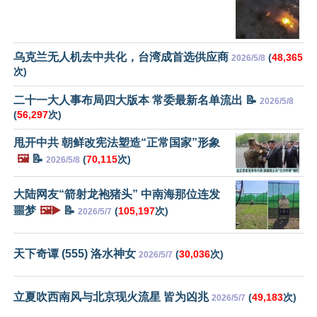
乌克兰无人机去中共化，台湾成首选供应商
(
48,365
2026/5/8
次)
二十一大人事布局四大版本 常委最新名单流出 📝
2026/5/8
(
56,297
次)
甩开中共 朝鲜改宪法塑造“正常国家”形象
🖼️
📝
(
70,115
次)
2026/5/8
大陆网友“箭射龙袍猪头” 中南海那位连发
噩梦
🖼️▶️
📝
(
105,197
次)
2026/5/7
天下奇谭 (555) 洛水神女
(
30,036
次)
2026/5/7
立夏吹西南风与北京现火流星 皆为凶兆
(
49,183
次)
2026/5/7