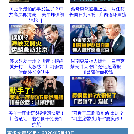
习近平最怕的事发生了？中
蔡奇突然被推上位！两任防
共高层再清洗 ｜美军炸伊朗
长同日判S缓；广西连环震荡
油轮 ｜
停火只差一步？川普：拒绝
湖南突发特大爆炸！巨型蘑
就开打｜太敏感！川习会前
菇云冲天 伤亡恐远超通报｜
伊朗外长突访中｜
川普逼伊朗投降
美军一夜击沉6艘伊朗快艇！
“习近平三胞胎兄弟”出炉？
川普放话：若伊朗干预美军
“习主席带头躺平”照疯传！
护航
更多文章导读：
2026年5月10日