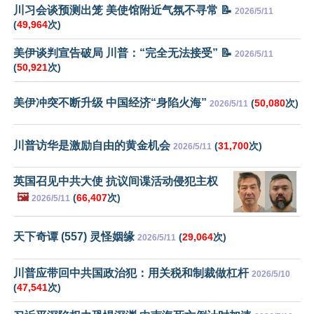
川习会谈预测出笼 美使馆附近气氛不寻常 📝
2026/5/11
(
49,964
次)
美伊谈判宣告破局 川普：“完全无法接受” 📝
2026/5/11
(
50,921
次)
美伊冲突不断升级 中国经济“身陷火海”
(
50,080
次)
2026/5/11
川普访华是激励自由的黄金机会
(
31,700
次)
2026/5/11
英国召见中共大使 抗议间谍活动侵犯主权
🖼️
(
66,407
次)
2026/5/11
天下奇谭 (557) 灵怪姻缘
(
29,064
次)
2026/5/11
川普应带回中共国政治犯：用关税和制裁做杠杆
2026/5/10
(
47,541
次)