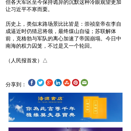
但各大军区至今保持诡异的沉默这种冷眼观望更加
让习近平不寒而栗。

历史上，类似末路场景比比皆是：崇祯皇帝在李自
成逼近时仍猜忌将领，最终煤山自缢；苏联解体
前，克格勃与军队的离心加速了帝国崩塌。今日中
南海的权力囚笼，不过是又一个轮回。

分享到：