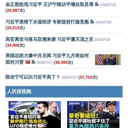
金正恩怒甩习近平 王沪宁跪访平壤自取其辱 📝
2026/7/19
(
29,987
次)
习近平衷情下水道经济 专家提前打脸党魁 📝
2026/7/18
(
33,213
次)
高官离世与落马双潮来袭 习近平遭灭顶之灾
2026/7/18
(
34,906
次)
美国总统大爆中共丑闻 习近平九月将如何
面对川普
🖼️
📝
(
38,485
次)
2026/7/17
陈吉宁可以比习近平高了？
(
37,702
次)
2026/7/17
人民报视频: