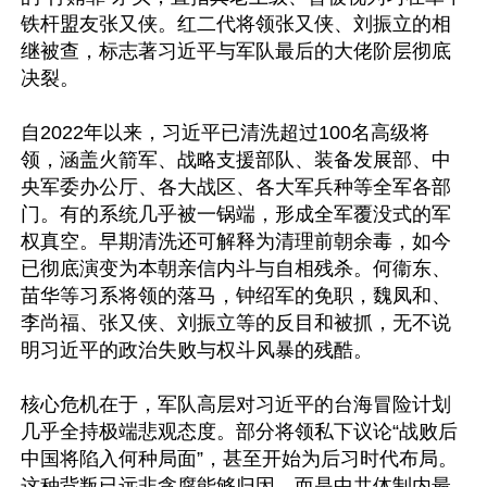
铁杆盟友张又侠。红二代将领张又侠、刘振立的相
继被查，标志著习近平与军队最后的大佬阶层彻底
决裂。

自2022年以来，习近平已清洗超过100名高级将
领，涵盖火箭军、战略支援部队、装备发展部、中
央军委办公厅、各大战区、各大军兵种等全军各部
门。有的系统几乎被一锅端，形成全军覆没式的军
权真空。早期清洗还可解释为清理前朝余毒，如今
已彻底演变为本朝亲信内斗与自相残杀。何衞东、
苗华等习系将领的落马，钟绍军的免职，魏凤和、
李尚福、张又侠、刘振立等的反目和被抓，无不说
明习近平的政治失败与权斗风暴的残酷。

核心危机在于，军队高层对习近平的台海冒险计划
几乎全持极端悲观态度。部分将领私下议论“战败后
中国将陷入何种局面”，甚至开始为后习时代布局。
这种背叛已远非贪腐能够归因，而是中共体制内最