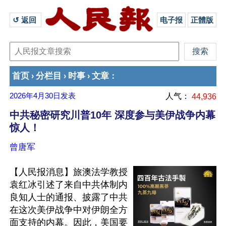
↺ 返回 
电子报
正體版
首页
分栏目
时事
文章
›
›
›
：
2026年4月30日
发表
人气：
44,936
中共秘密研究川普10年 深度参与美伊战争内幕
惊人！
曾唐军
【人民报消息】旅澳法学教授
袁红冰引述了来自中共体制内
良知人士的通报、披露了中共
在这次美伊战争中对伊朗全方
面支持的内幕。因此，美国要