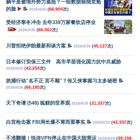
躺平是被境外势力蛊惑？一组数据狠抽党魁
的脸
▶️
📝
(
66,904
次)
2026/4/30
受经济寒冬冲击 去年339万家餐饮店停业
🖼️▶️
(
66,562
次)
2026/4/30
川普拒绝伊朗最新和谈方案 📝
(
45,127
次)
2026/4/30
日本修订安保三文件 高市早苗强化国力抗中共威胁
(
42,254
次)
2026/4/30
抓捕行动“名不正 言不顺”？张又侠掌握习太多秘密 📝
(
66,185
次)
2026/4/30
天下奇谭 (548) 狐貍的世界观
(
31,337
次)
2026/4/30
白宫枪击案 FBI局长爆不寒而栗事实 📝
(
42,337
次)
2026/4/30
不准翻墙！快连VPN停止在中国大陆营运
(
39,156
2026/4/29