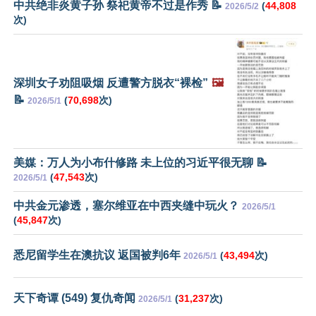
中共绝非炎黄子孙 祭祀黄帝不过是作秀 📝
(
44,808
2026/5/2
次)
深圳女子劝阻吸烟 反遭警方脱衣“裸检”
🖼️
📝
(
70,698
次)
2026/5/1
美媒：万人为小布什修路 未上位的习近平很无聊 📝
(
47,543
次)
2026/5/1
中共金元渗透，塞尔维亚在中西夹缝中玩火？
2026/5/1
(
45,847
次)
悉尼留学生在澳抗议 返国被判6年
(
43,494
次)
2026/5/1
天下奇谭 (549) 复仇奇闻
(
31,237
次)
2026/5/1