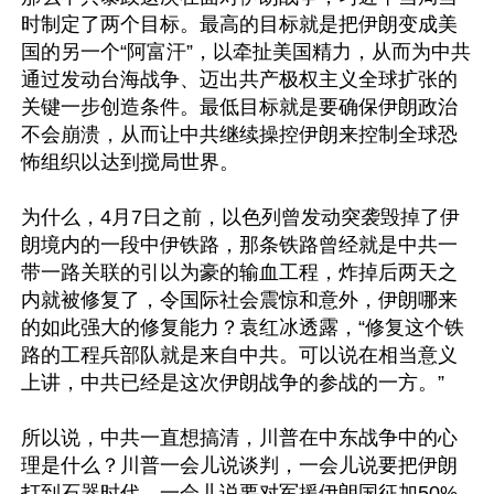
时制定了两个目标。最高的目标就是把伊朗变成美
国的另一个“阿富汗”，以牵扯美国精力，从而为中共
通过发动台海战争、迈出共产极权主义全球扩张的
关键一步创造条件。最低目标就是要确保伊朗政治
不会崩溃，从而让中共继续操控伊朗来控制全球恐
怖组织以达到搅局世界。

为什么，4月7日之前，以色列曾发动突袭毁掉了伊
朗境内的一段中伊铁路，那条铁路曾经就是中共一
带一路关联的引以为豪的输血工程，炸掉后两天之
内就被修复了，令国际社会震惊和意外，伊朗哪来
的如此强大的修复能力？袁红冰透露，“修复这个铁
路的工程兵部队就是来自中共。可以说在相当意义
上讲，中共已经是这次伊朗战争的参战的一方。” 	

所以说，中共一直想搞清，川普在中东战争中的心
理是什么？川普一会儿说谈判，一会儿说要把伊朗
打到石器时代，一会儿说要对军援伊朗国征加50%