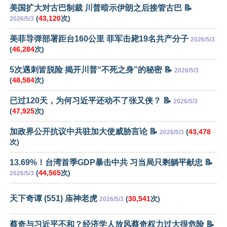
美国扩大对古巴制裁 川普暗示伊朗之后接管古巴 📝
(
43,120
次)
2026/5/3
美菲导弹部署距台160公里 菲军击毙19名共产分子
2026/5/3
(
46,284
次)
5次遇刺皆脱险 揭开川普“不死之身”的秘密 📝
2026/5/3
(
48,584
次)
已过120天，为何习近平还动不了张又侠？ 📝
2026/5/3
(
47,925
次)
加政界公开抗议中共驻加大使威胁言论 📝
(
43,478
2026/5/3
次)
13.69%！台湾首季GDP暴击中共 习当局只剩躺平献忠 📝
(
44,565
次)
2026/5/3
天下奇谭 (551) 庙神老虎
(
30,541
次)
2026/5/3
蔡奇与习近平不和？经济学人放风蔡奇权力过大很危险 📝