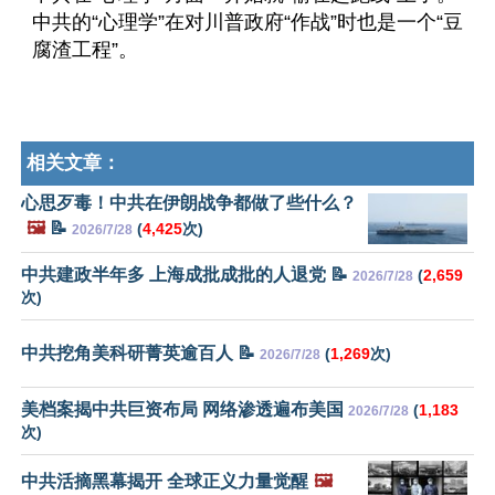
中共的“心理学”在对川普政府“作战”时也是一个“豆
腐渣工程”。
相关文章：
心思歹毒！中共在伊朗战争都做了些什么？
🖼️
📝
(
4,425
次)
2026/7/28
中共建政半年多 上海成批成批的人退党 📝
(
2,659
2026/7/28
次)
中共挖角美科研菁英逾百人 📝
(
1,269
次)
2026/7/28
美档案揭中共巨资布局 网络渗透遍布美国
(
1,183
2026/7/28
次)
中共活摘黑幕揭开 全球正义力量觉醒
🖼️