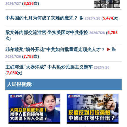
(
3,536
次)
2026/7/27
中共国的七月为何成了灾难的魔咒？ 📝
(
5,474
次)
2026/7/26
梁文锋内部交流泄密 坐实美国对中共指控
(
5,758
2026/7/26
次)
菲尔兹奖“墙外开花”中共如何批量逼走顶尖人才？
▶️
📝
(
7,788
次)
2026/7/26
王虹邓煜“大器洋成” 中共热炒民族主义翻车
2026/7/26
(
7,050
次)
人民报视频: