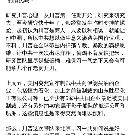
“的情况吗？

研究川普心理，从川普第一任期开始，研究来研究
去，至今研究快十年了，却经常发生临时变挂的尴
尬。起初认为川普是商人，只要以利相诱，就能让
他中圈，所以中共想以做生意来渗透美国价值观，
不料，川普在全球范围内扫荡专裁、暴政的霸权思
维，让中共一次次出尽洋相，偷鸡不著反蚀把米，
研究团队里尽是些饭桶，难保习一气之下又会有可
能拿几个作老虎开刀。

上周五，美国突然宣布制裁中共向伊朗买油的企
业，包括恒力石化，加上之前被制裁的山东胜星化
工有限公司等，已至少有5家中共国企业最近被美国
制裁，还有另外约40家属于影子船队的航运公司和
船舶，这些消息也是来得突然而难以预料。

那么，川普这次带队来北京，习中共如何说是好