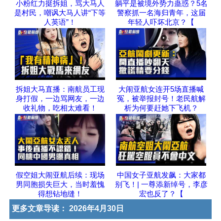
小粉红力挺拆姐，骂大马人
躺平是被境外势力蛊惑？5名
是村民，嘲讽大马人讲“下等
警察抓一名海归青年，这届
人英语”！
年轻人吓坏北京？【
拆姐大马直播：南航员工现
大闹亚航女连开5场直播喊
身打假，一边骂网友，一边
冤，被举报封号！老民航解
收礼物，吃相太难看！
析为何要赶她下飞机？
假空姐大闹亚航后续：现场
中国女子亚航发飙：大家都
男同胞损失巨大，当时羞愧
别飞！| 一尊添新绰号，李彦
得想钻地缝！
宏也反了？【
更多文章导读：
2026年4月30日