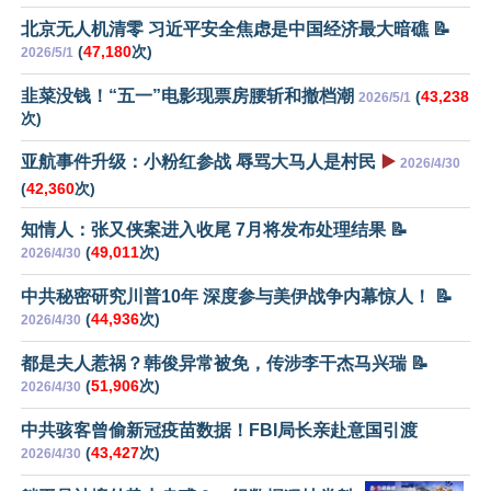
北京无人机清零 习近平安全焦虑是中国经济最大暗礁 📝
(
47,180
次)
2026/5/1
韭菜没钱！“五一”电影现票房腰斩和撤档潮
(
43,238
2026/5/1
次)
亚航事件升级：小粉红参战 辱骂大马人是村民
▶️
2026/4/30
(
42,360
次)
知情人：张又侠案进入收尾 7月将发布处理结果 📝
(
49,011
次)
2026/4/30
中共秘密研究川普10年 深度参与美伊战争内幕惊人！ 📝
(
44,936
次)
2026/4/30
都是夫人惹祸？韩俊异常被免，传涉李干杰马兴瑞 📝
(
51,906
次)
2026/4/30
中共骇客曾偷新冠疫苗数据！FBI局长亲赴意国引渡
(
43,427
次)
2026/4/30