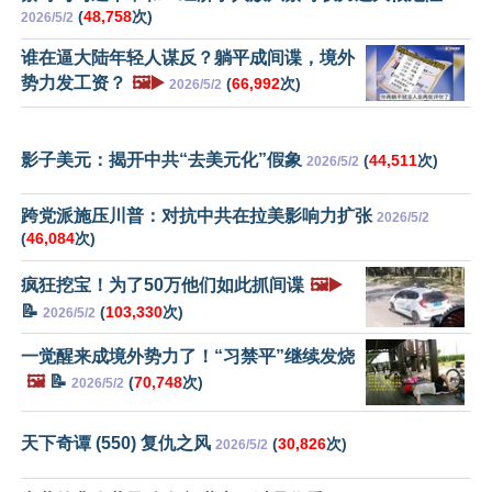
(
48,758
次)
2026/5/2
谁在逼大陆年轻人谋反？躺平成间谍，境外
势力发工资？
🖼️▶️
(
66,992
次)
2026/5/2
影子美元：揭开中共“去美元化”假象
(
44,511
次)
2026/5/2
跨党派施压川普：对抗中共在拉美影响力扩张
2026/5/2
(
46,084
次)
疯狂挖宝！为了50万他们如此抓间谍
🖼️▶️
📝
(
103,330
次)
2026/5/2
一觉醒来成境外势力了！“习禁平”继续发烧
🖼️
📝
(
70,748
次)
2026/5/2
天下奇谭 (550) 复仇之风
(
30,826
次)
2026/5/2