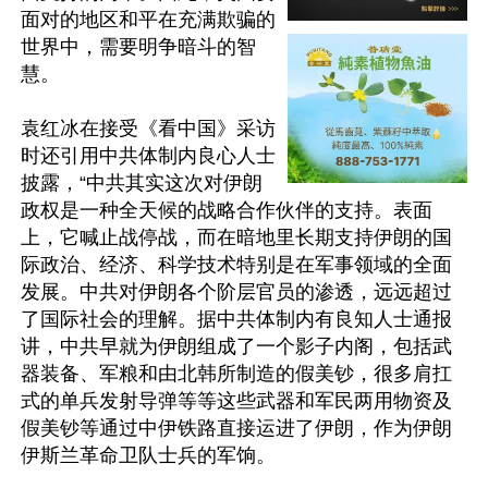
面对的地区和平在充满欺骗的
世界中，需要明争暗斗的智
慧。

袁红冰在接受《看中国》采访
时还引用中共体制内良心人士
披露，“中共其实这次对伊朗
政权是一种全天候的战略合作伙伴的支持。表面
上，它喊止战停战，而在暗地里长期支持伊朗的国
际政治、经济、科学技术特别是在军事领域的全面
发展。中共对伊朗各个阶层官员的渗透，远远超过
了国际社会的理解。据中共体制内有良知人士通报
讲，中共早就为伊朗组成了一个影子内阁，包括武
器装备、军粮和由北韩所制造的假美钞，很多肩扛
式的单兵发射导弹等等这些武器和军民两用物资及
假美钞等通过中伊铁路直接运进了伊朗，作为伊朗
伊斯兰革命卫队士兵的军饷。
