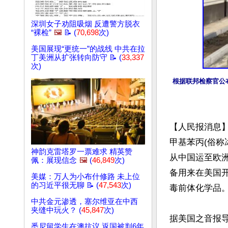
深圳女子劝阻吸烟 反遭警方脱衣
“裸检”
🖼️
📝 (
70,698
次)
美国展现“更统一”的战线 中共在拉
丁美洲从扩张转向防守 📝 (
33,337
次)
根据联邦检察官公
【人民报消息
甲基苯丙(俗称
神韵克雷塔罗一票难求 精英赞
从中国运至欧洲
佩：展现信念
🖼️
(
46,849
次)
备用来在美国
美媒：万人为小布什修路 未上位
的习近平很无聊 📝 (
47,543
次)
毒前体化学品。
中共金元渗透，塞尔维亚在中西
夹缝中玩火？ (
45,847
次)
据美国之音报导
悉尼留学生在澳抗议 返国被判6年