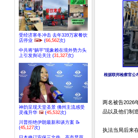
受经济寒冬冲击 去年339万家餐饮
店停业
🖼️▶️
(
66,562
次)
中共将“躺平”现象赖在境外势力头
上引发舆论关注 (
31,327
次)
根据联邦检察官公
两名被告202
神韵呈现天堂圣景 佛州主流感受
品以及他们制
灵魂升华
🖼️
(
45,532
次)
川普拒绝伊朗最新和谈方案 📝
(
45,127
次)
执法当局后来在
日本修订安保三文件 高市早苗