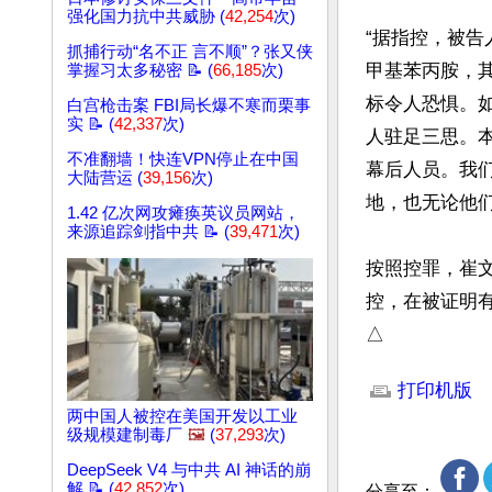
强化国力抗中共威胁 (
42,254
次)
“据指控，被
抓捕行动“名不正 言不顺”？张又侠
甲基苯丙胺，其
掌握习太多秘密 📝 (
66,185
次)
标令人恐惧。
白宫枪击案 FBI局长爆不寒而栗事
实 📝 (
42,337
次)
人驻足三思。
不准翻墙！快连VPN停止在中国
幕后人员。我
大陆营运 (
39,156
次)
地，也无论他们
1.42 亿次网攻瘫痪英议员网站，
来源追踪剑指中共 📝 (
39,471
次)
按照控罪，崔
控，在被证明有
△
文章网址: http://w
打印机版
两中国人被控在美国开发以工业
级规模建制毒厂
🖼️
(
37,293
次)
DeepSeek V4 与中共 AI 神话的崩
解 📝 (
42,852
次)
分享至：