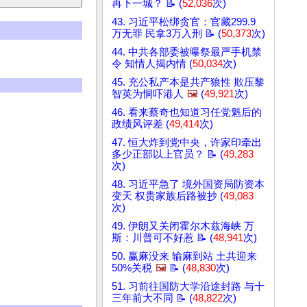
再下一城？ 📝 (
52,036
次)
43. 习近平松绑贪官：官藏299.9
万无罪 民拿3万入刑 📝 (
50,373
次)
44. 中共各部委被曝祭最严手机禁
令 知情人揭内情 (
50,034
次)
45. 充公私产本是共产狼性 欺压黎
智英为恫吓港人
🖼️
(
49,921
次)
46. 看来蔡奇也知道习任党魁后的
政绩风评差 (
49,414
次)
47. 恒大炸到党中央，许家印牵出
多少正部以上官员？ 📝 (
49,283
次)
48. 习近平急了 境外国资局防资本
变天 权贵家族后路被抄 (
49,083
次)
49. 伊朗又关闭霍尔木兹海峡 万
斯：川普可不好惹 📝 (
48,941
次)
50. 赢麻没来 输麻到站 土共迎来
50%关税
🖼️
📝 (
48,830
次)
51. 习前往国防大学沿途封路 与十
三年前大不同 📝 (
48,822
次)