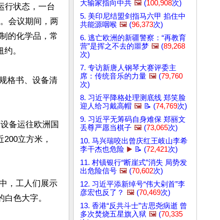
大输家指向中共
🖼️
(
100,908
次)
于运行状态，一台
5. 美印尼结盟剑指马六甲 掐住中
丙。会议期间，两
共能源咽喉
🖼️
(
96,373
次)
管制的化学品，常
6. 逃亡欧洲的新疆警察：“再教育
营”是挥之不去的噩梦
🖼️
(
89,268
约。

次)
7. 专访新唐人钢琴大赛评委主
席：传统音乐的力量
🖼️
(
79,760
规格书、设备清
次)
8. 习近平降格处理测底线 郑笑脸
迎人给习戴高帽
🖼️
📝 (
74,769
次)
9. 习近平无筹码自身难保 郑丽文
厂设备运往欧洲国
丢尊严愿当棋子
🖼️
(
73,065
次)
200立方米，
10. 马兴瑞咬出曾庆红王岐山李希
李干杰也危险
▶️
📝 (
72,421
次)
11. 村镇银行“断崖式”消失 局势发
出危险信号
🖼️
(
70,602
次)
中，工人们展示
12. 习近平添新绰号“伟大剁首”李
彦宏也反了？
🖼️
(
70,469
次)
白色大字。

13. 香港“反共斗士”古思尧病逝 曾
多次焚烧五星旗入狱
🖼️
(
70,335