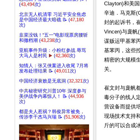
Clayton)
(
43,494
次)
辛迪．马克斯(Ci
北京无人机清零 习近平安全焦虑
是中国经济最大暗礁 📝 (
47,180
封的起诉书，崔文
次)
Vincen)与庞
韭菜没钱！“五一”电影现票房腰斩
和撤档潮 (
43,238
次)
谋贩运甲基苯
基苯丙，这些
亚航事件升级：小粉红参战 辱骂
大马人是村民
▶️
(
42,360
次)
精密的大规模
知情人：张又侠案进入收尾 7月将
关。

发布处理结果 📝 (
49,011
次)
中国经济衰败是无底洞 (
32,321
次)
崔文封与庞帆
中共秘密研究川普10年 深度参与
美伊战争内幕惊人！ 📝 (
44,936
毒分子的线人
次)
营设备而提供
都是夫人惹祸？韩俊异常被免，
现场技术支持
传涉李干杰马兴瑞 📝 (
51,906
次)
斤的可以合成冰