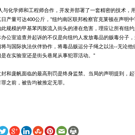
告人与化学师和工程师合作，开发并部署了一套精密的技术，
日产量可达400公斤，”纽约南区联邦检察官克莱顿在声明中
如此规模的甲基苯丙胺流入街头的潜在危害，理应让所有纽约
本办公室追查并起诉的不仅是向纽约人发放毒品的贩毒分子，
们将与国际执法伙伴协作，将毒品贩运分子绳之以法--无论他
是在实验室还是街头巷尾从事犯罪活动。”

文封和庞帆面临的最高刑罚是终身监禁。当局的声明提到，起
罪之前，被告均被推定无罪。

ww.renminbao.com/rmb/articles/2026/4/29/95038.html