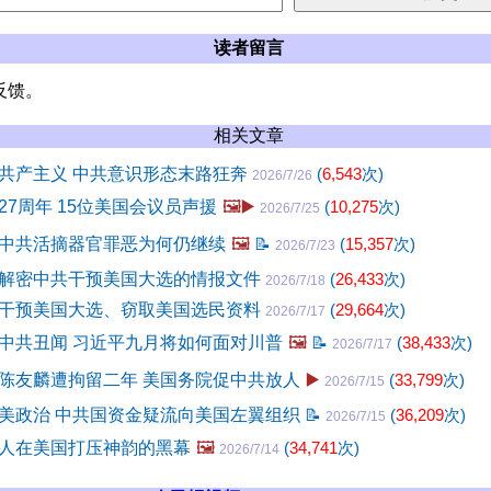
读者留言
反馈。
相关文章
共产主义 中共意识形态末路狂奔
(
6,543
次)
2026/7/26
27周年 15位美国会议员声援
🖼️▶️
(
10,275
次)
2026/7/25
中共活摘器官罪恶为何仍继续
🖼️
📝
(
15,357
次)
2026/7/23
解密中共干预美国大选的情报文件
(
26,433
次)
2026/7/18
干预美国大选、窃取美国选民资料
(
29,664
次)
2026/7/17
中共丑闻 习近平九月将如何面对川普
🖼️
📝
(
38,433
次)
2026/7/17
陈友麟遭拘留二年 美国务院促中共放人
▶️
(
33,799
次)
2026/7/15
美政治 中共国资金疑流向美国左翼组织
📝
(
36,209
次)
2026/7/15
人在美国打压神韵的黑幕
🖼️
(
34,741
次)
2026/7/14