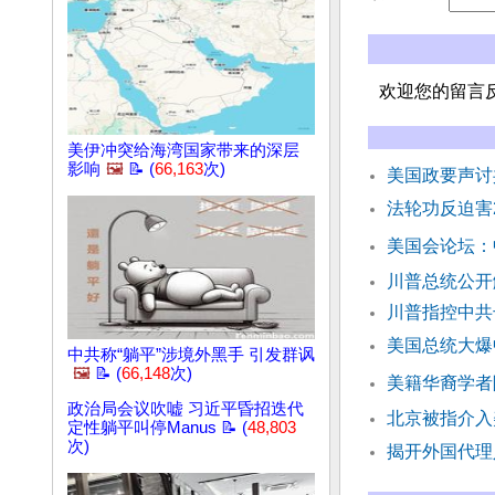
欢迎您的留言
美伊冲突给海湾国家带来的深层
影响
🖼️
📝 (
66,163
次)
美国政要声讨
法轮功反迫害
美国会论坛：
川普总统公开
川普指控中共
美国总统大爆
中共称“躺平”涉境外黑手 引发群讽
🖼️
📝 (
66,148
次)
美籍华裔学者
政治局会议吹嘘 习近平昏招迭代
北京被指介入
定性躺平叫停Manus 📝 (
48,803
次)
揭开外国代理