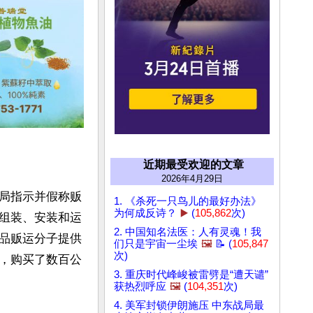
近期最受欢迎的文章
2026年4月29日
局指示并假称贩
1. 《杀死一只鸟儿的最好办法》
为何成反诗？
▶️
(
105,862
次)
组装、安装和运
2. 中国知名法医：人有灵魂！我
品贩运分子提供
们只是宇宙一尘埃
🖼️
📝 (
105,847
次)
，购买了数百公
3. 重庆时代峰峻被雷劈是“遭天谴”
获热烈呼应
🖼️
(
104,351
次)
4. 美军封锁伊朗施压 中东战局最