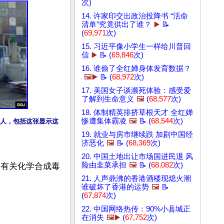
次)
14. 许家印交出政治投降书 “活命
清单”究竟供出了谁？
▶️
📝
(
69,971
次)
15. 习近平像小学生一样给川普回
信
▶️
📝 (
69,846
次)
16. 谁偷了全红婵身体发育数据？
🖼️▶️
📝 (
68,972
次)
17. 美国女子谈濒死体验：感受爱
了解到生命意义
🖼️
(
68,577
次)
18. 体制精英排挤草根天才 全红婵
惨遭集体霸凌
🖼️
📝 (
68,544
次)
人，包括这张显示这
19. 就业与房市继续跌 加剧中国经
济恶化
🖼️
📝 (
68,369
次)
20. 中国土地出让市场国进民退 风
险由韭菜承担
🖼️
📝 (
68,082
次)
了有关化学合成毒
21. 人声鼎沸的香港酒楼现熄火潮
谁破坏了香港的运势
🖼️
📝
(
67,874
次)
22. 中国网络热传：90%小县城正
在消失
🖼️▶️
(
67,752
次)