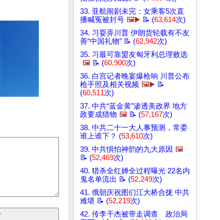
33. 亚航闹剧未完：女乘客5次直
播喊冤被封号
🖼️▶️
📝 (
63,614
次)
34. 习耍弄川普 伊朗货轮载有不友
善“中国礼物” 📝 (
62,942
次)
35. 习最可靠盟友匈牙利总理败选
🖼️
📝 (
60,900
次)
36. 白宫记者晚宴爆枪响 川普公布
枪手照及相关视频
🖼️▶️
📝
(
60,511
次)
37. 中共“蓝金黄”渗透美政界 地方
政要成猎物
🖼️
📝 (
57,167
次)
38. 中共二十一大人事预测，常委
谁上谁下？ (
53,610
次)
39. 中共惧怕神韵的九大原因
🖼️
📝 (
52,469
次)
40. 猎杀全红婵全过程曝光 22名内
鬼名单流出 📝 (
52,249
次)
41. 俄朝庆祝图们江大桥合拢 中共
难堪 📝 (
52,219
次)
42. 传李干杰被带走调查 政治局