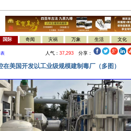
国际
奇闻
灾祸
万象
生活
文化
人气：
37,293
分享：
发表
控在美国开发以工业级规模建制毒厂（多图）