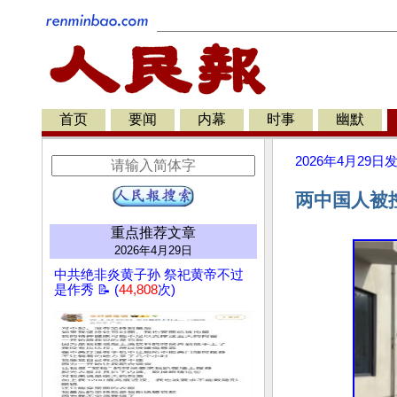
首页
要闻
内幕
时事
幽默
2026年4月29日
两中国人被
重点推荐文章
2026年4月29日
中共绝非炎黄子孙 祭祀黄帝不过
是作秀 📝 (
44,808
次)