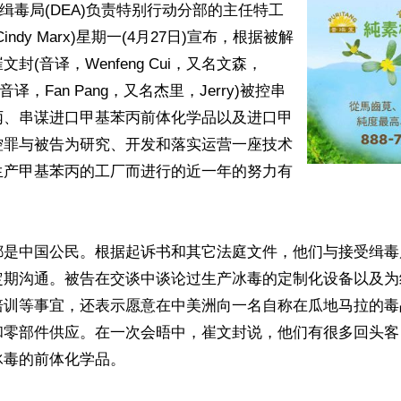
和美国缉毒局(DEA)负责特别行动分部的主任特工
ndy Marx)星期一(4月27日)宣布，根据被解
封(音译，Wenfeng Cui，又名文森，
帆(音译，Fan Pang，又名杰里，Jerry)被控串
丙、串谋进口甲基苯丙前体化学品以及进口甲
控罪与被告为研究、开发和落实运营一座技术
生产甲基苯丙的工厂而进行的近一年的努力有
都是中国公民。根据起诉书和其它法庭文件，他们与接受缉毒
定期沟通。被告在交谈中谈论过生产冰毒的定制化设备以及为
培训等事宜，还表示愿意在中美洲向一名自称在瓜地马拉的毒
和零部件供应。在一次会晤中，崔文封说，他们有很多回头客
毒的前体化学品。
