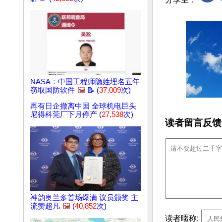
NASA：中国工程师隐姓埋名五年
窃取国防软件
🖼️
📝 (
37,009
次)
再有日企撤离中国 全球机电巨头
尼得科莞厂下月停产 (
27,538
次)
读者留言反馈
神韵奥兰多首场爆满 议员颁奖 主
流赞超凡
🖼️
(
40,852
次)
读者暱称: