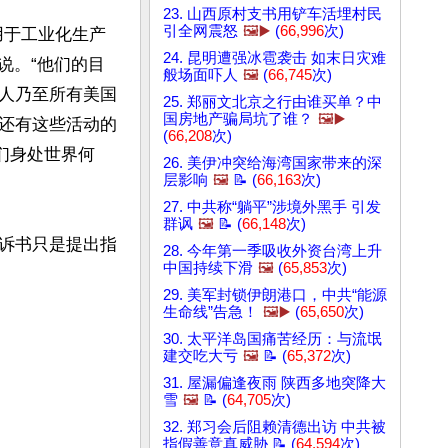
23. 山西原村支书用铲车活埋村民
引全网震怒
🖼️▶️
(
66,996
次)
用于工业化生产
24. 昆明遭强冰雹袭击 如末日灾难
说。“他们的目
般场面吓人
🖼️
(
66,745
次)
人乃至所有美国
25. 郑丽文北京之行由谁买单？中
国房地产骗局坑了谁？
🖼️▶️
还有这些活动的
(
66,208
次)
们身处世界何
26. 美伊冲突给海湾国家带来的深
层影响
🖼️
📝 (
66,163
次)
27. 中共称“躺平”涉境外黑手 引发
群讽
🖼️
📝 (
66,148
次)
诉书只是提出指
28. 今年第一季吸收外资台湾上升
中国持续下滑
🖼️
(
65,853
次)
29. 美军封锁伊朗港口，中共“能源
生命线”告急！
🖼️▶️
(
65,650
次)
30. 太平洋岛国痛苦经历：与流氓
建交吃大亏
🖼️
📝 (
65,372
次)
31. 屋漏偏逢夜雨 陕西多地突降大
雪
🖼️
📝 (
64,705
次)
32. 郑习会后阻赖清德出访 中共被
指假善意真威胁 📝 (
64,594
次)