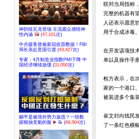
联邦当局指称，
完整的机器有望
人还表示愿意
神韵纽瓦克登场 主流观众感悟神
用于合成冰毒。
性内涵
🖼️
(
47,101
次)
中共骇客曾偷新冠疫苗数据！FBI
局长亲赴意国引渡 (
43,427
次)
在开发该项技
专家：4月制造业指数PMI下降 中
单以及操作手册
国经济继续放缓 (
31,050
次)
检方表示，在2
家的一个港口。
被装进多个集装
崔文封向线民
躺平是被境外势力蛊惑？一组数
据狠抽党魁的脸
▶️
📝 (
66,904
次)
了一条红色横幅