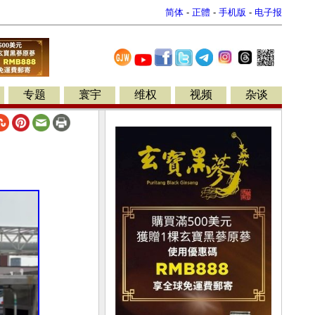
简体
-
正體
-
手机版
-
电子报
专题
寰宇
维权
视频
杂谈