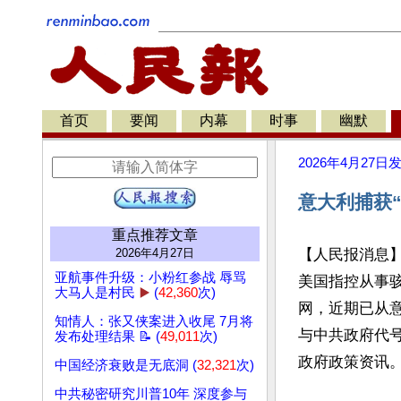
首页
要闻
内幕
时事
幽默
2026年4月27日
意大利捕获
重点推荐文章
2026年4月27日
【人民报消息】
亚航事件升级：小粉红参战 辱骂
美国指控从事
大马人是村民
▶️
(
42,360
次)
网，近期已从
知情人：张又侠案进入收尾 7月将
与中共政府代号
发布处理结果 📝 (
49,011
次)
政府政策资讯。
中国经济衰败是无底洞 (
32,321
次)
中共秘密研究川普10年 深度参与