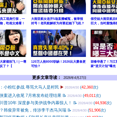
员工现身打假，一
大闹亚航女连开5场直播喊冤，被举报
假空姐大闹亚航后
物，吃相太难看！
封号！老民航解析为何要赶她下飞机？
巨大，当时羞愧得
大家都别飞！| 一尊
120万人抢8000职缺！2026比大萧条更
胡春华悬了！习江
反了？【
可怕？
家“逆天计划”曝光
更多文章导读：
2026年4月27日
：小粉红参战 辱骂大马人是村民
▶️
(
42,360
次)
2026/4/30
侠案进入收尾 7月将发布处理结果
📝
(
49,011
次)
2026/4/30
川普10年 深度参与美伊战争内幕惊人！
📝
(
44,936
次)
2026/4/30
？韩俊异常被免，传涉李干杰马兴瑞
📝
(
51,906
次)
2026/4/30