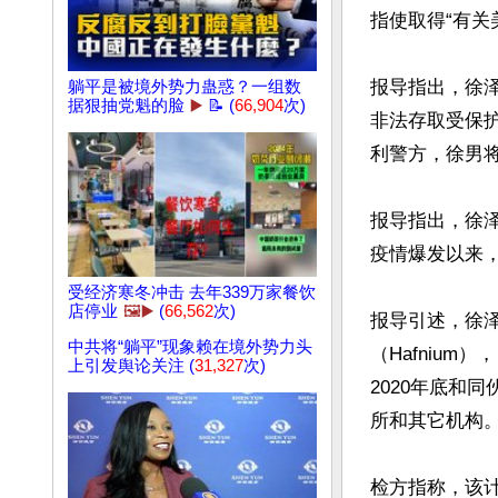
指使取得“有关
报导指出，徐
躺平是被境外势力蛊惑？一组数
据狠抽党魁的脸
▶️
📝 (
66,904
次)
非法存取受保
利警方，徐男将
报导指出，徐泽
疫情爆发以来
受经济寒冬冲击 去年339万家餐饮
店停业
🖼️▶️
(
66,562
次)
报导引述，徐
中共将“躺平”现象赖在境外势力头
（Hafniu
上引发舆论关注 (
31,327
次)
2020年底和同
所和其它机构。
检方指称，该