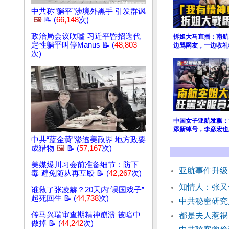
中共称“躺平”涉境外黑手 引发群讽
🖼️
📝 (
66,148
次)
政治局会议吹嘘 习近平昏招迭代
拆姐大马直播：南航
定性躺平叫停Manus 📝 (
48,803
边骂网友，一边收礼
次)
中国女子亚航发飙：
添新绰号，李彦宏也
中共“蓝金黄”渗透美政界 地方政要
成猎物
🖼️
📝 (
57,167
次)
美媒爆川习会前准备细节：防下
亚航事件升级
毒 避免随从再互殴 📝 (
42,267
次)
知情人：张又
谁救了张凌赫？20天内“误国戏子”
起死回生 📝 (
44,738
次)
中共秘密研究
传马兴瑞审查期精神崩溃 被暗中
都是夫人惹祸
做掉 📝 (
44,242
次)