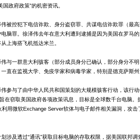
美国政府政策”的机密资讯。

泽伟被控犯下电信诈欺、身分盗窃罪、共谋电信诈欺罪（最高
护电脑罪。徐泽伟去年在意大利遭到逮捕是因为美国在罗马的
从上海搭飞机抵达米兰。

伟与一群意大利骇客（部分成员身分已确认，部分身分不明）自C
，一直在监视大学、免疫学家和病毒学家，特别是德克萨斯州大
泽伟参与了由中华人民共和国策划的大规模骇客行动，该行动代
m），旨在窃取美国政府各项政策讯息，目标是全球数千台电脑
伙利用微软Exchange Server软体与电子邮件相关漏洞，


计划涉及透过“通讯”获取目标电脑的存取权限，据美国联邦调