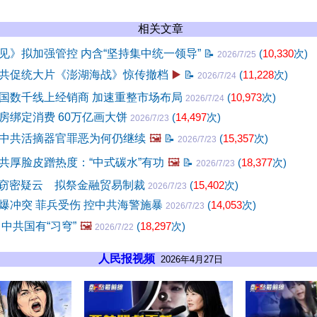
相关文章
见》拟加强管控 内含“坚持集中统一领导”
📝
(
10,330
次)
2026/7/25
共促统大片《澎湖海战》惊传撤档
▶️
📝
(
11,228
次)
2026/7/24
国数千线上经销商 加速重整市场布局
(
10,973
次)
2026/7/24
房绑定消费 60万亿画大饼
(
14,497
次)
2026/7/23
中共活摘器官罪恶为何仍继续
🖼️
📝
(
15,357
次)
2026/7/23
共厚脸皮蹭热度：“中式碳水”有功
🖼️
📝
(
18,377
次)
2026/7/23
I窃密疑云 拟祭金融贸易制裁
(
15,402
次)
2026/7/23
爆冲突 菲兵受伤 控中共海警施暴
(
14,053
次)
2026/7/23
中共国有“习穹”
🖼️
(
18,297
次)
2026/7/22
人民报视频
2026年4月27日