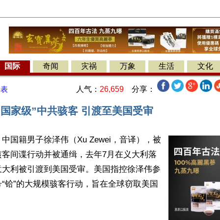
国际
奇闻
灾祸
万象
生活
文化
人气：
26,659
分享：
发表
“国家级”中共骇客 引渡至美国受审
中国籍男子徐泽伟（Xu Zewei，音译），被
骇客间谍行动并被通缉，去年7月在义大利落
意大利被引渡到美国受审。美国指控徐泽伟参
“铪”的大规模骇客行动，旨在全球窃取美国

