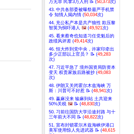
万无罪 民拿3万入刑 📝 (
50,373
次)
43. 中共各部委被曝祭最严手机禁
令 知情人揭内情 (
50,034
次)
44. 充公私产本是共产狼性 欺压黎
智英为恫吓港人
🖼️
(
49,921
次)
45. 看来蔡奇也知道习任党魁后的
政绩风评差 (
49,414
次)
46. 恒大炸到党中央，许家印牵出
多少正部以上官员？ 📝 (
49,283
次)
47. 习近平急了 境外国资局防资本
变天 权贵家族后路被抄 (
49,083
次)
48. 伊朗又关闭霍尔木兹海峡 万
斯：川普可不好惹 📝 (
48,941
次)
49. 赢麻没来 输麻到站 土共迎来
50%关税
🖼️
📝 (
48,830
次)
50. 习前往国防大学沿途封路 与十
三年前大不同 📝 (
48,822
次)
51. 宣布封锁霍尔木兹海峡伊港口
美军使用惊人先进武器 📝 (
48,615