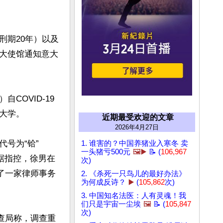
刑期20年）以及
大使馆通知意大
OVID-19
学。

近期最受欢迎的文章
2026年4月27日
号为“铪”
1. 谁害的？中国养猪业入寒冬 卖
一头猪亏500元
🖼️▶️
📝 (
106,967
。据指控，徐男在
次)
攻击了一家律师事务
2. 《杀死一只鸟儿的最好办法》
为何成反诗？
▶️
(
105,862
次)
3. 中国知名法医：人有灵魂！我
们只是宇宙一尘埃
🖼️
📝 (
105,847
次)
查局称，调查重