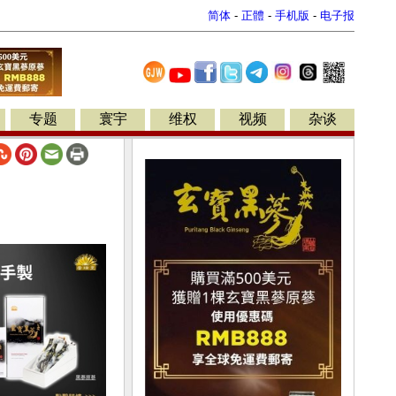
简体
-
正體
-
手机版
-
电子报
专题
寰宇
维权
视频
杂谈