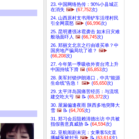
23. 中国网络热传：90%小县城正
在消失
🖼️▶️
(
67,752
次)
24. 山西原村支书用铲车活埋村民
引全网震怒
🖼️▶️
(
66,996
次)
25. 昆明遭强冰雹袭击 如末日灾难
般场面吓人
🖼️
(
66,745
次)
26. 郑丽文北京之行由谁买单？中
国房地产骗局坑了谁？
🖼️▶️
(
66,208
次)
27. 今年第一季吸收外资台湾上升
中国持续下滑
🖼️
(
65,853
次)
28. 美军封锁伊朗港口，中共“能源
生命线”告急！
🖼️▶️
(
65,650
次)
29. 太平洋岛国痛苦经历：与流氓
建交吃大亏
🖼️
📝 (
65,372
次)
30. 屋漏偏逢夜雨 陕西多地突降大
雪
🖼️
📝 (
64,705
次)
31. 郑习会后阻赖清德出访 中共被
指假善意真威胁 📝 (
64,594
次)
32. 亚航闹剧未完：女乘客5次直
播喊冤被封号
🖼️▶️
📝 (
63,614
次)