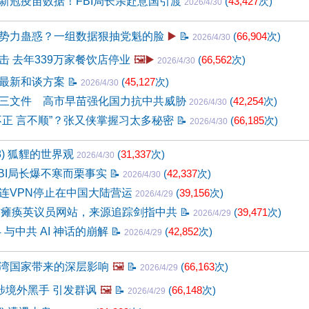
新冠疫苗数据！FBI局长亲赴意国引渡
(
43,427
次)
2026/4/30
势力蛊惑？一组数据狠抽党魁的脸
▶️
📝
(
66,904
次)
2026/4/30
击 去年339万家餐饮店停业
🖼️▶️
(
66,562
次)
2026/4/30
最新和谈方案
📝
(
45,127
次)
2026/4/30
三文件 高市早苗强化国力抗中共威胁
(
42,254
次)
2026/4/30
不正 言不顺”？张又侠掌握习太多秘密
📝
(
66,185
次)
2026/4/30
48) 狐貍的世界观
(
31,337
次)
2026/4/30
FBI局长爆不寒而栗事实
📝
(
42,337
次)
2026/4/30
连VPN停止在中国大陆营运
(
39,156
次)
2026/4/29
次网攻瘫痪英议员网站，来源追踪剑指中共
📝
(
39,471
次)
2026/4/29
V4 与中共 AI 神话的崩解
📝
(
42,852
次)
2026/4/29
湾国家带来的深层影响
🖼️
📝
(
66,163
次)
2026/4/29
涉境外黑手 引发群讽
🖼️
📝
(
66,148
次)
2026/4/29