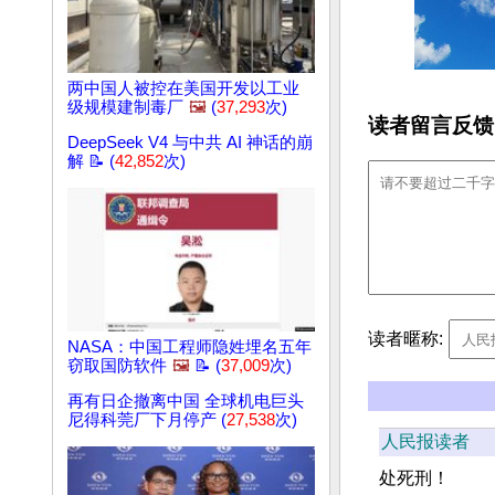
两中国人被控在美国开发以工业
级规模建制毒厂
🖼️
(
37,293
次)
读者留言反馈
DeepSeek V4 与中共 AI 神话的崩
解 📝 (
42,852
次)
读者暱称:
NASA：中国工程师隐姓埋名五年
窃取国防软件
🖼️
📝 (
37,009
次)
再有日企撤离中国 全球机电巨头
尼得科莞厂下月停产 (
27,538
次)
人民报读者
处死刑！