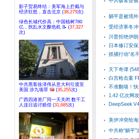
中共骇客曾偷
影子贸易终结：美军海上拦截与
经济狂怒，直击北京 (
38,279
次)
躺平是被境外
绿色长城代价高：中国植树780
受经济寒冬冲
亿，扰乱水文酿危机 📝 (
37,327
次)
川普拒绝伊朗
日本修订安保
抓捕行动“名
天下奇谭 (5
白宫枪击案 
中共黑客徐泽伟从意大利引渡至
不准翻墙！快
美国 涉九项罪
🖼️
(
35,255
次)
1.42 亿
广西四港资厂同一天关闭 数千工
DeepSeek 
人连日追讨赔偿 (
31,685
次)
美伊冲突给海
中共称“躺平”