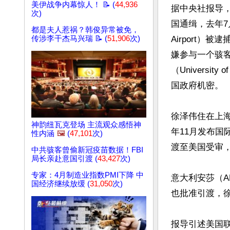
美伊战争内幕惊人！ 📝 (
44,936
据中央社报导，
次)
国通缉，去年7月
都是夫人惹祸？韩俊异常被免，
传涉李干杰马兴瑞 📝 (
51,906
次)
Airport）
嫌参与一个骇
（Universit
国政府机密。

徐泽伟住在上海
神韵纽瓦克登场 主流观众感悟神
年11月发布
性内涵
🖼️
(
47,101
次)
渡至美国受审，
中共骇客曾偷新冠疫苗数据！FBI
局长亲赴意国引渡 (
43,427
次)
专家：4月制造业指数PMI下降 中
意大利安莎（A
国经济继续放缓 (
31,050
次)
也批准引渡，徐
报导引述美国