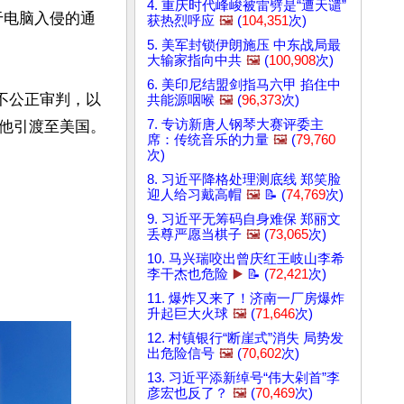
4. 重庆时代峰峻被雷劈是“遭天谴”
于电脑入侵的通
获热烈呼应
🖼️
(
104,351
次)
5. 美军封锁伊朗施压 中东战局最
大输家指向中共
🖼️
(
100,908
次)
6. 美印尼结盟剑指马六甲 掐住中
不公正审判，以
共能源咽喉
🖼️
(
96,373
次)
7. 专访新唐人钢琴大赛评委主
他引渡至美国。
席：传统音乐的力量
🖼️
(
79,760
次)
8. 习近平降格处理测底线 郑笑脸
迎人给习戴高帽
🖼️
📝 (
74,769
次)
9. 习近平无筹码自身难保 郑丽文
丢尊严愿当棋子
🖼️
(
73,065
次)
10. 马兴瑞咬出曾庆红王岐山李希
李干杰也危险
▶️
📝 (
72,421
次)
11. 爆炸又来了！济南一厂房爆炸
升起巨大火球
🖼️
(
71,646
次)
12. 村镇银行“断崖式”消失 局势发
出危险信号
🖼️
(
70,602
次)
13. 习近平添新绰号“伟大剁首”李
彦宏也反了？
🖼️
(
70,469
次)