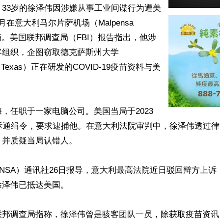
33岁的徐泽伟因涉嫌从事工业间谍行为遭美
在意大利马尔片萨机场（Malpensa 
被逮捕。美国联邦调查局（FBI）报告指出，他涉
客组织，企图窃取德克萨斯州大学
y of Texas）正在研发的COVID-19疫苗资料与美
，任职于一家电脑公司。美国当局于2023
国际通缉令，要求逮捕他。在意大利法院审判中，徐泽伟透过
并质疑当局认错人。

NSA）通讯社26日报导，意大利最高法院近日驳回辩方上诉
泽伟已抵达美国。

联邦调查局指称，徐泽伟曾是骇客团队一员，除获取疫苗资讯