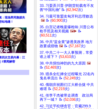
33. 习耍弄川普 伊朗货轮载有不友
善“中国礼物” 📝 (
62,942
次)
34. 习最可靠盟友匈牙利总理败选
续：现场男同胞损失
🖼️
📝 (
60,900
次)
想钻地缝！
35. 白宫记者晚宴爆枪响 川普公布
枪手照及相关视频
🖼️▶️
📝
(
60,511
次)
36. 中共“蓝金黄”渗透美政界 地方
政要成猎物
🖼️
📝 (
57,167
次)
37. 中共二十一大人事预测，常委
谁上谁下？ (
53,610
次)
第四次交易内幕：江
｜#禁闻解密
38. 中共惧怕神韵的九大原因
🖼️
📝 (
52,469
次)
39. 猎杀全红婵全过程曝光 22名内
鬼名单流出 📝 (
52,249
次)
40. 俄朝庆祝图们江大桥合拢 中共
难堪 📝 (
52,219
次)
41. 传李干杰被带走调查 政治局
再下一城？ 📝 (
52,036
次)
42. 习近平松绑贪官：官藏299.9