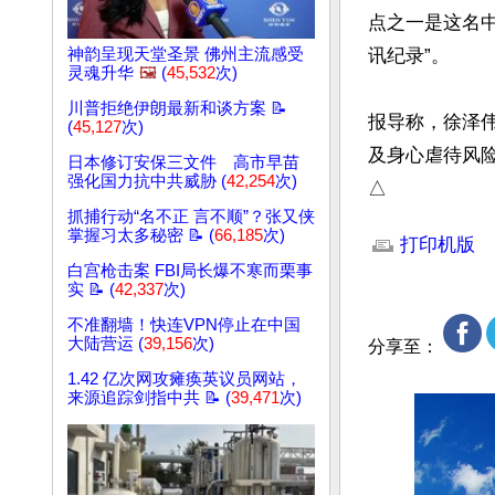
点之一是这名
神韵呈现天堂圣景 佛州主流感受
讯纪录”。

灵魂升华
🖼️
(
45,532
次)
川普拒绝伊朗最新和谈方案 📝
报导称，徐泽
(
45,127
次)
及身心虐待风
日本修订安保三文件 高市早苗
强化国力抗中共威胁 (
42,254
次)
△
文章网址: http://w
抓捕行动“名不正 言不顺”？张又侠
掌握习太多秘密 📝 (
66,185
次)
打印机版
白宫枪击案 FBI局长爆不寒而栗事
实 📝 (
42,337
次)
不准翻墙！快连VPN停止在中国
大陆营运 (
39,156
次)
分享至：
1.42 亿次网攻瘫痪英议员网站，
来源追踪剑指中共 📝 (
39,471
次)