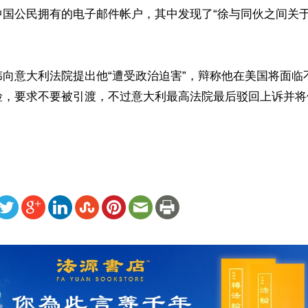
中国公民拥有的电子邮件帐户，其中发现了“徐与同伙之间关
伟向意大利法院提出他“遭受政治迫害”，辩称他在美国将面临
险，要求不要被引渡，不过意大利最高法院最后驳回上诉并将
ww.renminbao.com/rmb/articles/2026/4/28/95017.html