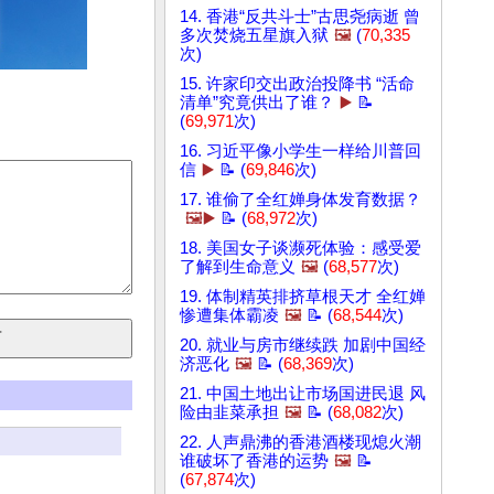
14. 香港“反共斗士”古思尧病逝 曾
多次焚烧五星旗入狱
🖼️
(
70,335
次)
15. 许家印交出政治投降书 “活命
清单”究竟供出了谁？
▶️
📝
(
69,971
次)
16. 习近平像小学生一样给川普回
信
▶️
📝 (
69,846
次)
17. 谁偷了全红婵身体发育数据？
🖼️▶️
📝 (
68,972
次)
18. 美国女子谈濒死体验：感受爱
了解到生命意义
🖼️
(
68,577
次)
19. 体制精英排挤草根天才 全红婵
惨遭集体霸凌
🖼️
📝 (
68,544
次)
20. 就业与房市继续跌 加剧中国经
济恶化
🖼️
📝 (
68,369
次)
21. 中国土地出让市场国进民退 风
险由韭菜承担
🖼️
📝 (
68,082
次)
22. 人声鼎沸的香港酒楼现熄火潮
谁破坏了香港的运势
🖼️
📝
(
67,874
次)