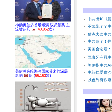
中共出炉《意
神韵奥兰多首场爆满 议员颁奖 主
不武统了？中
流赞超凡
🖼️
(
40,852
次)
耐克大砍中共
中共急了！住
美国会论坛：
西班牙夺冠中
美剑指中共A
美伊冲突给海湾国家带来的深层
中菲仁爱暗沙
影响
🖼️
📝 (
66,163
次)
以色列有铁穹 