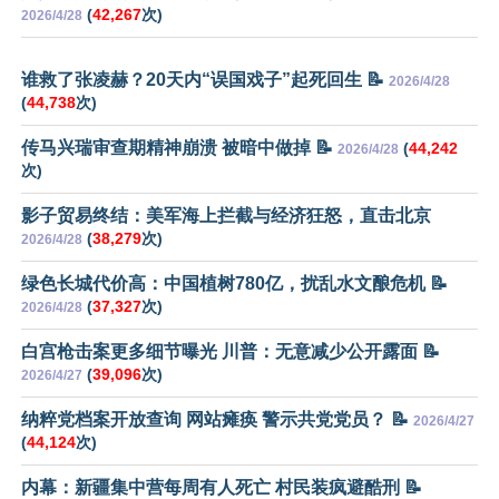
(
42,267
次)
2026/4/28
谁救了张凌赫？20天内“误国戏子”起死回生 📝
2026/4/28
(
44,738
次)
传马兴瑞审查期精神崩溃 被暗中做掉 📝
(
44,242
2026/4/28
次)
影子贸易终结：美军海上拦截与经济狂怒，直击北京
(
38,279
次)
2026/4/28
绿色长城代价高：中国植树780亿，扰乱水文酿危机 📝
(
37,327
次)
2026/4/28
白宫枪击案更多细节曝光 川普：无意减少公开露面 📝
(
39,096
次)
2026/4/27
纳粹党档案开放查询 网站瘫痪 警示共党党员？ 📝
2026/4/27
(
44,124
次)
内幕：新疆集中营每周有人死亡 村民装疯避酷刑 📝