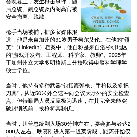
会晚宴上，发生枪击事件，随
后总统、副总统及内阁高官被
安全撤离、疏散。

枪手当场被捕，据多家媒体报
道，他是来自加州的31岁男子柯尔艾伦。在他的“领
英”（LinkedIn）档案中，他自称是来自洛杉矶地区
的“游戏开发者、工程师、科学家、教师”。2025年
于加州州立大学多明格斯山分校取得电脑科学理学
硕士学位。

当时，他持有多种武器“包括霰弹枪、手枪以及多把
刀具”，从近50米外全速冲向会议大厅外的安全检查
点。但特勤局人员反应极为迅速，在其完全未能突
破封锁线前，拔枪将其制伏。

当时，川普总统刚入场30分钟左右，宴会参与者达2
000人左右。晚宴刚进入第一道菜阶段，距离开始仅