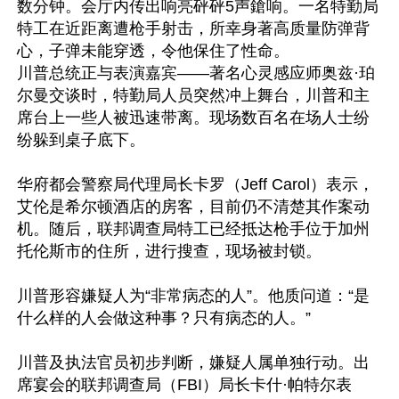
数分钟。会厅内传出响亮砰砰5声鎗响。一名特勤局
特工在近距离遭枪手射击，所幸身著高质量防弹背
心，子弹未能穿透，令他保住了性命。

川普总统正与表演嘉宾——著名心灵感应师奥兹·珀
尔曼交谈时，特勤局人员突然冲上舞台，川普和主
席台上一些人被迅速带离。现场数百名在场人士纷
纷躲到桌子底下。

华府都会警察局代理局长卡罗（Jeff Carol）表示，
艾伦是希尔顿酒店的房客，目前仍不清楚其作案动
机。随后，联邦调查局特工已经抵达枪手位于加州
托伦斯市的住所，进行搜查，现场被封锁。

川普形容嫌疑人为“非常病态的人”。他质问道：“是
什么样的人会做这种事？只有病态的人。”

川普及执法官员初步判断，嫌疑人属单独行动。出
席宴会的联邦调查局（FBI）局长卡什·帕特尔表