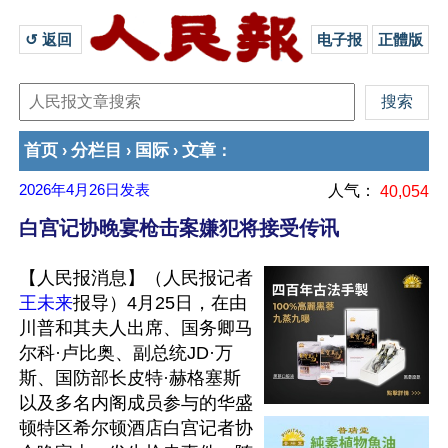
↺ 返回 
电子报
正體版
首页
分栏目
国际
文章
›
›
›
：
2026年4月26日
发表
人气：
40,054
白宫记协晚宴枪击案嫌犯将接受传讯
【人民报消息】（人民报记者
王未来
报导）4月25日，在由
川普和其夫人出席、国务卿马
尔科·卢比奥、副总统JD·万
斯、国防部长皮特·赫格塞斯
以及多名内阁成员参与的华盛
顿特区希尔顿酒店白宫记者协