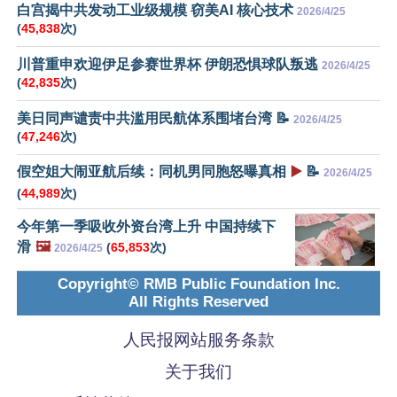
白宫揭中共发动工业级规模 窃美AI 核心技术
2026/4/25
(
45,838
次)
川普重申欢迎伊足参赛世界杯 伊朗恐惧球队叛逃
2026/4/25
(
42,835
次)
美日同声谴责中共滥用民航体系围堵台湾 📝
2026/4/25
(
47,246
次)
假空姐大闹亚航后续：同机男同胞怒曝真相
▶️
📝
2026/4/25
(
44,989
次)
今年第一季吸收外资台湾上升 中国持续下
滑
🖼️
(
65,853
次)
2026/4/25
Copyright© RMB Public Foundation Inc.
All Rights Reserved
人民报网站服务条款
关于我们