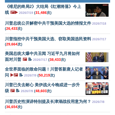
《维尼的终局2》大结局《红潮将落》今上
线
🖼️▶️
(
31,486
次)
2026/7/19
川普总统公开解密中共干预美国大选的情报文件
2026/7/18
(
26,433
次)
川普指控中共干预美国大选、窃取美国选民资料
2026/7/17
(
29,664
次)
美国总统大爆中共丑闻 习近平九月将如何
面对川普
🖼️
📝
(
38,433
次)
2026/7/17
全世界面临的致命问题！川普答新唐人记者
问
▶️🖼️
📝
(
50,219
次)
2026/7/9
川普已失去耐心 美伊战火今晚或进一步升
级
🖼️
📝
(
48,603
次)
2026/7/9
川普历史性演讲特别提及长津湖战役用意为何？
2026/7/8
(
36,654
次)