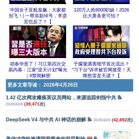
中国女子亚航发飙：大家都
120万人抢8000职缺！2026
别飞！| 一尊添新绰号，李彦
比大萧条更可怕？
宏也反了？【
胡春华悬了！习江第四次交
于朦胧遇害细节首次流出？
易内幕：江家“逆天计划”曝光
“习下台”诉求被官网接受！天
｜#禁闻解密
降怒雷是天谴？【
更多文章导读：
2026年4月26日
1.42 亿次网攻瘫痪英议员网站，来源追踪剑指中共 📝
(
39,471
次)
2026/4/29
DeepSeek V4 与中共 AI 神话的崩解 📝
(
42,852
次)
2026/4/29
美伊冲突给海湾国家带来的深层影响
🖼️
📝