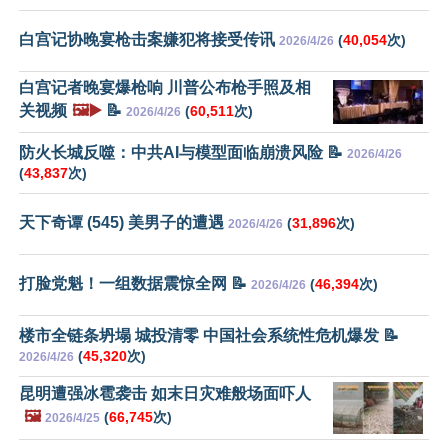
白宫记协晚宴枪击案嫌犯将接受传讯
(
40,054
次)
2026/4/26
白宫记者晚宴爆枪响 川普公布枪手照及相
关视频
🖼️▶️
📝
(
60,511
次)
2026/4/26
防火长城反噬：中共AI与模型面临崩溃风险 📝
2026/4/26
(
43,837
次)
天下奇谭 (545) 美男子的遭遇
(
31,896
次)
2026/4/26
打脸党魁！一组数据震惊全网 📝
(
46,394
次)
2026/4/26
楼市全链条坍塌 城投清零 中国社会系统性危机爆发 📝
(
45,320
次)
2026/4/26
昆明遭强冰雹袭击 如末日灾难般场面吓人
🖼️
(
66,745
次)
2026/4/25