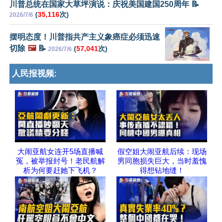
川普总统在国家大草坪演说：庆祝美国建国250周年 📝
(
35,116
次)
2026/7/6
摆明态度！川普指共产主义象癌症必须迅速
切除
🖼️
📝
(
57,041
次)
2026/7/6
人民报视频:
大闹亚航女连开5场直播喊
假空姐大闹亚航后续：现场
冤，被举报封号！老民航解
男同胞损失巨大，当时羞愧
析为何要赶她下飞机？
得想钻地缝！