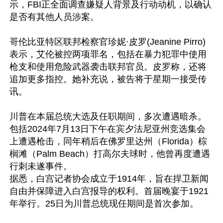
示，FBI正全面调查嫌疑人背景及行动动机，以确认
是否有其他人员涉案。

哥伦比亚特区联邦检察官珍妮·皮罗(Jeanine Pirro)
表示，艾伦被控两项罪名，包括在暴力犯罪中使用
枪支和使用危险武器袭击联邦官员。皮罗称，还将
追加更多指控。她补充说，被告将于星期一接受传
讯。

川普在本届总统大选及任职期间，多次遭遇暗杀。
包括2024年7月13日下午在宾夕法尼亚州竞选集会
上遭遇枪击，同年稍后在佛罗里达州（Florida）棕
榈滩（Palm Beach）打高尔夫球时，他曾再度遭遇
行刺未遂事件。

据悉，白宫记者协会成立于1914年，旨在捍卫新闻
自由并保障进入白宫报导的权利。首届晚宴于1921
年举行。25日为川普总统现任期间是首次参加。
