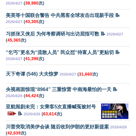
(
38,980
次)
2026/4/27
美英等十国联合警告 中共黑客全球攻击出现新手段 📝
(
43,305
次)
2026/4/27
习抓张又侠后 为何考察调研与出访屈指可数 📝
2026/4/27
(
45,365
次)
“乞丐”更名为“流散人员” 民众怼“待富人员”更贴切 📝
(
41,396
次)
2026/4/27
天下奇谭 (546) 大夫惊梦
(
31,660
次)
2026/4/27
央视画面惊现“8964” 三重惊雷 中南海最怕的一天 📝
(
44,424
次)
2026/4/26
亚航闹剧未完：女乘客5次直播喊冤被封号
🖼️▶️
📝
(
63,614
次)
2026/4/26
川普突取消美伊会谈 随后收到伊朗的更好新提案
2026/4/26
(
42,639
次)