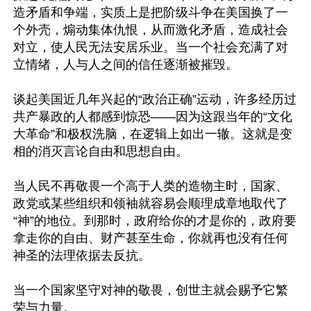
造矛盾和争端，实质上是把阶级斗争在美国换了一
个外壳，煽动集体仇恨，从而激化矛盾，造成社会
对立，使人民无法安居乐业。当一个社会充满了对
立情绪，人与人之间的信任逐渐被摧毁。

谈起美国近几年兴起的“政治正确”运动，许多经历过
共产暴政的人都感到惊恐——因为这跟当年的“文化
大革命”和极权洗脑，在逻辑上如出一辙。这就是变
相的消灭言论自由和思想自由。

当人民不再敬畏一个高于人类的造物主时，国家、
政党或某些组织和领袖就容易会顺理成章地取代了
“神”的地位。到那时，政府给你的才是你的，政府要
拿走你的自由、财产甚至生命，你就再也没有任何
神圣的法理依据去反抗。

当一个国家坚守对神的敬畏，创世主就会赐予它繁
荣与力量。
