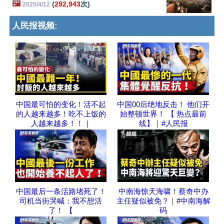
🖼️
(
292,943
次)
2025/4/12
人民报视频:
中国最可怕的变化！活不起
中国00后绝地反击！ 他们开
的人越来越多！吃不上饭的
始整顿世界！ 【 热点最前
人越来越多！！｜
线】｜#人民报
中国最后一条活路堵死了！
中南海惊天海啸！蔡奇中办
司机当街哭喊：我不想活
主任疑似被免？｜#中南海解
了！ 【
码