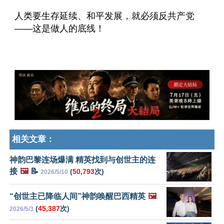
人类要生存延续、和平发展，就必须反共产党
——这是做人的底线！
相关文章：
神韵巴黎连场爆满 精英找到与创世主的连
接
🖼️
📝
(
50,793
次)
2026/5/10
“创世主已降临人间”神韵唤醒巴西精英
🖼️
(
45,387
次)
2026/5/3