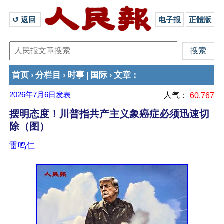
↺ 返回 
电子报
正體版
首页
分栏目
时事
国际
文章
›
›
|
›
：
2026年7月6日
发表
人气：
60,767
摆明态度！川普指共产主义象癌症必须迅速切
除（图）
雷鸣仁