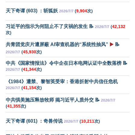
天下奇谭 (603) ：斩狐妖
(
9,904
次)
2026/7/7
习近平的指示为何阻止不了灾祸的发生 📝
(
42,132
2026/7/7
次)
共青团党庆片遭屏蔽 AI审查机器的“系统性抽风”
▶️
📝
(
45,930
次)
2026/7/7
中共《国家情报法》令中企在日本电网认证中全数落榜 📝
(
41,344
次)
2026/7/7
《1984》遭禁、黎智英受审：香港折射中共信任危机
(
41,154
次)
2026/7/7
中共惧美施压释放牧师 揭习近平人质外交 📝
2026/7/7
(
41,355
次)
天下奇谭 (601) ：奇兽传说
(
10,211
次)
2026/7/7