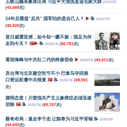
王岐山嫡系集体出局 习近平大清洗直追毛斯大林
2026/7/6
(
43,689
次)
24年后重提“反共” 国军怕的是自己人？
▶️
📝
2026/7/6
(
40,520
次)
昔日威震亚洲，如今却一蹶不振：国足为何
走到今天？
🖼️▶️
📝
(
50,781
次)
2026/7/6
看胡海峰与中共红二代的终极宿命
▶️
(
43,011
次)
2026/7/6
弃台湾与北京建交吃亏不小 巴拿马夺回港
口营运权遭中共报复
🖼️
📝
(
49,591
2026/7/6
次)
摆明态度！川普指共产主义象癌症必须迅速
切除
🖼️
📝
(
60,767
次)
2026/7/6
蔡奇布局：逼走李干杰 让陈希为习近平背锅 📝
2026/7/6
(
44,943
次)