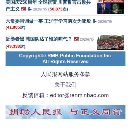
美国庆250周年 全球祝贺 川普誓言击败共
产主义
🖼️
📝
(
50,073
次)
2026/7/5
六常委同调做一事 王沪宁学习两次为哪般 📝
2026/7/5
(
41,805
次)
近墨者黑 韩国队沾了谁的晦气？
🖼️
2026/7/5
(
49,338
次)
Copyright© RMB Public Foundation Inc.
All Rights Reserved
人民报网站服务条款
关于我们
反馈信箱：
editor@renminbao.com