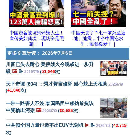
中国游客被坑到怀疑人生！
中国天变了？七一前死鱼遍
宣传美如仙境，现场全是照
地、地震，半个中国泡水
骗！ 【
里，民怨爆发！｜
更多文章导读：
2026年7月6日
川普已失去耐心 美伊战火今晚或进一步升
级
🖼️
📝
(
51,046
次)
2026/7/9
天下奇谭 (604) ：秀才誓言修桥 诚心获上天相助
2026/7/9
(
41,048
次)
一带一路害人不浅 泰国民团中领馆前抗议
中资输出污染
🖼️
(
60,585
次)
2026/7/9
中共倾全国力量也造不出EUV光刻机
▶️
📝
(
42,719
2026/7/8
次)