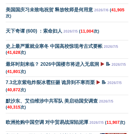
美国国庆习未致电祝贺 释放牧师是何用意
(
41,905
2026/7/6
次)
天下奇谭 (600) ：索命妇人
(
11,004
次)
2026/7/5
史上最严重就业寒冬 中国高校惊现考古式要帐
2026/7/5
(
41,628
次)
最坏时刻来临？ 2026中国楼市将进入无底洞
▶️
📝
2026/7/5
(
41,801
次)
7.3北京紫电炸裂冰雹狂砸 诡异到不寒而栗
▶️
📝
2026/7/5
(
40,872
次)
默沙东、艾伯维涉中共军队 美启动国安调查
2026/7/5
(
40,315
次)
欧洲抢购中国空调 对中贸易战深陷泥潭
(
11,907
次)
2026/7/5