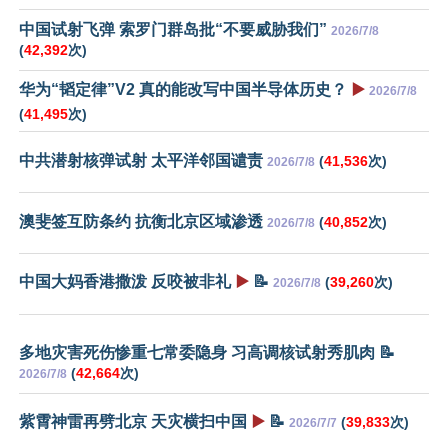
中国试射飞弹 索罗门群岛批“不要威胁我们”
2026/7/8
(
42,392
次)
华为“韬定律”V2 真的能改写中国半导体历史？
▶️
2026/7/8
(
41,495
次)
中共潜射核弹试射 太平洋邻国谴责
(
41,536
次)
2026/7/8
澳斐签互防条约 抗衡北京区域渗透
(
40,852
次)
2026/7/8
中国大妈香港撒泼 反咬被非礼
▶️
📝
(
39,260
次)
2026/7/8
多地灾害死伤惨重七常委隐身 习高调核试射秀肌肉 📝
(
42,664
次)
2026/7/8
紫霄神雷再劈北京 天灾横扫中国
▶️
📝
(
39,833
次)
2026/7/7