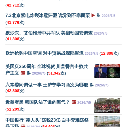
(
42,712
次)
7.3北京紫电炸裂冰雹狂砸 诡异到不寒而栗
▶️
📝
2026/7/5
(
41,776
次)
默沙东、艾伯维涉中共军队 美启动国安调查
2026/7/5
(
41,308
次)
欧洲抢购中国空调 对中贸易战深陷泥潭
(
12,898
次)
2026/7/5
美国庆250周年 全球祝贺 川普誓言击败共
产主义
🖼️
📝
(
51,942
次)
2026/7/5
六常委同调做一事 王沪宁学习两次为哪般 📝
2026/7/5
(
42,808
次)
近墨者黑 韩国队沾了谁的晦气？
🖼️
2026/7/5
(
51,209
次)
中国银行“凑人头”逃税23亿 白手套难逃祭
品下场
🖼️
(
64,406
次)