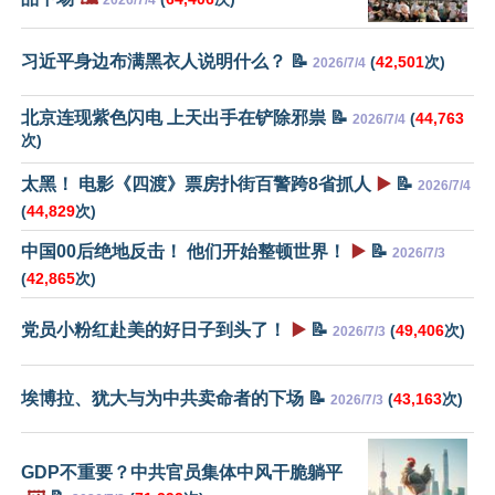
2026/7/4
习近平身边布满黑衣人说明什么？ 📝
(
42,501
次)
2026/7/4
北京连现紫色闪电 上天出手在铲除邪祟 📝
(
44,763
2026/7/4
次)
太黑！ 电影《四渡》票房扑街百警跨8省抓人
▶️
📝
2026/7/4
(
44,829
次)
中国00后绝地反击！ 他们开始整顿世界！
▶️
📝
2026/7/3
(
42,865
次)
党员小粉红赴美的好日子到头了！
▶️
📝
(
49,406
次)
2026/7/3
埃博拉、犹大与为中共卖命者的下场 📝
(
43,163
次)
2026/7/3
GDP不重要？中共官员集体中风干脆躺平