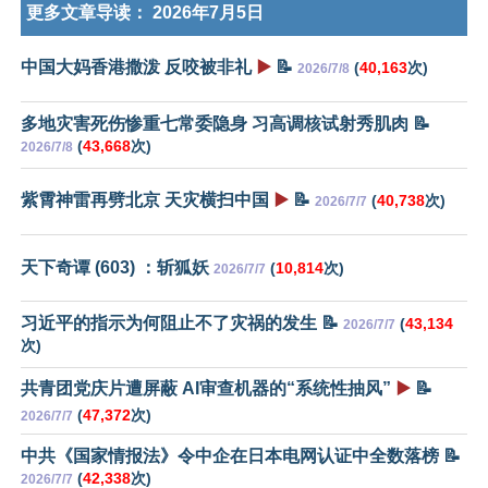
更多文章导读：
2026年7月5日
中国大妈香港撒泼 反咬被非礼
▶️
📝
(
40,163
次)
2026/7/8
多地灾害死伤惨重七常委隐身 习高调核试射秀肌肉 📝
(
43,668
次)
2026/7/8
紫霄神雷再劈北京 天灾横扫中国
▶️
📝
(
40,738
次)
2026/7/7
天下奇谭 (603) ：斩狐妖
(
10,814
次)
2026/7/7
习近平的指示为何阻止不了灾祸的发生 📝
(
43,134
2026/7/7
次)
共青团党庆片遭屏蔽 AI审查机器的“系统性抽风”
▶️
📝
(
47,372
次)
2026/7/7
中共《国家情报法》令中企在日本电网认证中全数落榜 📝
(
42,338
次)
2026/7/7