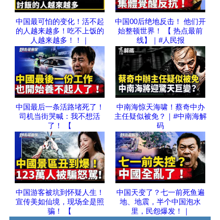
中国最可怕的变化！活不起
中国00后绝地反击！ 他们开
的人越来越多！吃不上饭的
始整顿世界！ 【 热点最前
人越来越多！！｜
线】｜#人民报
中国最后一条活路堵死了！
中南海惊天海啸！蔡奇中办
司机当街哭喊：我不想活
主任疑似被免？｜#中南海解
了！ 【
码
中国游客被坑到怀疑人生！
中国天变了？七一前死鱼遍
宣传美如仙境，现场全是照
地、地震，半个中国泡水
骗！ 【
里，民怨爆发！｜