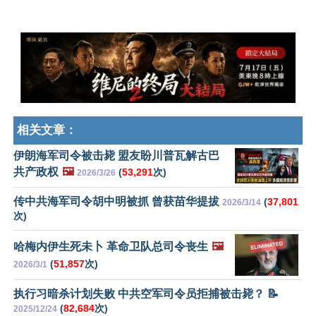
相关文章：
伊朗海军司令被击毙 盟友盼川普瓦解古巴
共产政权
🖼️
(
53,291
次)
2026/3/26
传中共海军司令胡中明被抓 曾获苗华提拔
(
37,801
2026/3/14
次)
哈梅内伊生死未卜 革命卫队总司令丧生
🖼️
(
51,857
次)
2026/3/1
执行习暗杀计划失败 中共空军司令员拒捕被击毙？ 📝
(
82,684
次)
2025/12/24