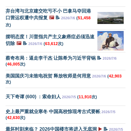
弃台湾与北京建交吃亏不小 巴拿马夺回港
口营运权遭中共报复
🖼️
📝
(
51,458
2026/7/6
次)
摆明态度！川普指共产主义象癌症必须迅速
切除
🖼️
📝
(
63,612
次)
2026/7/6
蔡奇布局：逼走李干杰 让陈希为习近平背锅 📝
2026/7/6
(
46,005
次)
美国国庆习未致电祝贺 释放牧师是何用意
(
42,903
2026/7/6
次)
天下奇谭 (600) ：索命妇人
(
11,910
次)
2026/7/5
史上最严重就业寒冬 中国高校惊现考古式要帐
2026/7/5
(
42,630
次)
最坏时刻来临？ 2026中国楼市将进入无底洞
▶️
📝
2026/7/5