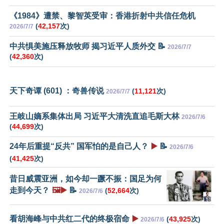
《1984》遭禁、黎智英受审：香港折射中共信任危机
(
42,157
次)
2026/7/7
中共惧美施压释放牧师 揭习近平人质外交 📝
2026/7/7
(
42,360
次)
天下奇谭 (601) ：奇兽传说
(
11,121
次)
2026/7/7
王岐山嫡系集体出局 习近平大清洗直追毛斯大林
2026/7/6
(
44,699
次)
24年后重提“反共” 国军怕的是自己人？
▶️
📝
2026/7/6
(
41,425
次)
昔日威震亚洲，如今却一蹶不振：国足为何
走到今天？
🖼️▶️
📝
(
52,664
次)
2026/7/6
看胡海峰与中共红二代的终极宿命
▶️
(
43,925
次)
2026/7/6