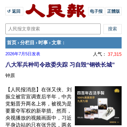
↺ 返回 
电子报
正體版
首页
分栏目
时事
文章
›
›
›
：
2026年7月5日
发表
人气：
37,315
八大军兵种司令政委失踪 习自毁“钢铁长城”
钟原
【人民报消息】在张又侠、刘
振立被官宣调查后半年，中共
党魁晋升两名上将，被视为是
要重夺军权的新举措。然而，
央视播放的视频画面中，习近
平身边站的只有张升民，两名