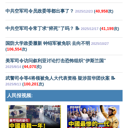
中共空军司令员政委等都出事了？
(
40,958
次)
2025/12/23
中共空军司令常丁求“猝死”了吗？ 📝
(
41,199
次)
2025/12/17
国防大学政委履新 钟绍军被免职 去向不明
2025/10/27
(
106,554
次)
美军司令访问叙利亚讨论打击恐怖组织“伊斯兰国”
(
44,070
次)
2025/9/14
武警司令等4将领被免人大代表资格 疑涉苗华团伙案 📝
(
100,201
次)
2025/9/13
人民报视频: