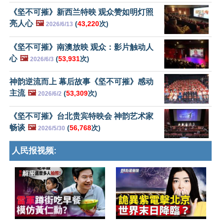
《坚不可摧》新西兰特映 观众赞如明灯照
亮人心
🖼️
(
43,220
次)
2026/6/13
《坚不可摧》南澳放映 观众：影片触动人
心
🖼️
(
53,931
次)
2026/6/3
神韵逆流而上 幕后故事《坚不可摧》感动
主流
🖼️
(
53,309
次)
2026/6/2
《坚不可摧》台北贵宾特映会 神韵艺术家
畅谈
🖼️
(
56,768
次)
2026/5/30
人民报视频: