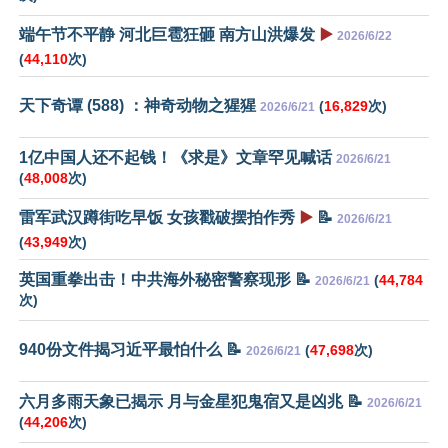
端午节不平静 河北巨雹狂砸 南方山洪爆发
▶️
2026/6/22
(
44,110
次)
天下奇谭 (588) ：神奇动物之猩猩
(
16,829
次)
2026/6/21
1亿中国人还不起钱！《求是》文章罕见喊话
2026/6/21
(
48,008
次)
雷军武汉蹲街吃早饭 女孩戳破摆拍作秀
▶️
📝
2026/6/21
(
43,949
次)
英国重拳出击！中共海外秘密警察现形 📝
(
44,784
2026/6/21
次)
940份文件揭习近平最怕什么 📝
(
47,698
次)
2026/6/21
六月多雨天象已揭示 月与金星犯鬼宿又是凶兆 📝
2026/6/21
(
44,206
次)