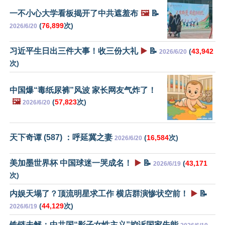
一不小心大学看板揭开了中共遮羞布
🖼️
📝
(
76,899
次)
2026/6/20
习近平生日出三件大事！收三份大礼
▶️
📝
(
43,942
2026/6/20
次)
中国爆“毒纸尿裤”风波 家长网友气炸了！
🖼️
(
57,823
次)
2026/6/20
天下奇谭 (587) ：呼延冀之妻
(
16,584
次)
2026/6/20
美加墨世界杯 中国球迷一哭成名！
▶️
📝
(
43,171
2026/6/19
次)
内娱天塌了？顶流明星求工作 横店群演惨状空前！
▶️
📝
(
44,129
次)
2026/6/19
铁链未解：中共国“影子女性主义”控诉国家失能