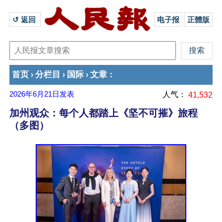
↺ 返回 
电子报
正體版
首页
分栏目
国际
文章
›
›
›
：
2026年6月21日
发表
人气：
41,532
加州观众：每个人都踏上《坚不可摧》旅程
（多图）