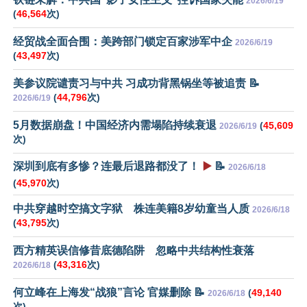
2026/6/19
(
46,564
次)
经贸战全面合围：美跨部门锁定百家涉军中企
2026/6/19
(
43,497
次)
美参议院谴责习与中共 习成功背黑锅坐等被追责 📝
(
44,796
次)
2026/6/19
5月数据崩盘！中国经济内需塌陷持续衰退
(
45,609
2026/6/19
次)
深圳到底有多惨？连最后退路都没了！
▶️
📝
2026/6/18
(
45,970
次)
中共穿越时空搞文字狱 株连美籍8岁幼童当人质
2026/6/18
(
43,795
次)
西方精英误信修昔底德陷阱 忽略中共结构性衰落
(
43,316
次)
2026/6/18
何立峰在上海发“战狼”言论 官媒删除 📝
(
49,140
2026/6/18
次)