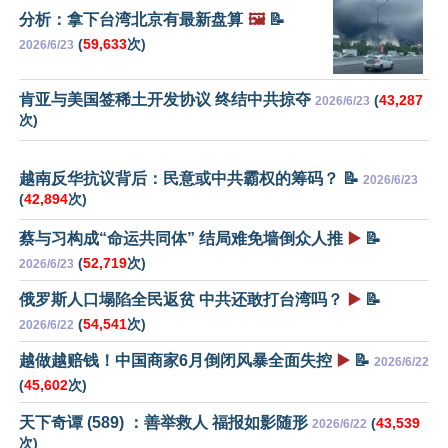
分析：拿下台湾北京有最新盘算
🖼️
📝
(
59,633
次)
2026/6/23
肯亚与美国签稀土开发协议 终结中共掠夺
(
43,287
2026/6/23
次)
越南反华抗议背后：民意或中共霸权的筹码？ 📝
2026/6/23
(
42,894
次)
蔡与习构成“命运共同体” 结局难免墙倒众人推
▶️
📝
(
52,719
次)
2026/6/23
俄罗斯人口塌陷全民返贫 中共还敢打台湾吗？
▶️
📝
(
54,541
次)
2026/6/22
越做越赔钱！中国商家6月倒闭风暴全面失控
▶️
📝
2026/6/22
(
45,602
次)
天下奇谭 (589) ：善举救人 福报如影随形
(
43,539
2026/6/22
次)