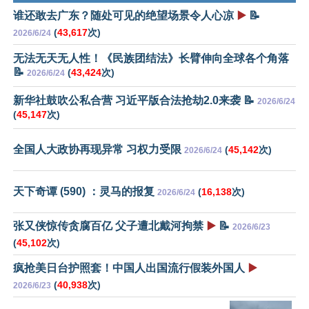
谁还敢去广东？随处可见的绝望场景令人心凉
▶️
📝
(
43,617
次)
2026/6/24
无法无天无人性！《民族团结法》长臂伸向全球各个角落
📝
(
43,424
次)
2026/6/24
新华社鼓吹公私合营 习近平版合法抢劫2.0来袭 📝
2026/6/24
(
45,147
次)
全国人大政协再现异常 习权力受限
(
45,142
次)
2026/6/24
天下奇谭 (590) ：灵马的报复
(
16,138
次)
2026/6/24
张又侠惊传贪腐百亿 父子遭北戴河拘禁
▶️
📝
2026/6/23
(
45,102
次)
疯抢美日台护照套！中国人出国流行假装外国人
▶️
(
40,938
次)
2026/6/23