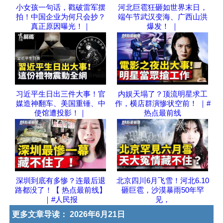
小女孩一句话，戳破雷军摆
河北巨雹狂砸如世界末日，
拍！中国企业为何只会抄？
端午节武汉变海、广西山洪
真正原因曝光！｜
爆发！ ｜
习近平生日出三件大事！官
内娱天塌了？顶流明星求工
媒造神翻车、美国重锤、中
作，横店群演惨状空前！ ｜#
使馆遭投影！｜
热点最前线
深圳到底有多惨？连最后退
北京四川6月飞雪！河北6.10
路都没了！【 热点最前线】
砸巨雹，沙漠暴雨50年罕
｜#人民报
见，
更多文章导读：
2026年6月21日