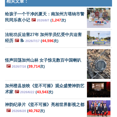
相关文章：
给孩子一个干净的夏天：南加州方塔纳市警
民同乐夜小记
🖼️
(
1,247
次)
2026/8/7
法轮功反迫害27年 加州学员忆受中共迫害
经历
🖼️
📝
(
44,596
次)
2026/7/17
怪声回荡加州山林 女子惊见数百中国喇叭
🖼️
(
39,714
次)
2026/7/16
加州橙县放映《坚不可摧》观众盛赞神韵艺
术家
🖼️
(
43,543
次)
2026/6/22
神韵纪录片《坚不可摧》亮相世界影视之都
🖼️
(
40,762
次)
2026/6/20