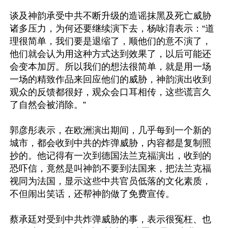
谈及神韵承受中共不断升级的造谣抹黑及死亡威胁
诸多压力，为何还要继续演下去，杨咏淯表示：“道
理很简单，我们要是退缩了，顺他们的意不演了，
他们就会认为用这种方式达到效果了，以后可能还
会变本加厉。所以我们的想法很简单，就是用一场
一场的精致作品来回应他们的威胁，神韵演出收到
观众的反馈都很好，观众会口耳相传，这些谎言久
了自然会被消除。”

郭彦彤表示，在欧洲演出期间，几乎每到一个新的
城市，都会收到中共的炸弹威胁，内容都是复制照
抄的。他记得有一次到德国法兰克福演出，收到的
恐吓信，竟然是叫神韵不要到法国来，把法兰克福
视同为法国，显示这些中共官员低落的文化素质，
不但闹出笑话，还帮神韵做了免费宣传。

蔡承廷对受到中共炸弹威胁的事，表示很冤枉、也