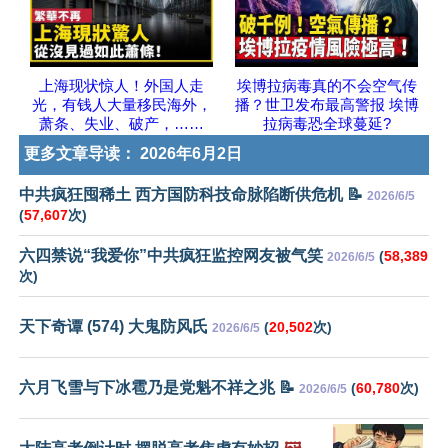
上海现状惊人！外国人走
埃博拉病毒真的不会空气传
光，有钱人大量移民海外，
播？世卫发布最高警报 埃博
萧条、失业、破产，……
拉病毒恐全球蔓延?
更多文章导读：
2026年6月2日
中共疯狂囤稀土 西方国防科技命脉陷断供危机 📝
2026/6/5
(
57,607
次)
六四禁说“我爱你”中共疯狂监控网友被气笑
(
58,389
2026/6/5
次)
天下奇谭 (574) 大鬼防风氏
(
20,502
次)
2026/6/5
六月飞雪与下冰雹乃是党魁不祥之兆 📝
(
60,780
次)
2026/6/5