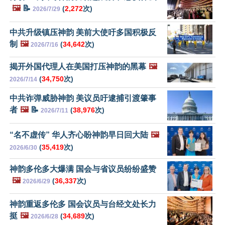
🖼️
📝
(
2,272
次)
2026/7/29
中共升级镇压神韵 美前大使吁多国积极反
制
🖼️
(
34,642
次)
2026/7/16
揭开外国代理人在美国打压神韵的黑幕
🖼️
(
34,750
次)
2026/7/14
中共诈弹威胁神韵 美议员吁逮捕引渡肇事
者
🖼️
📝
(
38,976
次)
2026/7/11
“名不虚传” 华人齐心盼神韵早日回大陆
🖼️
(
35,419
次)
2026/6/30
神韵多伦多大爆满 国会与省议员纷纷盛赞
🖼️
(
36,337
次)
2026/6/29
神韵重返多伦多 国会议员与台经文处长力
挺
🖼️
(
34,689
次)
2026/6/28