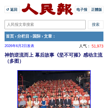
↺ 返回 
电子报
正體版
首页
分栏目
国际
文章
›
›
›
：
2026年6月2日
发表
人气：
51,973
神韵逆流而上 幕后故事《坚不可摧》感动主流
（多图）