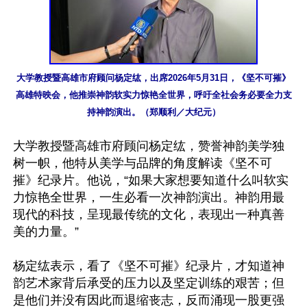
大学教授暨高雄市府顾问杨定纮，出席2026年5月31日，《坚不可摧》
高雄特映会，他推崇神韵软实力惊艳全世界，呼吁全社会务必要全力支
持神韵演出。（郑顺利／大纪元）
大学教授暨高雄市府顾问杨定纮，赞誉神韵美学独
树一帜，他特从美学与品牌的角度解读《坚不可
摧》纪录片。他说，“如果大家想要知道什么叫软实
力惊艳全世界，一生必看一次神韵演出。神韵用最
现代的科技，呈现最传统的文化，表现出一种真善
美的力量。”

杨定纮表示，看了《坚不可摧》纪录片，才知道神
韵艺术家背后承受的压力以及坚定训练的艰苦；但
是他们并没有因此而退缩丧志，反而涌现一股更强