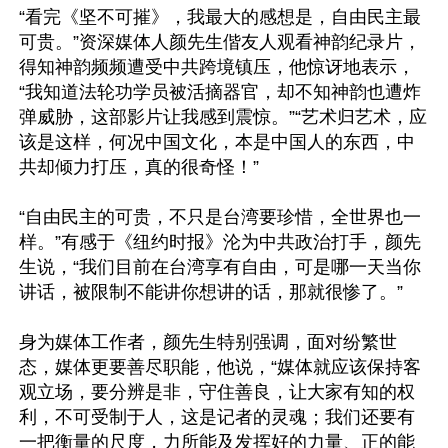
“看完《坚不可摧》，我最大的感想是，自由民主最
可贵。”资深媒体人颜先生偕友人观看神韵纪录片，
得知神韵频频遭受中共跨境镇压，他惊讶地表示，
“我知道法轮功学员被活摘器官，却不知神韵也遭炸
弹威胁，这部影片让我感到震惊。”“艺术归艺术，应
该是这样，何况中国文化，本是中国人的东西，中
共却倾力打压，真的很奇怪！”

“自由民主的可贵，不只是台湾要珍惜，全世界也一
样。”有感于《纽约时报》沦为中共政治打手，颜先
生说，“我们目前在台湾享有自由，可是哪一天当你
讲话，被限制不能讲你想讲的话，那就很惨了。”

身为媒体工作者，颜先生特别强调，面对纷繁世
态，媒体更要善尽职能，他说，“媒体就应该保持客
观立场，要分辨是非，守住善良，让大家有知的权
利，不可受制于人，这是记者的灵魂；我们还要有
一把衡量的尺度，力所能及发挥好的力量、正的能