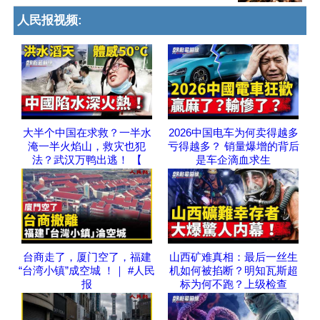
人民报视频:
大半个中国在求救？一半水
2026中国电车为何卖得越多
淹一半火焰山，救灾也犯
亏得越多？ 销量爆增的背后
法？武汉万鸭出逃！ 【
是车企滴血求生
台商走了，厦门空了，福建
山西矿难真相：最后一丝生
“台湾小镇”成空城 ！｜ #人民
机如何被掐断？明知瓦斯超
报
标为何不跑？上级检查