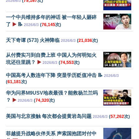
(
79,167
次)
2026/6/3
一个中共维持多年的神话 被一年轻人砸碎
了
▶️
📝
(
76,145
次)
2026/6/3
天下奇谭 (573) 火神降临
(
21,036
次)
2026/6/3
从付费实习到自费上班 中国人为何明知火
坑还往里跳？
▶️
(
74,553
次)
2026/6/3
中国高考人数连年下降 突显学历贬值冲击 📝
2026/6/3
(
61,181
次)
华为问界M9USV地表最强？能救杨兰兰吗
？
▶️
(
74,320
次)
2026/6/3
美国与北京接触 每次都会提黄岩岛问题
(
57,262
次)
2026/6/3
菲越提升战略伙伴关系 声索国抱团对付中