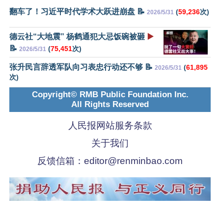
翻车了！习近平时代学术大跃进崩盘 📝
(
59,236
次)
2026/5/31
德云社“大地震” 杨鹤通犯大忌饭碗被砸
▶️
📝
(
75,451
次)
2026/5/31
张升民言辞透军队向习表忠行动还不够 📝
(
61,895
2026/5/31
次)
Copyright© RMB Public Foundation Inc.
All Rights Reserved
人民报网站服务条款
关于我们
反馈信箱：
editor@renminbao.com