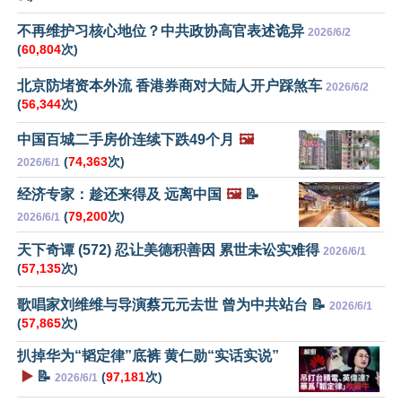
不再维护习核心地位？中共政协高官表述诡异
2026/6/2
(
60,804
次)
北京防堵资本外流 香港券商对大陆人开户踩煞车
2026/6/2
(
56,344
次)
中国百城二手房价连续下跌49个月
🖼️
(
74,363
次)
2026/6/1
经济专家：趁还来得及 远离中国
🖼️
📝
(
79,200
次)
2026/6/1
天下奇谭 (572) 忍让美德积善因 累世未讼实难得
2026/6/1
(
57,135
次)
歌唱家刘维维与导演蔡元元去世 曾为中共站台 📝
2026/6/1
(
57,865
次)
扒掉华为“韬定律”底裤 黄仁勋“实话实说”
▶️
📝
(
97,181
次)
2026/6/1