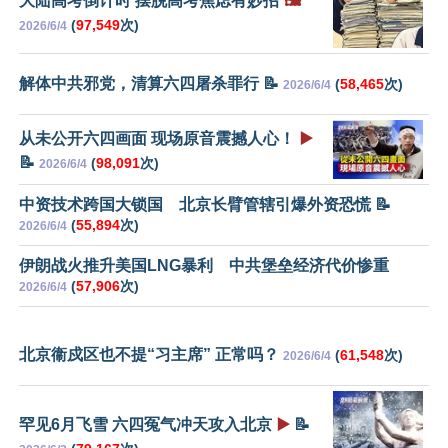
大陆高考倒计时 摆脱高考焦虑有妙招
🖼️
(
97,549
次)
2026/6/4
解体中共邪党，清算六四屠杀罪行 📝
(
58,465
次)
2026/6/4
从未公开六四画面 现场原音震撼人心！
▶️
📝
(
98,091
次)
2026/6/4
中资技术跨国大锁国 北京长臂管辖引爆外资恐慌 📝
(
55,894
次)
2026/6/4
伊朗战火推升美国LNG暴利 中共堡垒经济代价惨重
(
57,906
次)
2026/6/4
北京衞戍区也不提“习主席” 正常吗？
(
61,548
次)
2026/6/4
罕见6月飞雪 六四冤气冲天攻入北京
▶️
📝