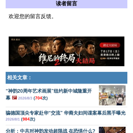
读者留言
欢迎您的留言反馈。
相关文章：
“神韵20周年艺术画展”纽约新中城隆重开
幕
🖼️
(
704
次)
2026/8/3
骗德国顶尖专家赴华“交流” 华裔夫妇间谍案幕后黑手曝光
(
984
次)
2026/8/1
分析：中共对神韵发动超限战 在恐惧什么?