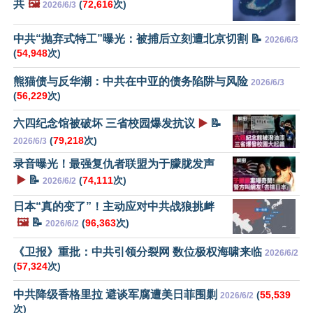
共
🖼️
(
72,616
次)
2026/6/3
中共“抛弃式特工”曝光：被捕后立刻遭北京切割 📝
2026/6/3
(
54,948
次)
熊猫债与反华潮：中共在中亚的债务陷阱与风险
2026/6/3
(
56,229
次)
六四纪念馆被破坏 三省校园爆发抗议
▶️
📝
(
79,218
次)
2026/6/3
录音曝光！最强复仇者联盟为于朦胧发声
▶️
📝
(
74,111
次)
2026/6/2
日本“真的变了”！主动应对中共战狼挑衅
🖼️
📝
(
96,363
次)
2026/6/2
《卫报》重批：中共引领分裂网 数位极权海啸来临
2026/6/2
(
57,324
次)
中共降级香格里拉 避谈军腐遭美日菲围剿
(
55,539
2026/6/2
次)