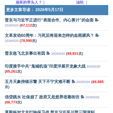
崩坏的带头人？｜
油轮 ｜
更多文章导读：
2026年5月17日
普京与习近平正进行“表面合作、内心算计”的会面 📝
(
67,112
次)
2026/5/20
文革发动60周年：习死后将迎来怎样的血雨腥风？ 📝
(
70,090
次)
2026/5/20
普京急飞北京事出有因 📝
(
68,921
次)
2026/5/20
印度接手中共“鬼城机场”印度洋展开龙象大战
2026/5/20
(
65,261
次)
五月天象持续示警 天下不宁灾难不断 📝
(
66,985
2026/5/20
次)
信贷跳水 社保崩了 政府又忽悠养老靠街坊 📝
2026/5/20
(
66,773
次)
莫斯科对北京打响保卫战 普京习近平川普三国演利