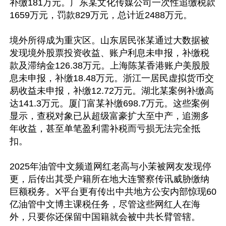
补缴181万元。广东某文化传媒公司一次性追缴税款
1659万元，罚款829万元，总计近2488万元。

境外所得成为重灾区。山东居民张某通过大数据被
发现境外股票投资收益、账户利息未申报，补缴税
款及滞纳金126.38万元。上海陈某香港账户美股股
息未申报，补缴18.48万元。浙江一居民虚拟货币交
易收益未申报，补缴12.72万元。湖北某案例补缴高
达141.3万元。厦门富某补缴698.7万元。这些案例
显示，查税对象已从超级富豪扩大至中产，追溯多
年收益，甚至单笔盈利需补税而亏损无法完全抵
扣。

2025年油管中文频道网红老高与小茉被网友发现停
更，后传出其受户籍所在地大连警察传讯威胁缴纳
巨额税务。X平台更有传出中共地方公安内部惊现60
亿油管中文博主课税任务，尽管这些网红人在海
外，只要你还保留中国籍就会被中共长臂管辖。
