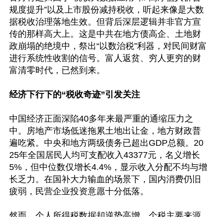
规度提升”以及上市股份减持税收，听起来像是大数
据税收治理落地生效。但背后深层逻辑并非官方宣
传的那样高大上。这是中共在地方债高企、土地财
政崩塌的绝境中，祭出“以数治税”利器，对民间财富
进行系统性收割的信号。富人返贫、穷人更穷的财
富清零时代，已然到来。

经济下行下的“税收奇迹”引发关注
中国经济正面深陷40多年来最严重的通缩压力之
中。房地产市场低迷拖累土地出让金，地方财政普
遍吃紧。中央和地方两级债务已超出GDP总额。20
25年全国居民人均可支配收入43377元，名义增长
5%，但中位数仅增长4.4%，显示收入分配不均与增
长乏力。在国补大力输血的场景下，国内消费仍旧
疲弱，民营企业投资意愿十分低落。

然而，个人所得税数据却逆势高增。个税主要来源