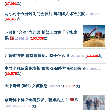
(
67,093
次)
两小时十五分钟闭门会议后 川习陷入冰冷沉默
2026/5/18
(
65,377
次)
习紧抓“台湾”当红线 川普四两拨千斤捞成
果
🖼️
(
103,338
次)
2026/5/18
川普前脚走 普京急急到北京干什么 📝
(
63,338
次)
2026/5/18
中共个税反常高增长 贫富双杀时代悄然到来 📝
2026/5/17
(
60,575
次)
天下奇谭 (560) 女孩报恩
(
28,825
次)
2026/5/17
蔡奇稳不稳？全看沙发、鞋跟高度！
🖼️
📝
(
68,006
次)
2026/5/17