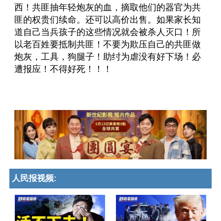
西！共匪抽年轻炮灰的血，摘取他们的器官为共
匪的权贵们续命。还可以高价出售。如果家长知
道自己当兵孩子的这些情况就会被杀人灭口！所
以老百姓要抵制共匪！不要为欺压自己的共匪做
炮灰，工具，狗腿子！助纣为虐没有好下场！必
遭报应！不得好死！！！
人民报视频: