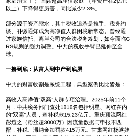
家庭消失了；“国际超高净值家庭”（净资产在2亿元
以上）下降得更厉害，同比减少2.3%。

部分源于资产缩水，其中税收追杀是推手。税务约
谈、补缴通知成为高净值人群困境新常态。曾经通
过家族信托、离岸公司的合法税务筹划，如今面临C
RS规则的强力调整。中共的税收手臂已延伸至全
球。

一撸到底：从富人到中产到底层
中共的财富收割是系统工程，典型案例比比皆是：

高收入高净值“双高”人群专项治理。2025年前11个
月，中共税务部门查处1818名包括明星、网红在内
的“双高”人员，查补税款15.23亿元。重庆顶流网红
彭煊之（粉丝超3000万）因流量数据与申报不匹
配，补税、滞纳金加罚款415万元。甘肃网红杨遂娃