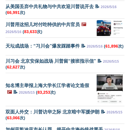
从美国丢弃中共礼物与中共欢迎川普说开去 📝
2026/5/16
(
66,991
次)
川普用这招儿对付吃特供的中共官员
🖼️
(
83,633
次)
2026/5/16
天坛成战场：“习川会”爆发踩踏事件 📝
(
61,896
次)
2026/5/16
川习会 北京安保如战场 川普留“接班指示信” 📝
2026/5/15
(
62,627
次)
知名博主举报上海大学长江学者论文造假
🖼️
📝
(
83,253
次)
2026/5/15
双面人外交：川普访华之际 北京暗中军援伊朗 📝
2026/5/15
(
63,066
次)
加州亚凯迪亚市长认罪 揭开中共海外统战黑手