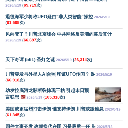
(
65,719
次)
2026/5/19
退役海军少将称UFO疑由“非人类智能”操控
2026/5/19
(
61,585
次)
风向变了？川普北京峰会 中共网络反美潮的幕后算计
(
66,697
次)
2026/5/19
天下奇谭 (561) 圣灯之谜
(
26,314
次)
2026/5/19
川普突发与外星人AI合照 印证UFO传闻？ 📝
2026/5/19
(
66,918
次)
幼发拉底河龙脉断裂惊现干枯 引起末日预
言联想
🖼️
(
105,310
次)
2026/5/19
美国或更猛烈打击伊朗 谁支持伊朗 川普或跟谁急
2026/5/19
(
61,345
次)
四件大事齐发 改朝换代在即 习是最后一任 📝
2026/5/18