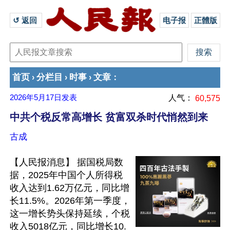
↺ 返回 
电子报
正體版
首页
分栏目
时事
文章
›
›
›
：
2026年5月17日
发表
人气：
60,575
中共个税反常高增长 贫富双杀时代悄然到来
古成
【人民报消息】 据国税局数
据，2025年中国个人所得税
收入达到1.62万亿元，同比增
长11.5%。2026年第一季度，
这一增长势头保持延续，个税
收入5018亿元，同比增长10.