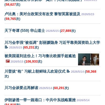
2026/5/15
(
58,627
次)
卢比奥：美对台政策没有改变 黎智英案被提及
2026/5/15
(
59,765
次)
天下奇谭 (559) 华山道士
(
27,889
次)
2026/5/15
川习会李强“被低调” 彭丽媛隐身 习近平靠美国资助上大学
📝
(
65,231
次)
2026/5/15
被美国逼到这份上！习与鲁比欧握手超尴尬
🖼️
(
106,933
次)
2026/5/15
川普拔“枪” 习献上朝鲜味儿欢迎仪式 📝
(
58,368
2026/5/14
次)
川习会谈要点再解读
(
60,291
次)
2026/5/14
伊朗渗透一带一路港口：中共中东战略重挫
2026/5/14
(
54,918
次)