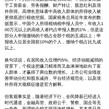
于工资薪金、劳务报酬、财产转让、股息红利及境
外所得。高增长意味著中高收入群体的所得收入被
更彻底进行税收挖掘。国家税务总局近年发布的数
据显示，中国个人所得税纳税申报人员中，年收入1
00万元以上的高收入者约占申报人数的1%，但是这
部分人申报缴纳的个税占全部个税的五成以上；申
报收入位居全国前10%的个人，缴纳个税占比九成
以上。

换句话说，在居民收入仅增约5%、经济动能减弱的
背景下，个税这把镰刀精准而又血淋淋地砍向了富
人群体，才赢得了两位数的增长。上市公司业绩改
善带动分红和股东减持、平台经济规范化，以及境
外所得大规糢征缴是官方解释。

但客观事实是，随著经济下行，全民降薪已经进入
时代通道，金融高管、政府公干、警察、国企等无
一幸免，所谓的个税实现历史性增长，其本质只是