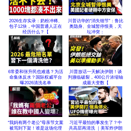
2026生存实录：奶粉冲稀、
川普访华的“消失细节”：鲁比
包子12块，中国普通人正在
奥隐身、全城暂停恨美，天
经历什么？【
坛冲突：
6常委和张升民也难逃？为活
川普放话一天解决伊朗！谈
命集体反水？国际权威平台
判濒临破裂，400公斤浓缩铀
曝2026清洗名单
成最大变数【
“我妈有两个老公”母亲节文案
习近平最怕的事发生了？中
被骂到下架！谁是这场伦理
共高层再清洗 ｜美军炸伊朗