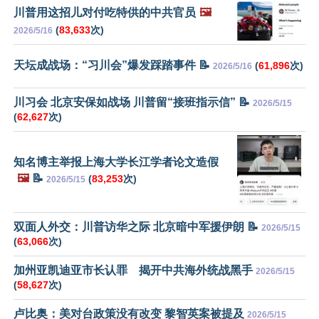
川普用这招儿对付吃特供的中共官员
🖼️
(
83,633
次)
2026/5/16
天坛成战场：“习川会”爆发踩踏事件 📝
(
61,896
次)
2026/5/16
川习会 北京安保如战场 川普留“接班指示信” 📝
2026/5/15
(
62,627
次)
知名博主举报上海大学长江学者论文造假
🖼️
📝
(
83,253
次)
2026/5/15
双面人外交：川普访华之际 北京暗中军援伊朗 📝
2026/5/15
(
63,066
次)
加州亚凯迪亚市长认罪 揭开中共海外统战黑手
2026/5/15
(
58,627
次)
卢比奥：美对台政策没有改变 黎智英案被提及
2026/5/15