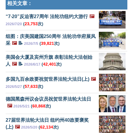
相关文章：
“7‧20”反迫害27周年 法轮功纽约大游行
🖼️
(
23,753
次)
2026/7/20
组图：庆美国建国250周年 法轮功华府展风
采
🖼️
📝
(
39,821
次)
2026/7/5
美国会大厦及宾州升旗 表彰法轮大法创始
人
🖼️
📝
(
42,401
次)
2026/6/17
多国九百余政要祝贺世界法轮大法日(上)
🖼️
(
57,633
次)
2026/5/27
德国黑森州议会议员祝贺世界法轮大法日
🖼️
(
60,868
次)
2026/5/21
27届世界法轮大法日 纽约州40政要褒奖
(上)
🖼️
(
62,134
次)
2026/5/20