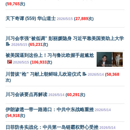
(
59,765
次)
天下奇谭 (559) 华山道士
(
27,889
次)
2026/5/15
川习会李强“被低调” 彭丽媛隐身 习近平靠美国资助上大学
📝
(
65,231
次)
2026/5/15
被美国逼到这份上！习与鲁比欧握手超尴尬
🖼️
(
106,933
次)
2026/5/15
川普拔“枪” 习献上朝鲜味儿欢迎仪式 📝
(
58,368
2026/5/14
次)
川习会谈要点再解读
(
60,291
次)
2026/5/14
伊朗渗透一带一路港口：中共中东战略重挫
2026/5/14
(
54,918
次)
日菲防务实战化：中共第一岛链霸权野心受挫
2026/5/14