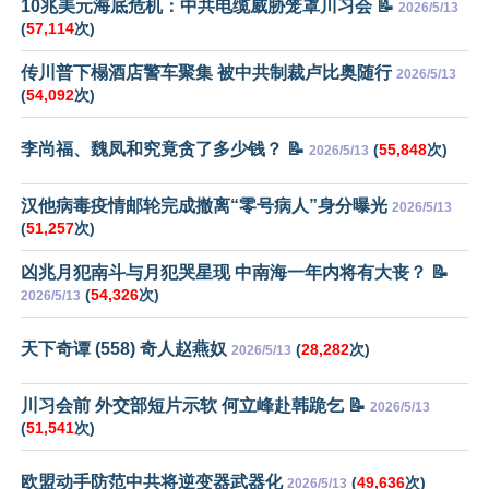
10兆美元海底危机：中共电缆威胁笼罩川习会 📝
2026/5/13
(
57,114
次)
传川普下榻酒店警车聚集 被中共制裁卢比奥随行
2026/5/13
(
54,092
次)
李尚福、魏凤和究竟贪了多少钱？ 📝
(
55,848
次)
2026/5/13
汉他病毒疫情邮轮完成撤离“零号病人”身分曝光
2026/5/13
(
51,257
次)
凶兆月犯南斗与月犯哭星现 中南海一年内将有大丧？ 📝
(
54,326
次)
2026/5/13
天下奇谭 (558) 奇人赵燕奴
(
28,282
次)
2026/5/13
川习会前 外交部短片示软 何立峰赴韩跪乞 📝
2026/5/13
(
51,541
次)
欧盟动手防范中共将逆变器武器化
(
49,636
次)
2026/5/13