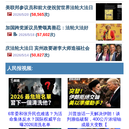
美联邦参议员和前大使祝贺世界法轮大法日
🖼️
(
58,565
次)
2026/5/20
加国跨党派议员赞颂真善忍：法轮大法好
🖼️
📝
(
57,602
次)
2026/5/18
庆法轮大法日 宾州政要谢李大师造福社会
🖼️
(
50,827
次)
2026/5/14
人民报视频:
6常委和张升民也难逃？为活
川普放话一天解决伊朗！谈
命集体反水？国际权威平台
判濒临破裂，400公斤浓缩铀
曝2026清洗名单
成最大变数【