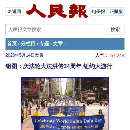
↺ 返回 
电子报
正體版
首页
分栏目
专题
文章
›
›
›
：
2026年5月14日
发表
人气：
57,244
组图：庆法轮大法洪传34周年 纽约大游行