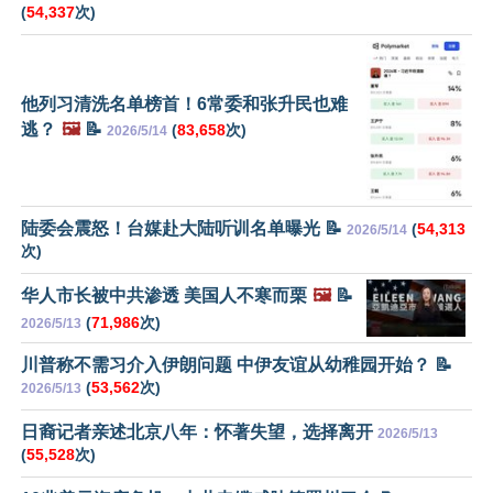
(
54,337
次)
他列习清洗名单榜首！6常委和张升民也难
逃？
🖼️
📝
(
83,658
次)
2026/5/14
陆委会震怒！台媒赴大陆听训名单曝光 📝
(
54,313
2026/5/14
次)
华人市长被中共渗透 美国人不寒而栗
🖼️
📝
(
71,986
次)
2026/5/13
川普称不需习介入伊朗问题 中伊友谊从幼稚园开始？ 📝
(
53,562
次)
2026/5/13
日裔记者亲述北京八年：怀著失望，选择离开
2026/5/13
(
55,528
次)