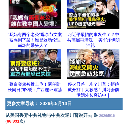
“我妈有两个老公”母亲节文案
习近平最怕的事发生了？中
被骂到下架！谁是这场伦理
共高层再清洗 ｜美军炸伊朗
崩坏的带头人？｜
油轮 ｜
蔡奇突然被推上位！两任防
停火只差一步？川普：拒绝
长同日判S缓；广西连环震荡
就开打｜太敏感！川习会前
伊朗外长突访中｜
更多文章导读：
2026年5月14日
从美国丢弃中共礼物与中共欢迎川普说开去 📝
2026/5/16
(
66,991
次)