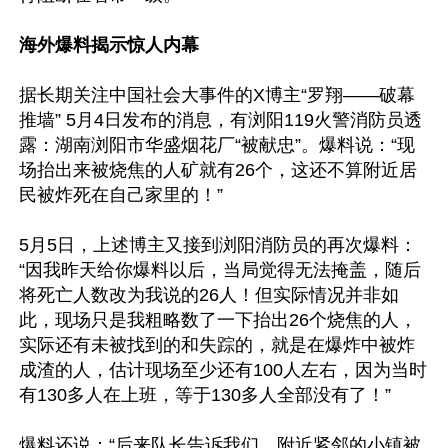
海外爆料揭示惊人内幕
据长期关注中国社会大事件的X博主“罗翔——破幕
推墙” 5月4日发布的消息，有浏阳119火警消防员透
露：湖南浏阳市华盛烟花厂“被献忠”。爆料说：“现
场抬出来被烧焦的人矿就有26个，这还不算附近居
民被炸死在自己家里的！”

5月5日，上述博主又接到浏阳消防员的再次爆料：
“因我昨天给你爆料以后，当局觉得无法掩盖，随后
将死亡人数改为我说的26人！但实际情况并非如
此，现场只是我粗略数了一下抬出26个烧焦的人，
实际还有未被找到的和失踪的，就是在爆炸中被炸
成渣的人，估计现场至少还有100人左右，因为当时
有130多人在上班，等于130多人全部没有了！”

爆料还说：“后来队长告诉我们，附近紧邻的小镇被