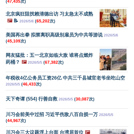
(
47,435
次)
北京疯狂阻扰赖清德出访 习太急太不成熟
🖼️
📝
(
65,202
次)
2026/5/6
美国再出拳 拟禁离职高级别雇员为中共等游说
2026/5/6
(
45,109
次)
网友猛批：五一北京如临大敌 谁将点燃炸
药桶？
🖼️
(
67,382
次)
2026/5/5
年税收4亿公务员工资26亿 中共三千县城官老爷坐吃山空
(
46,433
次)
2026/5/5
天下奇谭 (554) 行善自救
(
30,087
次)
2026/5/5
川习会前美中过招 习近平伤敌八百自损一万
2026/5/5
(
44,967
次)
川习会三大议题浮上台面 台湾居首位
🖼️