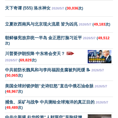
天下奇谭 (555) 洛水神女
(
30,036
次)
2026/5/7
立夏吹西南风与北京现火流星 皆为凶兆
(
49,183
次)
2026/5/7
朝鲜修宪放弃统一半岛 金正恩打脸习近平
(
49,512
2026/5/7
次)
川普要伊朗投降 中东将会变天？
🖼️▶️
(
69,829
次)
2026/5/7
中共前防长魏凤和与李尚福因贪腐被判死缓 📝
2026/5/7
(
50,065
次)
美国全球封锁伊朗“史诗狂怒”直击中俄石油命脉
2026/5/7
(
48,967
次)
捕鱼、采矿与战争 中共测绘全球海洋的真正目的
2026/5/7
(
49,489
次)
中共出新规 赴华投资“人财两空”风险猛增