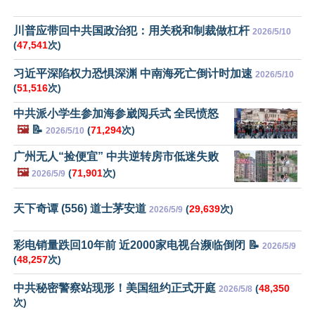
川普应带回中共国政治犯：用关税和制裁做杠杆
2026/5/10
(
47,541
次)
习近平深陷权力恐惧深渊 中南海死亡倒计时加速
2026/5/10
(
51,516
次)
中共派小学生参加海参崴阅兵式 全民愤怒
🖼️
📝
(
71,294
次)
2026/5/10
广州无人“捡便宜” 中共逆转房市低迷失败
🖼️
(
71,901
次)
2026/5/9
天下奇谭 (556) 道士茅安道
(
29,639
次)
2026/5/9
彩电销量跌回10年前 近2000家电视台濒临倒闭 📝
2026/5/9
(
48,257
次)
中共秘密警察站现形！美国纽约正式开庭
(
48,350
2026/5/8
次)