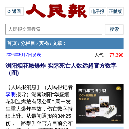
↺ 返回 
电子报
正體版
首页
分栏目
灾祸
文章
›
›
›
：
2026年5月7日
发表
人气：
77,398
浏阳烟花厰爆炸 实际死亡人数远超官方数字
（图)
【人民报消息】（人民报记者
李明
报导）湖南浏阳“华盛烟
花制造燃放有限公司” 周一发
生重大爆炸事故，伤亡数字持
续上升。从最初通报的3死25
伤，一路攀升至官方目前公布