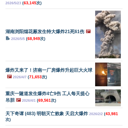
(
63,145
次)
2026/5/23
湖南浏阳烟花厰发生特大爆炸21死61伤
🖼️
📝
(
68,949
次)
2026/5/5
爆炸又来了！济南一厂房爆炸升起巨大火球
🖼️
(
71,653
次)
2026/4/7
重庆一隧道发生爆炸4亡9伤 工人每天提心
吊胆
🖼️
(
69,561
次)
2026/4/1
天下奇谭 (483) 明朝灭亡败象 天启大爆炸
(
43,981
2026/2/2
次)