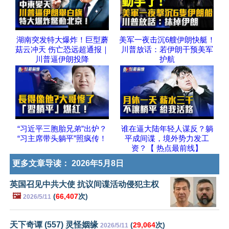
湖南突发特大爆炸！巨型蘑
美军一夜击沉6艘伊朗快艇！
菇云冲天 伤亡恐远超通报｜
川普放话：若伊朗干预美军
川普逼伊朗投降
护航
“习近平三胞胎兄弟”出炉？
谁在逼大陆年轻人谋反？躺
“习主席带头躺平”照疯传！
平成间谍，境外势力发工
资？【 热点最前线】
更多文章导读：
2026年5月8日
英国召见中共大使 抗议间谍活动侵犯主权
🖼️
(
66,407
次)
2026/5/11
天下奇谭 (557) 灵怪姻缘
(
29,064
次)
2026/5/11