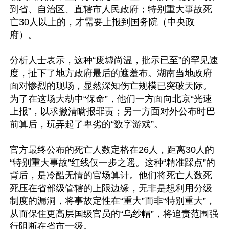
到省、自治区、直辖市人民政府；特别重大事故死
亡30人以上的，才需要上报到国务院（中央政
府）。

分析人士表示，这种“废墟尚温，批示已至”的罕见速
度，扯下了地方政府最后的遮羞布。湖南当地政府
面对惨烈的现场，显然深知伤亡规模已突破天际。
为了在这场大劫中“保命”，他们一方面向北京“光速
上报”，以求撇清瞒报罪责；另一方面对外公布时巴
前算后，玩弄起了卑劣的“数字游戏”。

官方最终公布的死亡人数定格在26人，距离30人的
“特别重大事故”红线仅一步之遥。这种“精准踩点”的
背后，是冷酷无情的官场算计。他们将死亡人数死
死压在省部级管辖的上限边缘，无非是想利用分级
制度的漏洞，将事故定性在“重大”而非“特别重大”，
从而保住更高层国级官员的“乌纱帽”，将追责范围强
行阻断在省市一级。
