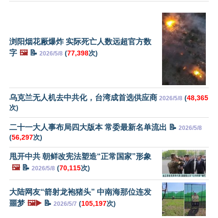
浏阳烟花厰爆炸 实际死亡人数远超官方数
字
🖼️
📝
(
77,398
次)
2026/5/8
乌克兰无人机去中共化，台湾成首选供应商
(
48,365
2026/5/8
次)
二十一大人事布局四大版本 常委最新名单流出 📝
2026/5/8
(
56,297
次)
甩开中共 朝鲜改宪法塑造“正常国家”形象
🖼️
📝
(
70,115
次)
2026/5/8
大陆网友“箭射龙袍猪头” 中南海那位连发
噩梦
🖼️▶️
📝
(
105,197
次)
2026/5/7