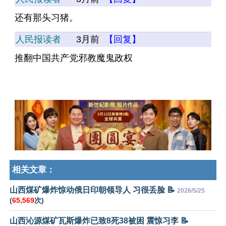
还有那头习猪。
人民报读者
3月前
【回复】
推翻中国共产党邪教魔鬼政权
相关文章：
山西煤矿爆炸惊动俄日印朝领导人 习很丢脸 📝
2026/5/25
(
65,569
次)
山西沁源煤矿瓦斯爆炸已致8死38被困 震惊习李 📝