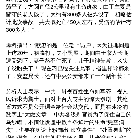
荡平了，方圆直径2公里没有生命迹象，由于主要是
留守的老人孩子，大约有300多人被炸没了，粗略估
计此次事故一共大概死亡450人左右，受伤的估计有
300多人！”

爆料指出：“献忠的是一位老上访户，因为征地问题
上访20年，被毒打，关小黑屋，期间由于家人长期
遭受恐吓，妻子熬不住死了，儿子精神失常，老头
子没盼头了！ 现在习已经关注此事，省里领导都来
了，安监局长，还有中央公安部来了一个副部长！”

分析人士表示，中共一贯视百姓生命如草芥，视人
民诉求为粪土。面对上百人丧生的惊天惨剧，其处
置方式不是公开调查给社会以交代，而是在冰冷的
数字上“大做文章”。中共各级别官员为了保住自己的
乌纱帽，不惜让废墟中数百条鲜活的生命“凭空消
失”，也要在舆论上粉饰出“孤立事件”、“处置果断”的
虚幻假象。在中共的权力账本里，从来没有“人命”二