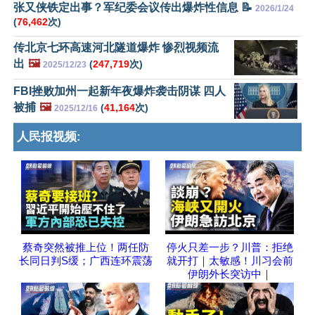
张又侠铁定出事？军纪委会议传出爆炸性信息 📝
2026/1/24
(
76,462
次)
传北京七环高速河北隧道爆炸 惨烈视频流
出
🖼️
(
247,719
次)
2025/12/23
FBI挫败加州一起新年夜爆炸袭击阴谋 四人
被捕
🖼️
(
41,164
次)
2025/12/16
人民报视频:
蔡奇突然被推上位！两任防
停火只差一步？川普：拒绝
长同日判S缓；广西连环震荡
就开打｜太敏感！川习会前
伊朗外长突访中｜