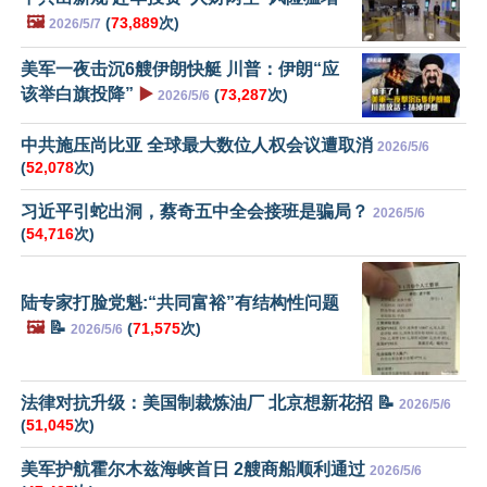
🖼️
(
73,889
次)
2026/5/7
美军一夜击沉6艘伊朗快艇 川普：伊朗“应
该举白旗投降”
▶️
(
73,287
次)
2026/5/6
中共施压尚比亚 全球最大数位人权会议遭取消
2026/5/6
(
52,078
次)
习近平引蛇出洞，蔡奇五中全会接班是骗局？
2026/5/6
(
54,716
次)
陆专家打脸党魁:“共同富裕”有结构性问题
🖼️
📝
(
71,575
次)
2026/5/6
法律对抗升级：美国制裁炼油厂 北京想新花招 📝
2026/5/6
(
51,045
次)
美军护航霍尔木兹海峡首日 2艘商船顺利通过
2026/5/6