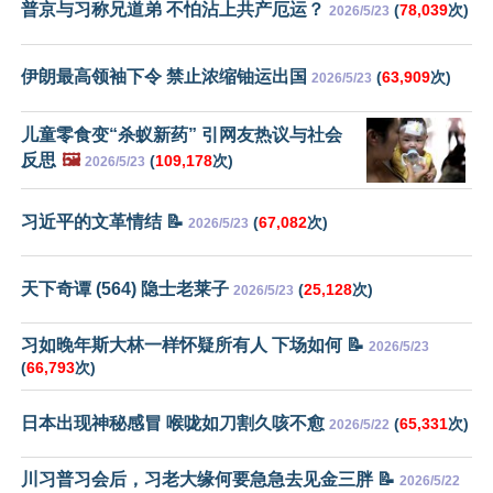
普京与习称兄道弟 不怕沾上共产厄运？
(
78,039
次)
2026/5/23
伊朗最高领袖下令 禁止浓缩铀运出国
(
63,909
次)
2026/5/23
儿童零食变“杀蚁新药” 引网友热议与社会
反思
🖼️
(
109,178
次)
2026/5/23
习近平的文革情结 📝
(
67,082
次)
2026/5/23
天下奇谭 (564) 隐士老莱子
(
25,128
次)
2026/5/23
习如晚年斯大林一样怀疑所有人 下场如何 📝
2026/5/23
(
66,793
次)
日本出现神秘感冒 喉咙如刀割久咳不愈
(
65,331
次)
2026/5/22
川习普习会后，习老大缘何要急急去见金三胖 📝
2026/5/22