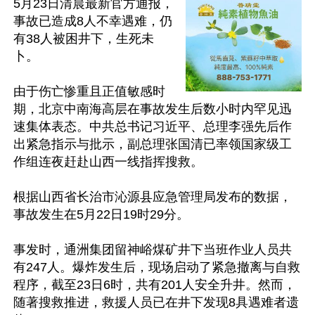
5月23日清晨最新官方通报，
事故已造成8人不幸遇难，仍
有38人被困井下，生死未
卜。

由于伤亡惨重且正值敏感时
期，北京中南海高层在事故发生后数小时内罕见迅
速集体表态。中共总书记习近平、总理李强先后作
出紧急指示与批示，副总理张国清已率领国家级工
作组连夜赶赴山西一线指挥搜救。

根据山西省长治市沁源县应急管理局发布的数据，
事故发生在5月22日19时29分。

事发时，通洲集团留神峪煤矿井下当班作业人员共
有247人。爆炸发生后，现场启动了紧急撤离与自救
程序，截至23日6时，共有201人安全升井。然而，
随著搜救推进，救援人员已在井下发现8具遇难者遗