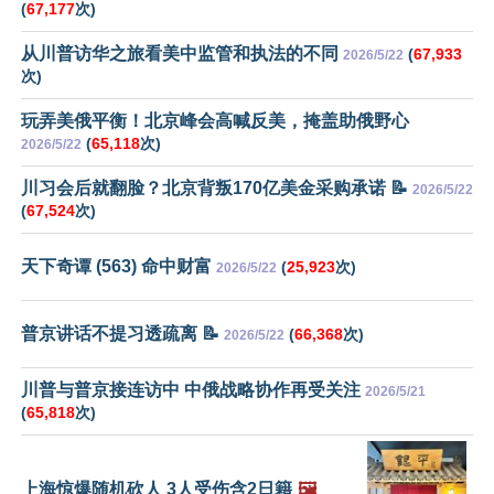
(
67,177
次)
从川普访华之旅看美中监管和执法的不同
(
67,933
2026/5/22
次)
玩弄美俄平衡！北京峰会高喊反美，掩盖助俄野心
(
65,118
次)
2026/5/22
川习会后就翻脸？北京背叛170亿美金采购承诺 📝
2026/5/22
(
67,524
次)
天下奇谭 (563) 命中财富
(
25,923
次)
2026/5/22
普京讲话不提习透疏离 📝
(
66,368
次)
2026/5/22
川普与普京接连访中 中俄战略协作再受关注
2026/5/21
(
65,818
次)
上海惊爆随机砍人 3人受伤含2日籍
🖼️