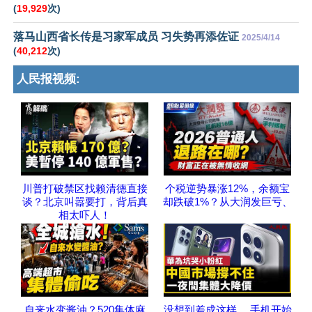
(
19,929
次)
落马山西省长传是习家军成员 习失势再添佐证
2025/4/14
(
40,212
次)
人民报视频:
川普打破禁区找赖清德直接
个税逆势暴涨12%，余额宝
谈？北京叫嚣要打，背后真
却跌破1%？从大润发巨亏、
相太吓人！
自来水变酱油？520集体麻
没想到差成这样， 手机开始