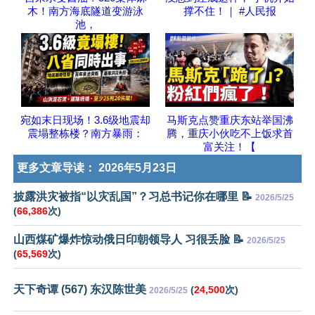
木！南方海底隧道变游泳
撑不住！｜ #人民报
池，
宛如末日现场！3.6级地震却
马斯克点赞重庆东站举国沸
震塌整栋楼？南方暴雨：
腾，重庆小伙吃不上饭求首
富关注！【
更多文章导读：
2026年5月23日
披露洪灾被指“以灾乱国”？习总书记你在哪里 📝
2026/5/25
(
66,386
次)
山西煤矿爆炸惊动俄日印朝领导人 习很丢脸 📝
2026/5/25
(
65,569
次)
天下奇谭 (567) 东汉陈世美
(
24,500
次)
2026/5/25