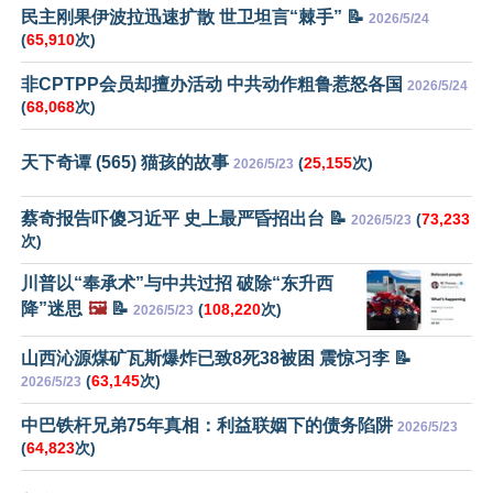
民主刚果伊波拉迅速扩散 世卫坦言“棘手” 📝
2026/5/24
(
65,910
次)
非CPTPP会员却擅办活动 中共动作粗鲁惹怒各国
2026/5/24
(
68,068
次)
天下奇谭 (565) 猫孩的故事
(
25,155
次)
2026/5/23
蔡奇报告吓傻习近平 史上最严昏招出台 📝
(
73,233
2026/5/23
次)
川普以“奉承术”与中共过招 破除“东升西
降”迷思
🖼️
📝
(
108,220
次)
2026/5/23
山西沁源煤矿瓦斯爆炸已致8死38被困 震惊习李 📝
(
63,145
次)
2026/5/23
中巴铁杆兄弟75年真相：利益联姻下的债务陷阱
2026/5/23
(
64,823
次)