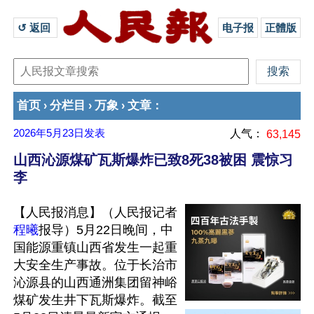
↺ 返回 
电子报
正體版
首页
分栏目
万象
文章
›
›
›
：
2026年5月23日
发表
人气：
63,145
山西沁源煤矿瓦斯爆炸已致8死38被困 震惊习
李
【人民报消息】（人民报记者
程曦
报导）5月22日晚间，中
国能源重镇山西省发生一起重
大安全生产事故。位于长治市
沁源县的山西通洲集团留神峪
煤矿发生井下瓦斯爆炸。截至