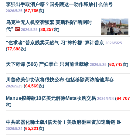
李强出手取消户籍？国务院这一动作释放什么信号
(
67,766
次)
2026/5/25
乌克兰无人机空袭频繁 莫斯科陷“断网时
代”
🖼️
(
80,257
次)
2026/5/25
“乞求者”普京贱卖天然气 习“榨柠檬”算计普京
2026/5/25
(
77,698
次)
天下奇谭 (566) 产妇暴亡 只因前世孽缘
(
62,743
次)
2026/5/25
川普称美伊协议将很快公布 包括移除高浓缩铀库存
(
64,569
次)
2026/5/25
Manus拟筹款10亿美元解除Meta收购交易
(
64,707
2026/5/24
次)
中共武器化稀土飙4倍天价！美政府砸巨资加速断链 📝
(
65,221
次)
2026/5/24