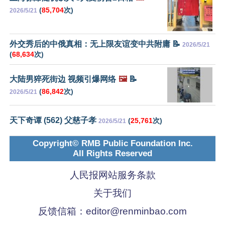
(
85,704
次)
2026/5/21
外交秀后的中俄真相：无上限友谊变中共附庸 📝
2026/5/21
(
68,634
次)
大陆男猝死街边 视频引爆网络
🖼️
📝
(
86,842
次)
2026/5/21
天下奇谭 (562) 父慈子孝
(
25,761
次)
2026/5/21
Copyright© RMB Public Foundation Inc.
All Rights Reserved
人民报网站服务条款
关于我们
反馈信箱：
editor@renminbao.com