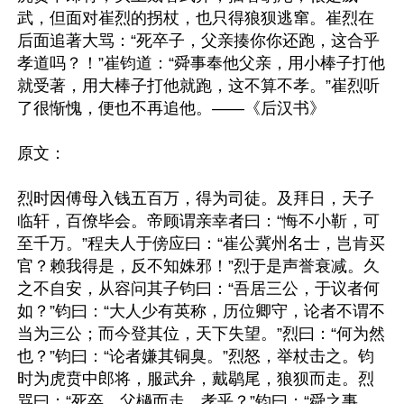
武，但面对崔烈的拐杖，也只得狼狈逃窜。崔烈在
后面追著大骂：“死卒子，父亲揍你你还跑，这合乎
孝道吗？！”崔钧道：“舜事奉他父亲，用小棒子打他
就受著，用大棒子打他就跑，这不算不孝。”崔烈听
了很惭愧，便也不再追他。——《后汉书》

原文：

烈时因傅母入钱五百万，得为司徒。及拜日，天子
临轩，百僚毕会。帝顾谓亲幸者曰：“悔不小靳，可
至千万。”程夫人于傍应曰：“崔公冀州名士，岂肯买
官？赖我得是，反不知姝邪！”烈于是声誉衰减。久
之不自安，从容问其子钧曰：“吾居三公，于议者何
如？”钧曰：“大人少有英称，历位卿守，论者不谓不
当为三公；而今登其位，天下失望。”烈曰：“何为然
也？”钧曰：“论者嫌其铜臭。”烈怒，举杖击之。钧
时为虎贲中郎将，服武弁，戴鹖尾，狼狈而走。烈
骂曰：“死卒，父檛而走，孝乎？”钧曰：“舜之事