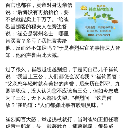
百官也都在，灵帝对身边亲信
说：“后悔没有再抬抬价，要
不然就能卖上千万了。”给崔
烈当掮客的程夫人在旁边答
说：“崔公是冀州名士，哪里
肯买官？多亏了我把官卖给
他，反而还不知足吗？”于是崔烈买官的事情尽人皆
知，他的声誉由此大减。

过了很久，崔烈越想越别扭，于是问自己儿子崔钧
说：“我当上三公，人们都怎么议论我？”崔钧回答：
“父亲您年轻时就有美好的声誉，后来历任郡守、九
卿等职位，没人认为您不应该当三公，但如今您成
为了三公，天下人都很失望。”崔烈问：“这是何
故？”崔钧道：“人们都嫌此事有股铜臭味。”

崔烈闻言大怒，举起拐杖就打，当时崔钧正担任著
虎贲中郎将，头上戴著武弁，插著鹖尾，很是威