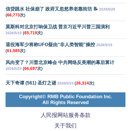
信贷跳水 社保崩了 政府又忽悠养老靠街坊 📝
2026/5/20
(
66,773
次)
莫斯科对北京打响保卫战 普京习近平川普三国演利
(
65,719
次)
2026/5/19
退役海军少将称UFO疑由“非人类智能”操控
2026/5/19
(
61,585
次)
风向变了？川普北京峰会 中共网络反美潮的幕后算计
(
66,697
次)
2026/5/19
天下奇谭 (561) 圣灯之谜
(
26,314
次)
2026/5/19
Copyright© RMB Public Foundation Inc.
All Rights Reserved
人民报网站服务条款
关于我们