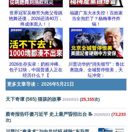
世界冠军吴柳芳为救父母跳
福建广东大水失控！百姓家
艳舞还债，2026还清40万，
当全泡烂了？杨梅事件炸
终成体面人！｜
锅！
2026生存实录：奶粉冲稀、
川普访华的“消失细节”：鲁比
包子12块，中国普通人正在
奥隐身、全城暂停恨美，天
经历什么？【
坛冲突：
更多文章导读：
2026年5月21日
天下奇谭 (565) 猫孩的故事
(
25,155
次)
2026/5/23
蔡奇报告吓傻习近平 史上最严昏招出台 📝
(
73,233
2026/5/23
次)
川普以“奉承术”与中共过招 破除“东升西