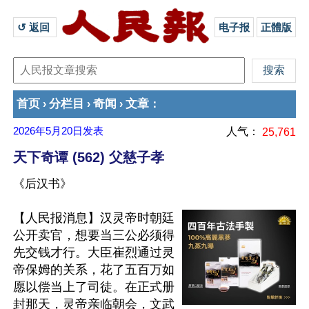
↺ 返回 
电子报
正體版
首页
分栏目
奇闻
文章
›
›
›
：
2026年5月20日
发表
人气：
25,761
天下奇谭 (562) 父慈子孝
《后汉书》
【人民报消息】汉灵帝时朝廷
公开卖官，想要当三公必须得
先交钱才行。大臣崔烈通过灵
帝保姆的关系，花了五百万如
愿以偿当上了司徒。在正式册
封那天，灵帝亲临朝会，文武