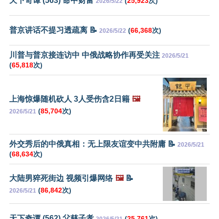
天下奇谭 (563) 命中财富
(
25,923
次)
2026/5/22
普京讲话不提习透疏离 📝
(
66,368
次)
2026/5/22
川普与普京接连访中 中俄战略协作再受关注
2026/5/21
(
65,818
次)
上海惊爆随机砍人 3人受伤含2日籍
🖼️
(
85,704
次)
2026/5/21
外交秀后的中俄真相：无上限友谊变中共附庸 📝
2026/5/21
(
68,634
次)
大陆男猝死街边 视频引爆网络
🖼️
📝
(
86,842
次)
2026/5/21
天下奇谭 (562) 父慈子孝
(
25,761
次)
2026/5/21