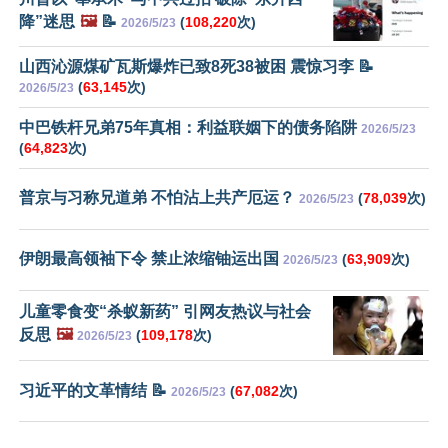
降”迷思
🖼️
📝
(
108,220
次)
2026/5/23
山西沁源煤矿瓦斯爆炸已致8死38被困 震惊习李 📝
(
63,145
次)
2026/5/23
中巴铁杆兄弟75年真相：利益联姻下的债务陷阱
2026/5/23
(
64,823
次)
普京与习称兄道弟 不怕沾上共产厄运？
(
78,039
次)
2026/5/23
伊朗最高领袖下令 禁止浓缩铀运出国
(
63,909
次)
2026/5/23
儿童零食变“杀蚁新药” 引网友热议与社会
反思
🖼️
(
109,178
次)
2026/5/23
习近平的文革情结 📝
(
67,082
次)
2026/5/23