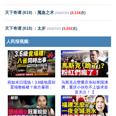
天下奇谭 (619) ：魇蛊之术
(
2,116
次)
2026/7/25
天下奇谭 (618) ：太岁
(
3,202
次)
2026/7/23
人民报视频:
宛如末日现场！3.6级地震却
马斯克点赞重庆东站举国沸
震塌整栋楼？南方暴雨：
腾，重庆小伙吃不上饭求首
富关注！【