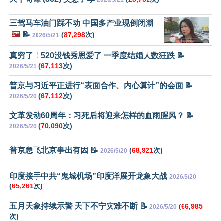
三驾马车油门踩不动 中国多产业现倒闭潮
🖼️
📝
(
87,298
次)
2026/5/21
真穷了！520没钱秀恩爱了 一季度结婚人数狂跌 📝
(
67,113
次)
2026/5/21
普京与习近平正进行“表面合作、内心算计”的会面 📝
(
67,112
次)
2026/5/20
文革发动60周年：习死后将迎来怎样的血雨腥风？ 📝
(
70,090
次)
2026/5/20
普京急飞北京事出有因 📝
(
68,921
次)
2026/5/20
印度接手中共“鬼城机场”印度洋展开龙象大战
2026/5/20
(
65,261
次)
五月天象持续示警 天下不宁灾难不断 📝
(
66,985
2026/5/20
次)