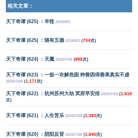
相关文章：
天下奇谭 (625) ：羊怪
2026/8/3
天下奇谭 (625) ：猫有五德
(
734
次)
2026/8/1
天下奇谭 (624) ：天魔
(
888
次)
2026/7/30
天下奇谭 (623) ：一饭一衣解危困 种善因得善果真实不虚
(
1,171
次)
2026/7/29
天下奇谭 (622) ：杭州苏州大劫 冥府早安排
(
1,618
2026/7/28
次)
天下奇谭 (621) ：人生苦乐
(
1,383
次)
2026/7/26
天下奇谭 (620) ：阴阳反背
(
1,640
次)
2026/7/26