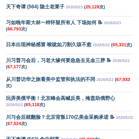
天下奇谭 (564) 隐士老莱子
(
25,128
次)
2026/5/23
习如晚年斯大林一样怀疑所有人 下场如何 📝
2026/5/23
(
66,793
次)
日本出现神秘感冒 喉咙如刀割久咳不愈
(
65,331
次)
2026/5/22
川习普习会后，习老大缘何要急急去见金三胖 📝
2026/5/22
(
67,177
次)
从川普访华之旅看美中监管和执法的不同
(
67,933
2026/5/22
次)
玩弄美俄平衡！北京峰会高喊反美，掩盖助俄野心
(
65,118
次)
2026/5/22
川习会后就翻脸？北京背叛170亿美金采购承诺 📝
2026/5/22
(
67,524
次)