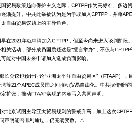
国贸易政策趋向保护主义之际，CPTPP作为高标准、多边
逐渐提升。中共此举被认为是为争取加入CPTPP，并藉AP
太自由贸易议题上的主导角色。

早在2021年就申请加入CPTPP，但至今尚未进入谈判阶段
相关活动，部分成员国质疑这是“擅自举办”，不仅与CPTPP
可能对中国未来申请加入造成负面影响。

易部长会议也预计讨论“亚洲太平洋自由贸易区”（FTAAP）
湾等21个APEC成员国之间推动贸易自由化。中共据传希望将
定扩张，推动FTAAP实现的内容写入共同声明。

对北京试图主导亚太贸易规则的警戒升高，加上这次CPTP
共同声明能否顺利通过，仍充满变数。△
ww.renminbao.com/rmb/articles/2026/5/24/95297.html