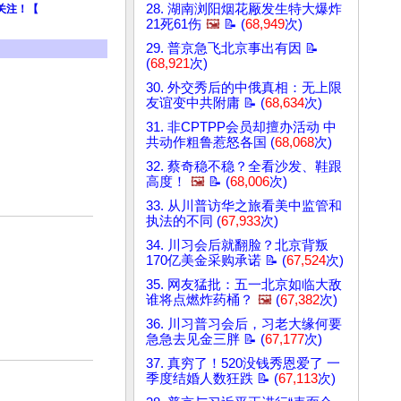
28. 湖南浏阳烟花厰发生特大爆炸
关注！【
21死61伤
🖼️
📝 (
68,949
次)
29. 普京急飞北京事出有因 📝
(
68,921
次)
30. 外交秀后的中俄真相：无上限
友谊变中共附庸 📝 (
68,634
次)
31. 非CPTPP会员却擅办活动 中
共动作粗鲁惹怒各国 (
68,068
次)
32. 蔡奇稳不稳？全看沙发、鞋跟
高度！
🖼️
📝 (
68,006
次)
33. 从川普访华之旅看美中监管和
执法的不同 (
67,933
次)
34. 川习会后就翻脸？北京背叛
170亿美金采购承诺 📝 (
67,524
次)
35. 网友猛批：五一北京如临大敌
谁将点燃炸药桶？
🖼️
(
67,382
次)
36. 川习普习会后，习老大缘何要
急急去见金三胖 📝 (
67,177
次)
37. 真穷了！520没钱秀恩爱了 一
季度结婚人数狂跌 📝 (
67,113
次)