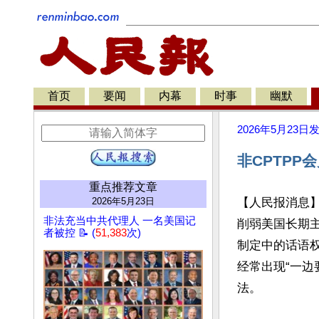
首页
要闻
内幕
时事
幽默
2026年5月23日
非CPTPP
重点推荐文章
2026年5月23日
【人民报消息
非法充当中共代理人 一名美国记
削弱美国长期
者被控 📝 (
51,383
次)
制定中的话语
经常出现“一边
法。
