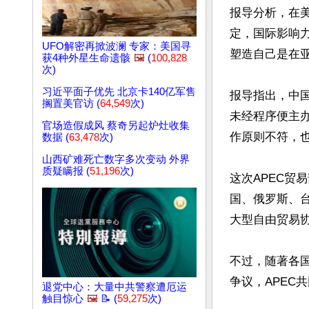
报导分析，在美
定，国际影响力
UFO解密再掀波澜 专家：美国寻
塑造自己是在亚
获4种外星生命遗骸
🖼️
(
100,828
次)
习近平面子优先 北京卡140亿军售
报导指出，中国
搁置美官访 (
64,549
次)
未经程序便主办
官场造假成风 蔡奇另起炉灶收集
作原则不符，也
数据 (
63,478
次)
山西矿难死亡数字多次变动 外界
质疑瞒报 (
51,196
次)
这次APEC贸
国、俄罗斯、台
大型自由贸易协
不过，随著各国
争议，APEC
退党中心：大量中共警察遭厄运
触目惊心
🖼️
📝 (
59,275
次)
文章网址: http://w