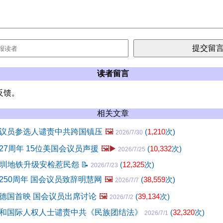
读者留言
反馈。
相关文章
议员参选人谴责中共跨国镇压
🖼️
(
1,210
次)
2026/7/30
27周年 15位美国会议员声援
🖼️▶️
(
10,332
次)
2026/7/25
 深圳地铁升级安检惹民怨
📝
(
12,325
次)
2026/7/23
250周年 国会议员致辞明慧网
🖼️
(
38,559
次)
2026/7/7
德国首映 国会议员出席讨论
🖼️
(
39,134
次)
2026/7/2
和国际人权人士谴责中共《民族团结法》
(
32,320
次)
2026/7/1