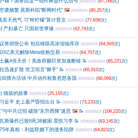
户籍？国务院这一动作释放什么信号
(
67,766
次)
2026/5/25
空袭频繁 莫斯科陷“断网时代”
🖼️
(
80,257
次)
2026/5/25
贱卖天然气 习“榨柠檬”算计普京
(
77,698
次)
2026/5/25
66) 产妇暴亡 只因前世孽缘
(
62,743
次)
2026/5/25
议将很快公布 包括移除高浓缩铀库存
(
64,569
次)
2026/5/25
款10亿美元解除Meta收购交易
(
64,707
次)
2026/5/24
土飙4倍天价！美政府砸巨资加速断链
📝
(
65,221
次)
2026/5/24
拉迅速扩散 世卫坦言“棘手”
📝
(
65,910
次)
2026/5/24
会员却擅办活动 中共动作粗鲁惹怒各国
(
68,068
次)
2026/5/24
5) 猫孩的故事
(
25,155
次)
2026/5/23
习近平 史上最严昏招出台
📝
(
73,233
次)
2026/5/23
”与中共过招 破除“东升西降”迷思
🖼️
📝
(
108,220
次)
2026/5/23
瓦斯爆炸已致8死38被困 震惊习李
📝
(
63,145
次)
2026/5/23
75年真相：利益联姻下的债务陷阱
(
64,823
次)
2026/5/23