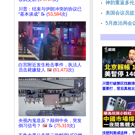
神韵重返多伦
川普：结束与伊朗冲突的协议已
美国会议员提
“基本谈成” 📝 (
53,584
次)
5月政治局会
白宫附近发生枪击事件，执法人
员击毙嫌疑人
🖼️
(
61,473
次)
川普打破禁区找赖清
嚣要打，背后真相太
央视内鬼造反？颠倒中央，突发
倒习信号？
🖼️
📝 (
75,319
次)
没想到差成这样， 