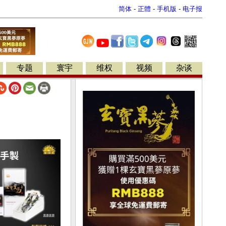
简体
-
正體
-
手机版
-
电子报
专题
寰宇
维权
视频
杂谈