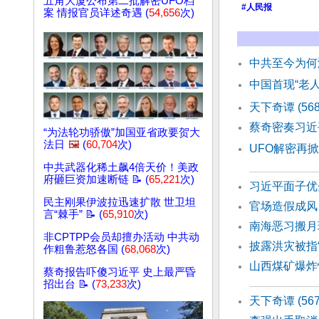
五角大厦公布第二批解密UFO档
#人民报
案 情报官员详述奇遇 (
54,656
次)
中共至今为何
中国首现“老人
天下奇谭 (5
蔡奇密奏习近
“为法轮功骄傲”加国亚省政要贺大
法日
🖼️
(
60,704
次)
UFO解密再
中共武器化稀土飙4倍天价！美政
府砸巨资加速断链 📝 (
65,221
次)
习近平面子优
民主刚果伊波拉迅速扩散 世卫坦
官场造假成风
言“棘手” 📝 (
65,910
次)
南海恶习搬月
非CPTPP会员却擅办活动 中共动
披露洪灾被指
作粗鲁惹怒各国 (
68,068
次)
山西煤矿爆炸
蔡奇报告吓傻习近平 史上最严昏
招出台 📝 (
73,233
次)
天下奇谭 (56