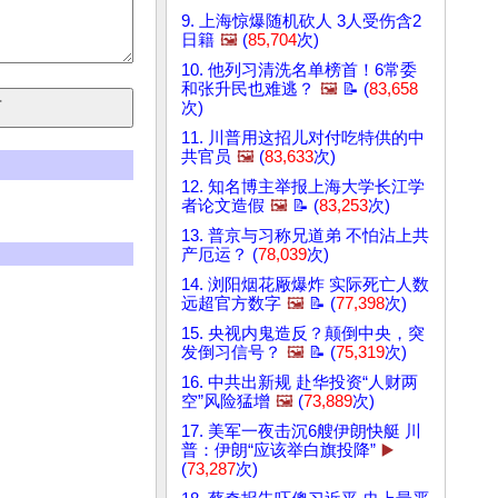
9. 上海惊爆随机砍人 3人受伤含2
日籍
🖼️
(
85,704
次)
10. 他列习清洗名单榜首！6常委
和张升民也难逃？
🖼️
📝 (
83,658
次)
11. 川普用这招儿对付吃特供的中
共官员
🖼️
(
83,633
次)
12. 知名博主举报上海大学长江学
者论文造假
🖼️
📝 (
83,253
次)
13. 普京与习称兄道弟 不怕沾上共
产厄运？ (
78,039
次)
14. 浏阳烟花厰爆炸 实际死亡人数
远超官方数字
🖼️
📝 (
77,398
次)
15. 央视内鬼造反？颠倒中央，突
发倒习信号？
🖼️
📝 (
75,319
次)
16. 中共出新规 赴华投资“人财两
空”风险猛增
🖼️
(
73,889
次)
17. 美军一夜击沉6艘伊朗快艇 川
普：伊朗“应该举白旗投降”
▶️
(
73,287
次)