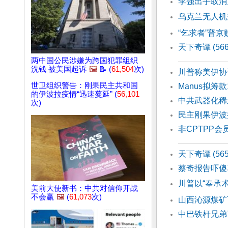
李强出手取消
乌克兰无人机
“乞求者”普京
天下奇谭 (5
两中国公民涉嫌为跨国犯罪组织
洗钱 被美国起诉
🖼️
📝 (
61,504
次)
川普称美伊协
世卫组织警告：刚果民主共和国
Manus拟筹
的伊波拉疫情“迅速蔓延” (
56,101
中共武器化稀
次)
民主刚果伊波
非CPTPP
天下奇谭 (56
蔡奇报告吓傻
川普以“奉承术
美前大使新书：中共对信仰开战
不会赢
🖼️
(
61,073
次)
山西沁源煤矿
中巴铁杆兄弟