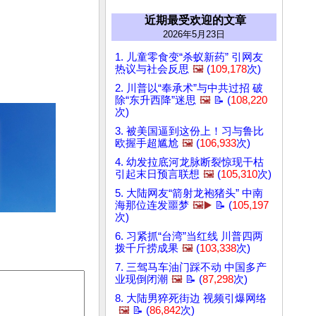
近期最受欢迎的文章
2026年5月23日
1. 儿童零食变“杀蚁新药” 引网友
热议与社会反思
🖼️
(
109,178
次)
2. 川普以“奉承术”与中共过招 破
除“东升西降”迷思
🖼️
📝 (
108,220
次)
3. 被美国逼到这份上！习与鲁比
欧握手超尴尬
🖼️
(
106,933
次)
4. 幼发拉底河龙脉断裂惊现干枯
引起末日预言联想
🖼️
(
105,310
次)
5. 大陆网友“箭射龙袍猪头” 中南
海那位连发噩梦
🖼️▶️
📝 (
105,197
次)
6. 习紧抓“台湾”当红线 川普四两
拨千斤捞成果
🖼️
(
103,338
次)
7. 三驾马车油门踩不动 中国多产
业现倒闭潮
🖼️
📝 (
87,298
次)
8. 大陆男猝死街边 视频引爆网络
🖼️
📝 (
86,842
次)