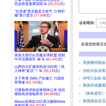
恐走暗道逃离回国 📝 (
52,312
次)
“乞求者”普京贱卖天然气 习“榨柠
檬”算计普京 (
77,698
次)
读者暱称:
欢迎您的留言
美前大使吁白宫建全球联盟 抵制
中共活摘器官
🖼️
📝 (
61,441
次)
美国弗州国会
山西特大矿难90死改为82死！死
法轮功反迫害
人神奇“复活”？ 📝 (
54,149
次)
APEC会前
天下奇谭 (566) 产妇暴亡 只因前
世孽缘 (
62,743
次)
美国庆祝建国
川普称美伊协议将很快公布 包括
《国有器官》
移除高浓缩铀库存 (
64,569
次)
美国国会议员
Manus拟筹款10亿美元解除Meta
收购交易 (
64,707
次)