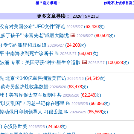
楼？南方暴雨：
伙吃不上饭求首富
更多文章导读：
2026年5月23日
没有对美国公布“UFO文件”评论
(
63,430
次)
2026/5/27
多于孩子” “未富先老”成最大隐忧
🖼️
(
80,504
次)
2026/5/27
68) 受伤的狐貍和丑姑娘
(
24,208
次)
2026/5/27
平 中南海收到死亡诊断书
📝
(
69,081
次)
2026/5/27
掀波澜 专家：美国寻获4种外星生命遗骸
🖼️
(
100,828
次)
2026/5/27
先 北京卡140亿军售搁置美官访
(
64,549
次)
2026/5/26
 蔡奇另起炉灶收集数据
(
63,478
次)
2026/5/26
球！美智库促太空军反制中共
(
62,249
次)
2026/5/26
“以灾乱国”？习总书记你在哪里
📝
(
66,386
次)
2026/5/25
惊动俄日印朝领导人 习很丢脸
📝
(
65,569
次)
2026/5/25
7) 东汉陈世美
(
24,500
次)
2026/5/25