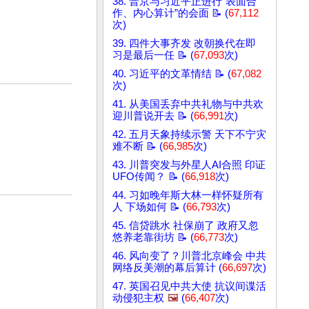
38. 普京与习近平正进行“表面合
作、内心算计”的会面 📝 (
67,112
次)
39. 四件大事齐发 改朝换代在即
习是最后一任 📝 (
67,093
次)
40. 习近平的文革情结 📝 (
67,082
次)
41. 从美国丢弃中共礼物与中共欢
迎川普说开去 📝 (
66,991
次)
42. 五月天象持续示警 天下不宁灾
难不断 📝 (
66,985
次)
43. 川普突发与外星人AI合照 印证
UFO传闻？ 📝 (
66,918
次)
44. 习如晚年斯大林一样怀疑所有
人 下场如何 📝 (
66,793
次)
45. 信贷跳水 社保崩了 政府又忽
悠养老靠街坊 📝 (
66,773
次)
46. 风向变了？川普北京峰会 中共
网络反美潮的幕后算计 (
66,697
次)
47. 英国召见中共大使 抗议间谍活
动侵犯主权
🖼️
(
66,407
次)