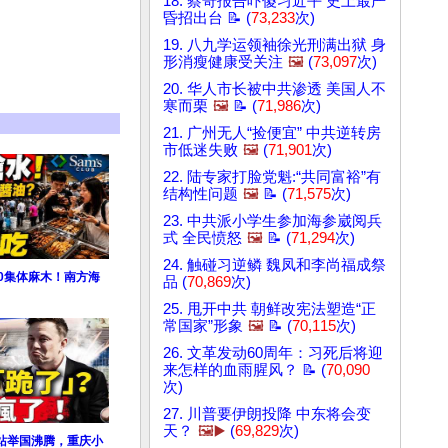
18. 蔡奇报告吓傻习近平 史上最严
昏招出台 📝 (
73,233
次)
19. 八九学运领袖徐光刑满出狱 身
形消瘦健康受关注
🖼️
(
73,097
次)
20. 华人市长被中共渗透 美国人不
寒而栗
🖼️
📝 (
71,986
次)
21. 广州无人“捡便宜” 中共逆转房
市低迷失败
🖼️
(
71,901
次)
22. 陆专家打脸党魁:“共同富裕”有
结构性问题
🖼️
📝 (
71,575
次)
23. 中共派小学生参加海参崴阅兵
式 全民愤怒
🖼️
📝 (
71,294
次)
24. 触碰习逆鳞 魏凤和李尚福成祭
0集体麻木！南方海
品 (
70,869
次)
25. 甩开中共 朝鲜改宪法塑造“正
常国家”形象
🖼️
📝 (
70,115
次)
26. 文革发动60周年：习死后将迎
来怎样的血雨腥风？ 📝 (
70,090
次)
27. 川普要伊朗投降 中东将会变
天？
🖼️▶️
(
69,829
次)
站举国沸腾，重庆小