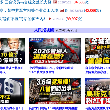
多 国会议员与台经文处长力挺
🖼️
(
34,686
次)
2026/6/28
案：禁中共军方相关企业员工入境
🖼️
📝
(
42,066
次)
2026/6/13
议“秘而不宣”背后的惊天内斗
▶️
(
89,907
次)
2026/6/9
人民报视频
2026年5月23日
德直接谈？北京叫
个税逆势暴涨12%，余额宝却跌破
自来水变酱油？52
吓人！
1%？从大润发巨亏、
底隧道变游泳池，
手机开始撑不住！｜
宛如末日现场！3.6级地震却震塌整栋
马斯克点赞重庆东