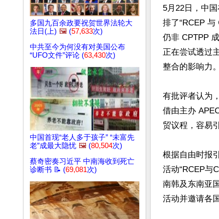
5月22日，中
排了“RCEP 
多国九百余政要祝贺世界法轮大
法日(上)
🖼️
(
57,633
次)
仍非 CPTP
中共至今为何没有对美国公布
正在尝试透过主
“UFO文件”评论 (
63,430
次)
整合的影响力。
有批评者认为，
借由主办 APE
贸议程，容易引
中国首现“老人多于孩子” “未富先
老”成最大隐忧
🖼️
(
80,504
次)
根据自由时报
蔡奇密奏习近平 中南海收到死亡
活动“RCEP
诊断书 📝 (
69,081
次)
南韩及东南亚国
活动并邀请各国