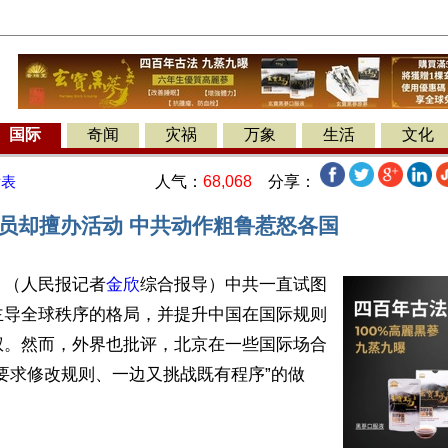
国际
奇闻
灾祸
万象
生活
文化
人气：
68,068
分享：
发表
会员却擅办活动 中共动作粗鲁惹怒各国
】（人民报记者
金欣
综合报导）中共一直试图
主导全球秩序的格局，并提升中国在国际规则
权。然而，外界也批评，北京在一些国际场合
要求修改规则、一边又挑战既有程序”的做