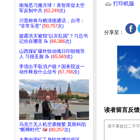
打印机版
南海恶习搬月球！美智库促太空
军反制中共 (
62,249
次)
川普称将与赖清德通话，台湾：
“非常乐意” (
50,757
次)
分享至：
披露洪灾被指“以灾乱国”？习总书
记你在哪里 📝 (
66,386
次)
山西煤矿爆炸惊动俄日印朝领导
人 习很丢脸 📝 (
65,569
次)
李强出手取消户籍？国务院这一
动作释放什么信号 (
67,766
次)
读者留言反馈
乌克兰无人机空袭频繁 莫斯科陷
“断网时代”
🖼️
(
80,257
次)
大量中国矿工身陷埃博拉疫区，