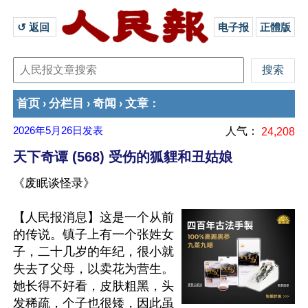
↺ 返回 
电子报
正體版
首页
分栏目
奇闻
文章
›
›
›
：
2026年5月26日
发表
人气：
24,208
天下奇谭 (568) 受伤的狐貍和丑姑娘
《废眠谈怪录》
【人民报消息】这是一个从前
的传说。镇子上有一个张姓女
子，二十几岁的年纪，很小就
失去了父母，以卖花为营生。
她长得不好看，皮肤粗黑，头
发稀疏，个子也很矮，因此虽