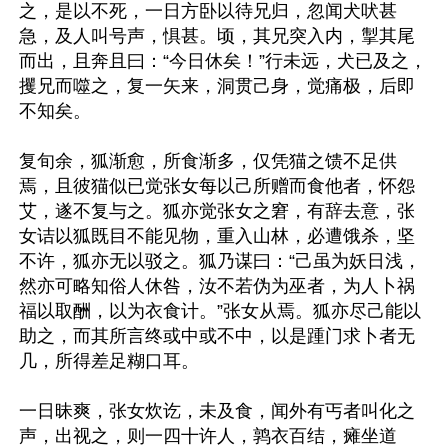
之，是以不死，一日方卧以待兄归，忽闻犬吠甚
急，及人叫号声，惧甚。顷，其兄突入内，掣其尾
而出，且奔且曰：“今日休矣！”行未远，犬已及之，
攫兄而噬之，复一矢来，洞贯己身，觉痛极，后即
不知矣。

复旬余，狐渐愈，所食渐多，仅凭猫之馈不足供
焉，且彼猫似已觉张女每以己所赠而食他者，怀怨
艾，遂不复与之。狐亦觉张女之窘，有辞去意，张
女诘以狐既目不能见物，重入山林，必遭饿杀，坚
不许，狐亦无以驳之。狐乃谋曰：“己虽为妖日浅，
然亦可略知俗人休咎，汝不若伪为巫者，为人卜祸
福以取酬，以为衣食计。”张女从焉。狐亦尽己能以
助之，而其所言终或中或不中，以是踵门求卜者无
几，所得差足糊口耳。

一日昧爽，张女炊讫，未及食，闻外有丐者叫化之
声，出视之，则一四十许人，鹑衣百结，瘫坐道