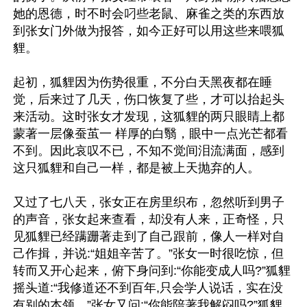
她的恩德，时不时会叼些老鼠、麻雀之类的东西放
到张女门外做为报答，如今正好可以用这些来喂狐
貍。

起初，狐貍因为伤势很重，不分白天黑夜都在睡
觉，后来过了几天，伤口恢复了些，才可以抬起头
来活动。这时张女才发现，这狐貍的两只眼睛上都
蒙著一层像蚕茧一 样厚的白翳，眼中一点光芒都看
不到。因此哀叹不已，不知不觉间泪流满面，感到
这只狐貍和自己一样，都是被上天抛弃的人。

又过了七八天，张女正在房里织布，忽然听到男子
的声音，张女起来查看，却没有人来，正奇怪，只
见狐貍已经蹒跚著走到了自己跟前，像人一样对自
己作揖，并说:“姐姐辛苦了。”张女一时很吃惊，但
转而又开心起来，俯下身问到:“你能变成人吗?”狐貍
摇头道:“我修道还不到百年,只会学人说话，实在没
有别的本领。”张女又问:“你能陪著我解闷吗?”狐貍