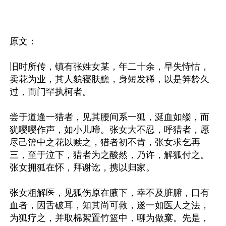
原文：

旧时所传，镇有张姓女某，年二十余，早失恃怙，
卖花为业，其人貌寝肤黵，身短发稀，以是笄龄久
过，而门罕执柯者。

尝于道逢一猎者，见其腰间系一狐，涎血如缕，而
犹嘤嘤作声，如小儿啼。张女大不忍，呼猎者，愿
尽己篮中之花以赎之，猎者初不肯，张女求乞再
三，至于泣下，猎者为之酸然，乃许，解狐付之。
张女拥狐在怀，拜谢讫，携以归家。

张女粗解医，见狐伤原在腋下，幸不及脏腑，口有
血者，因舌破耳，知其尚可救，遂一如医人之法，
为狐疗之，并取棉絮置竹篮中，聊为做窠。先是，