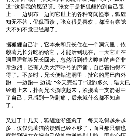
道:“这是我的愿望呀。张女于是把狐貍抱到自己腿
上，一边织布一边问它世上的各种奇闻怪事，狐貍
知无不答，侃侃而谈，张女很是喜欢，都没有察觉
天不知不觉已经黑了。

据狐貍自己讲，它本来和兄长住在一个洞穴里，依
赖著兄长分吃的给它，才能活到现在。一天它正在
洞里睡觉等兄长回来，忽然听到猎犬嗥叫的声音非
常激烈，还有人类大声呼号的声音，自己害怕得不
得了。不多时，兄长便钻进洞里，扯它的尾巴向外
跑，一边跑一 边说: “今天完蛋了!”没跑多久，猎犬已
经追上来，扑向兄长撕咬起来，紧接著一支箭射中
了自己，只感到一阵剧痛，后来就什么都不知道
了。

又过了十几天，狐貍逐渐痊愈了，每天吃得越来越
多，仅仅凭著猫的馈赠已经不够了，而且那只猫也
察觉到张女在把自己的礼物送给别人吃，因此心怀