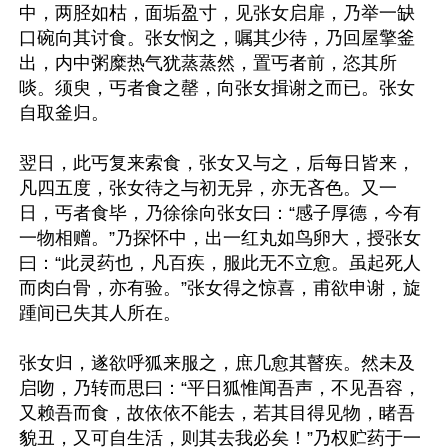
中，两胫如枯，面垢盈寸，见张女启扉，乃举一缺
口碗向其讨食。张女悯之，嘱其少待，乃回屋擎釜
出，内中粥糜热气犹蒸蒸然，置丐者前，恣其所
啖。须臾，丐者食之罄，向张女揖谢之而已。张女
自取釜归。

翌日，此丐复来索食，张女又与之，后每日皆来，
凡四五度，张女待之与初无异，亦无吝色。又一
日，丐者食毕，乃徐徐向张女曰：“感子厚德，今有
一物相赠。”乃探怀中，出一红丸如鸟卵大，授张女
曰：“此灵药也，凡百疾，服此无不立愈。虽起死人
而肉白骨，亦有验。”张女得之惊喜，甫欲申谢，旋
踵间已失其人所在。

张女归，遂欲呼狐来服之，庶几愈其瞽疾。然未及
启吻，乃转而思曰：“平日狐惟闻吾声，不见吾容，
又赖吾而食，故依依不能去，若其目得见物，睹吾
貌丑，又可自生活，则其去我必矣！”乃权贮药于一