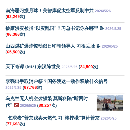
南海恶习搬月球！美智库促太空军反制中共
2026/5/26
(
62,249
次)
披露洪灾被指“以灾乱国”？习总书记你在哪里 📝
2026/5/25
(
66,386
次)
山西煤矿爆炸惊动俄日印朝领导人 习很丢脸 📝
2026/5/25
(
65,569
次)
天下奇谭 (567) 东汉陈世美
(
24,500
次)
2026/5/25
李强出手取消户籍？国务院这一动作释放什么信号
(
67,766
次)
2026/5/25
乌克兰无人机空袭频繁 莫斯科陷“断网时
代”
🖼️
(
80,257
次)
2026/5/25
“乞求者”普京贱卖天然气 习“榨柠檬”算计普京
2026/5/25
(
77,698
次)