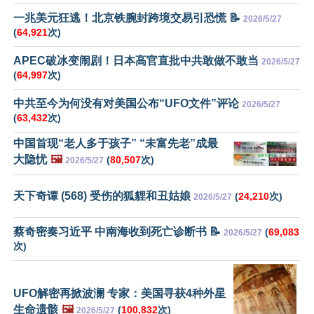
一兆美元狂逃！北京铁腕封跨境交易引恐慌 📝
2026/5/27
(
64,921
次)
APEC破冰变闹剧！日本高官直批中共敢做不敢当
2026/5/27
(
64,997
次)
中共至今为何没有对美国公布“UFO文件”评论
2026/5/27
(
63,432
次)
中国首现“老人多于孩子” “未富先老”成最
大隐忧
🖼️
(
80,507
次)
2026/5/27
天下奇谭 (568) 受伤的狐貍和丑姑娘
(
24,210
次)
2026/5/27
蔡奇密奏习近平 中南海收到死亡诊断书 📝
(
69,083
2026/5/27
次)
UFO解密再掀波澜 专家：美国寻获4种外星
生命遗骸
🖼️
(
100,832
次)
2026/5/27