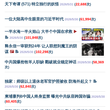
天下奇谭 (571) 特立独行的妖怪
(
22,688
次)
2026/5/31
一位大陆高中生眼里的习近平时代
(
61,994
次)
2026/5/30
一半水淹一半火焰山 大半个中国在求救
▶️
📝
(
101,848
次)
2026/5/30
释永信一审获刑24年 让人联想到魔王的阴
谋
🖼️
📝
(
102,298
次)
2026/5/30
中共国爆抢牧羊人职缺 戳破就业稳定神话
(
58,369
2026/5/30
次)
独家：师级以上退休老军官护照被收 防海外起义？ 📝
(
62,840
次)
2026/5/30
柬埔寨判6中国人终身监禁 曝光中共纵容跨国诈骗
2026/5/30
(
60,405
次)