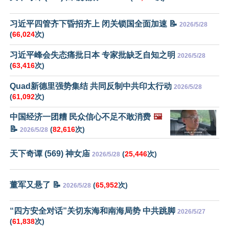
习近平四管齐下昏招齐上 闭关锁国全面加速 📝
2026/5/28
(
66,024
次)
习近平峰会失态痛批日本 专家批缺乏自知之明
2026/5/28
(
63,416
次)
Quad新德里强势集结 共同反制中共印太行动
2026/5/28
(
61,092
次)
中国经济一团糟 民众信心不足不敢消费
🖼️
📝
(
82,616
次)
2026/5/28
天下奇谭 (569) 神女庙
(
25,446
次)
2026/5/28
董军又悬了 📝
(
65,952
次)
2026/5/28
“四方安全对话”关切东海和南海局势 中共跳脚
2026/5/27
(
61,838
次)