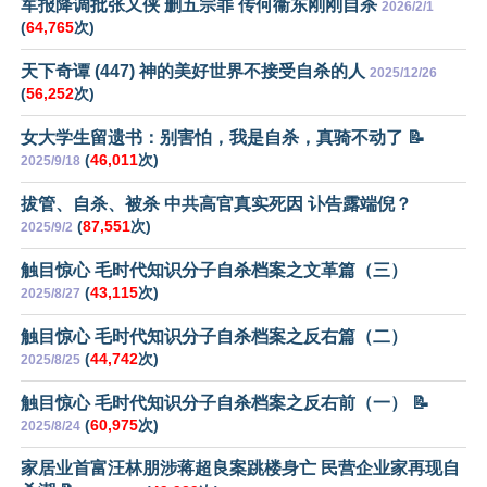
军报降调批张又侠 删五宗罪 传何衞东刚刚自杀
2026/2/1
(
64,765
次)
天下奇谭 (447) 神的美好世界不接受自杀的人
2025/12/26
(
56,252
次)
女大学生留遗书：别害怕，我是自杀，真骑不动了 📝
(
46,011
次)
2025/9/18
拔管、自杀、被杀 中共高官真实死因 讣告露端倪？
(
87,551
次)
2025/9/2
触目惊心 毛时代知识分子自杀档案之文革篇（三）
(
43,115
次)
2025/8/27
触目惊心 毛时代知识分子自杀档案之反右篇（二）
(
44,742
次)
2025/8/25
触目惊心 毛时代知识分子自杀档案之反右前（一） 📝
(
60,975
次)
2025/8/24
家居业首富汪林朋涉蒋超良案跳楼身亡 民营企业家再现自