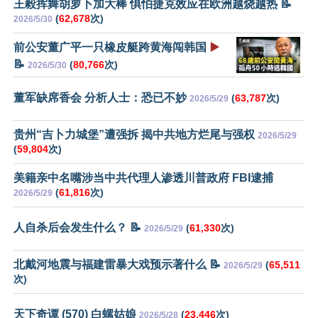
王毅挥舞胡萝卜加大棒 惧怕捷克效应在欧洲越烧越热 📝
(
62,678
次)
2026/5/30
前公安董广平一只橡皮艇跨黄海闯韩国
▶️
📝
(
80,766
次)
2026/5/30
董军缺席香会 分析人士：恐已不妙
(
63,787
次)
2026/5/29
贵州“吉卜力城堡”遭强拆 揭中共地方烂尾与强权
2026/5/29
(
59,804
次)
美籍亲中名嘴涉当中共代理人渗透川普政府 FBI逮捕
(
61,816
次)
2026/5/29
人自杀后会发生什么？ 📝
(
61,330
次)
2026/5/29
北戴河地震与福建雷暴大戏预示著什么 📝
(
65,511
2026/5/29
次)
天下奇谭 (570) 白螺姑娘
(
23,446
次)
2026/5/28