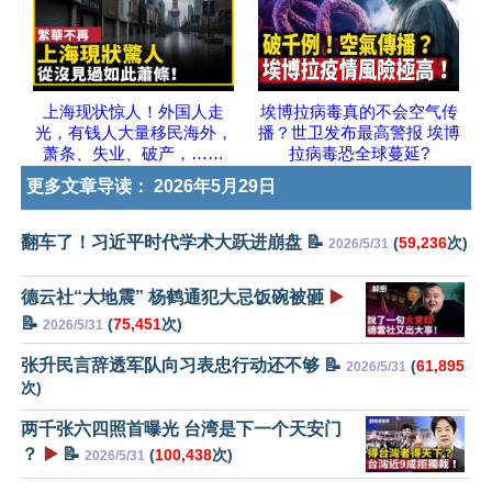
上海现状惊人！外国人走
埃博拉病毒真的不会空气传
光，有钱人大量移民海外，
播？世卫发布最高警报 埃博
萧条、失业、破产，……
拉病毒恐全球蔓延?
更多文章导读：
2026年5月29日
翻车了！习近平时代学术大跃进崩盘 📝
(
59,236
次)
2026/5/31
德云社“大地震” 杨鹤通犯大忌饭碗被砸
▶️
📝
(
75,451
次)
2026/5/31
张升民言辞透军队向习表忠行动还不够 📝
(
61,895
2026/5/31
次)
两千张六四照首曝光 台湾是下一个天安门
？
▶️
📝
(
100,438
次)
2026/5/31