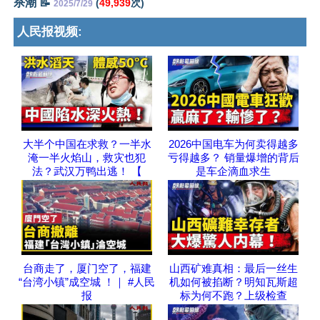
杀潮 📝
(
49,939
次)
2025/7/29
人民报视频:
大半个中国在求救？一半水
2026中国电车为何卖得越多
淹一半火焰山，救灾也犯
亏得越多？ 销量爆增的背后
法？武汉万鸭出逃！ 【
是车企滴血求生
台商走了，厦门空了，福建
山西矿难真相：最后一丝生
“台湾小镇”成空城 ！｜ #人民
机如何被掐断？明知瓦斯超
报
标为何不跑？上级检查