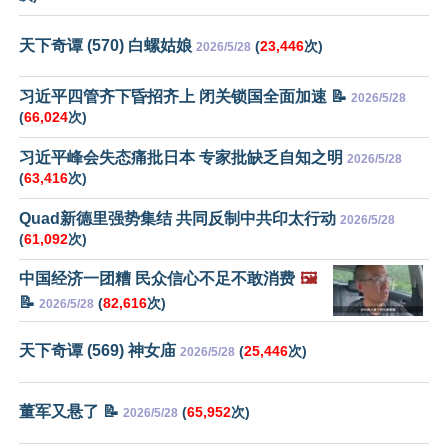
天下奇谭 (570) 白螺姑娘
(
23,446
次)
2026/5/28
习近平四管齐下昏招齐上 闭关锁国全面加速 📝
2026/5/28
(
66,024
次)
习近平峰会失态痛批日本 专家批缺乏自知之明
2026/5/28
(
63,416
次)
Quad新德里强势集结 共同反制中共印太行动
2026/5/28
(
61,092
次)
中国经济一团糟 民众信心不足不敢消费
🖼️
📝
(
82,616
次)
2026/5/28
天下奇谭 (569) 神女庙
(
25,446
次)
2026/5/28
董军又悬了 📝
(
65,952
次)
2026/5/28