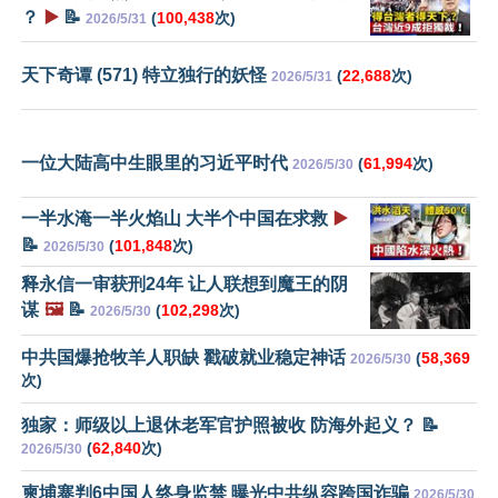
？
▶️
📝
(
100,438
次)
2026/5/31
天下奇谭 (571) 特立独行的妖怪
(
22,688
次)
2026/5/31
一位大陆高中生眼里的习近平时代
(
61,994
次)
2026/5/30
一半水淹一半火焰山 大半个中国在求救
▶️
📝
(
101,848
次)
2026/5/30
释永信一审获刑24年 让人联想到魔王的阴
谋
🖼️
📝
(
102,298
次)
2026/5/30
中共国爆抢牧羊人职缺 戳破就业稳定神话
(
58,369
2026/5/30
次)
独家：师级以上退休老军官护照被收 防海外起义？ 📝
(
62,840
次)
2026/5/30
柬埔寨判6中国人终身监禁 曝光中共纵容跨国诈骗
2026/5/30