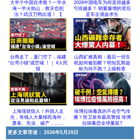
大半个中国在求救？一半水
2026中国电车为何卖得越多
淹一半火焰山，救灾也犯
亏得越多？ 销量爆增的背后
法？武汉万鸭出逃！ 【
是车企滴血求生
台商走了，厦门空了，福建
山西矿难真相：最后一丝生
“台湾小镇”成空城 ！｜ #人民
机如何被掐断？明知瓦斯超
报
标为何不跑？上级检查
上海现状惊人！外国人走
埃博拉病毒真的不会空气传
光，有钱人大量移民海外，
播？世卫发布最高警报 埃博
萧条、失业、破产，……
拉病毒恐全球蔓延?
更多文章导读：
2026年5月29日