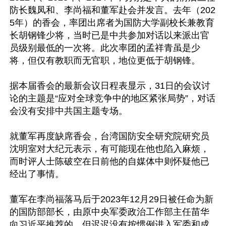
防长魏凤和、李尚福和董军赴会并发言。去年（202
5年）的香会，率团出席者为国防大学副校长兼教育
长胡钢锋少将，当时已是中共参加对话以来派出官
员级别最低的一次将。此次率团的孟祥青虽是少
将，但仅有教职而无官职，地位更低于胡钢锋。

据本届香会的最新会议日程表显示，31日的会议讨
论的主题是“应对全球竞争中的地区紧张局势”，对话
会没有安排中共国主题专场。

就董军再度缺席香会，台湾国防安全研究院研究员
沈明室对大纪元表示，有可能现在他也陷入麻烦，
而时评人士陈破空在日前他的自媒体中则怀疑他已
经出了事情。

董军在李尚福落马后于2023年12月29日被任命为新
的国防部部长，由原中央军委政治工作部主任苗华
向习近平推荐的。但迟迟没有按惯例进入军委和成