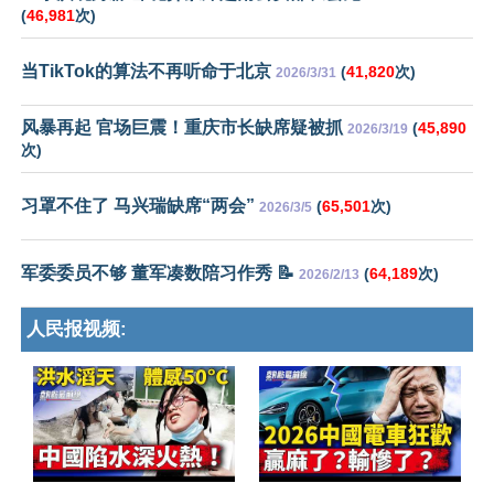
(
46,981
次)
当TikTok的算法不再听命于北京
(
41,820
次)
2026/3/31
风暴再起 官场巨震！重庆市长缺席疑被抓
(
45,890
2026/3/19
次)
习罩不住了 马兴瑞缺席“两会”
(
65,501
次)
2026/3/5
军委委员不够 董军凑数陪习作秀 📝
(
64,189
次)
2026/2/13
人民报视频: