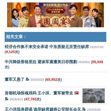
相关文章：
经济合作换不来安全承诺 中东质疑北京责任缺席
2026/7/25
(
9,125
次)
中共降级香格里拉 避谈军腐遭美日菲围剿
(
55,539
2026/6/2
次)
董军又悬了 📝
(
65,952
次)
2026/5/28
首都机场惊魂戏码 王小洪、董军被带走
🖼️
📝
(
47,765
次)
2026/4/21
王小洪现身辟谣 诡异缺席越南公安部长会见 📝
2026/4/16