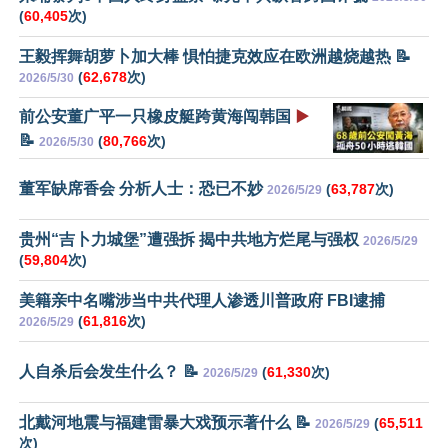
(
60,405
次)
王毅挥舞胡萝卜加大棒 惧怕捷克效应在欧洲越烧越热 📝
(
62,678
次)
2026/5/30
前公安董广平一只橡皮艇跨黄海闯韩国
▶️
📝
(
80,766
次)
2026/5/30
董军缺席香会 分析人士：恐已不妙
(
63,787
次)
2026/5/29
贵州“吉卜力城堡”遭强拆 揭中共地方烂尾与强权
2026/5/29
(
59,804
次)
美籍亲中名嘴涉当中共代理人渗透川普政府 FBI逮捕
(
61,816
次)
2026/5/29
人自杀后会发生什么？ 📝
(
61,330
次)
2026/5/29
北戴河地震与福建雷暴大戏预示著什么 📝
(
65,511
2026/5/29
次)