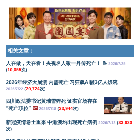
相关文章：
人在做，天在看！央视名人敬一丹传死亡！ 📝
2026/7/25
(
10,655
次)
2026年经济大崩溃 内需死亡 习狂飙AI砸3亿人饭碗
(
20,724
次)
2026/7/22
四川政法委书记黄瑞雪猝死 证实官场存在
“死亡职位”
🖼️
(
33,944
次)
2026/7/18
新冠疫情卷土重来 中港澳均出现死亡病例
(
33,630
2026/7/13
次)