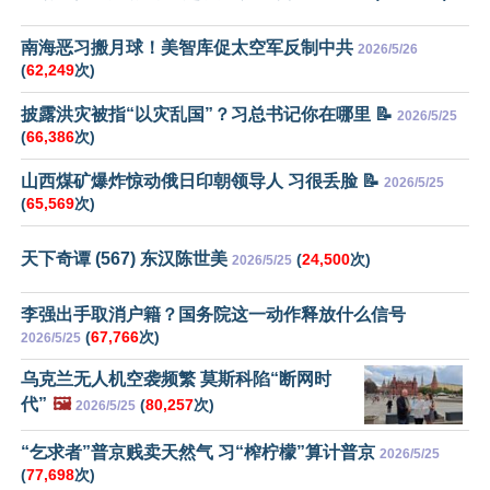
南海恶习搬月球！美智库促太空军反制中共
2026/5/26
(
62,249
次)
披露洪灾被指“以灾乱国”？习总书记你在哪里 📝
2026/5/25
(
66,386
次)
山西煤矿爆炸惊动俄日印朝领导人 习很丢脸 📝
2026/5/25
(
65,569
次)
天下奇谭 (567) 东汉陈世美
(
24,500
次)
2026/5/25
李强出手取消户籍？国务院这一动作释放什么信号
(
67,766
次)
2026/5/25
乌克兰无人机空袭频繁 莫斯科陷“断网时
代”
🖼️
(
80,257
次)
2026/5/25
“乞求者”普京贱卖天然气 习“榨柠檬”算计普京
2026/5/25
(
77,698
次)