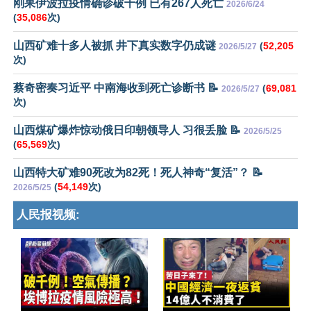
刚果伊波拉疫情确诊破千例 已有267人死亡
2026/6/24
(
35,086
次)
山西矿难十多人被抓 井下真实数字仍成谜
(
52,205
2026/5/27
次)
蔡奇密奏习近平 中南海收到死亡诊断书 📝
(
69,081
2026/5/27
次)
山西煤矿爆炸惊动俄日印朝领导人 习很丢脸 📝
2026/5/25
(
65,569
次)
山西特大矿难90死改为82死！死人神奇“复活”？ 📝
(
54,149
次)
2026/5/25
人民报视频: