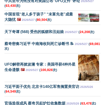
中共至今为何没有对美国公布“UFO文件”评论
2026/5/27
(
63,430
次)
中国首现“老人多于孩子” “未富先老”成最
大隐忧
🖼️
(
80,504
次)
2026/5/27
天下奇谭 (568) 受伤的狐貍和丑姑娘
(
24,208
次)
2026/5/27
蔡奇密奏习近平 中南海收到死亡诊断书 📝
(
69,081
2026/5/27
次)
UFO解密再掀波澜 专家：美国寻获4种外星
生命遗骸
🖼️
(
100,828
次)
2026/5/27
习近平面子优先 北京卡140亿军售搁置美官访
2026/5/26
(
64,549
次)
官场造假成风 蔡奇另起炉灶收集数据
(
63,478
次)
2026/5/26