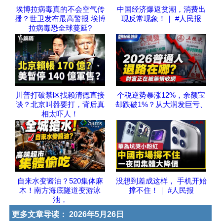
埃博拉病毒真的不会空气传
中国经济爆返贫潮，消费出
播？世卫发布最高警报 埃博
现反常现象！｜ #人民报
拉病毒恐全球蔓延?
川普打破禁区找赖清德直接
个税逆势暴涨12%，余额宝
谈？北京叫嚣要打，背后真
却跌破1%？从大润发巨亏、
相太吓人！
自来水变酱油？520集体麻
没想到差成这样， 手机开始
木！南方海底隧道变游泳
撑不住！｜ #人民报
池，
更多文章导读：
2026年5月26日