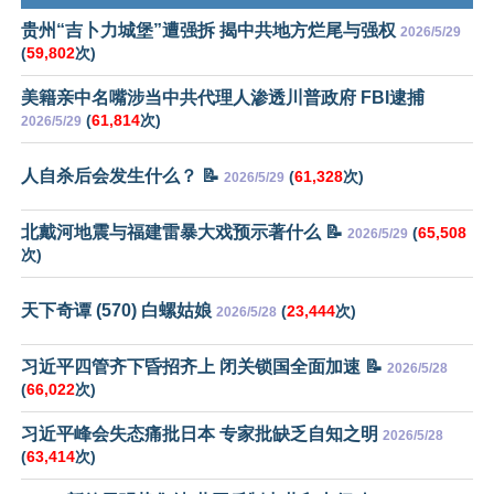
贵州“吉卜力城堡”遭强拆 揭中共地方烂尾与强权
2026/5/29
(
59,802
次)
美籍亲中名嘴涉当中共代理人渗透川普政府 FBI逮捕
(
61,814
次)
2026/5/29
人自杀后会发生什么？ 📝
(
61,328
次)
2026/5/29
北戴河地震与福建雷暴大戏预示著什么 📝
(
65,508
2026/5/29
次)
天下奇谭 (570) 白螺姑娘
(
23,444
次)
2026/5/28
习近平四管齐下昏招齐上 闭关锁国全面加速 📝
2026/5/28
(
66,022
次)
习近平峰会失态痛批日本 专家批缺乏自知之明
2026/5/28
(
63,414
次)