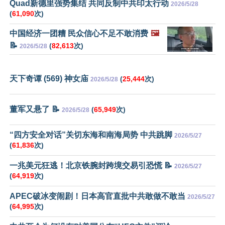
Quad新德里强势集结 共同反制中共印太行动
2026/5/28
(
61,090
次)
中国经济一团糟 民众信心不足不敢消费
🖼️
📝
(
82,613
次)
2026/5/28
天下奇谭 (569) 神女庙
(
25,444
次)
2026/5/28
董军又悬了 📝
(
65,949
次)
2026/5/28
“四方安全对话”关切东海和南海局势 中共跳脚
2026/5/27
(
61,836
次)
一兆美元狂逃！北京铁腕封跨境交易引恐慌 📝
2026/5/27
(
64,919
次)
APEC破冰变闹剧！日本高官直批中共敢做不敢当
2026/5/27
(
64,995
次)