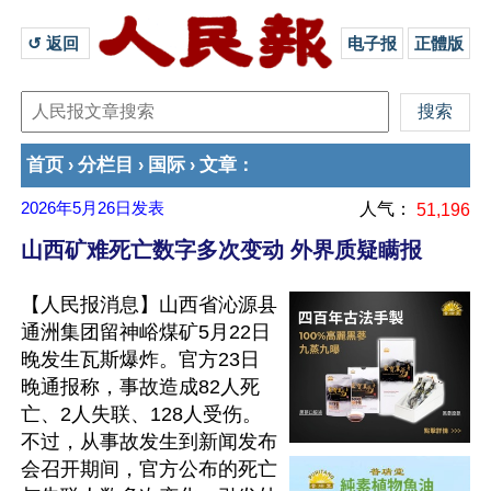
↺ 返回 
电子报
正體版
首页
分栏目
国际
文章
›
›
›
：
2026年5月26日
发表
人气：
51,196
山西矿难死亡数字多次变动 外界质疑瞒报
【人民报消息】山西省沁源县
通洲集团留神峪煤矿5月22日
晚发生瓦斯爆炸。官方23日
晚通报称，事故造成82人死
亡、2人失联、128人受伤。
不过，从事故发生到新闻发布
会召开期间，官方公布的死亡