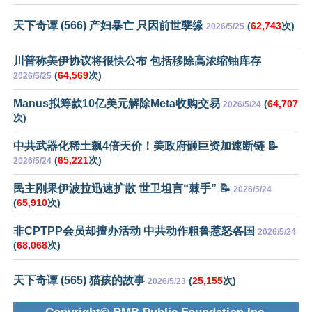
天下奇谭 (566) 产妇暴亡 只因前世孽缘
(
62,743
次)
2026/5/25
川普称美伊协议将很快公布 包括移除高浓缩铀库存
(
64,569
次)
2026/5/25
Manus拟筹款10亿美元解除Meta收购交易
(
64,707
2026/5/24
次)
中共武器化稀土飙4倍天价！美政府砸巨资加速断链 📝
(
65,221
次)
2026/5/24
民主刚果伊波拉迅速扩散 世卫坦言“棘手” 📝
2026/5/24
(
65,910
次)
非CPTPP会员却擅办活动 中共动作粗鲁惹怒各国
2026/5/24
(
68,068
次)
天下奇谭 (565) 猫孩的故事
(
25,155
次)
2026/5/23