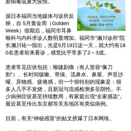
新病毒或重大疫情。

据日本福冈当地媒体与诊所反
映，自 5月黄金周（Golden 
Week）假期后，福冈市耳鼻
喉科与内科求诊人数明显增加。福冈市“濑川诊所”院
长濑川祐一指出，光是5月19日这一天，就大约有18
0名患者前来看诊，感觉比平常多了2～3成。

患者常见症状包括：喉咙剧痛（有人形容“像刀
割”）、长时间咳嗽、带痰、流鼻水、鼻塞、声音沙
哑、异物感、疲倦感，但一个很特别的现象是：很
多人几乎不发烧，且新冠与流感检测多呈阴性。不
少病例症状甚至持续数周，有家庭出现“全家感染”。
最近甚至传出东京都等关东地区有类似病例。

目前，有关“神秘感冒”的贴文挤爆了日本网络。
