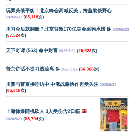
玩弄美俄平衡！北京峰会高喊反美，掩盖助俄野心
(
65,118
次)
2026/5/22
川习会后就翻脸？北京背叛170亿美金采购承诺 📝
2026/5/22
(
67,524
次)
天下奇谭 (563) 命中财富
(
25,923
次)
2026/5/22
普京讲话不提习透疏离 📝
(
66,368
次)
2026/5/22
川普与普京接连访中 中俄战略协作再受关注
2026/5/21
(
65,818
次)
上海惊爆随机砍人 3人受伤含2日籍
🖼️
(
85,704
次)
2026/5/21