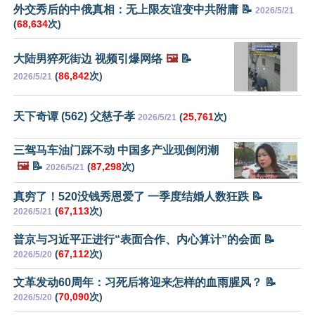
外交秀后的中俄真相：无上限友谊变中共附庸 📝
2026/5/21
(
68,634
次)
大陆男猝死街边 视频引爆网络
🖼️
📝
(
86,842
次)
2026/5/21
天下奇谭 (562) 父慈子孝
(
25,761
次)
2026/5/21
三驾马车油门踩不动 中国多产业现倒闭潮
🖼️
📝
(
87,298
次)
2026/5/21
真穷了！520没钱秀恩爱了 一季度结婚人数狂跌 📝
(
67,113
次)
2026/5/21
普京与习近平正进行“表面合作、内心算计”的会面 📝
(
67,112
次)
2026/5/20
文革发动60周年：习死后将迎来怎样的血雨腥风？ 📝
(
70,090
次)
2026/5/20