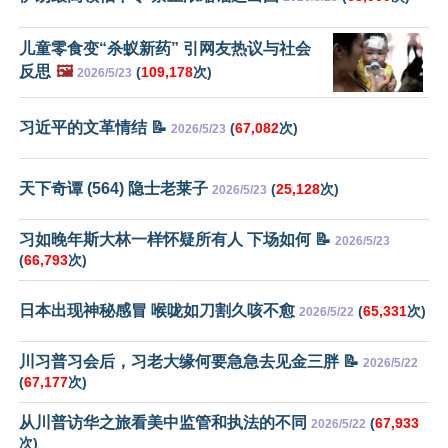
儿童零食变“杀蚁新药” 引网友热议与社会
反思
🖼️
(
109,178
次)
2026/5/23
习近平的文革情结 📝
(
67,082
次)
2026/5/23
天下奇谭 (564) 隐士老莱子
(
25,128
次)
2026/5/23
习如晚年斯大林一样怀疑所有人 下场如何 📝
2026/5/23
(
66,793
次)
日本出现神秘感冒 喉咙如刀割久咳不愈
(
65,331
次)
2026/5/22
川习普习会后，习老大缘何要急急去见金三胖 📝
2026/5/22
(
67,177
次)
从川普访华之旅看美中监管和执法的不同
(
67,933
2026/5/22
次)