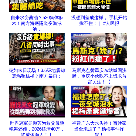
自来水变酱油？520集体麻
没想到差成这样， 手机开始
木！南方海底隧道变游泳
撑不住！｜ #人民报
池，
宛如末日现场！3.6级地震却
马斯克点赞重庆东站举国沸
震塌整栋楼？南方暴雨：
腾，重庆小伙吃不上饭求首
富关注！【
世界冠军吴柳芳为救父母跳
福建广东大水失控！百姓家
艳舞还债，2026还清40万，
当全泡烂了？杨梅事件炸
终成体面人！｜
锅！