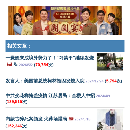
相关文章：
一觉醒来成境外势力了！“习禁平”继续发烧
🖼️
📝
(
70,754
次)
2026/5/2
发言人：美国前总统柯林顿因发烧入院
(
5,794
次)
2024/12/24
中共变花样掩盖疫情 江苏居民：全楼人中招
2024/4/9
(
139,515
次)
内蒙古猝死案频发 火葬场爆满
🖼️
2024/3/18
(
152,346
次)