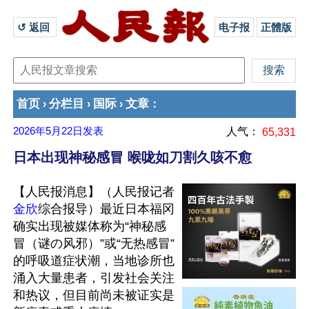
↺ 返回 
电子报
正體版
首页
分栏目
国际
文章
›
›
›
：
2026年5月22日
发表
人气：
65,331
日本出现神秘感冒 喉咙如刀割久咳不愈
【人民报消息】（人民报记者
金欣
综合报导）最近日本福冈
确实出现被媒体称为“神秘感
冒（谜の风邪）”或“无热感冒”
的呼吸道症状潮，当地诊所也
涌入大量患者，引发社会关注
和热议，但目前尚未被证实是