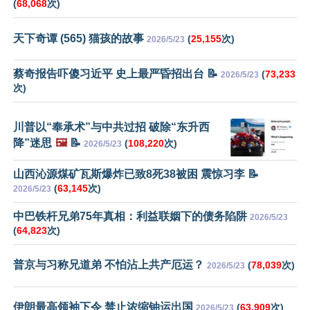
(
68,068
次)
天下奇谭 (565) 猫孩的故事
(
25,155
次)
2026/5/23
蔡奇报告吓傻习近平 史上最严昏招出台 📝
(
73,233
2026/5/23
次)
川普以“奉承术”与中共过招 破除“东升西
降”迷思
🖼️
📝
(
108,220
次)
2026/5/23
山西沁源煤矿瓦斯爆炸已致8死38被困 震惊习李 📝
(
63,145
次)
2026/5/23
中巴铁杆兄弟75年真相：利益联姻下的债务陷阱
2026/5/23
(
64,823
次)
普京与习称兄道弟 不怕沾上共产厄运？
(
78,039
次)
2026/5/23
伊朗最高领袖下令 禁止浓缩铀运出国
(
63,909
次)
2026/5/23