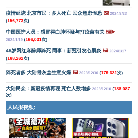
疫情延烧 北京市民：多人死亡 民众焦虑惶恐
🖼️
2024/2/23
(
156,773
次)
中国医护人员：感冒得白肺怀疑与打疫苗有关
🖼️▶️
(
166,031
次)
2024/1/19
46岁网红麻醉师猝死 同事：新冠引发心肌炎
🖼️
2024/1/17
(
168,262
次)
猝死者多 大陆骨灰盒生意火爆
🖼️
(
179,631
次)
2023/12/30
大陆民众：新冠疫情再现 死亡人数增多
(
188,087
2023/12/10
次)
人民报视频: