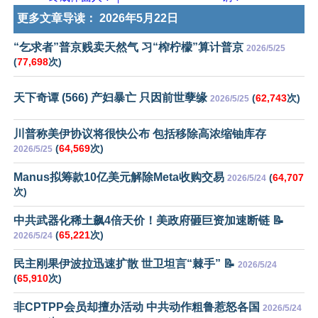
更多文章导读：
2026年5月22日
“乞求者”普京贱卖天然气 习“榨柠檬”算计普京
2026/5/25
(
77,698
次)
天下奇谭 (566) 产妇暴亡 只因前世孽缘
(
62,743
次)
2026/5/25
川普称美伊协议将很快公布 包括移除高浓缩铀库存
(
64,569
次)
2026/5/25
Manus拟筹款10亿美元解除Meta收购交易
(
64,707
2026/5/24
次)
中共武器化稀土飙4倍天价！美政府砸巨资加速断链 📝
(
65,221
次)
2026/5/24
民主刚果伊波拉迅速扩散 世卫坦言“棘手” 📝
2026/5/24
(
65,910
次)
非CPTPP会员却擅办活动 中共动作粗鲁惹怒各国
2026/5/24