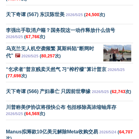
天下奇谭 (567) 东汉陈世美
(
24,500
次)
2026/5/25
李强出手取消户籍？国务院这一动作释放什么信号
(
67,766
次)
2026/5/25
乌克兰无人机空袭频繁 莫斯科陷“断网时
代”
🖼️
(
80,257
次)
2026/5/25
“乞求者”普京贱卖天然气 习“榨柠檬”算计普京
2026/5/25
(
77,698
次)
天下奇谭 (566) 产妇暴亡 只因前世孽缘
(
62,743
次)
2026/5/25
川普称美伊协议将很快公布 包括移除高浓缩铀库存
(
64,569
次)
2026/5/25
Manus拟筹款10亿美元解除Meta收购交易
(
64,707
2026/5/24
次)