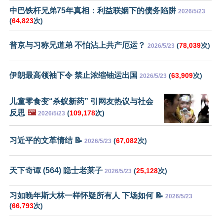
中巴铁杆兄弟75年真相：利益联姻下的债务陷阱
2026/5/23
(
64,823
次)
普京与习称兄道弟 不怕沾上共产厄运？
(
78,039
次)
2026/5/23
伊朗最高领袖下令 禁止浓缩铀运出国
(
63,909
次)
2026/5/23
儿童零食变“杀蚁新药” 引网友热议与社会
反思
🖼️
(
109,178
次)
2026/5/23
习近平的文革情结 📝
(
67,082
次)
2026/5/23
天下奇谭 (564) 隐士老莱子
(
25,128
次)
2026/5/23
习如晚年斯大林一样怀疑所有人 下场如何 📝
2026/5/23
(
66,793
次)