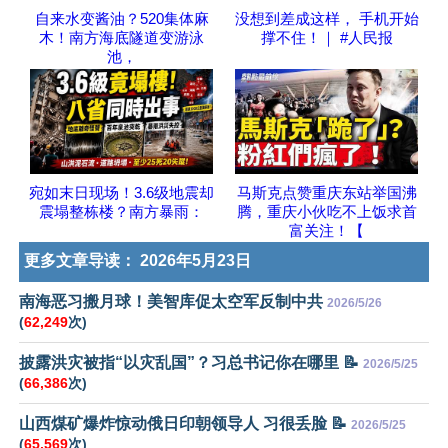
自来水变酱油？520集体麻
没想到差成这样， 手机开始
木！南方海底隧道变游泳
撑不住！｜ #人民报
池，
宛如末日现场！3.6级地震却
马斯克点赞重庆东站举国沸
震塌整栋楼？南方暴雨：
腾，重庆小伙吃不上饭求首
富关注！【
更多文章导读：
2026年5月23日
南海恶习搬月球！美智库促太空军反制中共
2026/5/26
(
62,249
次)
披露洪灾被指“以灾乱国”？习总书记你在哪里 📝
2026/5/25
(
66,386
次)
山西煤矿爆炸惊动俄日印朝领导人 习很丢脸 📝
2026/5/25
(
65,569
次)