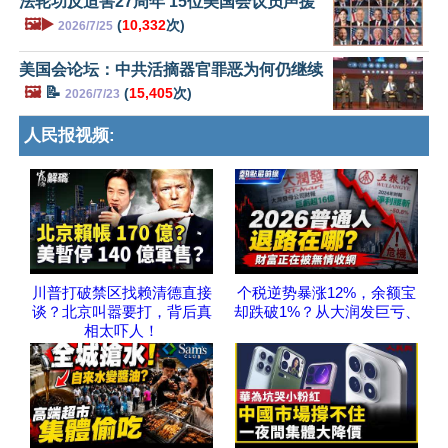
法轮功反迫害27周年 15位美国会议员声援
🖼️▶️
(
10,332
次)
2026/7/25
美国会论坛：中共活摘器官罪恶为何仍继续
🖼️
📝
(
15,405
次)
2026/7/23
人民报视频:
川普打破禁区找赖清德直接
个税逆势暴涨12%，余额宝
谈？北京叫嚣要打，背后真
却跌破1%？从大润发巨亏、
相太吓人！