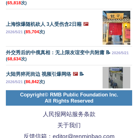
(
65,818
次)
上海惊爆随机砍人 3人受伤含2日籍
🖼️
(
85,704
次)
2026/5/21
外交秀后的中俄真相：无上限友谊变中共附庸 📝
2026/5/21
(
68,634
次)
大陆男猝死街边 视频引爆网络
🖼️
📝
(
86,842
次)
2026/5/21
Copyright© RMB Public Foundation Inc.
All Rights Reserved
人民报网站服务条款
关于我们
反馈信箱：
editor@renminbao.com