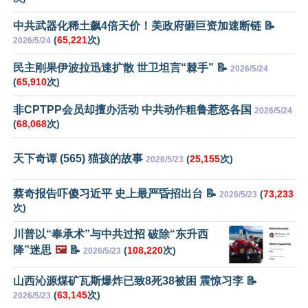
中共武器化稀土飙4倍天价！美政府砸巨资加速断链 📝
(
65,221
次)
2026/5/24
民主刚果伊波拉迅速扩散 世卫坦言“棘手” 📝
2026/5/24
(
65,910
次)
非CPTPP会员却擅办活动 中共动作粗鲁惹怒各国
2026/5/24
(
68,068
次)
天下奇谭 (565) 猫孩的故事
(
25,155
次)
2026/5/23
蔡奇报告吓傻习近平 史上最严昏招出台 📝
(
73,233
2026/5/23
次)
川普以“奉承术”与中共过招 破除“东升西
降”迷思
🖼️
📝
(
108,220
次)
2026/5/23
山西沁源煤矿瓦斯爆炸已致8死38被困 震惊习李 📝
(
63,145
次)
2026/5/23