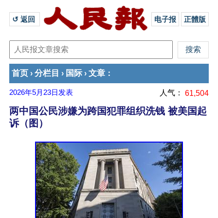
↺ 返回 
电子报
正體版
首页
分栏目
国际
文章
›
›
›
：
2026年5月23日
发表
人气：
61,504
两中国公民涉嫌为跨国犯罪组织洗钱 被美国起
诉（图）