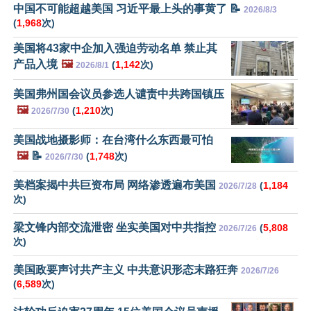
中国不可能超越美国 习近平最上头的事黄了 📝
2026/8/3
(
1,968
次)
美国将43家中企加入强迫劳动名单 禁止其
产品入境
🖼️
(
1,142
次)
2026/8/1
美国弗州国会议员参选人谴责中共跨国镇压
🖼️
(
1,210
次)
2026/7/30
美国战地摄影师：在台湾什么东西最可怕
🖼️
📝
(
1,748
次)
2026/7/30
美档案揭中共巨资布局 网络渗透遍布美国
(
1,184
2026/7/28
次)
梁文锋内部交流泄密 坐实美国对中共指控
(
5,808
2026/7/26
次)
美国政要声讨共产主义 中共意识形态末路狂奔
2026/7/26
(
6,589
次)