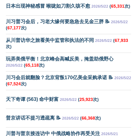
日本出现神秘感冒 喉咙如刀割久咳不愈
(
65,331
次)
2026/5/22
川习普习会后，习老大缘何要急急去见金三胖 📝
2026/5/22
(
67,177
次)
从川普访华之旅看美中监管和执法的不同
(
67,933
2026/5/22
次)
玩弄美俄平衡！北京峰会高喊反美，掩盖助俄野心
(
65,118
次)
2026/5/22
川习会后就翻脸？北京背叛170亿美金采购承诺 📝
2026/5/22
(
67,524
次)
天下奇谭 (563) 命中财富
(
25,923
次)
2026/5/22
普京讲话不提习透疏离 📝
(
66,368
次)
2026/5/22
川普与普京接连访中 中俄战略协作再受关注
2026/5/21