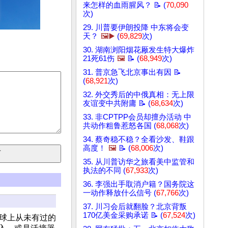
来怎样的血雨腥风？ 📝 (
70,090
次)
29. 川普要伊朗投降 中东将会变
天？
🖼️▶️
(
69,829
次)
30. 湖南浏阳烟花厰发生特大爆炸
21死61伤
🖼️
📝 (
68,949
次)
31. 普京急飞北京事出有因 📝
(
68,921
次)
32. 外交秀后的中俄真相：无上限
友谊变中共附庸 📝 (
68,634
次)
33. 非CPTPP会员却擅办活动 中
共动作粗鲁惹怒各国 (
68,068
次)
34. 蔡奇稳不稳？全看沙发、鞋跟
高度！
🖼️
📝 (
68,006
次)
35. 从川普访华之旅看美中监管和
执法的不同 (
67,933
次)
36. 李强出手取消户籍？国务院这
一动作释放什么信号 (
67,766
次)
37. 川习会后就翻脸？北京背叛
170亿美金采购承诺 📝 (
67,524
次)
地球上从未有过的