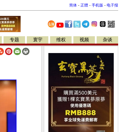
简体
-
正體
-
手机版
-
电子报
专题
寰宇
维权
视频
杂谈