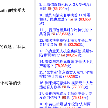
9. 上海惊爆随机砍人 3人受伤含2
日籍
🖼️
(
85,704
次)
ith )时接受大
10. 他列习清洗名单榜首！6常委
和张升民也难逃？
🖼️
📝 (
83,658
次)
11. 川普用这招儿对付吃特供的中
共官员
🖼️
(
83,633
次)
12. 知名博主举报上海大学长江学
者论文造假
🖼️
📝 (
83,253
次)
的议题，“我认
13. 乌克兰无人机空袭频繁 莫斯科
陷“断网时代”
🖼️
(
80,257
次)
14. 普京与习称兄道弟 不怕沾上共
产厄运？ (
78,039
次)
15. “乞求者”普京贱卖天然气 习“榨
柠檬”算计普京 (
77,698
次)
个不可靠的伙
16. 浏阳烟花厰爆炸 实际死亡人数
远超官方数字
🖼️
📝 (
77,398
次)
17. 央视内鬼造反？颠倒中央，突
发倒习信号？
🖼️
📝 (
75,319
次)
18. 中共出新规 赴华投资“人财两