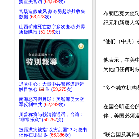
搁置美官访 (
64,549
次)
官场造假成风 蔡奇另起炉灶收集
布朗巴克大使5月1
数据 (
63,478
次)
纪元和新唐人等
山西矿难死亡数字多次变动 外界
质疑瞒报 (
51,196
次)
“他们（中共）
他表示，在美
为他们任何时候
退党中心：大量中共警察遭厄运
“多个独立机构
触目惊心
🖼️
📝 (
59,275
次)
南海恶习搬月球！美智库促太空
军反制中共 (
62,249
次)
在国会听证会
川普称将与赖清德通话，台湾：
伴，美国必须发
“非常乐意” (
50,757
次)
披露洪灾被指“以灾乱国”？习总书
“联合国及其许
记你在哪里 📝 (
66,386
次)