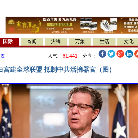
国际
奇闻
灾祸
万象
生活
文化
人气：
61,441
分享：
发表
白宫建全球联盟 抵制中共活摘器官（图）