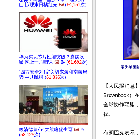
山 惊现末日橘红光
🖼️
(
64,151
次)
华为实现芯片性能突破？党媒吹
嘘 网上一片嘲讽
🖼️
📝 (
61,692
次)
图为美国前
“四方安全对话”关切东海和南海局
势 中共跳脚 (
61,836
次)
【人民报消息】
Brownba
全球协作联盟
径。

赖清德宣布4大策略促生育
🖼️
📝
布朗巴克表示，
(
58,125
次)