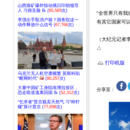
山西煤矿爆炸惊动俄日印朝领导
人 习很丢脸 📝 (
65,569
次)
“全世界只有
李强出手取消户籍？国务院这一
有其它国家可以
动作释放什么信号 (
67,766
次)
（大纪元记者李
△
文章网址: http://w
打印机版
乌克兰无人机空袭频繁 莫斯科陷
“断网时代”
🖼️
(
80,257
次)
大量中国矿工身陷埃博拉疫区，
分享至：
恐走暗道逃离回国 📝 (
52,312
次)
“乞求者”普京贱卖天然气 习“榨柠
檬”算计普京 (
77,698
次)