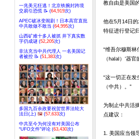
教自由是美国的
一兆美元狂逃！北京铁腕封跨境
交易引恐慌 📝 (
64,919
次)
APEC破冰变闹剧！日本高官直批
他在5月14日
中共敢做不敢当 (
64,995
次)
特征进行登记归
山西矿难十多人被抓 井下真实数
字仍成谜 (
52,205
次)
“维吾尔穆斯林
非法充当中共代理人 一名美国记
者被控 📝 (
51,383
次)
（halal）’
“这一切正在
（中共）。”

为制止中共活
多国九百余政要祝贺世界法轮大
法日(上)
🖼️
(
57,633
次)
点建议：

中共至今为何没有对美国公布
“UFO文件”评论 (
63,430
次)
1. 美国应当