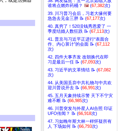
入，或是活摘器
38. 网友猛批：五一北京如临大敌
谁将点燃炸药桶？
🖼️
(
67,382
次)
39. 川习普习会后，习老大缘何要
急急去见金三胖 📝 (
67,177
次)
40. 真穷了！520没钱秀恩爱了 一
季度结婚人数狂跌 📝 (
67,113
次)
41. 普京与习近平正进行“表面合
作、内心算计”的会面 📝 (
67,112
次)
42. 四件大事齐发 改朝换代在即
习是最后一任 📝 (
67,093
次)
43. 习近平的文革情结 📝 (
67,082
次)
44. 从美国丢弃中共礼物与中共欢
迎川普说开去 📝 (
66,991
次)
45. 五月天象持续示警 天下不宁灾
难不断 📝 (
66,985
次)
46. 川普突发与外星人AI合照 印证
UFO传闻？ 📝 (
66,918
次)
47. 习如晚年斯大林一样怀疑所有
人 下场如何 📝 (
66,793
次)