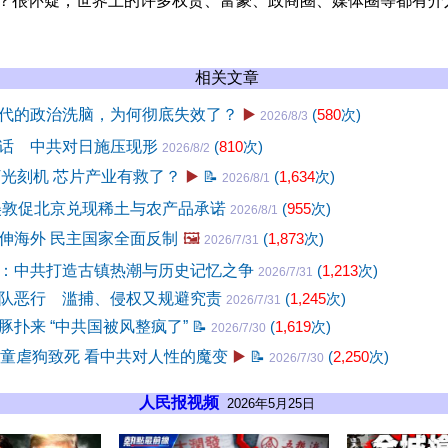
么？很怀疑，世界上的许多权贵、富豪、政商圈、媒体圈等都有介
相关文章
代的政治洗脑，为何彻底失效了？
▶️
(
580
次)
2026/8/3
话 中共对日施压现形
(
810
次)
2026/8/2
V光刻机 芯片产业有救了？
▶️
📝
(
1,634
次)
2026/8/1
美敦促北京兑现稀土与农产品承诺
(
955
次)
2026/8/1
伸海外 民主国家全面反制
🖼️
(
1,873
次)
2026/7/31
：中共打造古镇热潮与历史记忆之争
(
1,213
次)
2026/7/31
队恶行 滥捕、侵权又规避究责
(
1,245
次)
2026/7/31
豚扑来 “中共国被风整疯了”
📝
(
1,619
次)
2026/7/30
孩童虐狗致死 看中共对人性的魔变
▶️
📝
(
2,250
次)
2026/7/30
人民报视频
2026年5月25日