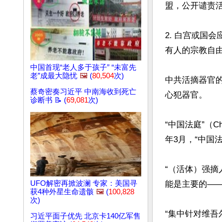
盟，公开谴责
2. 白宫或国
有人的宗教自由
中国首现“老人多于孩子” “未富先
老”成最大隐忧
🖼️
(
80,504
次)
中共活摘器官的
蔡奇密奏习近平 中南海收到死亡
心犯器官。

诊断书 📝 (
69,081
次)
“中国法庭”（C
年3月，“中国
“（活体）强
能是主要的——
UFO解密再掀波澜 专家：美国寻
获4种外星生命遗骸
🖼️
(
100,828
次)
“集中针对维吾
习近平面子优先 北京卡140亿军售