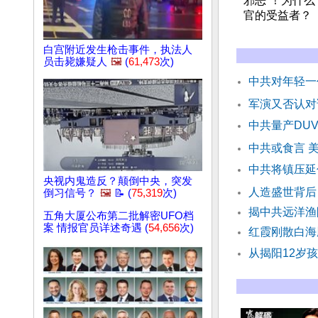
邪恶”！为什
官的受益者？
白宫附近发生枪击事件，执法人
员击毙嫌疑人
🖼️
(
61,473
次)
中共对年轻一
军演又否认对
中共量产DU
中共或食言 
中共将镇压延
央视内鬼造反？颠倒中央，突发
人造盛世背后
倒习信号？
🖼️
📝 (
75,319
次)
揭中共远洋渔
五角大厦公布第二批解密UFO档
案 情报官员详述奇遇 (
54,656
次)
红霞刚散白海
从揭阳12岁