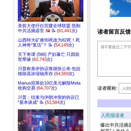
美前大使吁白宫建全球联盟 抵制
中共活摘器官
🖼️
📝 (
61,441
次)
读者留言反馈
山西特大矿难90死改为82死！死
人神奇“复活”？ 📝 (
54,149
次)
天下奇谭 (566) 产妇暴亡 只因前
世孽缘 (
62,743
次)
川普称美伊协议将很快公布 包括
移除高浓缩铀库存 (
64,569
次)
Manus拟筹款10亿美元解除Meta
读者暱称:
收购交易 (
64,707
次)
川普：结束与伊朗冲突的协议已
“基本谈成” 📝 (
53,584
次)
人民报读者
爆出中共活摘