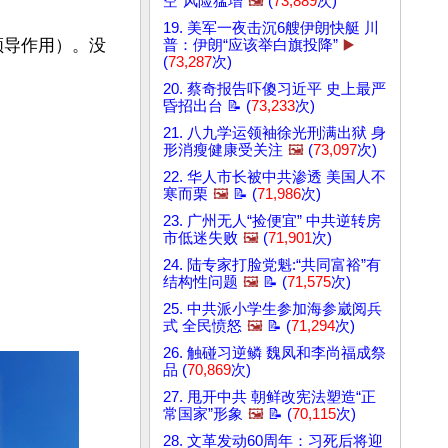
空”风险猛增
🖼️
(
73,889
次)
19. 美军一夜击沉6艘伊朗快艇 川
领导作用）。没
普：伊朗“应该举白旗投降”
▶️
(
73,287
次)
20. 蔡奇报告吓傻习近平 史上最严
昏招出台 📝 (
73,233
次)
21. 八九学运领袖徐光刑满出狱 身
形消瘦健康受关注
🖼️
(
73,097
次)
22. 华人市长被中共渗透 美国人不
寒而栗
🖼️
📝 (
71,986
次)
23. 广州无人“捡便宜” 中共逆转房
市低迷失败
🖼️
(
71,901
次)
24. 陆专家打脸党魁:“共同富裕”有
结构性问题
🖼️
📝 (
71,575
次)
25. 中共派小学生参加海参崴阅兵
式 全民愤怒
🖼️
📝 (
71,294
次)
26. 触碰习逆鳞 魏凤和李尚福成祭
品 (
70,869
次)
27. 甩开中共 朝鲜改宪法塑造“正
常国家”形象
🖼️
📝 (
70,115
次)
28. 文革发动60周年：习死后将迎