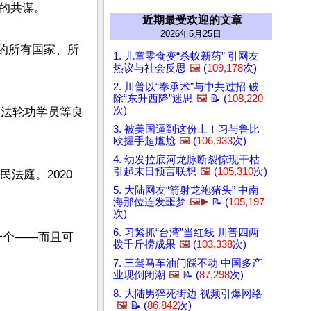
共谋。

近期最受欢迎的文章
2026年5月25日
内的所有国家、所
1. 儿童零食变“杀蚁新药” 引网友
热议与社会反思
🖼️
(
109,178
次)
2. 川普以“奉承术”与中共过招 破
除“东升西降”迷思
🖼️
📝 (
108,220
次)
摘法轮功学员等良
3. 被美国逼到这份上！习与鲁比
欧握手超尴尬
🖼️
(
106,933
次)
4. 幼发拉底河龙脉断裂惊现干枯
引起末日预言联想
🖼️
(
105,310
次)
人民法庭。2020
5. 大陆网友“箭射龙袍猪头” 中南
海那位连发噩梦
🖼️▶️
📝 (
105,197
次)
6. 习紧抓“台湾”当红线 川普四两
一个——而且可
拨千斤捞成果
🖼️
(
103,338
次)
7. 三驾马车油门踩不动 中国多产
业现倒闭潮
🖼️
📝 (
87,298
次)
8. 大陆男猝死街边 视频引爆网络
🖼️
📝 (
86,842
次)