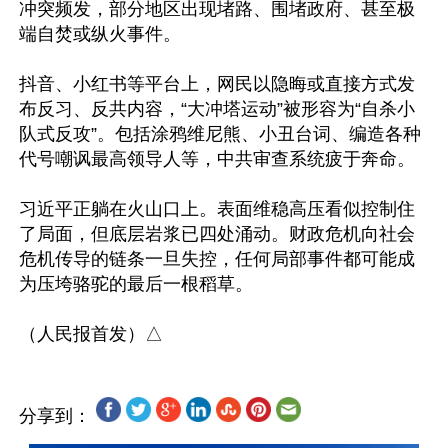
冲突频发，部分地区出现堵路、围堵政府、甚至极
端自焚或纵火事件。

抖音、小红书等平台上，网民以隐晦或直接方式发
布反习、反共内容，“大冲塔运动”被形容为“自杀小
队式反攻”。包括涂鸦维尼熊、小丑台词、编造各种
代号嘲讽最高领导人等，中共审查系统疲于奔命。

习近平正躺在火山口上。表面维稳高压看似控制住
了局面，但底层岩浆已四处涌动。财政危机向社会
危机传导的链条一旦失控，任何局部事件都可能成
为压垮骆驼的最后一根稻草。

分享到：