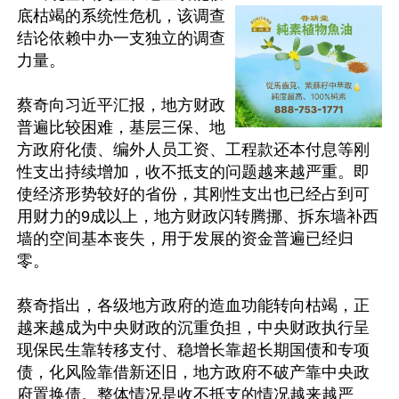
底枯竭的系统性危机，该调查
结论依赖中办一支独立的调查
力量。

蔡奇向习近平汇报，地方财政
普遍比较困难，基层三保、地
方政府化债、编外人员工资、工程款还本付息等刚
性支出持续增加，收不抵支的问题越来越严重。即
使经济形势较好的省份，其刚性支出也已经占到可
用财力的9成以上，地方财政闪转腾挪、拆东墙补西
墙的空间基本丧失，用于发展的资金普遍已经归
零。

蔡奇指出，各级地方政府的造血功能转向枯竭，正
越来越成为中央财政的沉重负担，中央财政执行呈
现保民生靠转移支付、稳增长靠超长期国债和专项
债，化风险靠借新还旧，地方政府不破产靠中央政
府置换债。整体情况是收不抵支的情况越来越严