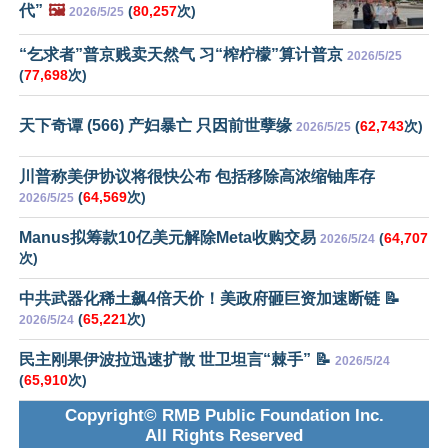
代”
🖼️
(
80,257
次)
2026/5/25
“乞求者”普京贱卖天然气 习“榨柠檬”算计普京
2026/5/25
(
77,698
次)
天下奇谭 (566) 产妇暴亡 只因前世孽缘
(
62,743
次)
2026/5/25
川普称美伊协议将很快公布 包括移除高浓缩铀库存
(
64,569
次)
2026/5/25
Manus拟筹款10亿美元解除Meta收购交易
(
64,707
2026/5/24
次)
中共武器化稀土飙4倍天价！美政府砸巨资加速断链 📝
(
65,221
次)
2026/5/24
民主刚果伊波拉迅速扩散 世卫坦言“棘手” 📝
2026/5/24
(
65,910
次)
Copyright© RMB Public Foundation Inc.
All Rights Reserved