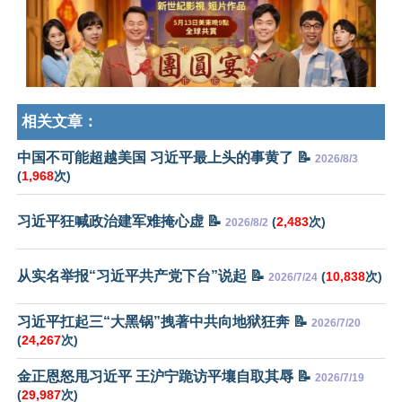
相关文章：
中国不可能超越美国 习近平最上头的事黄了 📝
2026/8/3
(
1,968
次)
习近平狂喊政治建军难掩心虚 📝
(
2,483
次)
2026/8/2
从实名举报“习近平共产党下台”说起 📝
(
10,838
次)
2026/7/24
习近平扛起三“大黑锅”拽著中共向地狱狂奔 📝
2026/7/20
(
24,267
次)
金正恩怒甩习近平 王沪宁跪访平壤自取其辱 📝
2026/7/19
(
29,987
次)