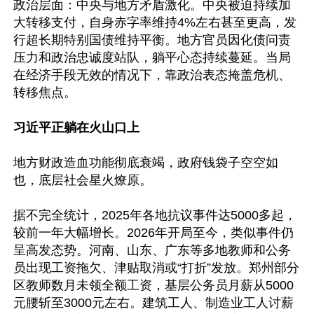
政治层面：中央与地方矛盾激化。中央被迫持续加
大转移支付，自身赤字率维持4%左右甚至更高，发
行超长期特别国债维持平衡。地方官员因化债问责
压力和政治忠诚度站队，躺平心态持续蔓延。当局
在经济手段无效的情况下，靠政治表态掩盖危机、
转移焦点。

习近平正躺在火山口上
地方财政造血功能彻底衰竭，政府钱袋子空空如
也，底层社会星火燎原。

据不完全统计，2025年各地抗议事件达5000多起，
较前一年大幅增长。2026年开局至今，类似事件仍
呈高发态势。河南、山东、广东等多地教师和公务
员出现工资拖欠、津贴取消或“打折”发放。郑州部分
区教师数月未领全额工资，基层公务员月薪从5000
元腰斩至3000元左右。建筑工人、制造业工人讨薪