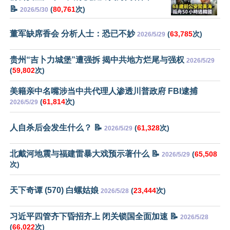
📝
(
80,761
次)
2026/5/30
董军缺席香会 分析人士：恐已不妙
(
63,785
次)
2026/5/29
贵州“吉卜力城堡”遭强拆 揭中共地方烂尾与强权
2026/5/29
(
59,802
次)
美籍亲中名嘴涉当中共代理人渗透川普政府 FBI逮捕
(
61,814
次)
2026/5/29
人自杀后会发生什么？ 📝
(
61,328
次)
2026/5/29
北戴河地震与福建雷暴大戏预示著什么 📝
(
65,508
2026/5/29
次)
天下奇谭 (570) 白螺姑娘
(
23,444
次)
2026/5/28
习近平四管齐下昏招齐上 闭关锁国全面加速 📝
2026/5/28
(
66,022
次)