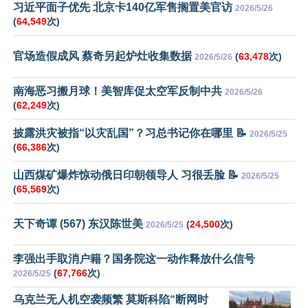
习近平面子优先 北京卡140亿军售搁置美官访
2026/5/26
(
64,549
次)
官场造假成风 蔡奇另起炉灶收集数据
(
63,478
次)
2026/5/26
南海恶习搬月球！美智库促太空军反制中共
2026/5/26
(
62,249
次)
披露洪灾被指“以灾乱国”？习总书记你在哪里 📝
2026/5/25
(
66,386
次)
山西煤矿爆炸惊动俄日印朝领导人 习很丢脸 📝
2026/5/25
(
65,569
次)
天下奇谭 (567) 东汉陈世美
(
24,500
次)
2026/5/25
李强出手取消户籍？国务院这一动作释放什么信号
(
67,766
次)
2026/5/25
乌克兰无人机空袭频繁 莫斯科陷“断网时