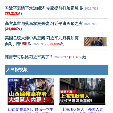
习近平衷情下水道经济 专家提前打脸党魁 📝
2026/7/18
(
33,213
次)
高官离世与落马双潮来袭 习近平遭灭顶之灾
2026/7/18
(
34,906
次)
美国总统大爆中共丑闻 习近平九月将如何
面对川普
🖼️
📝
(
38,485
次)
2026/7/17
陈吉宁可以比习近平高了？
(
37,702
次)
2026/7/17
人民报视频:
山西矿难真相：最后一丝生
上海现状惊人！外国人走