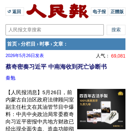
↺ 返回 
电子报
正體版
首页
分栏目
时事
文章
›
›
›
：
2026年5月26日
发表
人气：
69,081
蔡奇密奏习近平 中南海收到死亡诊断书
秦勉
【人民报消息】5月26日，前
内蒙古自治区政府法律顾问室
副主任杜文在其油管节目中爆
料：中共中央政治局常委蔡奇
向习近平密报中共地方财政已
经出现全面失血、造血功能彻