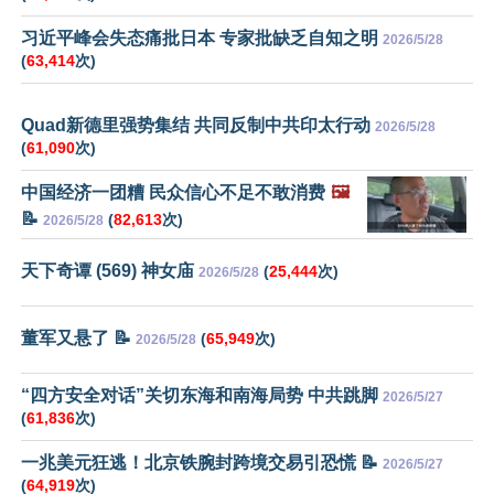
习近平峰会失态痛批日本 专家批缺乏自知之明
2026/5/28
(
63,414
次)
Quad新德里强势集结 共同反制中共印太行动
2026/5/28
(
61,090
次)
中国经济一团糟 民众信心不足不敢消费
🖼️
📝
(
82,613
次)
2026/5/28
天下奇谭 (569) 神女庙
(
25,444
次)
2026/5/28
董军又悬了 📝
(
65,949
次)
2026/5/28
“四方安全对话”关切东海和南海局势 中共跳脚
2026/5/27
(
61,836
次)
一兆美元狂逃！北京铁腕封跨境交易引恐慌 📝
2026/5/27
(
64,919
次)