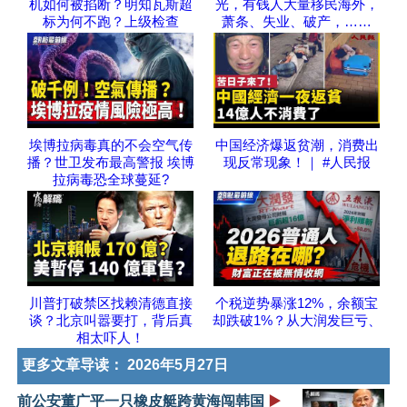
机如何被掐断？明知瓦斯超
光，有钱人大量移民海外，
标为何不跑？上级检查
萧条、失业、破产，……
埃博拉病毒真的不会空气传
中国经济爆返贫潮，消费出
播？世卫发布最高警报 埃博
现反常现象！｜ #人民报
拉病毒恐全球蔓延?
川普打破禁区找赖清德直接
个税逆势暴涨12%，余额宝
谈？北京叫嚣要打，背后真
却跌破1%？从大润发巨亏、
相太吓人！
更多文章导读：
2026年5月27日
前公安董广平一只橡皮艇跨黄海闯韩国
▶️