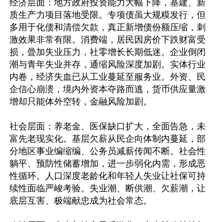
经济层面：地方政府投资能力大幅下降，基建、新
质生产力项目落地受限。专项债虽大规糢发行，但
多用于化债和清偿欠款，真正新增债份额压缩，刺
激效果非常有限。消费端，居民因房价下跌财富受
损，曡加失业压力，社零增长长期低迷。企业倒闭
潮与青年失业并存，通缩风险深度加剧。实体行业
内卷，经济失血已从工业蔓延至服务业。外资、民
企信心崩溃，境内外资本夺路而逃，货币供应量激
增却只能体外空转，金融风险加剧。

社会层面：养老金、医保缺口扩大，全面告急，未
富先老现实化。基层欠薪从民企向体制内蔓延，部
分地区事业编缩编、公务员减薪传闻不断。社会性
躺平、预防性储蓄增加，进一步弱化内需，形成恶
性循环。人口深度老龄化和年轻人失业让社保可持
续性面临严峻考验。失业潮、断供潮、欠薪潮，让
底层互害、极端献忠成为社会常态。
