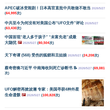
APEC破冰变闹剧！日本高官直批中共敢做不敢当
2026/5/27
(
64,995
次)
中共至今为何没有对美国公布“UFO文件”评论
2026/5/27
(
63,430
次)
中国首现“老人多于孩子” “未富先老”成最
大隐忧
🖼️
(
80,504
次)
2026/5/27
天下奇谭 (568) 受伤的狐貍和丑姑娘
(
24,208
次)
2026/5/27
蔡奇密奏习近平 中南海收到死亡诊断书 📝
(
69,081
2026/5/27
次)
UFO解密再掀波澜 专家：美国寻获4种外星
生命遗骸
🖼️
(
100,828
次)
2026/5/27